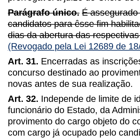
Parágrafo único.
É assegurado 
candidatos para êsse fim habili
dias da abertura das respectivas
(Revogado pela Lei 12689 de 18
Art. 31.
Encerradas as inscriçõe
concurso destinado ao proviment
novas antes de sua realização.
Art. 32.
Independe de limite de 
funcionário do Estado, da Admini
provimento do cargo objeto do c
com cargo já ocupado pelo candi