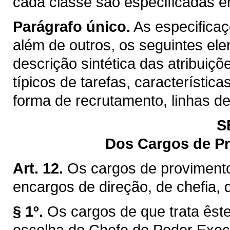
cada classe são especificadas 
Parágrafo único.
As especifica
além de outros, os seguintes el
descrição sintética das atribuiç
típicos de tarefas, característica
forma de recrutamento, linhas d
S
Dos Cargos de P
Art. 12.
Os cargos de proviment
encargos de direção, de chefia,
§ 1º.
Os cargos de que trata êste
escolha do Chefe do Poder Exec