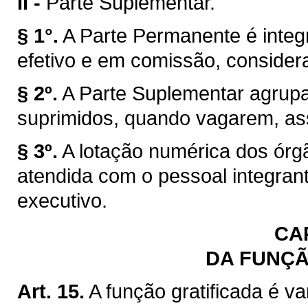
II -
Parte Suplementar.
§ 1°.
A Parte Permanente é integ
efetivo e em comissão, consider
§ 2º.
A Parte Suplementar agrup
suprimidos, quando vagarem, ass
§ 3º.
A lotação numérica dos órgã
atendida com o pessoal integran
executivo.
CAP
DA FUNÇÃ
Art. 15.
A função gratificada é 