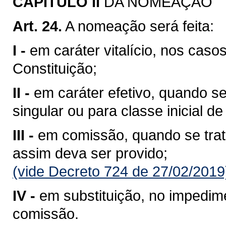
CAPITULO II
DA NOMEAÇÃO
Art. 24.
A nomeação será feita:
I -
em caráter vitalício, nos cas
Constituição;
II -
em caráter efetivo, quando s
singular ou para classe inicial de
III -
em comissão, quando se trata
assim deva ser provido;
(vide Decreto 724 de 27/02/2019
IV -
em substituição, no impedim
comissão.