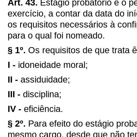
Art. 43.
Estágio probatório é o p
exercício, a contar da data do in
os requisitos necessários à conf
para o qual foi nomeado.
§ 1º.
Os requisitos de que trata ê
I -
idoneidade moral;
II -
assiduidade;
III -
disciplina;
IV -
eficiência.
§ 2º.
Para efeito do estágio prob
mesmo cargo, desde que não ten