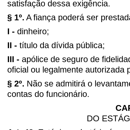
satisfação dessa exigência.
§ 1º.
A fiança poderá ser presta
I -
dinheiro;
II -
título da dívida pública;
III -
apólice de seguro de fidelidad
oficial ou legalmente autorizada 
§ 2º.
Não se admitirá o levantam
contas do funcionário.
CA
DO ESTÁG