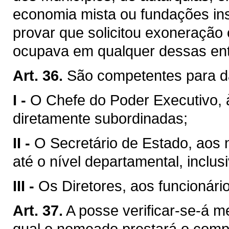
economia mista ou fundações ins
provar que solicitou exoneração
ocupava em qualquer dessas ent
Art. 36.
São competentes para d
I -
O Chefe do Poder Executivo, 
diretamente subordinadas;
II -
O Secretário de Estado, aos
até o nível departamental, inclusi
III -
Os Diretores, aos funcionári
Art. 37.
A posse verificar-se-á m
qual o nomeado prestará o com