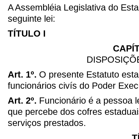
A Assembléia Legislativa do Est
seguinte lei:
TÍTULO I
CAPÍ
DISPOSIÇÕ
Art. 1º.
O presente Estatuto esta
funcionários civís do Poder Exe
Art. 2º.
Funcionário é a pessoa l
que percebe dos cofres estadua
serviços prestados.
T