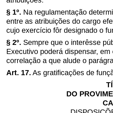
§ 1º.
Na regulamentação determi
entre as atribuições do cargo efe
cujo exercício fôr designado o fu
§ 2º.
Sempre que o interêsse públ
Executivo poderá dispensar, em
correlação a que alude o parágraf
Art. 17.
As gratificações de funç
T
DO PROVIM
CA
DISPOSIÇÕ