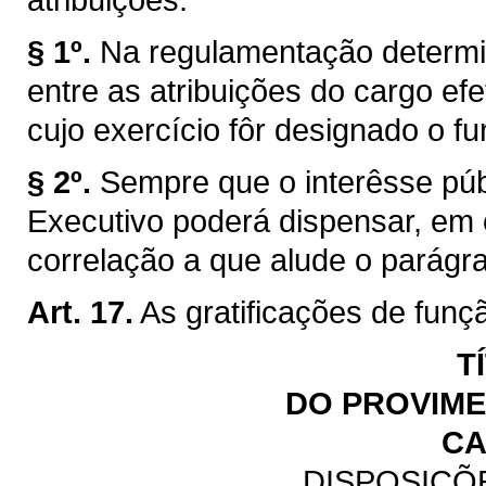
§ 1º.
Na regulamentação determi
entre as atribuições do cargo efe
cujo exercício fôr designado o fu
§ 2º.
Sempre que o interêsse públ
Executivo poderá dispensar, em
correlação a que alude o parágraf
Art. 17.
As gratificações de funç
T
DO PROVIM
CA
DISPOSIÇÕ