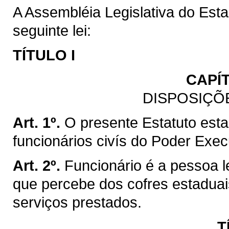
A Assembléia Legislativa do Est
seguinte lei:
TÍTULO I
CAPÍ
DISPOSIÇÕ
Art. 1º.
O presente Estatuto esta
funcionários civís do Poder Exe
Art. 2º.
Funcionário é a pessoa l
que percebe dos cofres estadua
serviços prestados.
T