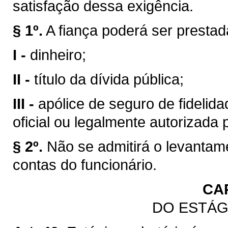
satisfação dessa exigência.
§ 1º.
A fiança poderá ser presta
I -
dinheiro;
II -
título da dívida pública;
III -
apólice de seguro de fidelidad
oficial ou legalmente autorizada 
§ 2º.
Não se admitirá o levantam
contas do funcionário.
CA
DO ESTÁG