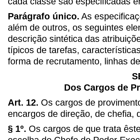
cada classe são especificadas 
Parágrafo único.
As especifica
além de outros, os seguintes el
descrição sintética das atribuiç
típicos de tarefas, característica
forma de recrutamento, linhas d
S
Dos Cargos de P
Art. 12.
Os cargos de proviment
encargos de direção, de chefia,
§ 1º.
Os cargos de que trata êste
escolha do Chefe do Poder Exec