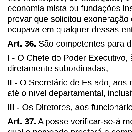
economia mista ou fundações ins
provar que solicitou exoneração
ocupava em qualquer dessas ent
Art. 36.
São competentes para d
I -
O Chefe do Poder Executivo, 
diretamente subordinadas;
II -
O Secretário de Estado, aos
até o nível departamental, inclusi
III -
Os Diretores, aos funcionári
Art. 37.
A posse verificar-se-á m
qual o nomeado prestará o com