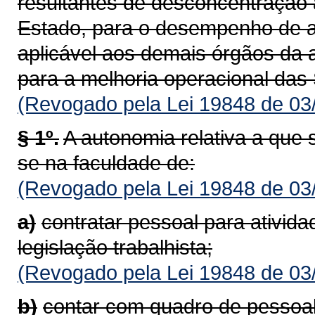
resultantes de desconcentração 
Estado, para o desempenho de at
aplicável aos demais órgãos da a
para a melhoria operacional das 
(Revogado pela Lei 19848 de 03
§ 1º.
A autonomia relativa a que s
se na faculdade de:
(Revogado pela Lei 19848 de 03
a)
contratar pessoal para ativida
legislação trabalhista;
(Revogado pela Lei 19848 de 03
b)
contar com quadro de pessoal