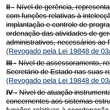
II -
Nível de gerência, representad
com funções relativas à intelecç
implantação e controle de progr
ordenação das atividades de gerê
administrativos, necessários ao
(Revogado pela Lei 19848 de 03
III -
Nível de assessoramento, rel
Secretário de Estado nas suas r
(Revogado pela Lei 19848 de 03
IV -
Nível de atuação instrumenta
concernentes aos sistemas estrut
funções relativas à coordenação 