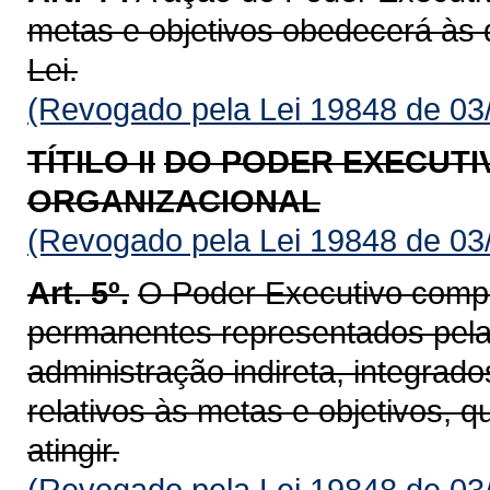
metas e objetivos obedecerá às d
Lei.
(Revogado pela Lei 19848 de 03
TÍTILO II
DO PODER EXECUTI
ORGANIZACIONAL
(Revogado pela Lei 19848 de 03
Art. 5º.
O Poder Executivo compr
permanentes representados pela 
administração indireta, integrad
relativos às metas e objetivos,
atingir.
(Revogado pela Lei 19848 de 03