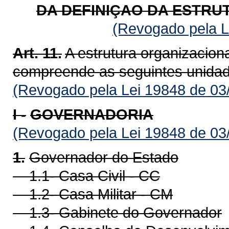
DA DEFINIÇAO DA ESTRU
(Revogado pela L
Art. 11.
A estrutura organizacion
compreende as seguintes unidad
(Revogado pela Lei 19848 de 03
I -
GOVERNADORIA
(Revogado pela Lei 19848 de 03
1.
Governador do Estado
1.1- Casa Civil - CC
1.2- Casa Militar - CM
1.3- Gabinete do Governador