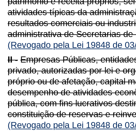
patrimônio e receita próprios, s
atividades típicas da administra
resultados comerciais ou indus­tr
administrativa de Secretarias d
(Revogado pela Lei 19848 de 03
II -
Empresas Públicas, entidades 
privado, autorizadas por lei e o
próprio ou de afetação, capital m
desempenho de atividades econô
pública, com fins lucrativos dest
consti­tuição de reservas e reinv
(Revogado pela Lei 19848 de 03