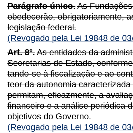
Parágrafo único.
As Fundações i
obedecerão, obrigatoriamente, a
legislação federal.
(Revogado pela Lei 19848 de 03
Art. 8º.
As entidades da administ
Secretarias de Estado, conforme c
tando-se à fiscalização e ao cont
teor da autonomia caracterizada 
permitam, eficazmente, a avali
financeiro e a análise periódica
objetivos do Governo.
(Revogado pela Lei 19848 de 03