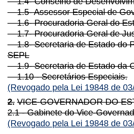
1.4- Conselho de Desenvolvim
1.5- Assessor Especial de Go
1.6- Procuradoria Geral do Es
1.7- Procuradoria Geral de Jus
1.8- Secretaria de Estado do P
SEPL
1.9- Secretaria de Estado da 
1.10 - Secretários Especiais.
(Revogado pela Lei 19848 de 03
2.
VICE-GOVERNADOR DO ES
2.1 - Gabinete do Vice-Governad
(Revogado pela Lei 19848 de 03