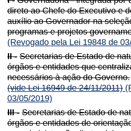
direto ao Chefe do Executivo e d
auxílio ao Governador na seleçã
programas e projetos governa­me
(Revogado pela Lei 19848 de 03
II -
Secretarias de Estado de nat
órgãos e entidades que centrali
necessários à ação do Governo.
(vide Lei 16949 de 24/11/2011)
(
03/05/2019)
III -
Secretarias de Estado de nat
órgãos e entidades de orientação