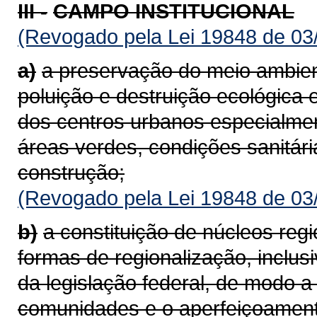
III -
CAMPO INSTITUCIONAL
(Revogado pela Lei 19848 de 03
a)
a preservação do meio ambie
poluição e destruição ecológica 
dos centros urbanos especialme
áreas verdes, condições sanitári
construção;
(Revogado pela Lei 19848 de 03
b)
a constituição de núcleos regio
formas de regionalização, inclus
da legislação federal, de modo 
comunidades e o aperfeiçoamen