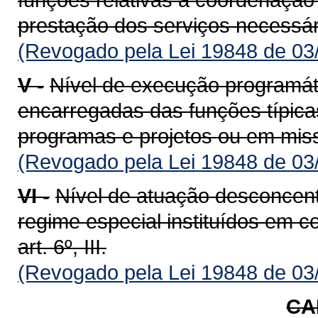
prestação dos serviços neces­sá
(Revogado pela Lei 19848 de 03
V -
Nível de execução programáti
encarregadas das funções típica
programas e projetos ou em mis
(Revogado pela Lei 19848 de 03
VI -
Nível de atuação desconcent
regime especial instituídos em 
art. 6º, III.
(Revogado pela Lei 19848 de 03
CA