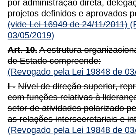
por administração direta, deleg
projetos definidos e apro­vados 
(vide Lei 16949 de 24/11/2011)
(
03/05/2019)
Art. 10.
A estrutura organizacio
de Estado compreende:
(Revogado pela Lei 19848 de 03
I -
Nível de direção superior, rep
com funções relativas à liderança
setor de atividades polarizado pe
as relações intersecre­tariais e 
(Revogado pela Lei 19848 de 03