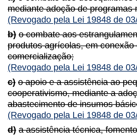
mediante adoção de programas mi
(Revogado pela Lei 19848 de 03
b)
o combate aos estrangulament
produtos agrícolas, em conexão 
comercialização;
(Revogado pela Lei 19848 de 03
c)
o apoio e a assistência ao pe
cooperativismo, mediante a adoç
abastecimento de insumos básic
(Revogado pela Lei 19848 de 03
d)
a assistência técnica, foment