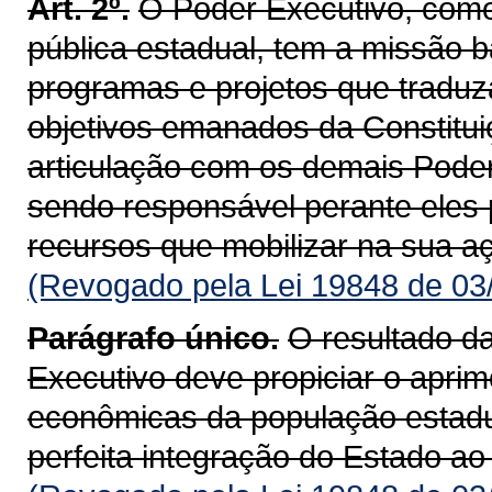
Art. 2º.
O Poder Executivo, como
pública estadual, tem a missão b
programas e projetos que tradu
objetivos emanados da Constituiç
articulação com os demais Poder
sendo responsável perante eles 
recur­sos que mobilizar na sua a
(Revogado pela Lei 19848 de 03
Parágrafo único.
O resultado d
Executivo deve propiciar o apri
econômicas da população estadu
perfeita integração do Estado ao