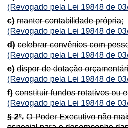
(Revogado pela Lei 19848 de 03
c)
manter contabilidade própria;
(Revogado pela Lei 19848 de 03
d)
celebrar convênios com pessoa
(Revogado pela Lei 19848 de 03
e)
dispor de dotação orçamentári
(Revogado pela Lei 19848 de 03
f)
constituir fundos rotativos ou e
(Revogado pela Lei 19848 de 03
§ 2º.
O Poder Executivo não mais
especial para o desempenho das