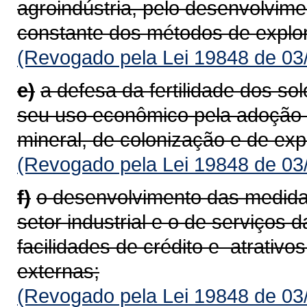
agroindústria, pelo desenvolvim
constante dos métodos de ex­plo
(Revogado pela Lei 19848 de 03
e)
a defesa da fertilidade dos so
seu uso econômico pela adoção d
mineral, de colonização e de exp
(Revogado pela Lei 19848 de 03
f)
o desenvolvimento das medidas
setor industrial e o de serviços
facilidades de crédito e atra­tivos
externas;
(Revogado pela Lei 19848 de 03