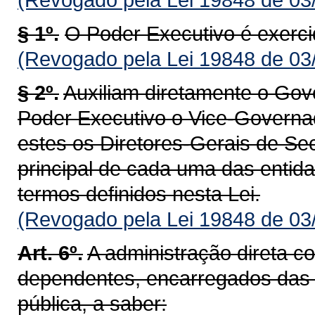
§ 1º.
O Poder Executivo é exerc
(Revogado pela Lei 19848 de 03
§ 2º.
Auxiliam diretamente o Gov
Poder Executivo o Vice-Governad
estes os Diretores-Gerais de Sec
principal de cada uma das entida
termos definidos nesta Lei.
(Revogado pela Lei 19848 de 03
Art. 6º.
A administração direta c
dependentes, encarregados das a
pública, a saber: