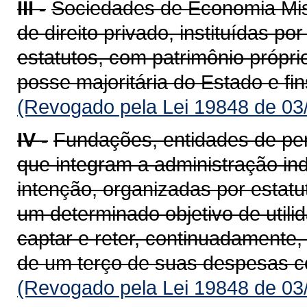
III -
Sociedades de Economia Mista
de direito privado, instituídas po
estatutos, com patrimônio própri
posse majoritária do Estado e fi
(Revogado pela Lei 19848 de 03
IV -
Fundações, entidades de pers
que integram a administração ind
intenção, organizadas por estatu
um determinado objetivo de util
captar e reter, continuadamente
de um terço de suas despesas c
(Revogado pela Lei 19848 de 03