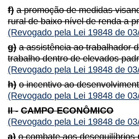
f)
a promoção de medidas visand
rural de baixo nível de renda a 
(Revogado pela Lei 19848 de 03
g)
a assistência ao trabalhador 
trabalho dentro de elevados padr
(Revogado pela Lei 19848 de 03
h)
o incentivo ao desenvolvimento
(Revogado pela Lei 19848 de 03
II -
CAMPO ECONÔMICO
(Revogado pela Lei 19848 de 03
a)
o combate aos desequilíbrios 