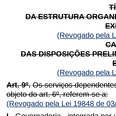
T
DA ESTRUTURA ORGANI
EX
(Revogado pela L
CA
DAS DISPOSIÇÕES PREL
(Revogado pela L
Art. 9º.
Os serviços dependentes
objeto do art. 6º, referem-se a:
(Revogado pela Lei 19848 de 03
I -
Governadoria - integrada por