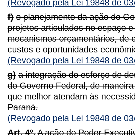
(Revogado pela Lei 19848 de 03
f)
o planejamento da ação do G
projetos articulados no espaço 
mecanismos orçamentários, de co
custos e oportunidades econômi
(Revogado pela Lei 19848 de 03
g)
a integração do esforço de de
do Governo Federal, de maneira
que melhor atendam às necessid
Paraná.
(Revogado pela Lei 19848 de 03
Art. 4º.
A ação do Poder Executi