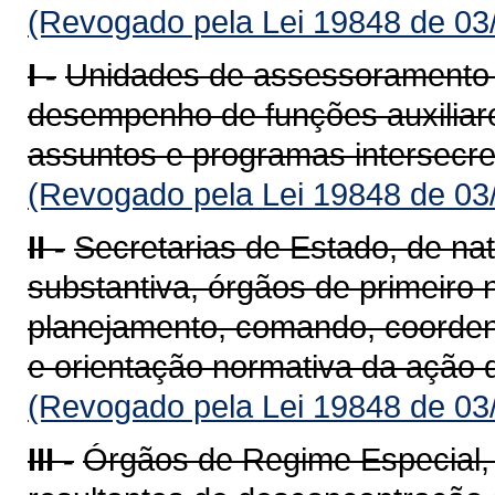
(Revogado pela Lei 19848 de 03
I -
Unidades de assessoramento e
desempenho de funções auxiliar
assuntos e programas intersecret
(Revogado pela Lei 19848 de 03
II -
Secretarias de Estado, de nat
substantiva, órgãos de primeiro n
planejamento, comando, coordena
e orientação normativa da ação 
(Revogado pela Lei 19848 de 03
III -
Órgãos de Regime Especial, c