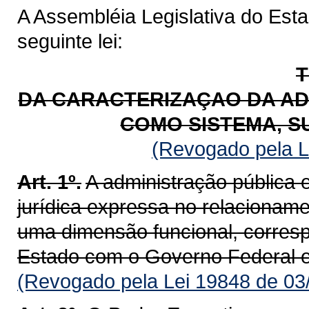
A Assembléia Legislativa do Est
seguinte lei:
T
DA CARACTERIZAÇAO DA AD
COMO SISTEMA, S
(Revogado pela L
Art. 1º.
A administração pública
jurídica expressa no relacioname
uma dimensão funcional, corresp
Estado com o Governo Federal e
(Revogado pela Lei 19848 de 03