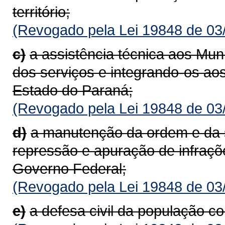
território;
(Revogado pela Lei 19848 de 03
c)
a assistência técnica aos Muni
dos serviços e integrando-os a
Estado do Paraná;
(Revogado pela Lei 19848 de 03
d)
a manutenção da ordem e da s
repressão e apuração de infraçõ
Governo Federal;
(Revogado pela Lei 19848 de 03
e)
a defesa civil da população c