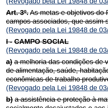
(Revogado pela Lei 19848 de 03
Art. 3º.
As metas e objetivos do
campos associados, que assim s
(Revogado pela Lei 19848 de 03
I -
CAMPO SOCIAL
(Revogado pela Lei 19848 de 03
a)
a melhoria das condições de 
de alimentação, saúde, habitaçã
econômicas de trabalho produ­tiv
(Revogado pela Lei 19848 de 03
b)
a assistência e proteção à mat
socialmente desajustados e aos i