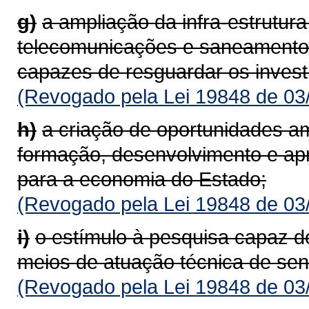
g)
a ampliação da infra-estrutura
telecomunicações e saneamento
capazes de resguardar os invest
(Revogado pela Lei 19848 de 03
h)
a criação de oportunidades am
formação, desenvolvimento e ap
para a economia do Estado;
(Revogado pela Lei 19848 de 03
i)
o estímulo à pesquisa capaz 
meios de atuação técnica de sen
(Revogado pela Lei 19848 de 03