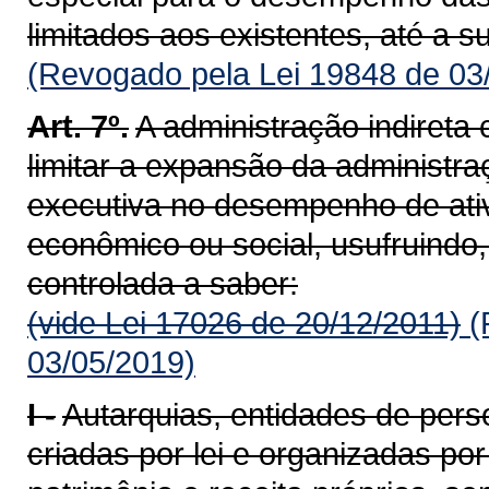
limitados aos existentes, até a 
(Revogado pela Lei 19848 de 03
Art. 7º.
A administração indireta 
limitar a expansão da administra
executiva no desempenho de ativ
econômico ou social, usufruindo,
controlada a saber:
(vide Lei 17026 de 20/12/2011)
(
03/05/2019)
I -
Autarquias, entidades de person
criadas por lei e organizadas po