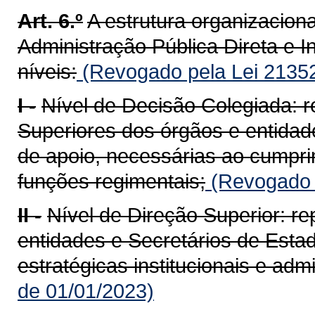
Art. 6.º
A estrutura organizacion
Administração Pública Direta e In
níveis:
(Revogado pela Lei 21352
I -
Nível de Decisão Colegiada: 
Superiores dos órgãos e entida
de apoio, necessárias ao cumpr
funções regimentais;
(Revogado p
II -
Nível de Direção Superior: re
entidades e Secretários de Est
estratégicas institucionais e admi
de 01/01/2023)