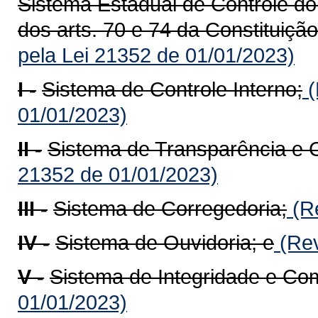
Sistema Estadual de Controle do
dos arts. 70 e 74 da Constituiçã
pela Lei 21352 de 01/01/2023)
I -
Sistema de Controle Interno;
(
01/01/2023)
II -
Sistema de Transparência e C
21352 de 01/01/2023)
III -
Sistema de Corregedoria;
(Re
IV -
Sistema de Ouvidoria; e
(Rev
V -
Sistema de Integridade e Co
01/01/2023)