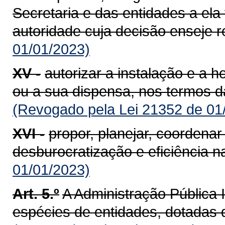
Secretaria e das entidades a ela
autoridade cuja decisão enseje r
01/01/2023)
XV -
autorizar a instalação e a 
ou a sua dispensa, nos termos da
(Revogado pela Lei 21352 de 01
XVI -
propor, planejar, coordena
desburocratização e eficiência n
01/01/2023)
Art. 5.º
A Administração Pública I
espécies de entidades, dotadas d