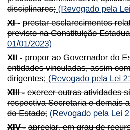
disciplinares;
(Revogado pela Lei
XI -
prestar esclarecimentos rela
previsto na Constituição Estadua
01/01/2023)
XII -
propor ao Governador do Es
entidades vinculadas, assim com
dirigentes;
(Revogado pela Lei 2
XIII -
exercer outras atividades 
respectiva Secretaria e demais 
do Estado;
(Revogado pela Lei 2
XIV -
apreciar, em grau de recur