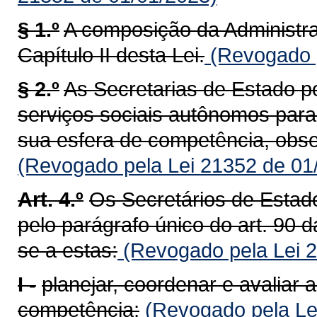
§ 1.º
A composição da Administra
Capítulo II desta Lei.
(Revogado p
§ 2.º
As Secretarias de Estado p
serviços sociais autônomos para
sua esfera de competência, obse
(Revogado pela Lei 21352 de 01
Art. 4.º
Os Secretários de Esta
pelo parágrafo único do art. 90 
se a estas:
(Revogado pela Lei 2
I -
planejar, coordenar e avaliar 
competência;
(Revogado pela Le