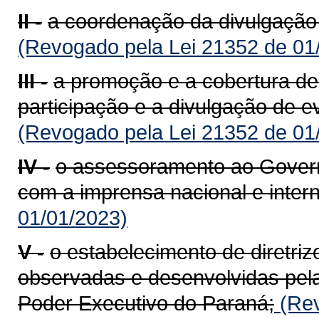
II -
a coordenação da divulgação
(Revogado pela Lei 21352 de 01
III -
a promoção e a cobertura de
participação e a divulgação de e
(Revogado pela Lei 21352 de 01
IV -
o assessoramento ao Govern
com a imprensa nacional e intern
01/01/2023)
V -
o estabelecimento de diretri
observadas e desenvolvidas pela
Poder Executivo do Paraná;
(Rev