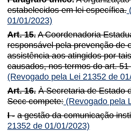
estabelecidos em lei específica.
(
01/01/2023)
Art. 15.
A Coordenadoria Estadua
responsável pela prevenção de e
assistência aos atingidos por ta
causados, nos termos do art. 51
(Revogado pela Lei 21352 de 01
Art. 16.
À Secretaria de Estado 
Secc compete:
(Revogado pela L
I -
a gestão da comunicação instit
21352 de 01/01/2023)