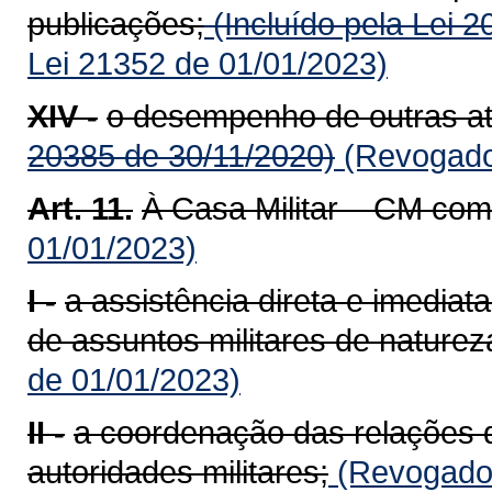
publicações;
(Incluído pela Lei 
Lei 21352 de 01/01/2023)
XIV -
o desempenho de outras ati
20385 de 30/11/2020)
(Revogado 
Art. 11.
À Casa Militar – CM com
01/01/2023)
I -
a assistência direta e imedia
de assuntos militares de naturez
de 01/01/2023)
II -
a coordenação das relações 
autoridades militares;
(Revogado 