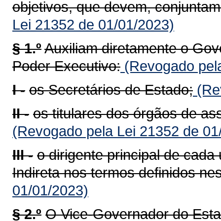
objetivos, que devem, conjuntame
Lei 21352 de 01/01/2023)
§ 1.º
Auxiliam diretamente o Gov
Poder Executivo:
(Revogado pela
I -
os Secretários de Estado;
(Rev
II -
os titulares dos órgãos de a
(Revogado pela Lei 21352 de 01
III -
o dirigente principal de cad
Indireta nos termos definidos nes
01/01/2023)
§ 2.º
O Vice-Governador do Estad