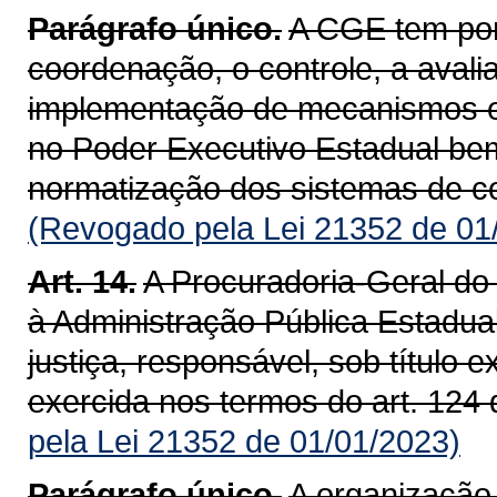
Parágrafo único.
A CGE tem por 
coordenação, o controle, a aval
implementação de mecanismos e 
no Poder Executivo Estadual b
normatização dos sistemas de co
(Revogado pela Lei 21352 de 01
Art. 14.
A Procuradoria-Geral do 
à Administração Pública Estadua
justiça, responsável, sob título 
exercida nos termos do art. 124 
pela Lei 21352 de 01/01/2023)
Parágrafo único.
A organização