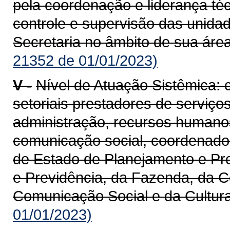
pela coordenação e liderança té
controle e supervisão das unida
Secretaria no âmbito de sua áre
21352 de 01/01/2023)
V -
Nível de Atuação Sistêmica:
setoriais prestadores de serviço
administração, recursos humanos,
comunicação social, coordenados
de Estado de Planejamento e Pro
e Previdência, da Fazenda, da C
Comunicação Social e da Cultura
01/01/2023)