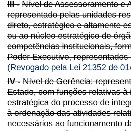
III -
Nível de Assessoramento e A
representado pelas unidades re
direto, estratégico e altamente 
ou ao núcleo estratégico de ór
competências institucionais, for
Poder Executivo, representados 
(Revogado pela Lei 21352 de 01
IV -
Nível de Gerência: represent
Estado, com funções relativas à i
estratégica do processo de inte
à ordenação das atividades relat
necessários ao funcionamento da