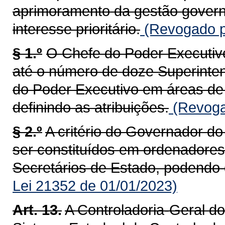
aprimoramento da gestão govern
interesse prioritário.
(Revogado pe
§ 1.º
O Chefe do Poder Executiv
até o número de doze Superinte
do Poder Executivo em áreas de 
definindo as atribuições.
(Revoga
§ 2.º
A critério do Governador d
ser constituídos em ordenadore
Secretários de Estado, podendo d
Lei 21352 de 01/01/2023)
Art. 13.
A Controladoria-Geral d