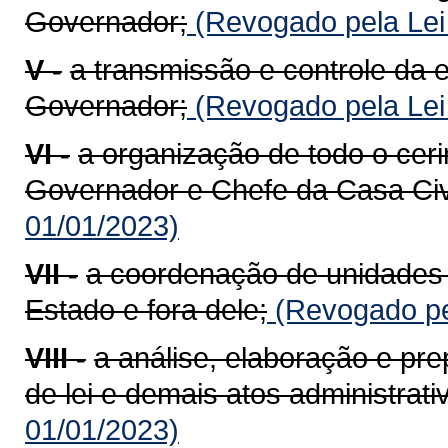
Governador;
(Revogado pela Lei
V -
a transmissão e controle da
Governador;
(Revogado pela Lei
VI -
a organização de todo o ceri
Governador e Chefe da Casa Civi
01/01/2023)
VII -
a coordenação de unidades
Estado e fora dele;
(Revogado pe
VIII -
a análise, elaboração e pr
de lei e demais atos administrati
01/01/2023)