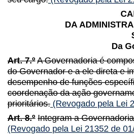
CA
DA ADMINISTRA
Da G
Art. 7.º
A Governadoria é compost
do Governador e a ele direta e i
desempenho de funções específi
coordenação da ação governamen
prioritários.
(Revogado pela Lei 
Art. 8.º
Integram a Governadoria
(Revogado pela Lei 21352 de 01