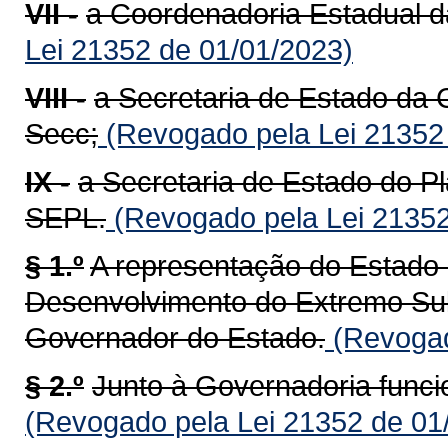
VII -
a Coordenadoria Estadual d
Lei 21352 de 01/01/2023)
VIII -
a Secretaria de Estado da 
Secc;
(Revogado pela Lei 21352
IX -
a Secretaria de Estado do P
SEPL.
(Revogado pela Lei 21352
§ 1.º
A representação do Estado
Desenvolvimento do Extremo Su
Governador do Estado.
(Revogad
§ 2.º
Junto à Governadoria funci
(Revogado pela Lei 21352 de 01