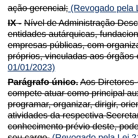
ação gerencial;
(Revogado pela L
IX -
Nível de Administração Des
entidades autárquicas, fundacio
empresas públicas, com organiza
próprios, vinculadas aos órgãos 
01/01/2023)
Parágrafo único.
Aos Diretores
compete atuar como principal aux
programar, organizar, dirigir, ori
atividades da respectiva Secreta
conhecimento prévio deste, pode
seu cargo.
(Revogado pela Lei 2