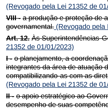
(Revogado pela Lei 21352 de 01
VIII -
a produção e proteção de a
governamental.
(Revogado pela 
Art. 12.
Às Superintendências-G
21352 de 01/01/2023)
I -
o planejamento, a coordenaçã
integrantes da área de atuação de
compatibilizando-as com as dire
(Revogado pela Lei 21352 de 01
II -
o apoio estratégico ao Gover
desempenho de suas competência