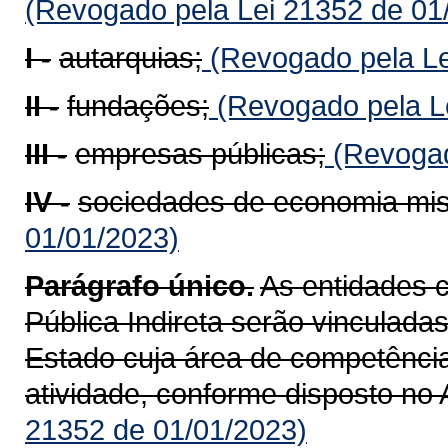
(Revogado pela Lei 21352 de 01
I -
autarquias;
(Revogado pela Le
II -
fundações;
(Revogado pela Le
III -
empresas públicas;
(Revogad
IV -
sociedades de economia mis
01/01/2023)
Parágrafo único.
As entidades 
Pública Indireta serão vinculada
Estado cuja área de competência
atividade, conforme disposto no A
21352 de 01/01/2023)