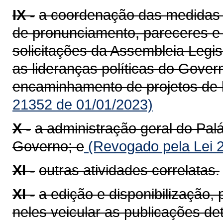
IX -
a coordenação das medidas 
de pronunciamento, pareceres e
solicitações da Assembleia Legi
as lideranças políticas do Gover
encaminhamento de projetos de le
21352 de 01/01/2023)
X -
a administração geral do Palá
Governo; e
(Revogado pela Lei 
XI -
outras atividades correlatas.
XI -
a edição e disponibilização, p
neles veicular as publicações de