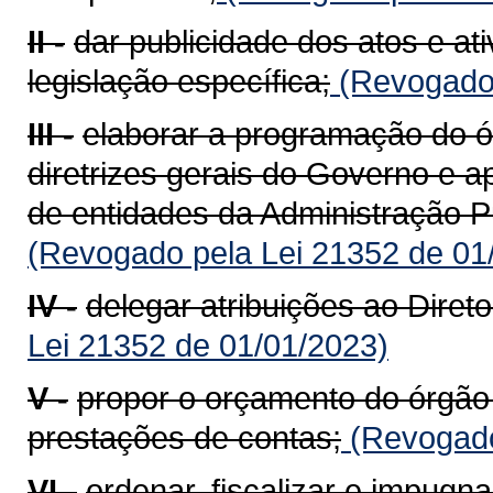
II -
dar publicidade dos atos e a
legislação específica;
(Revogado 
III -
elaborar a programação do ó
diretrizes gerais do Governo e 
de entidades da Administração Pú
(Revogado pela Lei 21352 de 01
IV -
delegar atribuições ao Direto
Lei 21352 de 01/01/2023)
V -
propor o orçamento do órgão
prestações de contas;
(Revogado
VI -
ordenar, fiscalizar e impugn