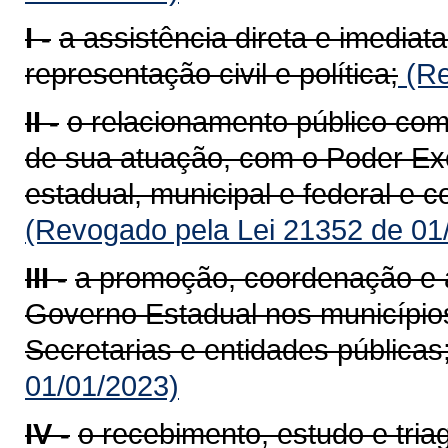
I -
a assistência direta e imedia
representação civil e política;
(Re
II -
o relacionamento público com 
de sua atuação, com o Poder Exe
estadual, municipal e federal e 
(Revogado pela Lei 21352 de 01
III -
a promoção, coordenação e
Governo Estadual nos município
Secretarias e entidades públicas
01/01/2023)
IV -
o recebimento, estudo e tr