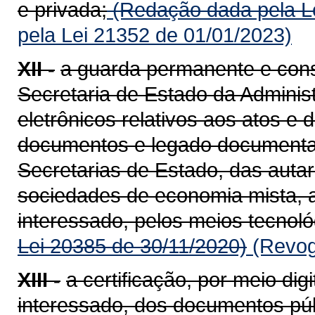
e privada;
(Redação dada pela Le
pela Lei 21352 de 01/01/2023)
XII -
a guarda permanente e cons
Secretaria de Estado da Adminis
eletrônicos relativos aos atos e
documentos e legado documental
Secretarias de Estado, das auta
sociedades de economia mista, 
interessado, pelos meios tecnoló
Lei 20385 de 30/11/2020)
(Revog
XIII -
a certificação, por meio di
interessado, dos documentos púb