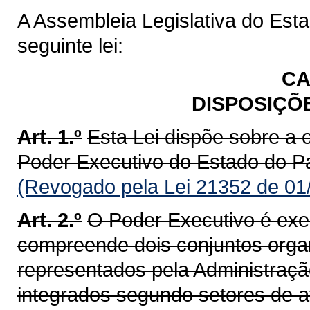
A Assembleia Legislativa do Est
seguinte lei:
CA
DISPOSIÇÕ
Art. 1.º
Esta Lei dispõe sobre a 
Poder Executivo do Estado do Pa
(Revogado pela Lei 21352 de 01
Art. 2.º
O Poder Executivo é exe
compreende dois conjuntos orga
representados pela Administração
integrados segundo setores de at