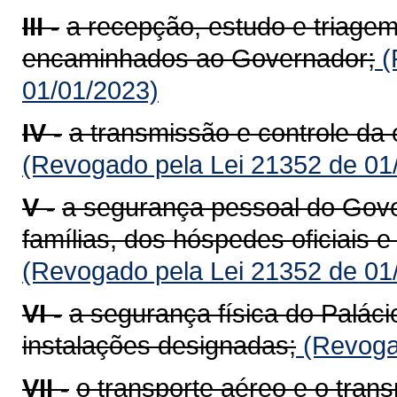
III -
a recepção, estudo e triagem
encaminhados ao Governador;
(
01/01/2023)
IV -
a transmissão e controle d
(Revogado pela Lei 21352 de 01
V -
a segurança pessoal do Gove
famílias, dos hóspedes oficiais
(Revogado pela Lei 21352 de 01
VI -
a segurança física do Paláci
instalações designadas;
(Revogad
VII -
o transporte aéreo e o trans