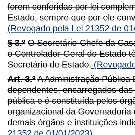
forem conferidas por lei complem
Estado, sempre que por ele con
(Revogado pela Lei 21352 de 01
§ 3.º
O Secretário-Chefe da Casa
o Controlador-Geral do Estado t
Secretário de Estado.
(Revogado 
Art. 3.º
A Administração Pública 
dependentes, encarregados das a
pública e é constituída pelos órg
organizacional da Governadoria 
demais órgãos e instituições indi
21352 de 01/01/2023)