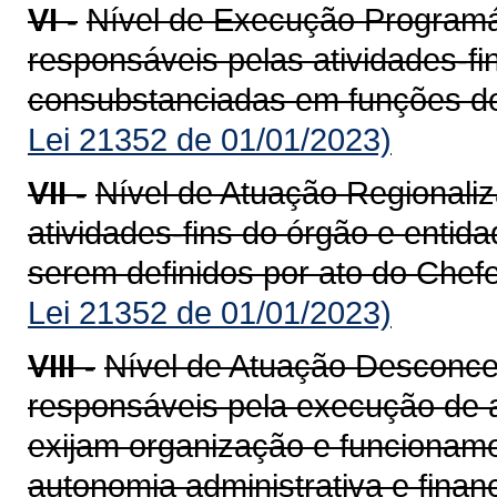
VI -
Nível de Execução Programá
responsáveis pelas atividades-fi
consubstanciadas em funções de
Lei 21352 de 01/01/2023)
VII -
Nível de Atuação Regionali
atividades-fins do órgão e entid
serem definidos por ato do Chef
Lei 21352 de 01/01/2023)
VIII -
Nível de Atuação Desconce
responsáveis pela execução de at
exijam organização e funcionamen
autonomia administrativa e finan