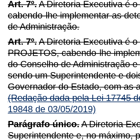
Art. 7º.
A Diretoria Executiva é
cabendo-lhe implementar as det
de Administração.
Art. 7º.
A Diretoria Executiva é
PROJETOS, cabendo-lhe impleme
do Conselho de Administração e
sendo um Superintendente e dois
Governador do Estado, com as at
(Redação dada pela Lei 17745 d
19848 de 03/05/2019)
Parágrafo único.
A Diretoria E
Superintendente e, no máximo, 