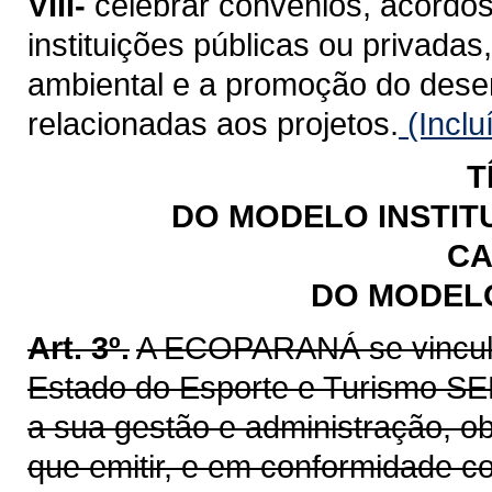
VIII-
celebrar convênios, acordos
instituições públicas ou privadas
ambiental e a promoção do dese
relacionadas aos projetos.
(Inclu
T
DO MODELO INSTIT
CA
DO MODELO
Art. 3º.
A ECOPARANÁ se vincula,
Estado do Esporte e Turismo SEE
a sua gestão e administração, o
que emitir, e em conformidade c