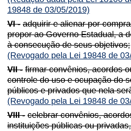
19848 de 03/05/2019)
VI -
adquirir e alienar por compr
propor ao Governo Estadual, a d
à consecução de seus objetivos;
(Revogado pela Lei 19848 de 03
VII -
firmar convênios, acordos o
controle do uso e ocupação do s
públicos e privados que nela ser
(Revogado pela Lei 19848 de 03
VIII -
celebrar convênios, acordo
instituições públicas ou privadas