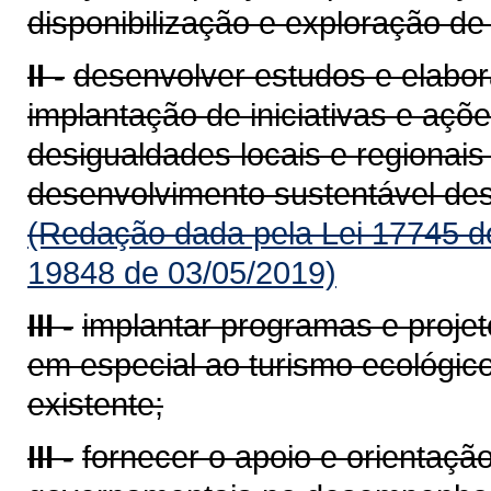
disponibilização e exploração de
II -
desenvolver estudos e elabora
implantação de iniciativas e aç
desigualdades locais e regionais
desenvolvimento sustentável de
(Redação dada pela Lei 17745 d
19848 de 03/05/2019)
III -
implantar programas e projet
em especial ao turismo ecológico
existente;
III -
fornecer o apoio e orientaçã