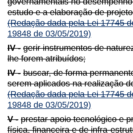
governamentais no desempenho d
estudo e a elaboração de projeto
(Redação dada pela Lei 17745 d
19848 de 03/05/2019)
IV -
gerir instrumentos de natureza
lhe forem atribuídos;
IV -
buscar, de forma permanente
serem aplicados na realização de
(Redação dada pela Lei 17745 d
19848 de 03/05/2019)
V -
prestar apoio tecnológico e 
física, financeira e de infra-est