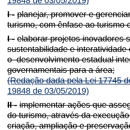
19848 de 03/05/2019)
I -
planejar, promover e gerencia
turismo, com ênfase ao turismo 
I -
elaborar projetos inovadores
sustentabilidade e interatividad
o desenvolvimento estadual inte
governamentais para a área;
(Redação dada pela Lei 17745 d
19848 de 03/05/2019)
II -
implementar ações que asse
do turismo, através da execução 
criação, ampliação e preserva