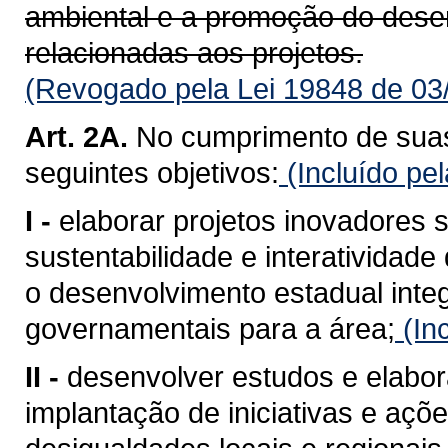
ambiental e a promoção do dese
relacionadas aos projetos.
(Revogado pela Lei 19848 de 03
Art. 2A.
No cumprimento de suas
seguintes objetivos:
(Incluído pe
I -
elaborar projetos inovadores
sustentabilidade e interatividad
o desenvolvimento estadual integ
governamentais para a área;
(In
II -
desenvolver estudos e elabora
implantação de iniciativas e açõ