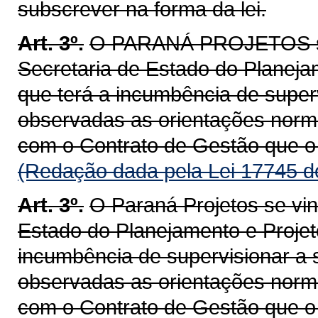
subscrever na forma da lei.
Art. 3º.
O PARANÁ PROJETOS se 
Secretaria de Estado do Planej
que terá a incumbência de super
observadas as orientações norma
com o Contrato de Gestão que o 
(Redação dada pela Lei 17745 d
Art. 3º.
O Paraná Projetos se vin
Estado do Planejamento e Projet
incumbência de supervisionar a 
observadas as orientações norma
com o Contrato de Gestão que o 