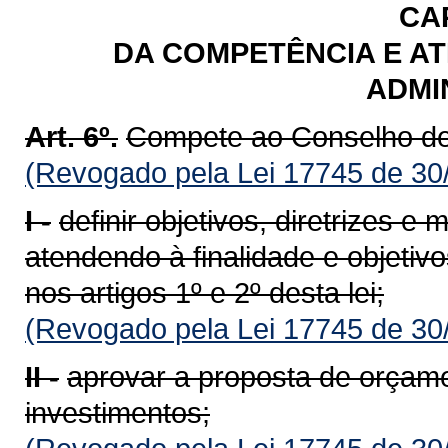
CAP
DA COMPETÊNCIA E A
ADMI
Art. 6º.
Compete ao Conselho de
(Revogado pela Lei 17745 de 30
I -
definir objetivos, diretrizes
atendendo à finalidade e objetivo
nos artigos 1º e 2º desta lei;
(Revogado pela Lei 17745 de 30
II -
aprovar a proposta de orçam
investimentos;