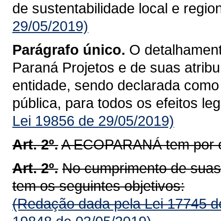
de sustentabilidade local e region
29/05/2019)
Parágrafo único.
O detalhament
Paraná Projetos e de suas atribu
entidade, sendo declarada como e
pública, para todos os efeitos lega
Lei 19856 de 29/05/2019)
Art. 2º.
A ECOPARANÁ tem por ob
Art. 2º.
No cumprimento de sua
tem os seguintes objetivos:
(Redação dada pela Lei 17745 d