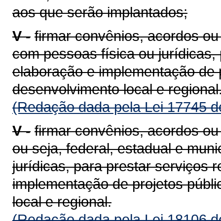
aos que serão implantados;
V -
firmar convênios, acordos o
com pessoas física ou jurídicas,
elaboração e implementação de p
desenvolvimento local e regional
(Redação dada pela Lei 17745 d
V -
firmar convênios, acordos ou
ou seja, federal, estadual e mun
jurídicas, para prestar serviços 
implementação de projetos públi
local e regional.
(Redação dada pela Lei 18106 d