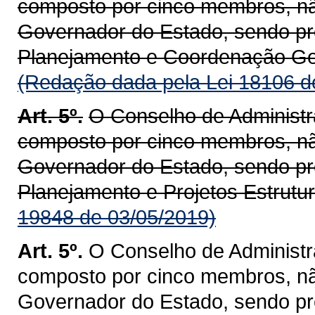
composto por cinco membros, n
Governador do Estado, sendo pre
Planejamento e Coordenação Ge
(Redação dada pela Lei 18106 d
Art. 5º.
O Conselho de Administr
composto por cinco membros, n
Governador do Estado, sendo pre
Planejamento e Projetos Estrutu
19848 de 03/05/2019)
Art. 5º.
O Conselho de Administr
composto por cinco membros, n
Governador do Estado, sendo pre