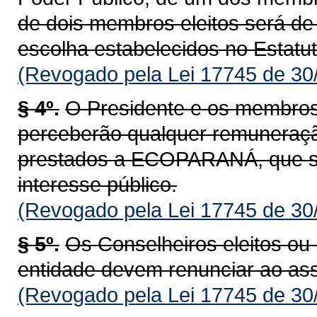
de dois membros eleitos será de 
escolha estabelecidos no Estatut
(Revogado pela Lei 17745 de 30
§ 4º.
O Presidente e os membros
perceberão qualquer remuneraçã
prestados a ECOPARANÁ, que se
interesse público.
(Revogado pela Lei 17745 de 30
§ 5º.
Os Conselheiros eleitos ou 
entidade devem renunciar ao as
(Revogado pela Lei 17745 de 30