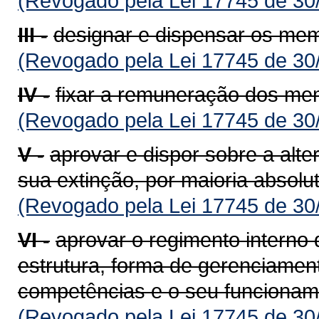
(Revogado pela Lei 17745 de 30
III -
designar e dispensar os mem
(Revogado pela Lei 17745 de 30
IV -
fixar a remuneração dos mem
(Revogado pela Lei 17745 de 30
V -
aprovar e dispor sobre a alte
sua extinção, por maioria absol
(Revogado pela Lei 17745 de 30
VI -
aprovar o regimento interno 
estrutura, forma de gerenciamen
competências e o seu funcionam
(Revogado pela Lei 17745 de 30