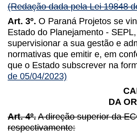
(Redação dada pela Lei 19848 d
Art. 3º.
O Paraná Projetos se vin
Estado do Planejamento - SEPL,
supervisionar a sua gestão e ad
normativas que emitir e, em co
que o Estado subscrever na forma
de 05/04/2023)
CA
DA O
Art. 4º.
A direção superior da E
respectivamente: