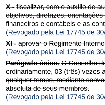
X -
fiscalizar, com o auxílio de 
objetivos, diretrizes, orientaçõ
financeiros e contábeis e as con
(Revogado pela Lei 17745 de 30
XI -
aprovar o Regimento Interno
(Revogado pela Lei 17745 de 30
Parágrafo único.
O Conselho de
ordinariamente, 03 (três) vezes 
qualquer tempo, mediante convo
absoluta de seus membros.
(Revogado pela Lei 17745 de 30