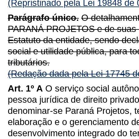
(Repristinado pela Lei 19848 de
Parágrafo único.
O detalhament
PARANÁ PROJETOS e de suas atr
Estatuto da entidade, sendo dec
social e utilidade pública, para to
tributários.
(Redação dada pela Lei 17745 d
Art. 1º A
O serviço social autôno
pessoa jurídica de direito privad
denominar-se Paraná Projetos, t
elaboração e o gerenciamento de
desenvolvimento integrado do ter