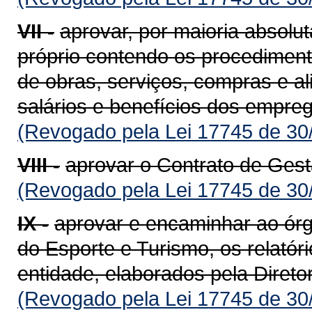
VII -
aprovar, por maioria absol
próprio contendo os procediment
de obras, serviços, compras e al
salários e benefícios dos empre
(Revogado pela Lei 17745 de 30
VIII -
aprovar o Contrato de Gest
(Revogado pela Lei 17745 de 30
IX -
aprovar e encaminhar ao órg
do Esporte e Turismo, os relatóri
entidade, elaborados pela Direto
(Revogado pela Lei 17745 de 30