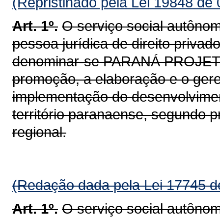
(Repristinado pela Lei 19848 de
Art. 1º.
O serviço social autôno
pessoa jurídica de direito privad
denominar-se PARANÁ PROJETOS
promoção, a elaboração e o gere
implementação do desenvolvimen
território paranaense, segundo pr
regional.
(Redação dada pela Lei 17745 d
Art. 1º.
O serviço social autôno