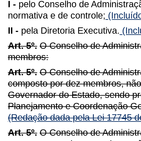
I -
pelo Conselho de Administração
normativa e de controle;
(Incluíd
II -
pela Diretoria Executiva.
(Incl
Art. 5º.
O Conselho de Administr
membros:
Art. 5º.
O Conselho de Adminis
composto por dez membros, não
Governador do Estado, sendo pre
Planejamento e Coordenação Ge
(Redação dada pela Lei 17745 d
Art. 5º.
O Conselho de Adminis