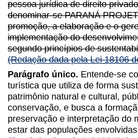
pessoa jurídica de direito privad
denominar-se PARANÁ PROJETOS
promoção, a elaboração e o gere
implementação do desenvolviment
segundo princípios de sustentabil
(Redação dada pela Lei 18106 d
Parágrafo único.
Entende-se co
turística que utiliza de forma su
patrimônio natural e cultural, púb
conservação, e busca a formaçã
preservação e interpretação do
estar das populações envolvidas