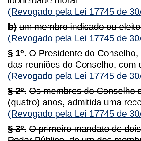
idoneidade moral.
(Revogado pela Lei 17745 de 30
b)
um membro indicado ou eleito 
(Revogado pela Lei 17745 de 30
§ 1º.
O Presidente do Conselho, e
das reuniões do Conselho, com di
(Revogado pela Lei 17745 de 30
§ 2º.
Os membros do Conselho d
(quatro) anos, admitida uma rec
(Revogado pela Lei 17745 de 30
§ 3º.
O primeiro mandato de doi
Poder Público, de um dos membro