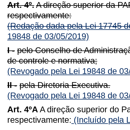
Art. 4º.
A direção superior da 
respectivamente:
(Redação dada pela Lei 17745 d
19848 de 03/05/2019)
I -
pelo Conselho de Administração
de controle e normativa;
(Revogado pela Lei 19848 de 03
II -
pela Diretoria Executiva.
(Revogado pela Lei 19848 de 03
Art. 4ºA
A direção superior do Pa
respectivamente:
(Incluído pela 