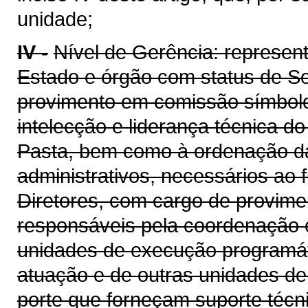
unidade;
IV -
Nível de Gerência: represent
Estado e órgão com status de Se
provimento em comissão símbolo
intelecção e liderança técnica d
Pasta, bem como à ordenação das
administrativos, necessários ao 
Diretores, com cargo de provim
responsáveis pela coordenação e
unidades de execução programát
atuação e de outras unidades d
porte que forneçam suporte técni