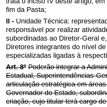
trata o inciso IV deste artigo, em 
fim da Pasta;
II -
Unidade Técnica: representa
responsável por realizar ativida
subordinadas ao Diretor-Geral e
Diretores integrantes do nível 
especializadas ligadas à respecti
Art. 8º
Poderão integrar a Admin
Estadual, Superintendências-Ger
articulação estratégica em áreas 
Governador do Estado, subordin
criação, cujo titular terá cargo