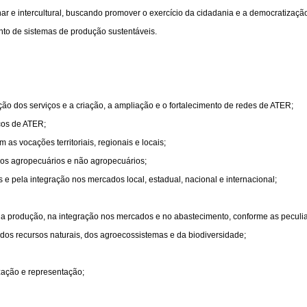
linar e intercultural, buscando promover o exercício da cidadania e a democratização
to de sistemas de produção sustentáveis.
ção dos serviços e a criação, a ampliação e o fortalecimento de redes de ATER;
ços de ATER;
 as vocações territoriais, regionais e locais;
iços agropecuários e não agropecuários;
e pela integração nos mercados local, estadual, nacional e internacional;
na produção, na integração nos mercados e no abastecimento, conforme as peculia
os recursos naturais, dos agroecossistemas e da biodiversidade;
zação e representação;