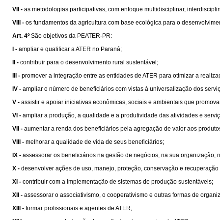
VII -
as metodologias participativas, com enfoque multidisciplinar, interdiscip
VIII -
os fundamentos da agricultura com base ecológica para o desenvolvimen
Art. 4º
São objetivos da PEATER-PR:
I -
ampliar e qualificar a ATER no Paraná;
II -
contribuir para o desenvolvimento rural sustentável;
III -
promover a integração entre as entidades de ATER para otimizar a realiza
IV -
ampliar o número de beneficiários com vistas à universalização dos servi
V -
assistir e apoiar iniciativas econômicas, sociais e ambientais que promovam
VI -
ampliar a produção, a qualidade e a produtividade das atividades e serv
VII -
aumentar a renda dos beneficiários pela agregação de valor aos produtos 
VIII -
melhorar a qualidade de vida de seus beneficiários;
IX -
assessorar os beneficiários na gestão de negócios, na sua organização, 
X -
desenvolver ações de uso, manejo, proteção, conservação e recuperação d
XI -
contribuir com a implementação de sistemas de produção sustentáveis;
XII -
assessorar o associativismo, o cooperativismo e outras formas de organi
XIII -
formar profissionais e agentes de ATER;