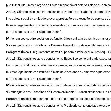
§ 2º
O Instituto Emater, órgão do Estado responsável pela Assistência Técn
Art. 14.
São requisitos ao credenciamento Pleno de entidade executora no
I -
o objeto social da entidade prever a prestação ou execução de serviços de 
II -
estar legalmente constituída há mais de cinco anos e comprovar que exec
III -
ter sede ou filial no Estado do Paraná;
IV -
ter em seu quadro social ou de funcionários contratados técnicos nas espe
V -
atuar junto aos Conselhos de Desenvolvimento Rural ou similar em suas di
Parágrafo único.
O regulamento desta Lei poderá estabelecer outros requis
Art. 15.
São requisitos ao credenciamento Específico como entidade execu
I -
o objeto social da entidade prever a prestação ou execução de serviços e
II -
estar legalmente constituída há mais de cinco anos e comprovar que execu
III -
ter sede ou filial no Estado do Paraná;
IV -
ter em seu quadro social ou no quadro de funcionários contratados técnicos
V -
atuar junto aos Conselhos de Desenvolvimento Rural ou similar em suas di
Parágrafo único.
O regulamento desta Lei poderá estabelecer outros requis
Art. 16.
São requisitos ao credenciamento Provisório como entidade execu