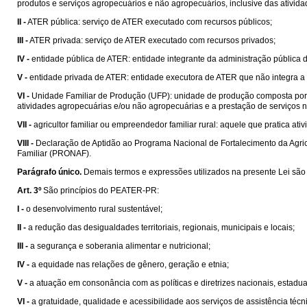
produtos e serviços agropecuários e não agropecuários, inclusive das atividade
II -
ATER pública: serviço de ATER executado com recursos públicos;
III -
ATER privada: serviço de ATER executado com recursos privados;
IV -
entidade pública de ATER: entidade integrante da administração pública d
V -
entidade privada de ATER: entidade executora de ATER que não integra a 
VI -
Unidade Familiar de Produção (UFP): unidade de produção composta por 
atividades agropecuárias e/ou não agropecuárias e a prestação de serviços no 
VII -
agricultor familiar ou empreendedor familiar rural: aquele que pratica ati
VIII -
Declaração de Aptidão ao Programa Nacional de Fortalecimento da Agricu
Familiar (PRONAF).
Parágrafo único.
Demais termos e expressões utilizados na presente Lei sã
Art. 3º
São princípios do PEATER-PR:
I -
o desenvolvimento rural sustentável;
II -
a redução das desigualdades territoriais, regionais, municipais e locais;
III -
a segurança e soberania alimentar e nutricional;
IV -
a equidade nas relações de gênero, geração e etnia;
V -
a atuação em consonância com as políticas e diretrizes nacionais, estadua
VI -
a gratuidade, qualidade e acessibilidade aos serviços de assistência técn