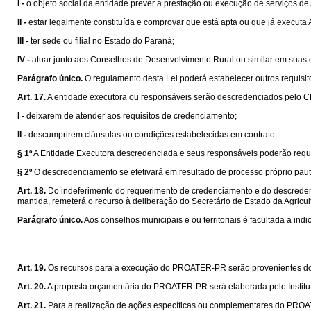
I -
o objeto social da entidade prever a prestação ou execução de serviços d
II -
estar legalmente constituída e comprovar que está apta ou que já executa 
III -
ter sede ou filial no Estado do Paraná;
IV -
atuar junto aos Conselhos de Desenvolvimento Rural ou similar em suas d
Parágrafo único.
O regulamento desta Lei poderá estabelecer outros requis
Art. 17.
A entidade executora ou responsáveis serão descredenciados pelo
I -
deixarem de atender aos requisitos de credenciamento;
II -
descumprirem cláusulas ou condições estabelecidas em contrato.
§ 1º
A Entidade Executora descredenciada e seus responsáveis poderão reque
§ 2º
O descredenciamento se efetivará em resultado de processo próprio paut
Art. 18.
Do indeferimento do requerimento de credenciamento e do descreden
mantida, remeterá o recurso à deliberação do Secretário de Estado da Agricul
Parágrafo único.
Aos conselhos municipais e ou territoriais é facultada a i
Art. 19.
Os recursos para a execução do PROATER-PR serão provenientes dos o
Art. 20.
A proposta orçamentária do PROATER-PR será elaborada pelo Institu
Art. 21.
Para a realização de ações específicas ou complementares do PROA