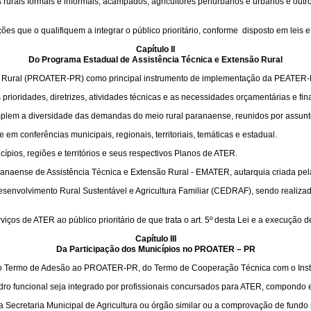
 rurais formais e informais, acampados, agricultores periurbanos e urbanos e outr
s que o qualifiquem a integrar o público prioritário, conforme disposto em leis 
Capítulo II
Do Programa Estadual de Assistência Técnica e Extensão Rural
são Rural (PROATER-PR) como principal instrumento de implementação da PEATER
ioridades, diretrizes, atividades técnicas e as necessidades orçamentárias e fin
m a diversidade das demandas do meio rural paranaense, reunidos por assuntos 
m conferências municipais, regionais, territoriais, temáticas e estadual.
os, regiões e territórios e seus respectivos Planos de ATER.
anaense de Assistência Técnica e Extensão Rural - EMATER, autarquia criada pela
nvolvimento Rural Sustentável e Agricultura Familiar (CEDRAF), sendo realizad
os de ATER ao público prioritário de que trata o art. 5º desta Lei e a execução 
Capítulo III
Da Participação dos Municípios no PROATER – PR
o Termo de Adesão ao PROATER-PR, do Termo de Cooperação Técnica com o Instit
uadro funcional seja integrado por profissionais concursados para ATER, compondo e
a Secretaria Municipal de Agricultura ou órgão similar ou a comprovação de fund