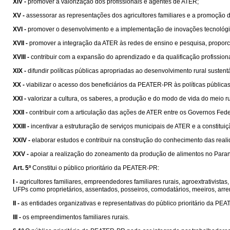
XIV -
promover a valorização dos profissionais e agentes de ATER;
XV -
assessorar as representações dos agricultores familiares e a promoção d
XVI -
promover o desenvolvimento e a implementação de inovações tecnológic
XVII -
promover a integração da ATER às redes de ensino e pesquisa, propor
XVIII -
contribuir com a expansão do aprendizado e da qualificação profission
XIX -
difundir políticas públicas apropriadas ao desenvolvimento rural sustent
XX -
viabilizar o acesso dos beneficiários da PEATER-PR às políticas públicas
XXI -
valorizar a cultura, os saberes, a produção e do modo de vida do meio r
XXII -
contribuir com a articulação das ações de ATER entre os Governos Fede
XXIII -
incentivar a estruturação de serviços municipais de ATER e a constitu
XXIV -
elaborar estudos e contribuir na construção do conhecimento das realid
XXV -
apoiar a realização do zoneamento da produção de alimentos no Para
Art. 5º
Constitui o público prioritário da PEATER-PR:
I -
agricultores familiares, empreendedores familiares rurais, agroextrativista
UFPs como proprietários, assentados, posseiros, comodatários, meeiros, arren
II -
as entidades organizativas e representativas do público prioritário da PE
III -
os empreendimentos familiares rurais.