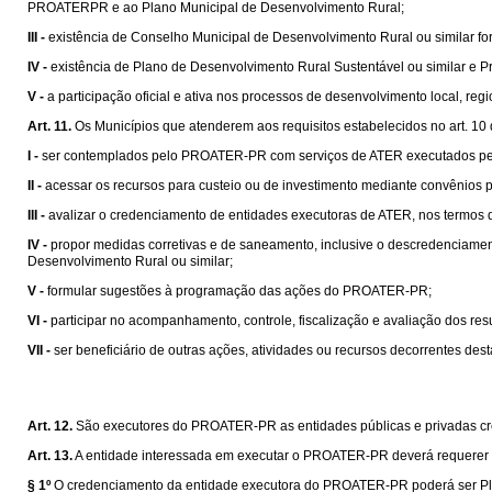
PROATERPR e ao Plano Municipal de Desenvolvimento Rural;
III -
existência de Conselho Municipal de Desenvolvimento Rural ou similar fo
IV -
existência de Plano de Desenvolvimento Rural Sustentável ou similar e 
V -
a participação oficial e ativa nos processos de desenvolvimento local, region
Art. 11.
Os Municípios que atenderem aos requisitos estabelecidos no art. 10 
I -
ser contemplados pelo PROATER-PR com serviços de ATER executados pelo 
II -
acessar os recursos para custeio ou de investimento mediante convênio
III -
avalizar o credenciamento de entidades executoras de ATER, nos termos d
IV -
propor medidas corretivas e de saneamento, inclusive o descredenciamen
Desenvolvimento Rural ou similar;
V -
formular sugestões à programação das ações do PROATER-PR;
VI -
participar no acompanhamento, controle, fiscalização e avaliação dos r
VII -
ser beneficiário de outras ações, atividades ou recursos decorrentes dest
Art. 12.
São executores do PROATER-PR as entidades públicas e privadas c
Art. 13.
A entidade interessada em executar o PROATER-PR deverá requerer s
§ 1º
O credenciamento da entidade executora do PROATER-PR poderá ser Plen