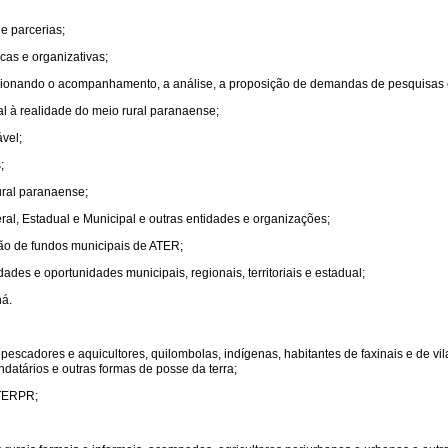
e parcerias;
as e organizativas;
cionando o acompanhamento, a análise, a proposição de demandas de pesquisas e
al à realidade do meio rural paranaense;
ável;
;
ural paranaense;
ral, Estadual e Municipal e outras entidades e organizações;
ição de fundos municipais de ATER;
ades e oportunidades municipais, regionais, territoriais e estadual;
ná.
s, pescadores e aquicultores, quilombolas, indígenas, habitantes de faxinais e de v
datários e outras formas de posse da terra;
ATERPR;