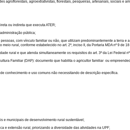
s agroflorestais, agroextrativistas, florestais, pesqueiras, artesanais, sociais e a
ireta ou indireta que executa ATER;
administração pública;
pessoas, com vínculo familiar ou não, que utilizam predominantemente a terra e
meio rural, conforme estabelecido no art. 2º, inciso II, da Portaria MDA nº 9 de 18
vidade rural e que atenda simultaneamente os requisitos do art. 3º da Lei Federal n
ltura Familiar (DAP): documento que habilita o agricultor familiar ou empreendedo
o de conhecimento e uso comuns não necessitando de descrição específica.
is e municipais de desenvolvimento rural sustentável;
ica e extensão rural, priorizando a diversidade das atividades na UPF;