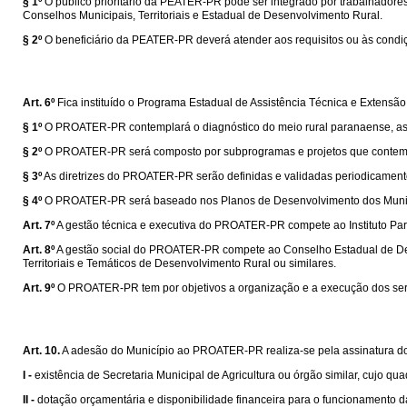
§ 1º
O público prioritário da PEATER-PR pode ser integrado por trabalhadores
Conselhos Municipais, Territoriais e Estadual de Desenvolvimento Rural.
§ 2º
O beneficiário da PEATER-PR deverá atender aos requisitos ou às condiçõe
Art. 6º
Fica instituído o Programa Estadual de Assistência Técnica e Exten
§ 1º
O PROATER-PR contemplará o diagnóstico do meio rural paranaense, as pr
§ 2º
O PROATER-PR será composto por subprogramas e projetos que contemple
§ 3º
As diretrizes do PROATER-PR serão definidas e validadas periodicamente e
§ 4º
O PROATER-PR será baseado nos Planos de Desenvolvimento dos Municípi
Art. 7º
A gestão técnica e executiva do PROATER-PR compete ao Instituto Par
Art. 8º
A gestão social do PROATER-PR compete ao Conselho Estadual de Dese
Territoriais e Temáticos de Desenvolvimento Rural ou similares.
Art. 9º
O PROATER-PR tem por objetivos a organização e a execução dos serviç
Art. 10.
A adesão do Município ao PROATER-PR realiza-se pela assinatura d
I -
existência de Secretaria Municipal de Agricultura ou órgão similar, cujo q
II -
dotação orçamentária e disponibilidade financeira para o funcionamento d