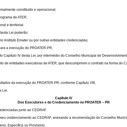
rmalmente constituído e operacional;
Programa de ATER;
al e territorial.
desta Lei poderão:
Instituto Emater ou por outras entidades credenciadas;
s para a execução do PROATER-PR;
o Capítulo IV desta Lei, por intermédio do Conselho Municipal de Desenvolvimento
to de entidades executoras de ATER, que descumprirem o contrato na forma do Cap
esultados da execução do PROATER-PR, conforme Capítulo VIII;
a Lei.
Capítulo IV
Dos Executores e do Credenciamento no PROATER – PR
redenciadas junto ao CEDRAF.
eu credenciamento ao CEDRAF, anexando a recomendação do Conselho Municipal e
o, Específico ou Provisório.