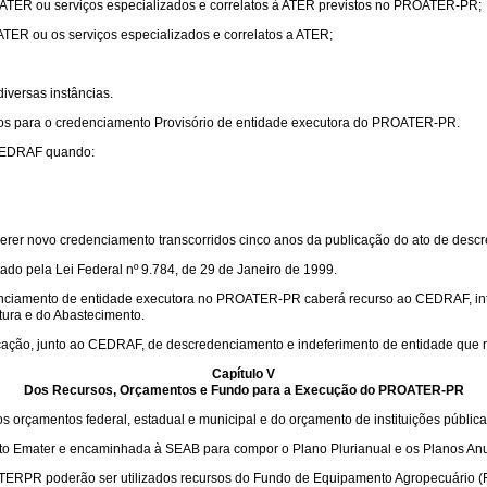
e ATER ou serviços especializados e correlatos à ATER previstos no PROATER-PR;
ATER ou os serviços especializados e correlatos a ATER;
iversas instâncias.
itos para o credenciamento Provisório de entidade executora do PROATER-PR.
 CEDRAF quando:
rer novo credenciamento transcorridos cinco anos da publicação do ato de desc
ado pela Lei Federal nº 9.784, de 29 de Janeiro de 1999.
ciamento de entidade executora no PROATER-PR caberá recurso ao CEDRAF, inter
tura e do Abastecimento.
ndicação, junto ao CEDRAF, de descredenciamento e indeferimento de entidade que n
Capítulo V
Dos Recursos, Orçamentos e Fundo para a Execução do PROATER-PR
rçamentos federal, estadual e municipal e do orçamento de instituições públicas
to Emater e encaminhada à SEAB para compor o Plano Plurianual e os Planos Anu
TERPR poderão ser utilizados recursos do Fundo de Equipamento Agropecuário (F