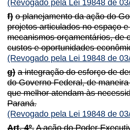
(Revogado pela Lei 19848 de 03
f)
o planejamento da ação do G
projetos articulados no espaço 
mecanismos orçamentários, de co
custos e oportunidades econômi
(Revogado pela Lei 19848 de 03
g)
a integração do esforço de de
do Governo Federal, de maneira
que melhor atendam às necessid
Paraná.
(Revogado pela Lei 19848 de 03
Art. 4º.
A ação do Poder Executi