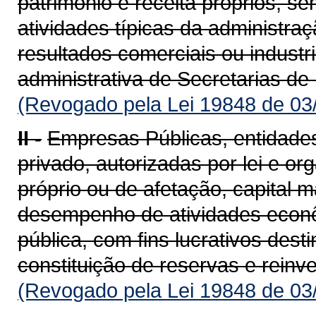
patrimônio e receita próprios, s
atividades típicas da administra
resultados comerciais ou indus­tr
administrativa de Secretarias d
(Revogado pela Lei 19848 de 03
II -
Empresas Públicas, entidades 
privado, autorizadas por lei e o
próprio ou de afetação, capital m
desempenho de atividades econô
pública, com fins lucrativos dest
consti­tuição de reservas e reinv
(Revogado pela Lei 19848 de 03