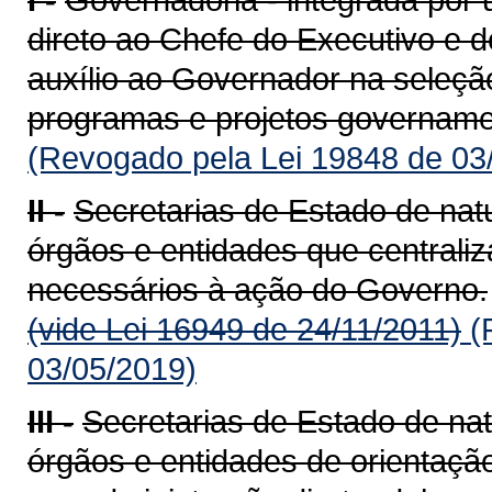
direto ao Chefe do Executivo e d
auxílio ao Governador na seleçã
programas e projetos governa­me
(Revogado pela Lei 19848 de 03
II -
Secretarias de Estado de nat
órgãos e entidades que centrali
necessários à ação do Governo.
(vide Lei 16949 de 24/11/2011)
(
03/05/2019)
III -
Secretarias de Estado de nat
órgãos e entidades de orientação