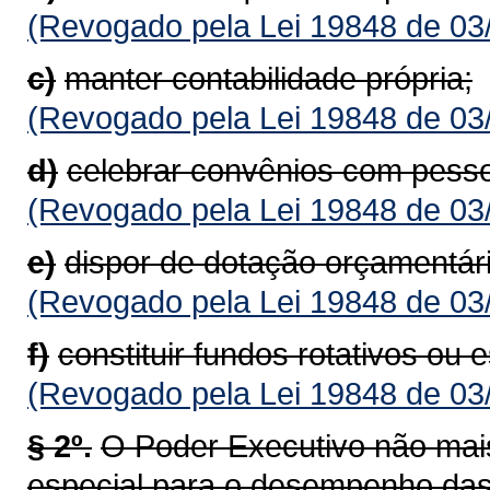
(Revogado pela Lei 19848 de 03
c)
manter contabilidade própria;
(Revogado pela Lei 19848 de 03
d)
celebrar convênios com pessoa
(Revogado pela Lei 19848 de 03
e)
dispor de dotação orçamentári
(Revogado pela Lei 19848 de 03
f)
constituir fundos rotativos ou e
(Revogado pela Lei 19848 de 03
§ 2º.
O Poder Executivo não mais
especial para o desempenho das