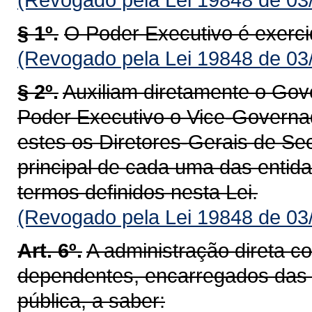
§ 1º.
O Poder Executivo é exerc
(Revogado pela Lei 19848 de 03
§ 2º.
Auxiliam diretamente o Gov
Poder Executivo o Vice-Governad
estes os Diretores-Gerais de Sec
principal de cada uma das entida
termos definidos nesta Lei.
(Revogado pela Lei 19848 de 03
Art. 6º.
A administração direta c
dependentes, encarregados das a
pública, a saber: