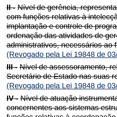
II -
Nível de gerência, representad
com funções relativas à intelecç
implantação e controle de progr
ordenação das atividades de gerê
administrativos, necessários ao
(Revogado pela Lei 19848 de 03
III -
Nível de assessoramento, rel
Secretário de Estado nas suas r
(Revogado pela Lei 19848 de 03
IV -
Nível de atuação instrumenta
concernentes aos sistemas estrut
funções relativas à coordenação 