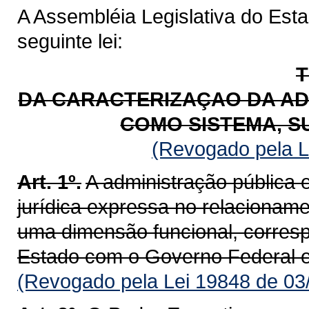
A Assembléia Legislativa do Est
seguinte lei:
T
DA CARACTERIZAÇAO DA AD
COMO SISTEMA, S
(Revogado pela L
Art. 1º.
A administração pública
jurídica expressa no relacioname
uma dimensão funcional, corresp
Estado com o Governo Federal e
(Revogado pela Lei 19848 de 03