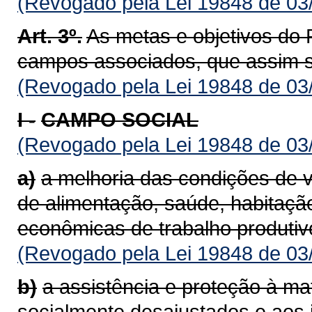
(Revogado pela Lei 19848 de 03
Art. 3º.
As metas e objetivos do
campos associados, que assim s
(Revogado pela Lei 19848 de 03
I -
CAMPO SOCIAL
(Revogado pela Lei 19848 de 03
a)
a melhoria das condições de 
de alimentação, saúde, habitaçã
econômicas de trabalho produ­tiv
(Revogado pela Lei 19848 de 03
b)
a assistência e proteção à mat
socialmente desajustados e aos i