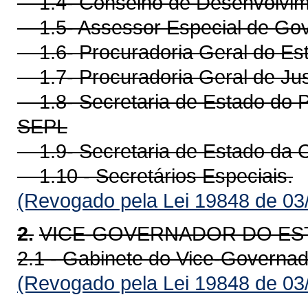
1.4- Conselho de Desenvolvim
1.5- Assessor Especial de Go
1.6- Procuradoria Geral do Es
1.7- Procuradoria Geral de Jus
1.8- Secretaria de Estado do P
SEPL
1.9- Secretaria de Estado da 
1.10 - Secretários Especiais.
(Revogado pela Lei 19848 de 03
2.
VICE-GOVERNADOR DO ES
2.1 - Gabinete do Vice-Governad
(Revogado pela Lei 19848 de 03