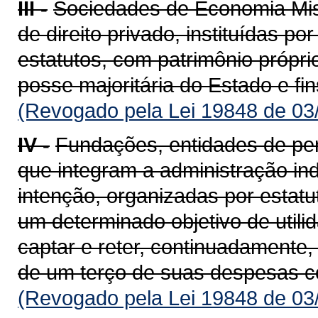
III -
Sociedades de Economia Mista
de direito privado, instituídas po
estatutos, com patrimônio própri
posse majoritária do Estado e fi
(Revogado pela Lei 19848 de 03
IV -
Fundações, entidades de pers
que integram a administração ind
intenção, organizadas por estatu
um determinado objetivo de util
captar e reter, continuadamente
de um terço de suas despesas c
(Revogado pela Lei 19848 de 03