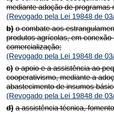
mediante adoção de programas mi
(Revogado pela Lei 19848 de 03
b)
o combate aos estrangulament
produtos agrícolas, em conexão 
comercialização;
(Revogado pela Lei 19848 de 03
c)
o apoio e a assistência ao pe
cooperativismo, mediante a adoç
abastecimento de insumos básic
(Revogado pela Lei 19848 de 03
d)
a assistência técnica, foment