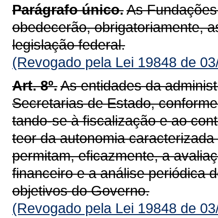
Parágrafo único.
As Fundações i
obedecerão, obrigatoriamente, a
legislação federal.
(Revogado pela Lei 19848 de 03
Art. 8º.
As entidades da administ
Secretarias de Estado, conforme c
tando-se à fiscalização e ao cont
teor da autonomia caracterizada 
permitam, eficazmente, a avali
financeiro e a análise periódica
objetivos do Governo.
(Revogado pela Lei 19848 de 03