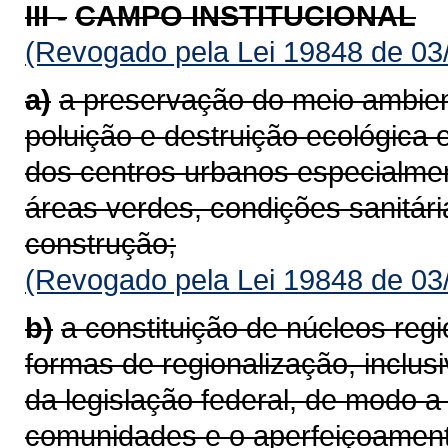
III -
CAMPO INSTITUCIONAL
(Revogado pela Lei 19848 de 03
a)
a preservação do meio ambie
poluição e destruição ecológica 
dos centros urbanos especialme
áreas verdes, condições sanitári
construção;
(Revogado pela Lei 19848 de 03
b)
a constituição de núcleos regio
formas de regionalização, inclus
da legislação federal, de modo 
comunidades e o aperfeiçoamen