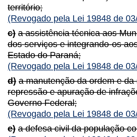
território;
(Revogado pela Lei 19848 de 03
c)
a assistência técnica aos Muni
dos serviços e integrando-os a
Estado do Paraná;
(Revogado pela Lei 19848 de 03
d)
a manutenção da ordem e da s
repressão e apuração de infraçõ
Governo Federal;
(Revogado pela Lei 19848 de 03
e)
a defesa civil da população c