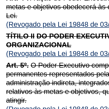
metas e objetivos obedecerá às d
Lei.
(Revogado pela Lei 19848 de 03
TÍTILO II
DO PODER EXECUTI
ORGANIZACIONAL
(Revogado pela Lei 19848 de 03
Art. 5º.
O Poder Executivo compr
permanentes representados pela 
administração indireta, integrad
relativos às metas e objetivos,
atingir.
(Revogado pela Lei 19848 de 03