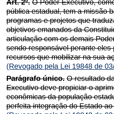
Art. 2º.
O Poder Executivo, como
pública estadual, tem a missão b
programas e projetos que tradu
objetivos emanados da Constituiç
articulação com os demais Poder
sendo responsável perante eles 
recur­sos que mobilizar na sua a
(Revogado pela Lei 19848 de 03
Parágrafo único.
O resultado d
Executivo deve propiciar o apri
econômicas da população estadu
perfeita integração do Estado ao