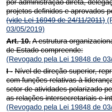
por administração direta, deleg
projetos definidos e apro­vados 
(vide Lei 16949 de 24/11/2011)
(
03/05/2019)
Art. 10.
A estrutura organizacio
de Estado compreende:
(Revogado pela Lei 19848 de 03
I -
Nível de direção superior, rep
com funções relativas à liderança
setor de atividades polarizado pe
as relações intersecre­tariais e 
(Revogado pela Lei 19848 de 03