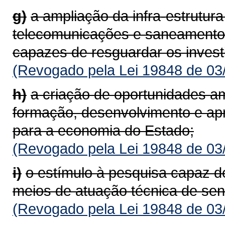
g)
a ampliação da infra-estrutura
telecomunicações e saneamento
capazes de resguardar os invest
(Revogado pela Lei 19848 de 03
h)
a criação de oportunidades am
formação, desenvolvimento e ap
para a economia do Estado;
(Revogado pela Lei 19848 de 03
i)
o estímulo à pesquisa capaz 
meios de atuação técnica de sen
(Revogado pela Lei 19848 de 03