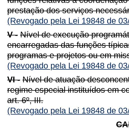
prestação dos serviços neces­sá
(Revogado pela Lei 19848 de 03
V -
Nível de execução programáti
encarregadas das funções típica
programas e projetos ou em mis
(Revogado pela Lei 19848 de 03
VI -
Nível de atuação desconcent
regime especial instituídos em 
art. 6º, III.
(Revogado pela Lei 19848 de 03
CA