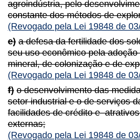
agroindústria, pelo desenvolvim
constante dos métodos de ex­plo
(Revogado pela Lei 19848 de 03
e)
a defesa da fertilidade dos so
seu uso econômico pela adoção d
mineral, de colonização e de exp
(Revogado pela Lei 19848 de 03
f)
o desenvolvimento das medidas
setor industrial e o de serviços
facilidades de crédito e atra­tivos
externas;
(Revogado pela Lei 19848 de 03