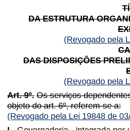
T
DA ESTRUTURA ORGANI
EX
(Revogado pela L
CA
DAS DISPOSIÇÕES PREL
(Revogado pela L
Art. 9º.
Os serviços dependentes
objeto do art. 6º, referem-se a:
(Revogado pela Lei 19848 de 03
I -
Governadoria - integrada por