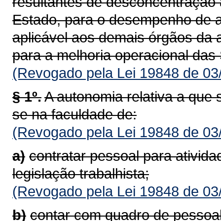
resultantes de desconcentração 
Estado, para o desempenho de at
aplicável aos demais órgãos da a
para a melhoria operacional das 
(Revogado pela Lei 19848 de 03
§ 1º.
A autonomia relativa a que s
se na faculdade de:
(Revogado pela Lei 19848 de 03
a)
contratar pessoal para ativida
legislação trabalhista;
(Revogado pela Lei 19848 de 03
b)
contar com quadro de pessoal