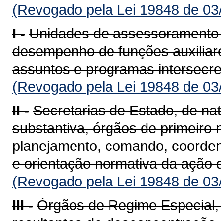
(Revogado pela Lei 19848 de 03
I -
Unidades de assessoramento e
desempenho de funções auxiliar
assuntos e programas intersecret
(Revogado pela Lei 19848 de 03
II -
Secretarias de Estado, de nat
substantiva, órgãos de primeiro n
planejamento, comando, coordena
e orientação normativa da ação 
(Revogado pela Lei 19848 de 03
III -
Órgãos de Regime Especial, c