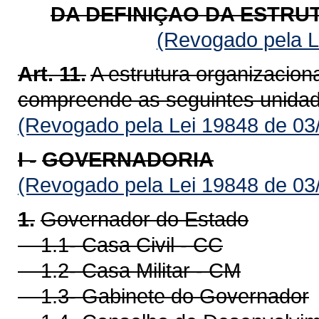
DA DEFINIÇAO DA ESTRU
(Revogado pela L
Art. 11.
A estrutura organizacion
compreende as seguintes unidad
(Revogado pela Lei 19848 de 03
I -
GOVERNADORIA
(Revogado pela Lei 19848 de 03
1.
Governador do Estado
1.1- Casa Civil - CC
1.2- Casa Militar - CM
1.3- Gabinete do Governador