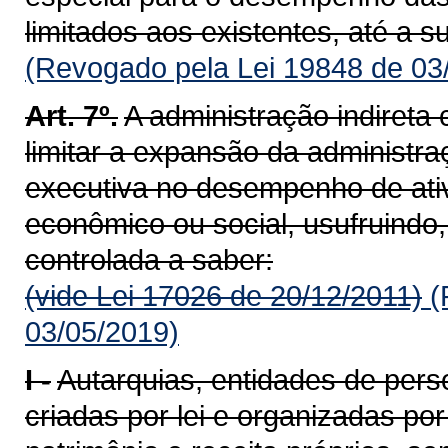
limitados aos existentes, até a 
(Revogado pela Lei 19848 de 03
Art. 7º.
A administração indireta 
limitar a expansão da administra
executiva no desempenho de ativ
econômico ou social, usufruindo,
controlada a saber:
(vide Lei 17026 de 20/12/2011)
(
03/05/2019)
I -
Autarquias, entidades de person
criadas por lei e organizadas po