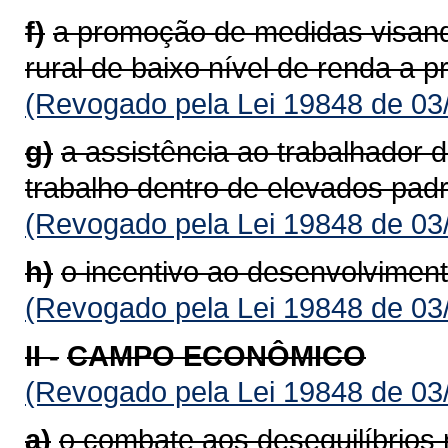
f)
a promoção de medidas visand
rural de baixo nível de renda a 
(Revogado pela Lei 19848 de 03
g)
a assistência ao trabalhador 
trabalho dentro de elevados padr
(Revogado pela Lei 19848 de 03
h)
o incentivo ao desenvolvimento
(Revogado pela Lei 19848 de 03
II -
CAMPO ECONÔMICO
(Revogado pela Lei 19848 de 03
a)
o combate aos desequilíbrios 