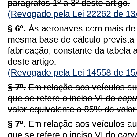
parágrafos 1º a 3º deste artigo.
(Revogado pela Lei 22262 de 13
§ 6°.
Às aeronaves com mais de v
mesma base de cálculo prevista
fabricação, constante da tabela a
deste artigo.
(Revogado pela Lei 14558 de 15
§ 7º.
Em relação aos veículos au
que se refere o inciso VI do
capu
valor equivalente a 85% do valor 
§ 7º.
Em relação aos veículos au
que se refere o inciso VI do
cap