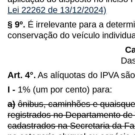
Lei 22262 de 13/12/2024)
§ 9º.
É irrelevante para a determ
conservação do veículo individu
Ca
Das
Art. 4°.
As alíquotas do IPVA são
I -
1% (um por cento) para:
a)
ônibus, caminhões e quaisque
registrados no Departamento de 
cadastrados na Secretaria da F