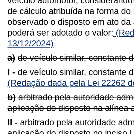
veículo automotor, considerando
de cálculo atribuída na forma do 
observado o disposto em ato da 
poderá ser adotado o valor:
(Red
13/12/2024)
a)
de veículo similar, constante 
I -
de veículo similar, constante 
(Redação dada pela Lei 22262 d
b)
arbitrado pela autoridade admi
aplicação do disposto na alínea a
II -
arbitrado pela autoridade admi
aplicação do disposto no inciso I