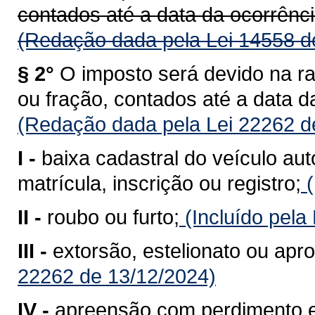
contados até a data da ocorrênci
(Redação dada pela Lei 14558 d
§ 2°
O imposto será devido na r
ou fração, contados até a data d
(Redação dada pela Lei 22262 d
I -
baixa cadastral do veículo au
matrícula, inscrição ou registro;
(
II -
roubo ou furto;
(Incluído pela
III -
extorsão, estelionato ou apro
22262 de 13/12/2024)
IV -
apreensão com perdimento e