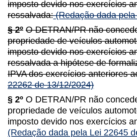
imposto devido nos exercícios an
ressalvada:
(Redação dada pela 
§ 2º
O DETRAN/PR não concederá
propriedade de veículos automoto
imposto devido nos exercícios an
ressalvada a hipótese de formal
IPVA dos exercícios anteriores a
22262 de 13/12/2024)
§ 2º
O DETRAN/PR não concederá
propriedade de veículos automoto
imposto devido nos exercícios an
(Redação dada pela Lei 22645 d