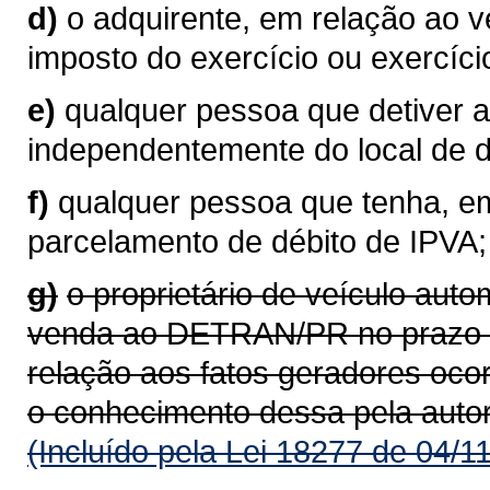
d)
o adquirente, em relação ao 
imposto do exercício ou exercíci
e)
qualquer pessoa que detiver a
independentemente do local de do
f)
qualquer pessoa que tenha, em
parcelamento de débito de IPVA;
g)
o proprietário de veículo aut
venda ao DETRAN/PR no prazo de
relação aos fatos geradores oco
o conhecimento dessa pela auto
(Incluído pela Lei 18277 de 04/1