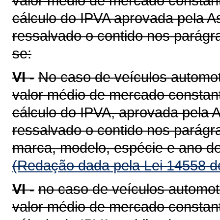
valor médio de mercado constant
cálculo do IPVA aprovada pela A
ressalvado o contido nos parágra
se:
VI -
No caso de veículos automot
valor médio de mercado constant
cálculo do IPVA, aprovada pela A
ressalvado o contido nos parágra
marca, modelo, espécie e ano de
(Redação dada pela Lei 14558 d
VI -
no caso de veículos automot
valor médio de mercado constant