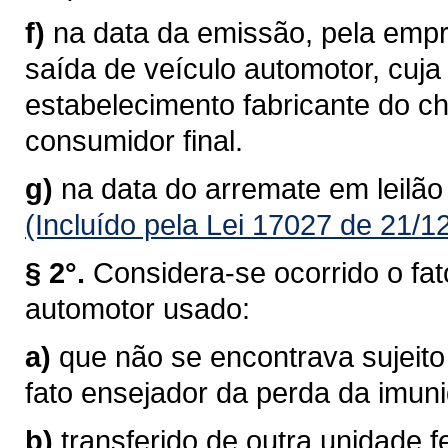
f)
na data da emissão, pela empre
saída de veículo automotor, cuj
estabelecimento fabricante do c
consumidor final.
g)
na data do arremate em leilão
(Incluído pela Lei 17027 de 21/1
§ 2°.
Considera-se ocorrido o fat
automotor usado:
a)
que não se encontrava sujeito
fato ensejador da perda da imun
b)
transferido de outra unidade f