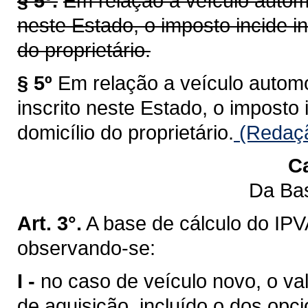
§ 5º.
Em relação a veículo automo
neste Estado, o imposto incide i
do proprietário.
§ 5º
Em relação a veículo automot
inscrito neste Estado, o imposto
domicílio do proprietário.
(Redaçã
Ca
Da Bas
Art. 3°.
A base de cálculo do IPV
observando-se:
I -
no caso de veículo novo, o val
de aquisição, incluído o dos opci