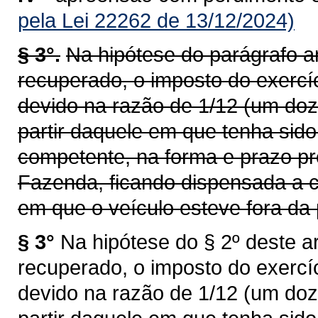
pela Lei 22262 de 13/12/2024)
§ 3°.
Na hipótese do parágrafo an
recuperado, o imposto do exercí
devido na razão de 1/12 (um doz
partir daquele em que tenha sid
competente, na forma e prazo pr
Fazenda, ficando dispensada a c
em que o veículo esteve fora da 
§ 3°
Na hipótese do § 2º deste ar
recuperado, o imposto do exercí
devido na razão de 1/12 (um doz