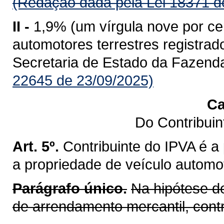
(Redação dada pela Lei 18371 d
II -
1,9% (um vírgula nove por ce
automotores terrestres registr
Secretaria de Estado da Fazend
22645 de 23/09/2025)
Ca
Do Contribui
Art. 5º.
Contribuinte do IPVA é a
a propriedade de veículo automot
Parágrafo único.
Na hipótese d
de arrendamento mercantil, cont