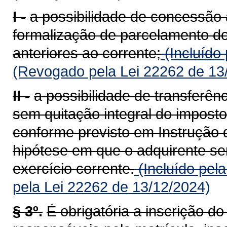
I -
a possibilidade de concessão 
formalização de parcelamento do
anteriores ao corrente;
(Incluído
(Revogado pela Lei 22262 de 13
II -
a possibilidade de transferên
sem quitação integral do imposto
conforme previsto em Instrução 
hipótese em que o adquirente ser
exercício corrente.
(Incluído pel
pela Lei 22262 de 13/12/2024)
§ 3º.
É obrigatória a inscrição d