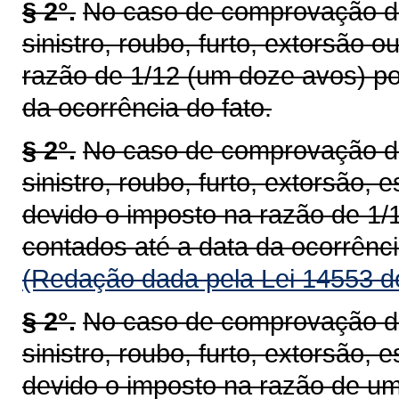
§ 2°.
No caso de comprovação de 
sinistro, roubo, furto, extorsão 
razão de 1/12 (um doze avos) po
da ocorrência do fato.
§ 2°.
No caso de comprovação de 
sinistro, roubo, furto, extorsão, 
devido o imposto na razão de 1/
contados até a data da ocorrênci
(Redação dada pela Lei 14553 d
§ 2°.
No caso de comprovação de 
sinistro, roubo, furto, extorsão, 
devido o imposto na razão de um