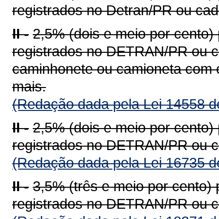
registrados no Detran/PR ou ca
II -
2,5% (dois e meio por cento)
registrados no DETRAN/PR ou c
caminhonete ou camioneta com c
mais.
(Redação dada pela Lei 14558 d
II -
2,5% (dois e meio por cento)
registrados no DETRAN/PR ou c
(Redação dada pela Lei 16735 d
II -
3,5% (três e meio por cento)
registrados no DETRAN/PR ou c