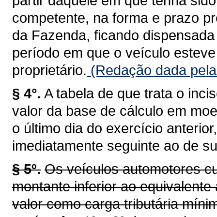
partir daquele em que tenha sid
competente, na forma e prazo pr
da Fazenda, ficando dispensada 
período em que o veículo esteve 
proprietário.
(Redação dada pela 
§ 4°.
A tabela de que trata o inci
valor da base de cálculo em moe
o último dia do exercício anterio
imediatamente seguinte ao de su
§ 5º.
Os veículos automotores cu
montante inferior ao equivalente 
valor como carga tributária míni