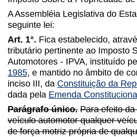
A Assembléia Legislativa do Est
seguinte lei:
Art. 1°.
Fica estabelecido, atravé
tributário pertinente ao Imposto
Automotores - IPVA, instituído p
1985
, e mantido no âmbito de co
inciso III, da
Constituição da Repú
dada pela
Emenda Constitucional
Parágrafo único.
Para efeito da
veículo automotor qualquer veícu
de força motriz própria de qualq