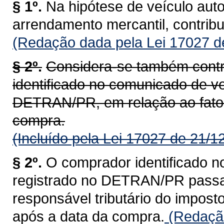
§ 1º.
Na hipótese de veículo aut
arrendamento mercantil, contrib
(Redação dada pela Lei 17027 d
§ 2º.
Considera-se também contr
identificado no comunicado de ve
DETRAN/PR, em relação ao fato 
compra.
(Incluído pela Lei 17027 de 21/1
§ 2º.
O comprador identificado n
registrado no DETRAN/PR passa a
responsável tributário do impost
após a data da compra.
(Redação