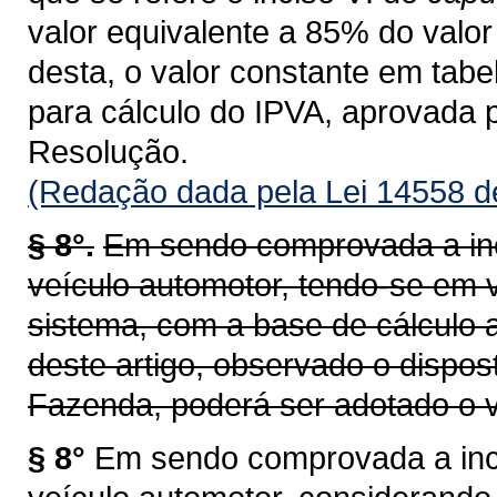
valor equivalente a 85% do valor 
desta, o valor constante em tab
para cálculo do IPVA, aprovada 
Resolução.
(Redação dada pela Lei 14558 d
§ 8°.
Em sendo comprovada a inc
veículo automotor, tendo-se em v
sistema, com a base de cálculo a
deste artigo, observado o dispos
Fazenda, poderá ser adotado o v
§ 8°
Em sendo comprovada a inco