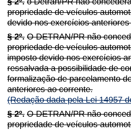
§ 2º.
o Detran/PR não concederá 
propriedade de veículos automot
devido nos exercícios anteriores 
§ 2º.
O DETRAN/PR não concederá
propriedade de veículos automoto
imposto devido nos exercícios an
ressalvada a possibilidade de c
formalização de parcelamento do
anteriores ao corrente.
(Redação dada pela Lei 14957 d
§ 2º.
O DETRAN/PR não concederá
propriedade de veículos automoto