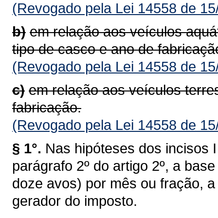
(Revogado pela Lei 14558 de 15
b)
em relação aos veículos aquá
tipo de casco e ano de fabricaçã
(Revogado pela Lei 14558 de 15
c)
em relação aos veículos terre
fabricação.
(Revogado pela Lei 14558 de 15
§ 1°.
Nas hipóteses dos incisos I 
parágrafo 2º do artigo 2º, a bas
doze avos) por mês ou fração, a 
gerador do imposto.