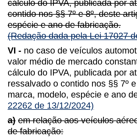
cálculo do IPVA, publicada por a
contido nos §§ 7º e 8º, deste ar
espécie e ano de fabricação.
(Redação dada pela Lei 17027 d
VI -
no caso de veículos automot
valor médio de mercado constant
cálculo do IPVA, publicada por a
ressalvado o contido nos §§ 7º 
marca, modelo, espécie e ano de
22262 de 13/12/2024)
a)
em relação aos veículos aér
de fabricação: