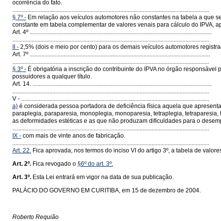
ocorrência do fato.
.....................................................................................................................................
§ 7º -
Em relação aos veículos automotores não constantes na tabela a que se 
constante em tabela complementar de valores venais para cálculo do IPVA, 
Art. 4º ...........................................................................................................................
.....................................................................................................................................
II -
2,5% (dois e meio por cento) para os demais veículos automotores regis
Art. 7º ..........................................................................................................................
.....................................................................................................................................
§ 3º -
É obrigatória a inscrição do contribuinte do IPVA no órgão responsável p
possuidores a qualquer título.
Art. 14. .........................................................................................................................
.....................................................................................................................................
V - ...............................................................................................................................
a)
é considerada pessoa portadora de deficiência física aquela que apresent
paraplegia, paraparesia, monoplegia, monoparesia, tetraplegia, tetraparesia
as deformidades estéticas e as que não produzam dificuldades para o dese
.....................................................................................................................................
IX -
com mais de vinte anos de fabricação.
.....................................................................................................................................
Art. 22.
Fica aprovada, nos termos do inciso VI do artigo 3º, a tabela de valore
Art. 2º.
Fica revogado o
§6º do art. 3º.
Art. 3º.
Esta Lei entrará em vigor na data de sua publicação.
PALÁCIO DO GOVERNO EM CURITIBA, em 15 de dezembro de 2004.
Roberto Requião