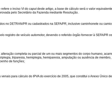
refere o inciso VI do
caput
deste artigo, a base de cálculo será o valor equivalente
aprovada pelo Secretário da Fazenda mediante Resolução.
trados no DETRAN/PR ou cadastrados na SEFA/PR, inclusive caminhonete ou camio
elo registro de veículo automotor, devendo o referido órgão fornecer à SEFA/PR os 
a alteração completa ou parcial de um ou mais segmentos do corpo humano, acarr
, triplegia, triparesia, hemiplegia, hemiparesia, amputação ou ausência de membro
mpenho de funções;
s venais para cálculo do IPVA do exercício de 2005, que constitui o Anexo Único des