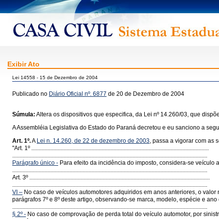
Exibir Ato
Lei 14558 - 15 de Dezembro de 2004
Publicado no
Diário Oficial nº. 6877
de 20 de Dezembro de 2004
Súmula:
Altera os dispositivos que especifica, da Lei nº 14.260/03, que disp
A Assembléia Legislativa do Estado do Paraná decretou e eu sanciono a segui
Art. 1º.
A
Lei n. 14.260, de 22 de dezembro de 2003
, passa a vigorar com as s
"Art. 1º .........................................................................................................................
.....................................................................................................................................
Parágrafo único -
Para efeito da incidência do imposto, considera-se veículo 
.....................................................................................................................................
Art. 3º ...........................................................................................................................
.....................................................................................................................................
VI –
No caso de veículos automotores adquiridos em anos anteriores, o valor 
parágrafos 7º e 8º deste artigo, observando-se marca, modelo, espécie e ano 
.....................................................................................................................................
§ 2º -
No caso de comprovação de perda total do veículo automotor, por sinistr