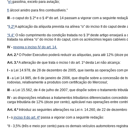
“
e)
gasolina, exceto para aviação;
f)
álcool anidro para fins combustíveis.”
III -
o caput do § 2º e o § 4º do art. 14 passam a vigorar com a seguinte redaçã
“
§ 2º
A aplicação da alíquota prevista na alínea “o” do inciso II do caput deste
“
§ 4°
O não cumprimento da condição tratada no § 3º deste artigo ensejará a c
tratada na alínea “o” do inciso II do caput, com os acréscimos legais cabíveis
IV -
revoga o inciso IV do art. 14
.
Art. 2.º
O Poder Executivo poderá reduzir as alíquotas, para até 12% (doze po
Art. 3.º
A alteração de que trata o inciso I do art. 1º desta Lei não alcança:
I -
a Lei 14.978, de 28 de dezembro de 2005, que isenta as operações com pro
II -
a Lei 14.985, de 6 de janeiro de 2006, que dispõe sobre a concessão de t
rodovias, relativamente a produtos com certificação do Mercosul;
III -
a Lei 15.562, de 4 de julho de 2007, que dispõe sobre o tratamento tribu
IV -
as disposições relativas a tratamentos tributários diferenciados concedi
carga tributária de 12% (doze por cento), aplicável nas operações entre cont
Art. 4.º
Introduz as seguintes alterações na Lei n. 14.260, de 22 de dezembro
I -
o
inciso II do art. 4º
passa a vigorar com a seguinte redação:
“II - 3,5% (três e meio por cento) para os demais veículos automotores reg