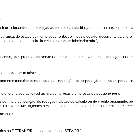
o:
 artigo independerá da sujeição ao regime da substituição tributária nas seguintes s
obrança, do estabelecimento adquirente, do imposto devido, decorrente da diferenç
 desde a data de entrada do veículo no seu estabelecimento.”;
r cento), dos produtos ou serviços que eventualmente venham a ser majorados em d
dutos da “cesta básica”;
ratamento tributário diferenciado nas operações de importação realizadas por aer
tário diferenciado aplicável às microempresas e empresas de pequeno porte;
dos por meio de isenção, de redução na base de cálculo ou de crédito presumido, 
ribuintes do ICMS, vigentes nesta data, ainda que implementadas por meio de decr
 de 2003:
istrados no DETRAN/PR ou cadastrados na SEFA/PR.”;