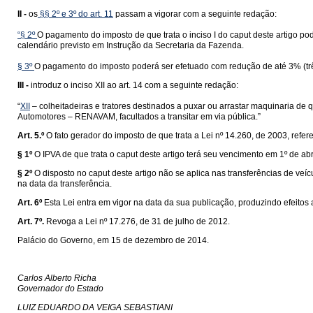
II -
os
§§ 2º e 3º do art. 11
passam a vigorar com a seguinte redação:
“§ 2º
O pagamento do imposto de que trata o inciso I do caput deste artigo po
calendário previsto em Instrução da Secretaria da Fazenda.
§ 3º
O pagamento do imposto poderá ser efetuado com redução de até 3% (trê
III -
introduz o inciso XII ao art. 14 com a seguinte redação:
“
XII
– colheitadeiras e tratores destinados a puxar ou arrastar maquinaria de
Automotores – RENAVAM, facultados a transitar em via pública.”
Art. 5.º
O fato gerador do imposto de que trata a Lei nº 14.260, de 2003, refe
§ 1º
O IPVA de que trata o caput deste artigo terá seu vencimento em 1º de abr
§ 2º
O disposto no caput deste artigo não se aplica nas transferências de veí
na data da transferência.
Art. 6º
Esta Lei entra em vigor na data da sua publicação, produzindo efeitos a 
Art. 7º.
Revoga a Lei nº 17.276, de 31 de julho de 2012.
Palácio do Governo, em 15 de dezembro de 2014.
Carlos Alberto Richa
Governador do Estado
LUIZ EDUARDO DA VEIGA SEBASTIANI