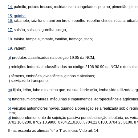
14.
palmito, peixes frescos, resfriados ou congelados, pepino, pimentão, pime
15.
quiabo;
16.
rabanete, raiz-forte, rami em broto, repolho, repolho-chinês, rúcula,ruibarb
17.
salsão, salsa, segurelha, sorgo;
18.
taioba, tampala, tomate, tomilho, tremoço, trigo;
19.
vagem;
h)
produtos classificados na posição 19.05 da NCM;
i)
refeições industriais classificadas no código 2106.90.90 da NCM e demais 
j)
sêmens, embriões, ovos férteis, girinos e alevinos;
l)
serviços de transporte;
m)
tijolo, telha, tubo e manilha que, na sua fabricação, tenha sido utilizado arg
n)
tratores, microtratores, máquinas e implementos, agropecuários e agrícola
o)
veículos automotores novos, quando a operação seja realizada sob o regime 
item;
p)
independentemente de sujeição passiva por substituição tributária, os ve
8702.10.0200, 8702.10.9900, 8704.21.0100, 8704.22.0100, 8704.23.0100, 87
II -
acrescenta as alíneas “e” e “f” ao inciso V do art. 14: