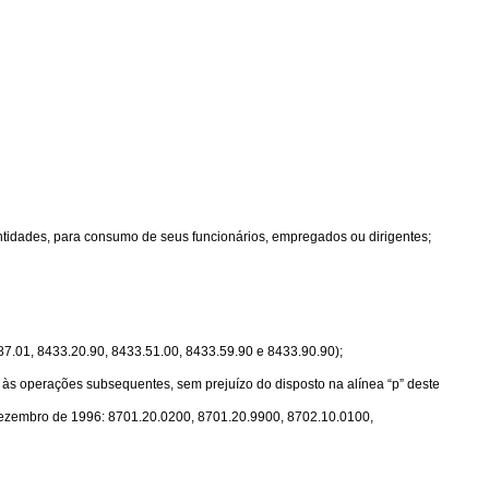
ntidades, para consumo de seus funcionários, empregados ou dirigentes;
 87.01, 8433.20.90, 8433.51.00, 8433.59.90 e 8433.90.90);
o às operações subsequentes, sem prejuízo do disposto na alínea “p” deste
e dezembro de 1996: 8701.20.0200, 8701.20.9900, 8702.10.0100,