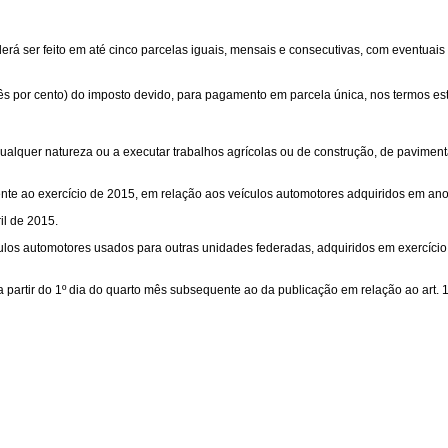
derá ser feito em até cinco parcelas iguais, mensais e consecutivas, com eventua
s por cento) do imposto devido, para pagamento em parcela única, nos termos est
 qualquer natureza ou a executar trabalhos agrícolas ou de construção, de pavimen
rente ao exercício de 2015, em relação aos veículos automotores adquiridos em anos
il de 2015.
culos automotores usados para outras unidades federadas, adquiridos em exercício
partir do 1º dia do quarto mês subsequente ao da publicação em relação ao art. 1º, a