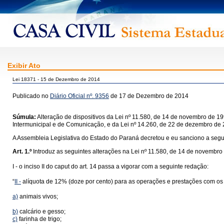
Exibir Ato
Lei 18371 - 15 de Dezembro de 2014
Publicado no
Diário Oficial nº. 9356
de 17 de Dezembro de 2014
Súmula:
Alteração de dispositivos da Lei nº 11.580, de 14 de novembro de 1
Intermunicipal e de Comunicação, e da Lei nº 14.260, de 22 de dezembro de 2
A Assembleia Legislativa do Estado do Paraná decretou e eu sanciono a segui
Art. 1.º
Introduz as seguintes alterações na Lei nº 11.580, de 14 de novembro
I - o inciso II do caput do art. 14 passa a vigorar com a seguinte redação:
“
II -
alíquota de 12% (doze por cento) para as operações e prestações com os 
a)
animais vivos;
b)
calcário e gesso;
c)
farinha de trigo;