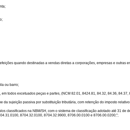
nta;
o;
refeições quando destinadas a vendas diretas a corporações, empresas e outras e
ila ou barro;
s, em todos excetuados peças e partes, (NCM 82.01, 8424.81, 84.32, 84.36, 84.37,
da sujeição passiva por substituição tributária, com retenção do imposto relativ
ículos classificados na NBM/SH, com o sistema de classificação adotado até 31 d
04.31.0100, 8704.32.0100, 8704.32.9900, 8706.00.0100 e 8706.00.0200;”;