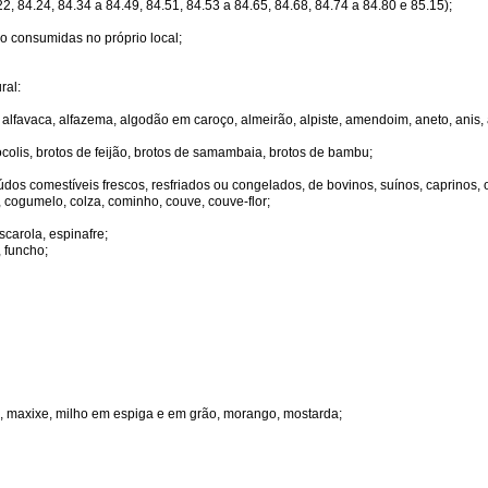
, 84.24, 84.34 a 84.49, 84.51, 84.53 a 84.65, 84.68, 84.74 a 84.80 e 85.15);
o consumidas no próprio local;
ral:
, alfavaca, alfazema, algodão em caroço, almeirão, alpiste, amendoim, aneto, anis, 
ócolis, brotos de feijão, brotos de samambaia, brotos de bambu;
dos comestíveis frescos, resfriados ou congelados, de bovinos, suínos, caprinos, 
, cogumelo, colza, cominho, couve, couve-flor;
scarola, espinafre;
 funcho;
 maxixe, milho em espiga e em grão, morango, mostarda;