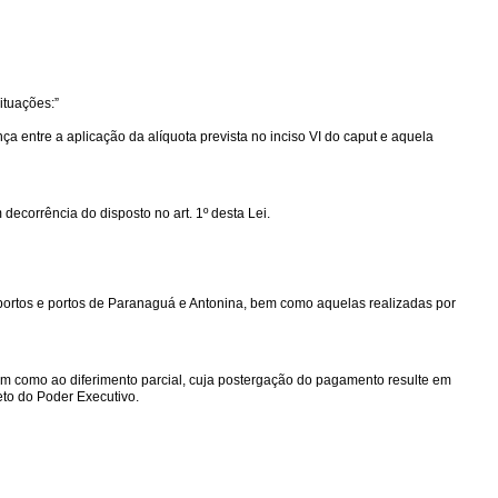
ituações:”
a entre a aplicação da alíquota prevista no inciso VI do caput e aquela
ecorrência do disposto no art. 1º desta Lei.
oportos e portos de Paranaguá e Antonina, bem como aquelas realizadas por
bem como ao diferimento parcial, cuja postergação do pagamento resulte em
eto do Poder Executivo.