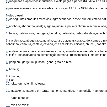
d)
máquinas e aparelhos industriais, exceto peças e partes (NCM 84.17 a 84.22
e)
massas alimentícias classificadas na posição 19.02 da NCM, desde que nã
f)
óleo diesel;
g)
os seguintes produtos avícolas e agropecuários, desde que em estado natu
1.
abóbora, abobrinha, acelga, agrião, aipim, aipo, alcachofra, alecrim, alface
2.
batata, batata-doce, beringela, bertalha, beterraba, beterraba de açúcar, br
3.
cacateira, cambuquira, camomila, cana-de-açúcar, cará, cardo, carnes e miú
cebolinha, cenoura, centeio, cevada, chá em folhas, chicória, chuchu, coentro
4.
endivia, erva-cidreira, erva-de-santa maria, erva-doce, erva-mate, ervilha, e
5.
feijão, folhas usadas na alimentação humana, frutas frescas, fumo em folha,
6.
gengibre, gergelim, girassol, gobo, grão-de-bico;
7.
hortelã;
8.
inhame;
9.
jiló;
10.
leite, lenha, lentilha, losna;
11.
macaxeira, madeira em toras, mamona, mandioca, manjericão, manjerona,
12.
nabo e nabiça;
13.
ovos de aves;