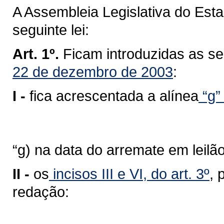
A Assembleia Legislativa do Est
seguinte lei:
Art. 1º.
Ficam introduzidas as s
22 de dezembro de 2003
:
I -
fica acrescentada a alínea
“g” 
“g) na data do arremate em leilã
II -
os
incisos III e VI, do art. 3º
, 
redação: