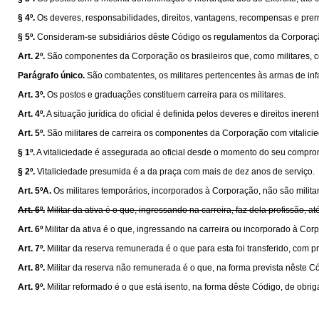
§ 4º.
Os deveres, responsabilidades, direitos, vantagens, recompensas e prer
§ 5º.
Consideram-se subsidiários dêste Código os regulamentos da Corporaçã
Art. 2º.
São componentes da Corporação os brasileiros que, como militares, c
Parágrafo único.
São combatentes, os militares pertencentes às armas de inf
Art. 3º.
Os postos e graduações constituem carreira para os militares.
Art. 4º.
A situação jurídica do oficial é definida pelos deveres e direitos iner
Art. 5º.
São militares de carreira os componentes da Corporação com vitalic
§ 1º.
A vitaliciedade é assegurada ao oficial desde o momento do seu comprom
§ 2º.
Vitaliciedade presumida é a da praça com mais de dez anos de serviço.
Art. 5ºA.
Os militares temporários, incorporados à Corporação, não são militar
Art. 6º.
Militar da ativa é o que, ingressando na carreira, faz dela profissão, a
Art. 6º
Militar da ativa é o que, ingressando na carreira ou incorporado à Corp
Art. 7º.
Militar da reserva remunerada é o que para esta foi transferido, com
Art. 8º.
Militar da reserva não remunerada é o que, na forma prevista nêste Cód
Art. 9º.
Militar reformado é o que está isento, na forma dêste Código, de obrig