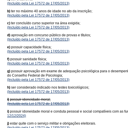
(Incluído pela Lei 17572 de 17/05/2013)
b)
ter no máximo 40 anos de idade no ato da inscrição;
(Incluído pela Lei 17572 de 17/05/2013)
c)
ter concluído curso superior na área exigida;
(Incluído pela Lei 17572 de 17/05/2013)
d)
aprovação em concurso público de provas e títulos;
(Incluído pela Lei 17572 de 17/05/2013)
e)
possuir capacidade física;
(Incluído pela Lei 17572 de 17/05/2013)
f)
possuir sanidade física;
(Incluído pela Lei 17572 de 17/05/2013)
g)
possuir aprovação em exame de adequação psicológica para o desempenho da
do Conselho Federal de Psicologia;
(Incluído pela Lei 17572 de 17/05/2013)
h)
ser considerado indicado nos testes toxicológicos;
(Incluído pela Lei 17572 de 17/05/2013)
i)
possuir idoneidade moral;
(Incluído pela Lei 17572 de 17/05/2013)
i)
possuir idoneidade moral e conduta pessoal e social compatíveis com as funç
12/12/2024)
j)
estar quite com o serviço militar e obrigações eleitorais.
(Incluído pela Lei 17572 de 17/05/2013)