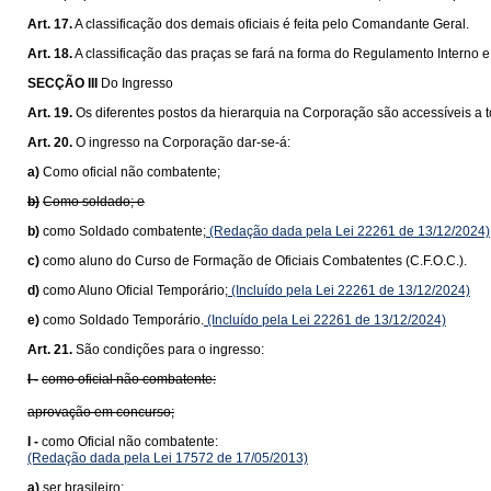
Art. 17.
A classificação dos demais oficiais é feita pelo Comandante Geral.
Art. 18.
A classificação das praças se fará na forma do Regulamento Interno e 
SECÇÃO III
Do Ingresso
Art. 19.
Os diferentes postos da hierarquia na Corporação são accessíveis a
Art. 20.
O ingresso na Corporação dar-se-á:
a)
Como oficial não combatente;
b)
Como soldado; e
b)
como Soldado combatente;
(Redação dada pela Lei 22261 de 13/12/2024)
c)
como aluno do Curso de Formação de Oficiais Combatentes (C.F.O.C.).
d)
como Aluno Oficial Temporário;
(Incluído pela Lei 22261 de 13/12/2024)
e)
como Soldado Temporário.
(Incluído pela Lei 22261 de 13/12/2024)
Art. 21.
São condições para o ingresso:
I -
como oficial não combatente:
aprovação em concurso;
I -
como Oficial não combatente:
(Redação dada pela Lei 17572 de 17/05/2013)
a)
ser brasileiro;