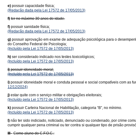
e)
possuir capacidade física;
(Redação dada pela Lei 17572 de 17/05/2013)
f)
ter no máximo 30 anos de idade.
f)
possuir sanidade física;
(Redação dada pela Lei 17572 de 17/05/2013)
g)
possuir aprovação em exame de adequação psicológica para o desempenho da
do Conselho Federal de Psicologia;
(Incluído pela Lei 17572 de 17/05/2013)
h)
ser considerado indicado nos testes toxicológicos;
(Incluído pela Lei 17572 de 17/05/2013)
i)
possuir idoneidade moral;
(Incluído pela Lei 17572 de 17/05/2013)
i)
possuir idoneidade moral e conduta pessoal e social compatíveis com as funç
12/12/2024)
j)
estar quite com o serviço militar e obrigações eleitorais;
(Incluído pela Lei 17572 de 17/05/2013)
k)
possuir Carteira Nacional de Habilitação, categoria “B”, no mínimo.
(Incluído pela Lei 17572 de 17/05/2013)
l)
não ter sido indiciado, noticiado, denunciado ou condenado, por crime comu
cumprir qualquer pena criminal ou ter contra si qualquer tipo de prisão provis
III -
Como aluno do C.F.O.C.: