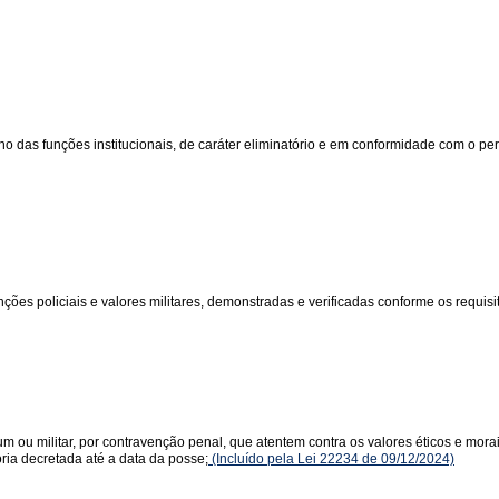
s funções institucionais, de caráter eliminatório e em conformidade com o perfi
ões policiais e valores militares, demonstradas e verificadas conforme os requisito
m ou militar, por contravenção penal, que atentem contra os valores éticos e mor
ória decretada até a data da posse;
(Incluído pela Lei 22234 de 09/12/2024)