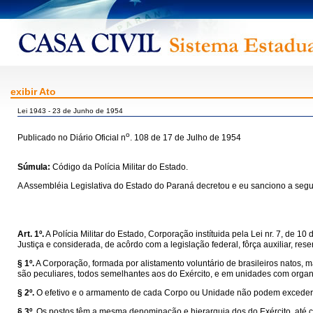
exibir Ato
Lei 1943 - 23 de Junho de 1954
o
Publicado no Diário Oficial n
. 108 de 17 de Julho de 1954
Súmula:
Código da Polícia Militar do Estado.
A Assembléia Legislativa do Estado do Paraná decretou e eu sanciono a segui
Art. 1º.
A Polícia Militar do Estado, Corporação instítuida pela Lei nr. 7, de 
Justiça e considerada, de acôrdo com a legislação federal, fôrça auxiliar, r
§ 1º.
A Corporação, formada por alistamento voluntário de brasileiros natos, m
são peculiares, todos semelhantes aos do Exército, e em unidades com orga
§ 2º.
O efetivo e o armamento de cada Corpo ou Unidade não podem exceder 
§ 3º.
Os postos têm a mesma denominação e hierarquia dos do Exército, até co