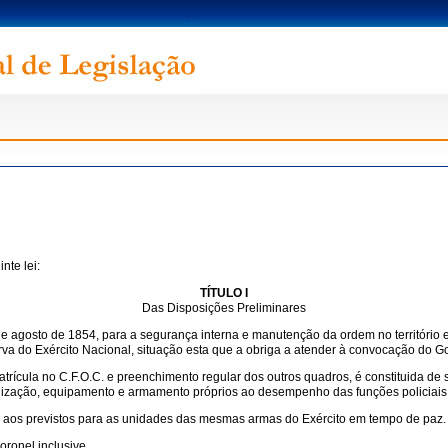
nte lei:
TÍTULO I
Das Disposições Preliminares
10 de agosto de 1854, para a segurança interna e manutenção da ordem no território
eserva do Exército Nacional, situação esta que a obriga a atender à convocação do
atrícula no C.F.O.C. e preenchimento regular dos outros quadros, é constituida de 
nização, equipamento e armamento próprios ao desempenho das funções policiais
aos previstos para as unidades das mesmas armas do Exército em tempo de paz.
ronel inclusive.