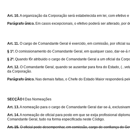
Art. 10.
A organização da Corporação será estabelecida em lei, com efetivo 
Parágrafo único.
Em casos excepcionais, o efetivo poderá ser alterado, por 
Art. 11.
O cargo de Comandante Geral é exercido, em comissão, por oficial su
§ 1º.
O comissionamento do Comandante Geral, em qualquer caso, dar-se-á n
§ 2º.
Quando fôr atribuido o cargo de Comandante Geral a um oficial da Corpo
Art. 12.
O Comandante Geral, quando se ausentar para fora do Estado, (...veta
da Corporação.
Parágrafo único.
Nas demais faltas, o Chefe do Estado Maior responderá pel
SECÇÃO I
Das Nomeações
Art. 13.
A nomeação para o cargo de Comandante Geral dar-se-á, exclusivame
Art. 14.
A nomeação de oficial para posto em que se exija profissional diplo
Comandante Geral, tudo na forma especificada neste Código.
Art. 15.
O oficial pode desempenhar, em comissão, cargo de confiança do Go