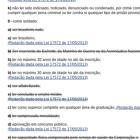
k)
não ter sido indiciado, noticiado, denunciado ou condenado, por crime com
cumprir qualquer pena criminal ou ter contra si qualquer tipo de prisão provis
II -
como soldado:
a)
ser brasileiro nato;
a)
ser brasileiro;
(Redação dada pela Lei 17572 de 17/05/2013)
b)
Ser reservista do Exército, da Marinha de Guerra ou da Aeronáutica Nacio
b)
ter no máximo 30 anos de idade no ato da inscrição;
(Redação dada pela Lei 17572 de 17/05/2013)
b)
ter no máximo 30 anos de idade no ato da inscrição;
(Redação dada pela Lei 17572 de 17/05/2013)
c)
ser alfabetizado;
c)
ter concluído o ensino médio;
(Redação dada pela Lei 17572 de 17/05/2013)
c)
ter curso superior completo em qualquer área de graduação;
(Redação dada
d)
ter comprovada moralidade;
d)
aprovação em concurso público;
(Redação dada pela Lei 17572 de 17/05/2013)
e)
ter capacidade física comprovada pelo serviço de saúde da Corporação; e