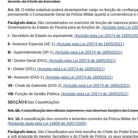
decreto, do Chefe do Executivo.
Art. 15.
O militar estadual poderá desempenhar cargo ou função de confianç
previamente o Comandante-Geral da Polícia Militar quanto à conveniência e 
Parágrafo único.
São considerados no exercício de função de natureza policia
Governadoria do Estado do Paraná para as funções de:
(Incluído pela Lei 20
I -
Secretário de Estado ou equivalente;
(Incluído pela Lei 20574 de 18/05/20
II -
Assessor Especial (AE-1);
(Incluído pela Lei 20574 de 18/05/2021)
III -
Superintendente (SP-1);
(Incluído pela Lei 20574 de 18/05/2021)
IV -
Diretor-Geral (DG1);
(Incluído pela Lei 20574 de 18/05/2021)
V -
Diretor (DD1);
(Incluído pela Lei 20574 de 18/05/2021)
VI -
Assessor (DAS-1);
(Incluído pela Lei 20574 de 18/05/2021)
VII -
Chefe de Gabinete (DAS-2);
(Incluído pela Lei 20574 de 18/05/2021)
VIII-
Função de Gestão Pública.
(Incluído pela Lei 20574 de 18/05/2021)
SECÇÃO II
Das Classificações
Art. 16.
A classificação dos oficiais superiores, nas diversas funções da Cor
Art. 16.
A classificação dos coronéis e tenentes-coronéis da Polícia Militar
(Redação dada pela Lei 14806 de 20/07/2005)
Parágrafo único.
São Classificados por livre escolha do Chefe do Poder Execu
e sob proposta do mesmo Secretário e do Chefe de Polícia, os seus respectiv