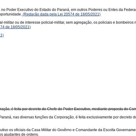
a no Poder Executivo do Estado do Paraná, em outros Poderes ou Entes da Feder
oportunidade.
(Redação dada pela Lei 20574 de 18/05/2021)
l-militar ou de interesse policial-militar, sem agregação, os policiais e bombeir
574 de 18/05/2021)
21)
poração, é feita por decreto do Chefe do Poder Executivo, mediante proposta do C
 do Paraná, nas diversas funções da Corporação, é feita exclusivamente por decret
tivo os oficiais da Casa Militar do Govêrno e Comandante da Escolta Governamental
os ajudantes de ordens.