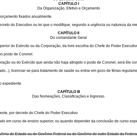
CAPÍTULO I
Da Organização, Efetivo e Orçamento
e orçamento fixados anualmente.
decreto do Executivo ou lei que o modifique, segundo a urgência ou natureza da m
CAPÍTULO II
Do comandante Geral
perior do Exército ou da Corporação, da livre escolha do Chefe do Poder Executiv
o posto de Coronel.
ração ou do Exército que ainda não haja atingido o posto de Coronel, será êle c
do...), licenciar-se para tratamento de saúde ou entrar em gozo de férias regulam
o expediente.
CAPÍTULO III
Das Nomeações, Classificações e Ingresso.
nte, por decreto do Chefe do Poder Executivo.
mado em curso de ensino superior, ou quando depender da conclusão de curso espe
vêrno do Estado ou do Govêrno Federal ou do Govêrno de outro Estado da Federaç