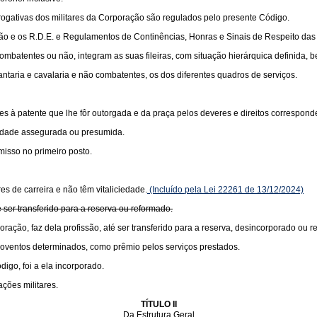
rogativas dos militares da Corporação são regulados pelo presente Código.
o e os R.D.E. e Regulamentos de Continências, Honras e Sinais de Respeito das
ombatentes ou não, integram as suas fileiras, com situação hierárquica definida,
antaria e cavalaria e não combatentes, os dos diferentes quadros de serviços.
entes à patente que lhe fôr outorgada e da praça pelos deveres e direitos correspond
iedade assegurada ou presumida.
isso no primeiro posto.
es de carreira e não têm vitaliciedade.
(Incluído pela Lei 22261 de 13/12/2024)
té ser transferido para a reserva ou reformado.
oração, faz dela profissão, até ser transferido para a reserva, desincorporado ou 
 proventos determinados, como prêmio pelos serviços prestados.
igo, foi a ela incorporado.
ações militares.
TÍTULO II
Da Estrutura Geral