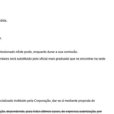
edida.
o.
omissionado nêste posto, enquanto durar a sua comissão.
entares será substituido pelo oficial mais graduado que se encontrar na sede
cializado instituido pela Corporação, dar-se-á mediante proposta do
ão, dependendo, para êstes últimos casos, de expressa autorização, por