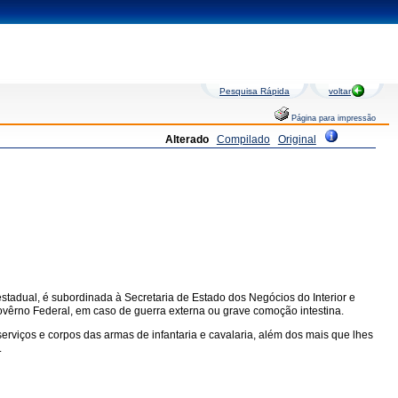
Pesquisa Rápida
voltar
Página para impressão
Alterado
Compilado
Original
 estadual, é subordinada à Secretaria de Estado dos Negócios do Interior e
 Govêrno Federal, em caso de guerra externa ou grave comoção intestina.
serviços e corpos das armas de infantaria e cavalaria, além dos mais que lhes
.