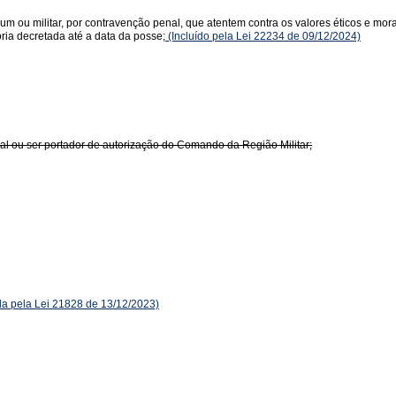
um ou militar, por contravenção penal, que atentem contra os valores éticos e mo
ória decretada até a data da posse;
(Incluído pela Lei 22234 de 09/12/2024)
nal ou ser portador de autorização do Comando da Região Militar;
 pela Lei 21828 de 13/12/2023)