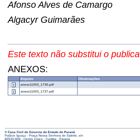
Afonso Alves de Camargo
Algacyr Guimarães
Este texto não substitui o public
ANEXOS:
Arquivo
Observações
anexo11003_1736.pdf
anexo11003_1737.pdf
© Casa Civil do Governo do Estado do Paraná
Palácio Iguaçu - Praça Nossa Senhora de Salette, s/n
80530-909 - Centro Cívico - Curitiba - Paraná