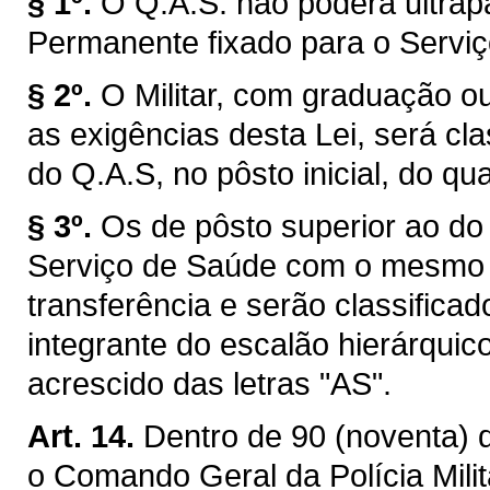
§ 1º.
O Q.A.S. não poderá ultrap
Permanente fixado para o Servi
§ 2º.
O Militar, com graduação ou
as exigências desta Lei, será cl
do Q.A.S, no pôsto inicial, do qua
§ 3º.
Os de pôsto superior ao do 
Serviço de Saúde com o mesmo 
transferência e serão classifica
integrante do escalão hierárqu
acrescido das letras "AS".
Art. 14.
Dentro de 90 (noventa) d
o Comando Geral da Polícia Mili