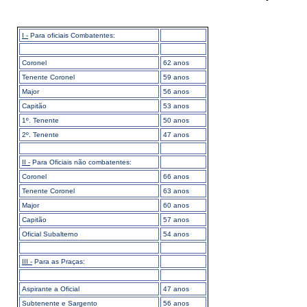
I -
Para oficiais Combatentes:
Coronel
62 anos
Tenente Coronel
59 anos
Major
56 anos
Capitão
53 anos
1º. Tenente
50 anos
2º. Tenente
47 anos
II -
Para Oficiais não combatentes:
Coronel
66 anos
Tenente Coronel
63 anos
Major
60 anos
Capitão
57 anos
Oficial Subalterno
54 anos
III -
Para as Praças:
Aspirante a Oficial
47 anos
Subtenente e Sargento
56 anos