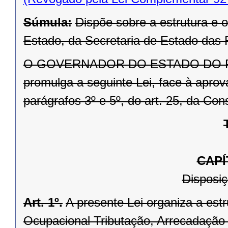
Súmula:
Dispõe sobre a estrutura e
Estado, da Secretaria de Estado das 
O GOVERNADOR DO ESTADO DO PARA
promulga a seguinte Lei, face à aprov
parágrafos 3º e 5º, do art. 25, da Con
CAPÍ
Disposiç
Art. 1º.
A presente Lei organiza a est
Ocupacional Tributação, Arrecadação