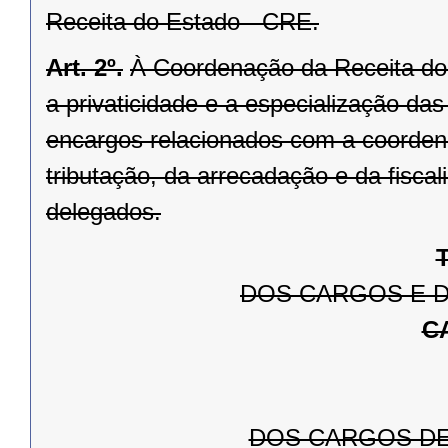
Receita do Estado - CRE.
Art. 2º.
À Coordenação da Receita do 
a privaticidade e a especialização da
encargos relacionados com a coorden
tributação, da arrecadação e da fiscal
delegados.
T
DOS CARGOS E D
C
DOS CARGOS DE