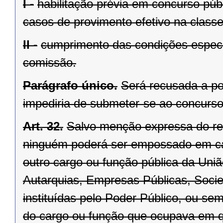
I -
habilitação prévia em concurso públ
casos de provimento efetivo na classe 
II -
cumprimento das condições especi
comissão.
Parágrafo único.
Será recusada a po
impediria de submeter-se ao concurso
Art. 32.
Salvo menção expressa do re
ninguém poderá ser empossado em car
outro cargo ou função pública da Uniã
Autarquias, Empresas Públicas, Soc
instituídas pelo Poder Público, ou se
do cargo ou função que ocupava em q