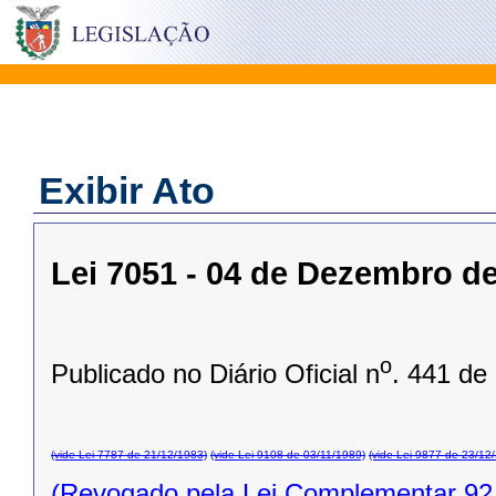
Exibir Ato
Lei 7051 - 04 de Dezembro d
o
Publicado no Diário Oficial n
. 441 de
(vide Lei 7787 de 21/12/1983)
(vide Lei 9108 de 03/11/1989)
(vide Lei 9877 de 23/12
(Revogado pela Lei Complementar 92