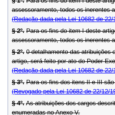
§ 1º.
Para os fins do item I deste art
assessoramento, todos os inerentes a
(Redação dada pela Lei 10682 de 22/
§ 2º.
Para os fins do item I deste art
assessoramento, todos os inerentes 
§ 2º.
0 detalhamento das atribuições do
artigo, será feito por ato do Poder Exe
(Redação dada pela Lei 10682 de 22/
§ 3º.
Para os fins dos itens II e III s
(Revogado pela Lei 10682 de 22/12/1
§ 4º.
As atribuições dos cargos descrito
enumeradas no Anexo V.