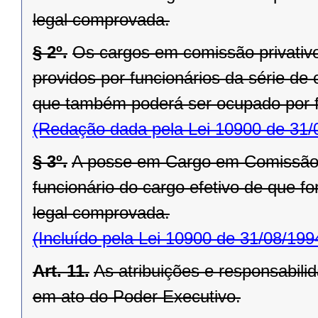
legal comprovada.
§ 2º.
Os cargos em comissão privativ
providos por funcionários da série de 
que também poderá ser ocupado por fu
(Redação dada pela Lei 10900 de 31/
§ 3º.
A posse em Cargo em Comissão 
funcionário do cargo efetivo de que fo
legal comprovada.
(Incluído pela Lei 10900 de 31/08/199
Art. 11.
As atribuições e responsabil
em ato do Poder Executivo.