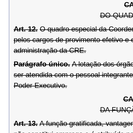
CA
DO QUAD
Art. 12.
O quadro especial da Coorden
pelos cargos de provimento efetivo e
administração da CRE.
Parágrafo único.
A lotação dos órgã
ser atendida com o pessoal integrante
Poder Executivo.
CA
DA FUNÇ
Art. 13.
A função gratificada, vantage