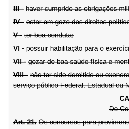
III -
haver cumprido as obrigações mili
IV -
estar em gozo dos direitos polític
V -
ter boa conduta;
VI -
possuir habilitação para o exercíc
VII -
gozar de boa saúde física e men
VIII -
não ter sido demitido ou exoner
serviço público Federal, Estadual ou M
CA
Do Co
Art. 21.
Os concursos para provimento 