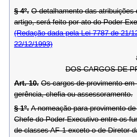
§ 4º.
O detalhamento das atribuições do
artigo, será feito por ato do Poder Exe
(Redação dada pela Lei 7787 de 21/1
22/12/1993)
DOS CARGOS DE P
Art. 10.
Os cargos de provimento em 
gerência, chefia ou assessoramento.
§ 1º.
A nomeação para provimento de
Chefe do Poder Executivo entre os fun
de classes AF-1 exceto o de Diretor 