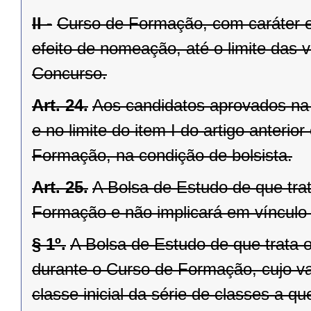
II -
Curso de Formação, com caráter eli
efeito de nomeação, até o limite das v
Concurso.
Art. 24.
Aos candidatos aprovados na 
e no limite do item I do artigo anteri
Formação, na condição de bolsista.
Art. 25.
A Bolsa de Estudo de que trat
Formação e não implicará em vínculo
§ 1º.
A Bolsa de Estudo de que trata 
durante o Curso de Formação, cujo va
classe inicial da série de classes a q