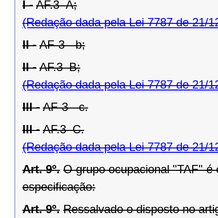
I -
AF.3–A;
(Redação dada pela Lei 7787 de 21/1
II -
AF-3 - b;
II -
AF.3–B;
(Redação dada pela Lei 7787 de 21/1
III -
AF-3 - c.
III -
AF.3–C.
(Redação dada pela Lei 7787 de 21/1
Art. 9º.
O grupo ocupacional "TAF" é 
especificação:
Art. 9º.
Ressalvado o disposto no artig