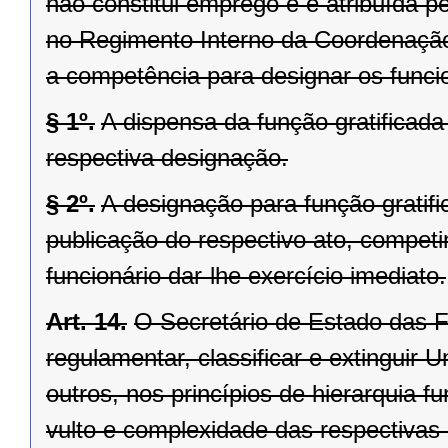
não constitui emprego e é atribuída pe
no Regimento Interno da Coordenação
a competência para designar os funcio
§ 1º.
A dispensa da função gratificad
respectiva designação.
§ 2º.
A designação para função gratifi
publicação do respectivo ato, compet
funcionário dar-lhe exercício imediato.
Art. 14.
O Secretário de Estado das F
regulamentar, classificar e extinguir 
outros, nos princípios de hierarquia f
vulto e complexidade das respectivas 