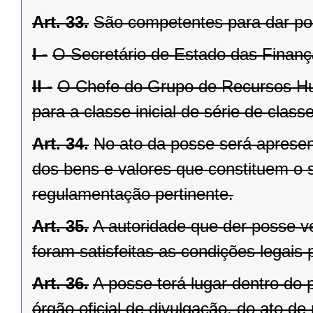
Art. 33.
São competentes para dar po
I -
O Secretário de Estado das Finan
II -
O Chefe do Grupo de Recursos Hu
para a classe inicial de série de class
Art. 34.
No ato da posse será aprese
dos bens e valores que constituem o 
regulamentação pertinente.
Art. 35.
A autoridade que der posse ve
foram satisfeitas as condições legais 
Art. 36.
A posse terá lugar dentro do 
órgão oficial de divulgação, do ato d