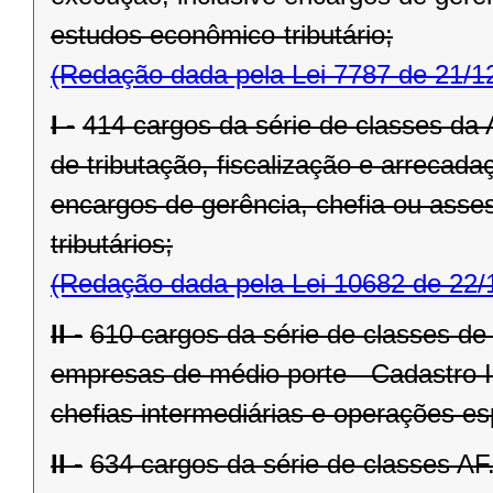
estudos econômico-tributário;
(Redação dada pela Lei 7787 de 21/1
I -
414 cargos da série de classes da 
de tributação, fiscalização e arrecad
encargos de gerência, chefia ou asse
tributários;
(Redação dada pela Lei 10682 de 22/
II -
610 cargos da série de classes de
empresas de médio porte - Cadastro I
chefias intermediárias e operações es
II -
634 cargos da série de classes AF.