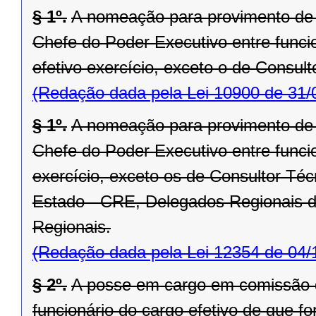
§ 1º.
A nomeação para provimento de
Chefe do Poder Executivo entre func
efetivo exercício, exceto o de Consult
(Redação dada pela Lei 10900 de 31/
§ 1º.
A nomeação para provimento de
Chefe do Poder Executivo entre func
exercício, exceto os de Consultor Té
Estado - CRE, Delegados Regionais da
Regionais.
(Redação dada pela Lei 12354 de 04/
§ 2º.
A posse em cargo em comissão 
funcionário do cargo efetivo de que fo