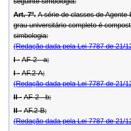
seguinte simbologia:
Art. 7º.
A série de classes de Agente 
grau universitário completo é compost
simbologia:
(Redação dada pela Lei 7787 de 21/1
I -
AF-2 - a;
I -
AF.2-A;
(Redação dada pela Lei 7787 de 21/1
II -
AF-2 - b;
II -
AF.2-B;
(Redação dada pela Lei 7787 de 21/1