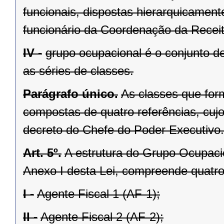
funcionais, dispostas hierarquicamente
funcionário da Coordenação da Recei
IV -
grupo ocupacional é o conjunto de
as séries de classes.
Parágrafo único.
As classes que for
compostas de quatro referências, cujo
decreto do Chefe do Poder Executivo.
Art. 5º.
A estrutura do Grupo Ocupaci
Anexo I desta Lei, compreende quatro 
I -
Agente Fiscal 1 (AF-1);
II -
Agente Fiscal 2 (AF-2);