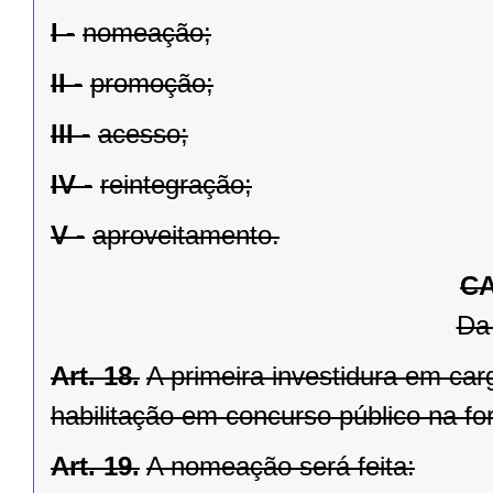
I -
nomeação;
II -
promoção;
III -
acesso;
IV -
reintegração;
V -
aproveitamento.
CA
Da
Art. 18.
A primeira investidura em ca
habilitação em concurso público na fo
Art. 19.
A nomeação será feita: