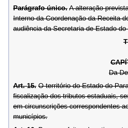
Parágrafo único.
A alteração previst
Interno da Coordenação da Receita d
audiência da Secretaria de Estado do
T
CAPÍ
Da De
Art. 15.
O território do Estado do Par
fiscalização dos tributos estaduais, s
em circunscrições correspondentes aos
municípios.