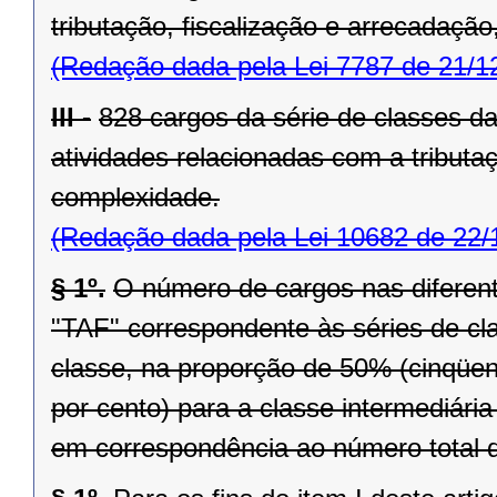
tributação, fiscalização e arrecadaçã
(Redação dada pela Lei 7787 de 21/1
III -
828 cargos da série de classes da
atividades relacionadas com a tributa
complexidade.
(Redação dada pela Lei 10682 de 22/
§ 1º.
O número de cargos nas diferent
"TAF" correspondente às séries de cl
classe, na proporção de 50% (cinqüenta
por cento) para a classe intermediária
em correspondência ao número total d