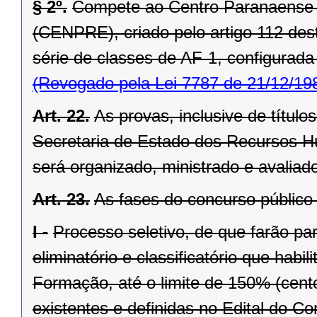
§ 2º.
Compete ao Centro Paranaense 
(CENPRE), criado pelo artigo 112 dest
série de classes de AF-1, configurada 
(Revogado pela Lei 7787 de 21/12/19
Art. 22.
As provas, inclusive de títul
Secretaria de Estado dos Recursos 
será organizado, ministrado e avaliad
Art. 23.
As fases do concurso públic
I -
Processo seletivo, de que farão par
eliminatório e classificatório que habi
Formação, até o limite de 150% (cento
existentes e definidas no Edital do Co