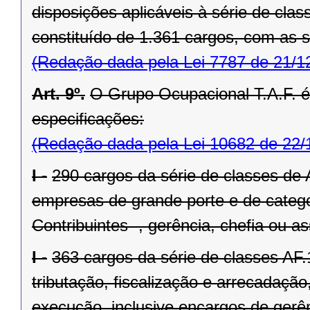
disposições aplicáveis à série de cla
constituído de 1.361 cargos, com as s
(Redação dada pela Lei 7787 de 21/1
Art. 9º.
O Grupo Ocupacional T.A.F. é
especificações:
(Redação dada pela Lei 10682 de 22/
I -
290 cargos da série de classes de 
empresas de grande porte e de catego
Contribuintes -, gerência, chefia ou 
I -
363 cargos da série de classes AF.
tributação, fiscalização e arrecadaçã
execução, inclusive encargos de gerê