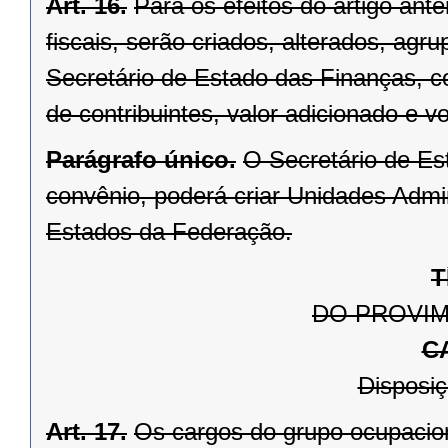
Art. 16.
Para os efeitos do artigo ante
fiscais, serão criados, alterados, agru
Secretário de Estado das Finanças, 
de contribuintes, valor adicionado e v
Parágrafo único.
O Secretário de Es
convênio, poderá criar Unidades Admin
Estados da Federação.
T
DO PROVI
C
Disposiç
Art. 17.
Os cargos do grupo ocupacion