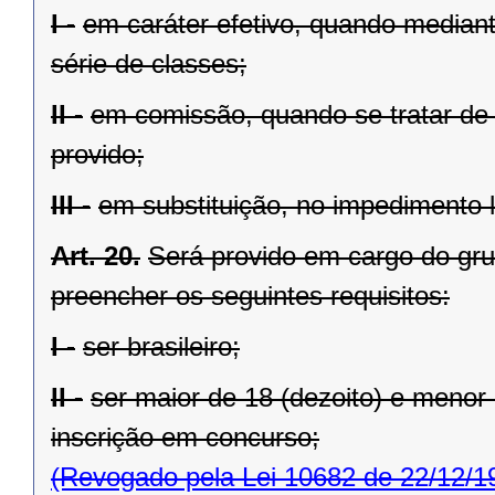
I -
em caráter efetivo, quando mediante
série de classes;
II -
em comissão, quando se tratar de 
provido;
III -
em substituição, no impedimento 
Art. 20.
Será provido em cargo do gr
preencher os seguintes requisitos:
I -
ser brasileiro;
II -
ser maior de 18 (dezoito) e menor 
inscrição em concurso;
(Revogado pela Lei 10682 de 22/12/1