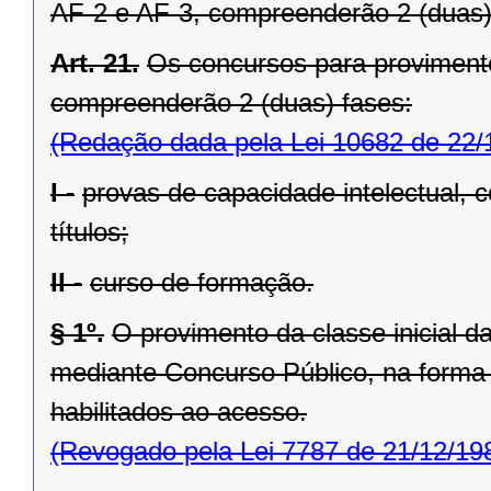
AF-2 e AF-3, compreenderão 2 (duas)
Art. 21.
Os concursos para provimento 
compreenderão 2 (duas) fases:
(Redação dada pela Lei 10682 de 22/
I -
provas de capacidade intelectual, 
títulos;
II -
curso de formação.
§ 1º.
O provimento da classe inicial d
mediante Concurso Público, na forma 
habilitados ao acesso.
(Revogado pela Lei 7787 de 21/12/19