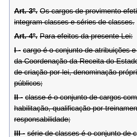
Art. 3º.
Os cargos de provimento efet
integram classes e séries de classes.
Art. 4º.
Para efeitos da presente Lei:
I -
cargo é o conjunto de atribuições 
da Coordenação da Receita do Estado 
de criação por lei, denominação próp
públicos;
II -
classe é o conjunto de cargos com
habilitação, qualificação por treiname
responsabilidade;
III -
série de classes é o conjunto de