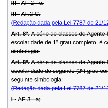
III -
AF-2 - c.
III -
AF.2-C.
(Redação dada pela Lei 7787 de 21/1
Art. 8º.
A série de classes de Agente 
escolaridade de 1º grau completo, é 
simbologia:
Art. 8º.
A série de classes de Agente 
escolaridade de segundo (2º) grau co
seguinte simbologia:
(Redação dada pela Lei 7787 de 21/1
I -
AF-3 - a;