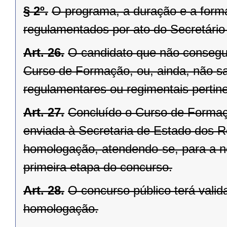
§ 2º.
O programa, a duração e a form
regulamentados por ato do Secretário
Art. 26.
O candidato que não consegu
Curso de Formação, ou, ainda, não sat
regulamentares ou regimentais pertin
Art. 27.
Concluído o Curso de Formaç
enviada à Secretaria de Estado dos 
homologação, atendendo-se, para a n
primeira etapa do concurso.
Art. 28.
O concurso público terá valida
homologação.