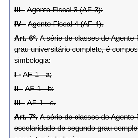
III -
Agente Fiscal 3 (AF-3);
IV -
Agente Fiscal 4 (AF-4).
Art. 6º.
A série de classes de Agente 
grau universitário completo, é compos
simbologia:
I -
AF-1 - a;
II -
AF-1 - b;
III -
AF-1 - c.
Art. 7º.
A série de classes de Agente 
escolaridade de segundo grau complet