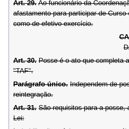
Art. 29.
Ao funcionário da Coordenaç
afastamento para participar de Curso
como de efetivo exercício.
CA
D
Art. 30.
Posse é o ato que completa a
"TAF".
Parágrafo único.
Independem de pos
reintegração.
Art. 31.
São requisitos para a posse, 
Lei: