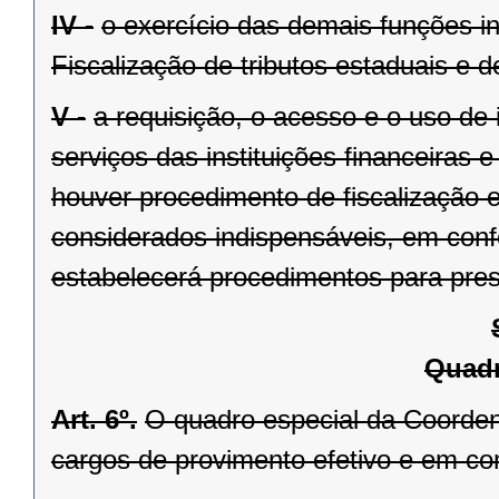
IV -
o exercício das demais funções i
Fiscalização de tributos estaduais e 
V -
a requisição, o acesso e o uso de
serviços das instituições financeiras
houver procedimento de fiscalização
considerados indispensáveis, em conf
estabelecerá procedimentos para prese
Quadr
Art. 6º.
O quadro especial da Coorden
cargos de provimento efetivo e em co