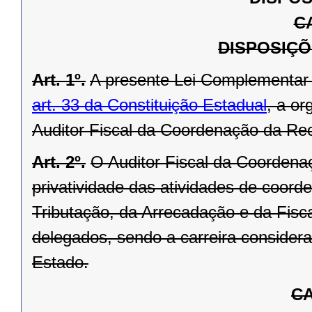
C
DISPOSIÇÕ
Art. 1º.
A presente Lei Complementar
art. 33 da Constituição Estadual
, a or
Auditor Fiscal
da Coordenação da Rec
Art. 2º.
O Auditor Fiscal da Coordena
privatividade das atividades
de coorde
Tributação, da Arrecadação e da Fisca
delegados, sendo a carreira considerad
Estado.
CA