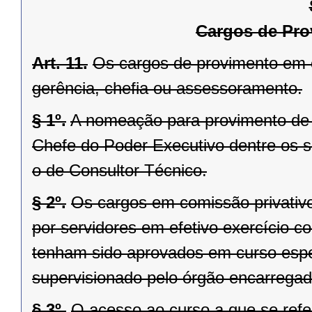
Cargos de Pr
Art. 11.
Os cargos de provimento em 
gerência, chefia ou assessoramento.
§ 1º.
A nomeação para provimento de
Chefe do Poder Executivo dentre os se
o de Consultor Técnico.
§ 2º.
Os cargos em comissão privativos
por servidores em efetivo exercício c
tenham sido aprovados em curso espe
supervisionado pelo órgão encarregad
§ 3º.
O acesso ao curso a que se refer