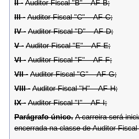
II -
Auditor Fiscal "B" – AF-B;
III -
Auditor Fiscal "C" – AF-C;
IV -
Auditor Fiscal "D" – AF-D;
V -
Auditor Fiscal "E" – AF-E;
VI -
Auditor Fiscal "F" – AF-F;
VII -
Auditor Fiscal "G" – AF-G;
VIII -
Auditor Fiscal "H" – AF-H;
IX -
Auditor Fiscal "I" – AF-I;
Parágrafo único.
A carreira será ini
encerrada na classe de Auditor Fiscal "