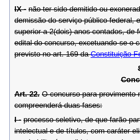
IX -
não ter sido demitido ou exonerado
demissão do serviço público federal, e
superior a 2(dois) anos contados, de 
edital do concurso, excetuando-se o 
previsto no art. 169 da
Constituição F
Conc
Art. 22.
O concurso para provimento na
compreenderá duas fases:
I -
processo seletivo, de que farão p
intelectual e de títulos, com caráter el