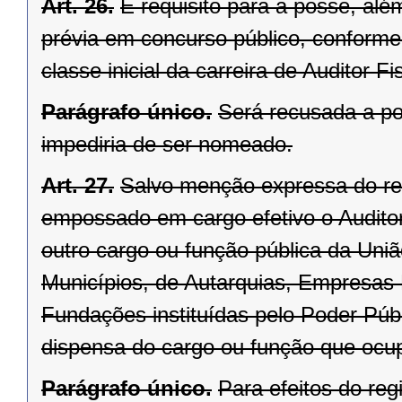
Art. 26.
É requisito para a posse, além
prévia em concurso público, conforme 
classe inicial da carreira de Auditor Fi
Parágrafo único.
Será recusada a po
impediria de ser nomeado.
Art. 27.
Salvo menção expressa do r
empossado em cargo efetivo o Audito
outro cargo ou função pública da Uniã
Municípios, de Autarquias, Empresas
Fundações instituídas pelo Poder Públ
dispensa do cargo ou função que ocu
Parágrafo único.
Para efeitos do reg