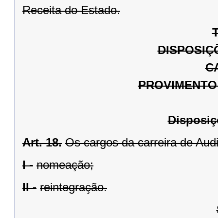
Receita do Estado.
T
DISPOSIÇ
C
PROVIMENTO
Disposiç
Art. 18.
Os cargos da carreira de Audi
I -
nomeação;
II -
reintegração.