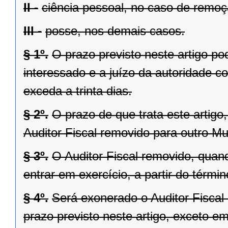
II -
ciência pessoal, no caso de remoçã
III -
posse, nos demais casos.
§ 1º.
O prazo previsto neste artigo po
interessado e a juízo da autoridade 
exceda a trinta dias.
§ 2º.
O prazo de que trata este artigo
Auditor Fiscal removido para outro Mu
§ 3º.
O Auditor Fiscal removido, quand
entrar em exercício, a partir do términ
§ 4º.
Será exonerado o Auditor Fiscal
prazo previsto neste artigo, exceto em