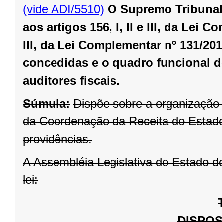
(vide ADI/5510)
O Supremo Tribunal 
aos artigos 156, I, II e III, da Lei C
III, da Lei Complementar nº 131/2
concedidas e o quadro funcional d
auditores fiscais.
Súmula:
Dispõe sobre a organização e
da Coordenação da Receita do Estado,
providências.
A Assembléia Legislativa do Estado d
lei:
DISPOS