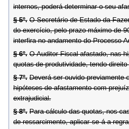
internos, poderá determinar o seu afa
§ 5º.
O Secretário de Estado da Faz
do exercício, pelo prazo máximo de 90
interfira no andamento do Processo Adm
§ 6º.
O Auditor Fiscal afastado, nas hi
quotas de produtividade, tendo direito
§ 7º.
Deverá ser ouvido previamente o
hipóteses de afastamento com prejuí
extrajudicial.
§ 8º.
Para cálculo das quotas, nos ca
de ressarcimento, aplicar-se-á a regra 