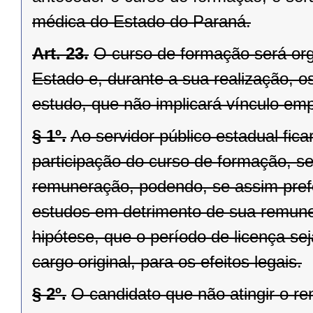
médica do Estado do Paraná.
Art. 23.
O curso de formação será or
Estado e, durante a sua realização, os
estudo, que não implicará vínculo em
§ 1º.
Ao servidor público estadual fica
participação do curso de formação, s
remuneração, podendo, se assim prefe
estudos em detrimento de sua remune
hipótese, que o período de licença se
cargo original, para os efeitos legais.
§ 2º.
O candidato que não atingir o r