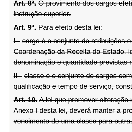
Art. 8º.
O provimento dos cargos efet
instrução superior
.
Art. 9º.
Para efeito desta lei:
I -
cargo é o conjunto de atribuições 
Coordenação da Receita do Estado, ide
denominação e quantidade previstas ne
II -
classe é o conjunto de cargos com
qualificação e tempo de serviço, cons
Art. 10.
A lei que promover alteração
Anexo I desta lei, deverá manter a pr
vencimento de uma classe para outra