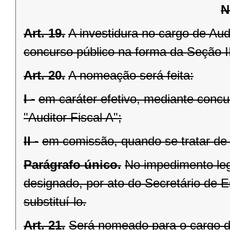
N
Art. 19.
A investidura no cargo de Aud
concurso público na forma da Seção II
Art. 20.
A nomeação será feita:
I -
em caráter efetivo, mediante concu
"Auditor Fiscal A";
II -
em comissão, quando se tratar de 
Parágrafo único.
No impedimento le
designado, por ato do Secretário de 
substituí-lo.
Art. 21.
Será nomeado para o cargo d