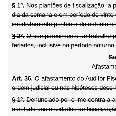
§ 1º.
Nos plantões de fiscalização, a 
dia da semana e em período de vinte 
imediatamente posterior de setenta e
§ 2º.
O comparecimento ao trabalho p
feriados, inclusive no período noturno
Su
Afastame
Art. 36.
O afastamento do Auditor Fis
ordem judicial ou nas hipóteses descrit
§ 1º.
Denunciado por crime contra a ad
afastado das atividades de fiscaliza