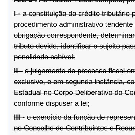
I -
a constituição do crédito tributári
procedimento administrativo tendente a
obrigação correspondente, determinar 
tributo devido, identificar o sujeito p
penalidade cabível;
II -
o julgamento do processo fiscal em
exclusivo, e em segunda instância, c
Estadual no Corpo Deliberativo do Co
conforme dispuser a lei;
III -
o exercício da função de represe
no Conselho de Contribuintes e Recurs