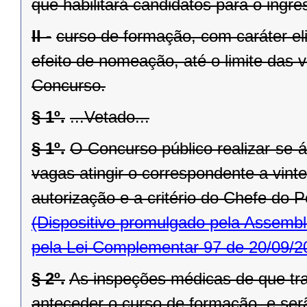
que habilitará candidatos para o ingr
II -
curso de formação, com caráter eli
efeito de nomeação, até o limite das v
Concurso.
§ 1º.
...Vetado...
§ 1º.
O Concurso público realizar-se-
vagas atingir o correspondente a vint
autorização e a critério do Chefe do 
(Dispositivo promulgado pela Assembl
pela Lei Complementar 97 de 20/09/2
§ 2º.
As inspeções médicas de que trat
anteceder o curso de formação, e serão