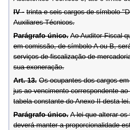
IV -
trinta e seis cargos de símbolo "
Auxiliares Técnicos.
Parágrafo único.
Ao Auditor Fiscal 
em comissão, de símbolo A ou B, será
serviços de fiscalização de mercadori
sua exoneração.
Art. 13.
Os ocupantes dos cargos em c
jus ao vencimento correspondente ao
tabela constante do Anexo II desta lei
Parágrafo único.
A lei que alterar os
deverá manter a proporcionalidade es