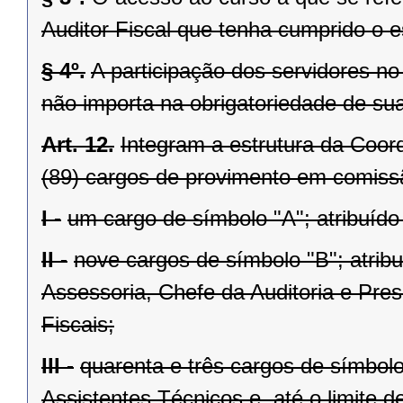
Auditor Fiscal que tenha cumprido o e
§ 4º.
A participação dos servidores no 
não importa na obrigatoriedade de s
Art. 12.
Integram a estrutura da Coor
(89) cargos de provimento em comissã
I -
um cargo de símbolo "A"; atribuído 
II -
nove cargos de símbolo "B"; atrib
Assessoria, Chefe da Auditoria e Pre
Fiscais;
III -
quarenta e três cargos de símbolo
Assistentes Técnicos e, até o limite d