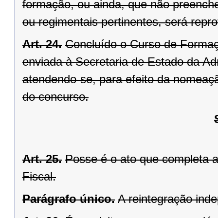
formação, ou ainda, que não preenche
ou regimentais pertinentes, será repr
Art. 24.
Concluído o Curso de Formaç
enviada à Secretaria de Estado da Ad
atendendo-se, para efeito da nomeaçã
do concurso.
Art. 25.
Posse é o ato que completa a 
Fiscal.
Parágrafo único.
A reintegração ind