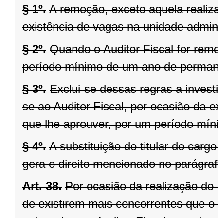
§ 1º.
A remoção, exceto aquela reali
existência de vagas na unidade admini
§ 2º.
Quando o Auditor Fiscal for remo
período mínimo de um ano de permanên
§ 3º.
Exclui-se dessas regras a inve
se ao Auditor Fiscal, por ocasião da 
que lhe aprouver, por um período mí
§ 4º.
A substituição do titular do car
gera o direito mencionado no parágrafo
Art. 38.
Por ocasião da realização do
de existirem mais concorrentes que o 