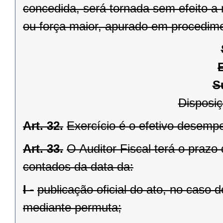
concedida, será tornada sem efeito a
ou força maior, apurado em procedime
S
Disposiç
Art. 32.
Exercício é o efetivo desemp
Art. 33.
O Auditor Fiscal terá o prazo
contados da data da:
I -
publicação oficial do ato, no caso 
mediante permuta;