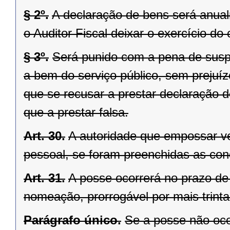
§ 2º.
A declaração de bens será anua
o Auditor Fiscal deixar o exercício do 
§ 3º.
Será punido com a pena de susp
a bem do serviço público, sem prejuíz
que se recusar a prestar declaração 
que a prestar falsa.
Art. 30.
A autoridade que empossar ve
pessoal, se foram preenchidas as cond
Art. 31.
A posse ocorrerá no prazo de 
nomeação, prorrogável por mais trinta
Parágrafo único.
Se a posse não ocor