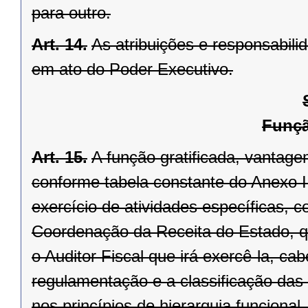
para outro.
Art. 14.
As atribuições e responsabil
em ato do Poder Executivo.
Funçã
Art. 15.
A função gratificada, vantage
conforme tabela constante do Anexo II
exercício de atividades específicas, 
Coordenação da Receita do Estado, q
o Auditor Fiscal que irá exercê-la, c
regulamentação e a classificação das 
nos princípios de hierarquia funcional