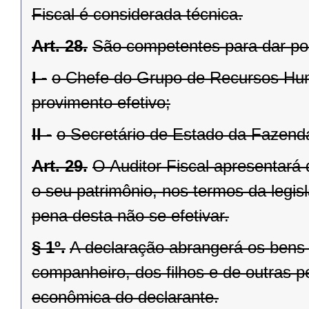
Fiscal é considerada técnica.
Art. 28.
São competentes para dar po
I -
o Chefe do Grupo de Recursos Hum
provimento efetivo;
II -
o Secretário de Estado da Fazen
Art. 29.
O Auditor Fiscal apresentará
o seu patrimônio, nos termos da legis
pena desta não se efetivar.
§ 1º.
A declaração abrangerá os bens 
companheiro, dos filhos e de outras 
econômica do declarante.