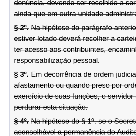
denúncia, devendo ser recolhido a ser
ainda que em outra unidade administra
§ 2º.
Na hipótese do parágrafo anterio
estiver lotado deverá recolher a cartei
ter acesso aos contribuintes, encami
responsabilização pessoal.
§ 3º.
Em decorrência de ordem judici
afastamento ou quando preso por ord
exercício de suas funções, o servidor
perdurar esta situação.
§ 4º.
Na hipótese do § 1º, se o Secret
aconselhável a permanência do Audito