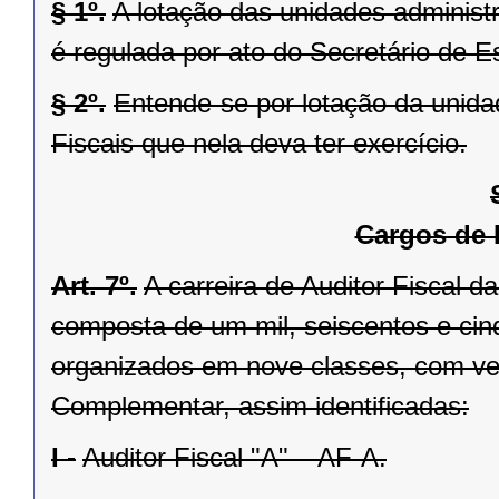
§ 1º.
A lotação das unidades administ
é regulada por ato do Secretário de 
§ 2º.
Entende-se por lotação da unida
Fiscais que nela deva ter exercício.
Cargos de 
Art. 7º.
A carreira de Auditor Fiscal 
composta de um mil, seiscentos e cinq
organizados em nove classes, com ve
Complementar, assim identificadas:
I -
Auditor Fiscal "A" – AF-A.