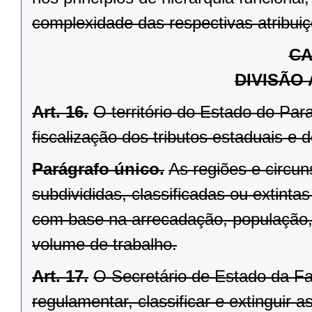
complexidade das respectivas atribuiç
CA
DIVISÃO
Art. 16.
O território do Estado do Par
fiscalização dos tributos estaduais e 
Parágrafo único.
As regiões e circun
subdivididas, classificadas ou extint
com base na arrecadação, população, 
volume de trabalho.
Art. 17.
O Secretário de Estado da Fa
regulamentar, classificar e extinguir