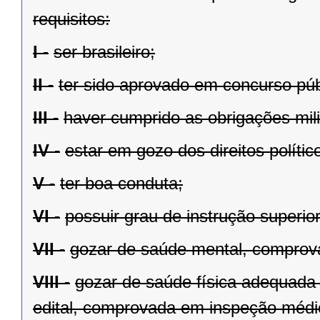
requisitos:
I -
ser brasileiro;
II -
ter sido aprovado em concurso públ
III -
haver cumprido as obrigações mili
IV -
estar em gozo dos direitos polític
V -
ter boa conduta;
VI -
possuir grau de instrução superio
VII -
gozar de saúde mental, comprov
VIII -
gozar de saúde física adequada 
edital, comprovada em inspeção médi