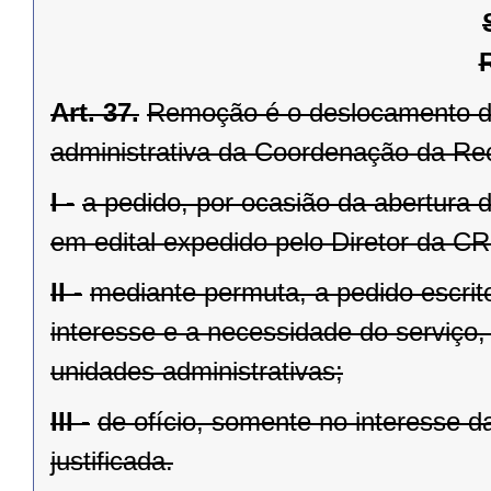
Art. 37.
Remoção é o deslocamento do
administrativa da Coordenação da Rec
I -
a pedido, por ocasião da abertura 
em edital expedido pelo Diretor da C
II -
mediante permuta, a pedido escrit
interesse e a necessidade do serviço,
unidades administrativas;
III -
de ofício, somente no interesse 
justificada.