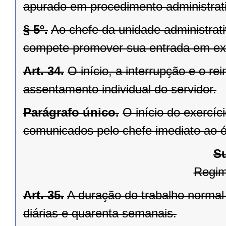
apurado em procedimento administrat
§ 5º.
Ao chefe da unidade administrati
compete promover sua entrada em exe
Art. 34.
O início, a interrupção e o re
assentamento individual do servidor.
Parágrafo único.
O início do exercíc
comunicados pelo chefe imediato ao 
Su
Regim
Art. 35.
A duração do trabalho normal 
diárias e quarenta semanais.