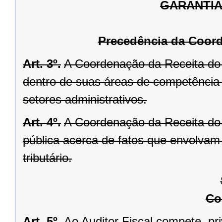
GARANTIA
Precedência da Coord
Art. 3º.
A Coordenação da Receita do 
dentro de suas áreas de competência 
setores administrativos.
Art. 4º.
A Coordenação da Receita do
pública acerca de fatos que envolvam
tributário.
Co
Art. 5º.
Ao Auditor Fiscal
compete, pri