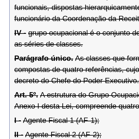
funcionais, dispostas hierarquicamente
funcionário da Coordenação da Recei
IV -
grupo ocupacional é o conjunto de
as séries de classes.
Parágrafo único.
As classes que for
compostas de quatro referências, cujo
decreto do Chefe do Poder Executivo.
Art. 5º.
A estrutura do Grupo Ocupaci
Anexo I desta Lei, compreende quatro 
I -
Agente Fiscal 1 (AF-1);
II -
Agente Fiscal 2 (AF-2);