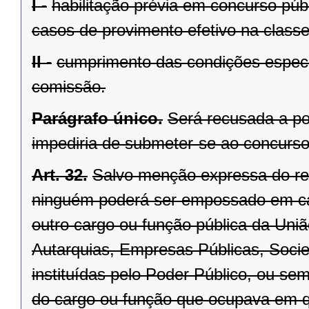
I -
habilitação prévia em concurso públ
casos de provimento efetivo na classe 
II -
cumprimento das condições especi
comissão.
Parágrafo único.
Será recusada a po
impediria de submeter-se ao concurso
Art. 32.
Salvo menção expressa do re
ninguém poderá ser empossado em car
outro cargo ou função pública da Uniã
Autarquias, Empresas Públicas, Soc
instituídas pelo Poder Público, ou se
do cargo ou função que ocupava em q