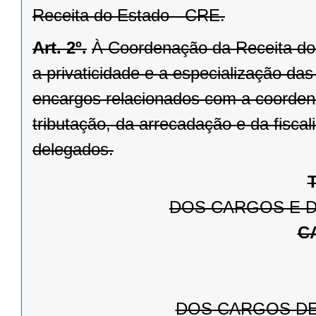
Receita do Estado - CRE.
Art. 2º.
À Coordenação da Receita do 
a privaticidade e a especialização da
encargos relacionados com a coorden
tributação, da arrecadação e da fiscal
delegados.
T
DOS CARGOS E D
C
DOS CARGOS DE