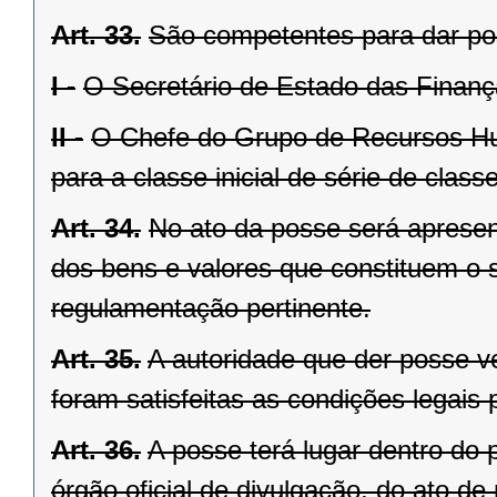
Art. 33.
São competentes para dar po
I -
O Secretário de Estado das Finan
II -
O Chefe do Grupo de Recursos Hu
para a classe inicial de série de class
Art. 34.
No ato da posse será aprese
dos bens e valores que constituem o 
regulamentação pertinente.
Art. 35.
A autoridade que der posse ve
foram satisfeitas as condições legais 
Art. 36.
A posse terá lugar dentro do 
órgão oficial de divulgação, do ato d