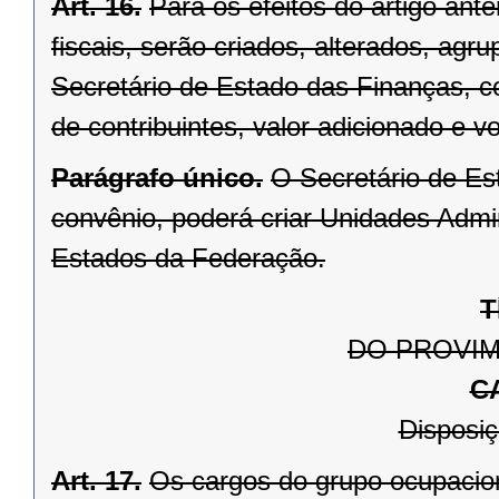
Art. 16.
Para os efeitos do artigo ante
fiscais, serão criados, alterados, agru
Secretário de Estado das Finanças, 
de contribuintes, valor adicionado e v
Parágrafo único.
O Secretário de Es
convênio, poderá criar Unidades Admin
Estados da Federação.
T
DO PROVI
C
Disposiç
Art. 17.
Os cargos do grupo ocupacion