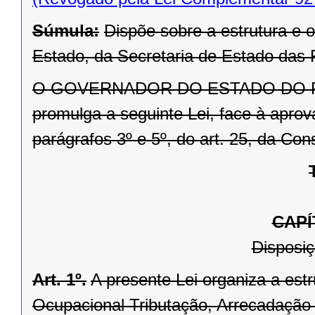
Súmula:
Dispõe sobre a estrutura e
Estado, da Secretaria de Estado das 
O GOVERNADOR DO ESTADO DO PARA
promulga a seguinte Lei, face à aprov
parágrafos 3º e 5º, do art. 25, da Con
CAPÍ
Disposiç
Art. 1º.
A presente Lei organiza a est
Ocupacional Tributação, Arrecadação