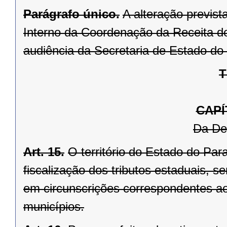
Parágrafo único.
A alteração previst
Interno da Coordenação da Receita d
audiência da Secretaria de Estado do
T
CAPÍ
Da De
Art. 15.
O território do Estado do Par
fiscalização dos tributos estaduais, s
em circunscrições correspondentes aos
municípios.