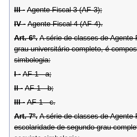
III -
Agente Fiscal 3 (AF-3);
IV -
Agente Fiscal 4 (AF-4).
Art. 6º.
A série de classes de Agente 
grau universitário completo, é compos
simbologia:
I -
AF-1 - a;
II -
AF-1 - b;
III -
AF-1 - c.
Art. 7º.
A série de classes de Agente 
escolaridade de segundo grau complet