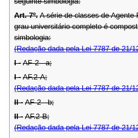
seguinte simbologia:
Art. 7º.
A série de classes de Agente 
grau universitário completo é compost
simbologia:
(Redação dada pela Lei 7787 de 21/1
I -
AF-2 - a;
I -
AF.2-A;
(Redação dada pela Lei 7787 de 21/1
II -
AF-2 - b;
II -
AF.2-B;
(Redação dada pela Lei 7787 de 21/1