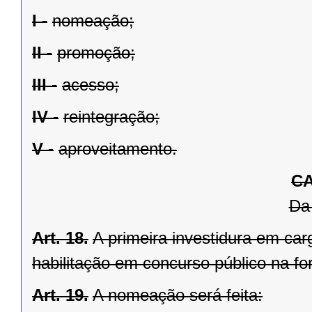
I -
nomeação;
II -
promoção;
III -
acesso;
IV -
reintegração;
V -
aproveitamento.
CA
Da
Art. 18.
A primeira investidura em ca
habilitação em concurso público na fo
Art. 19.
A nomeação será feita: