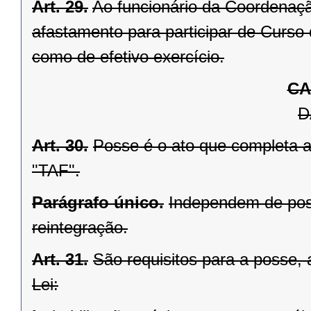
Art. 29.
Ao funcionário da Coordenaç
afastamento para participar de Curso
como de efetivo exercício.
CA
D
Art. 30.
Posse é o ato que completa a
"TAF".
Parágrafo único.
Independem de pos
reintegração.
Art. 31.
São requisitos para a posse, 
Lei: