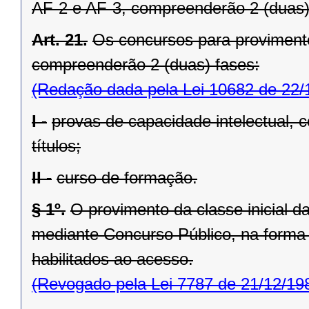
AF-2 e AF-3, compreenderão 2 (duas)
Art. 21.
Os concursos para provimento 
compreenderão 2 (duas) fases:
(Redação dada pela Lei 10682 de 22/
I -
provas de capacidade intelectual, 
títulos;
II -
curso de formação.
§ 1º.
O provimento da classe inicial d
mediante Concurso Público, na forma 
habilitados ao acesso.
(Revogado pela Lei 7787 de 21/12/19