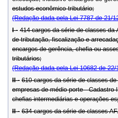
estudos econômico-tributário;
(Redação dada pela Lei 7787 de 21/1
I -
414 cargos da série de classes da 
de tributação, fiscalização e arrecad
encargos de gerência, chefia ou asse
tributários;
(Redação dada pela Lei 10682 de 22/
II -
610 cargos da série de classes de
empresas de médio porte - Cadastro I
chefias intermediárias e operações es
II -
634 cargos da série de classes AF.