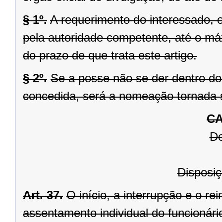
§ 1º.
A requerimento do interessado, 
pela autoridade competente, até o máx
do prazo de que trata este artigo.
§ 2º.
Se a posse não se der dentro do 
concedida, será a nomeação tornada 
CA
Do
Disposiç
Art. 37.
O início, a interrupção e o re
assentamento individual do funcionári