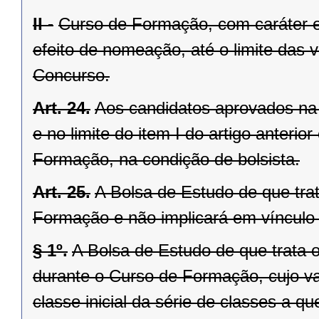
II -
Curso de Formação, com caráter eli
efeito de nomeação, até o limite das v
Concurso.
Art. 24.
Aos candidatos aprovados na 
e no limite do item I do artigo anteri
Formação, na condição de bolsista.
Art. 25.
A Bolsa de Estudo de que trat
Formação e não implicará em vínculo
§ 1º.
A Bolsa de Estudo de que trata 
durante o Curso de Formação, cujo va
classe inicial da série de classes a q