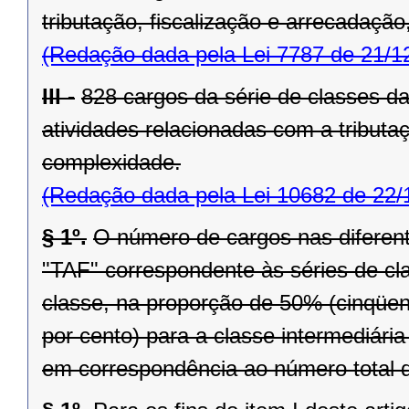
tributação, fiscalização e arrecadaçã
(Redação dada pela Lei 7787 de 21/1
III -
828 cargos da série de classes da
atividades relacionadas com a tributa
complexidade.
(Redação dada pela Lei 10682 de 22/
§ 1º.
O número de cargos nas diferent
"TAF" correspondente às séries de cl
classe, na proporção de 50% (cinqüenta
por cento) para a classe intermediária
em correspondência ao número total d