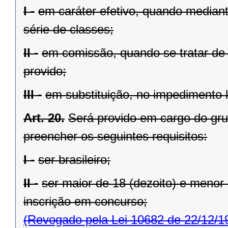
I -
em caráter efetivo, quando mediante
série de classes;
II -
em comissão, quando se tratar de 
provido;
III -
em substituição, no impedimento 
Art. 20.
Será provido em cargo do gr
preencher os seguintes requisitos:
I -
ser brasileiro;
II -
ser maior de 18 (dezoito) e menor 
inscrição em concurso;
(Revogado pela Lei 10682 de 22/12/1