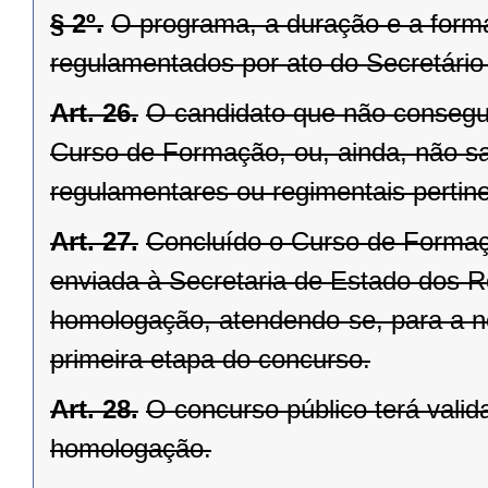
§ 2º.
O programa, a duração e a form
regulamentados por ato do Secretário
Art. 26.
O candidato que não consegu
Curso de Formação, ou, ainda, não sat
regulamentares ou regimentais pertin
Art. 27.
Concluído o Curso de Formaç
enviada à Secretaria de Estado dos 
homologação, atendendo-se, para a n
primeira etapa do concurso.
Art. 28.
O concurso público terá valida
homologação.