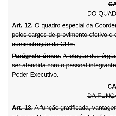
CA
DO QUAD
Art. 12.
O quadro especial da Coorden
pelos cargos de provimento efetivo e
administração da CRE.
Parágrafo único.
A lotação dos órgã
ser atendida com o pessoal integrante
Poder Executivo.
CA
DA FUNÇ
Art. 13.
A função gratificada, vantage