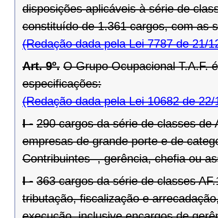
disposições aplicáveis à série de cla
constituído de 1.361 cargos, com as s
(Redação dada pela Lei 7787 de 21/1
Art. 9º.
O Grupo Ocupacional T.A.F. é
especificações:
(Redação dada pela Lei 10682 de 22/
I -
290 cargos da série de classes de 
empresas de grande porte e de catego
Contribuintes -, gerência, chefia ou 
I -
363 cargos da série de classes AF.
tributação, fiscalização e arrecadaçã
execução, inclusive encargos de gerê