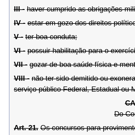
III -
haver cumprido as obrigações mili
IV -
estar em gozo dos direitos polític
V -
ter boa conduta;
VI -
possuir habilitação para o exercíc
VII -
gozar de boa saúde física e men
VIII -
não ter sido demitido ou exoner
serviço público Federal, Estadual ou M
CA
Do Co
Art. 21.
Os concursos para provimento 