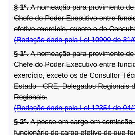
§ 1º.
A nomeação para provimento de
Chefe do Poder Executivo entre func
efetivo exercício, exceto o de Consult
(Redação dada pela Lei 10900 de 31/
§ 1º.
A nomeação para provimento de
Chefe do Poder Executivo entre func
exercício, exceto os de Consultor Té
Estado - CRE, Delegados Regionais da
Regionais.
(Redação dada pela Lei 12354 de 04/
§ 2º.
A posse em cargo em comissão 
funcionário do cargo efetivo de que fo