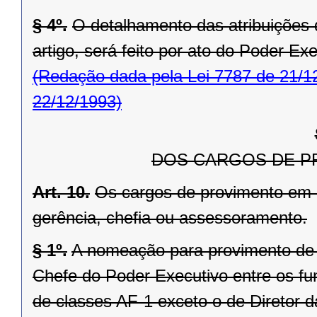
§ 4º.
O detalhamento das atribuições do
artigo, será feito por ato do Poder Exe
(Redação dada pela Lei 7787 de 21/1
22/12/1993)
DOS CARGOS DE P
Art. 10.
Os cargos de provimento em 
gerência, chefia ou assessoramento.
§ 1º.
A nomeação para provimento de
Chefe do Poder Executivo entre os fun
de classes AF-1 exceto o de Diretor 