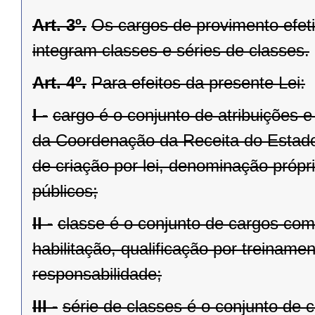
Art. 3º.
Os cargos de provimento efet
integram classes e séries de classes.
Art. 4º.
Para efeitos da presente Lei:
I -
cargo é o conjunto de atribuições 
da Coordenação da Receita do Estado 
de criação por lei, denominação próp
públicos;
II -
classe é o conjunto de cargos com
habilitação, qualificação por treiname
responsabilidade;
III -
série de classes é o conjunto de