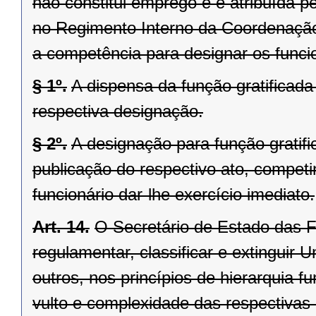
não constitui emprego e é atribuída pe
no Regimento Interno da Coordenação
a competência para designar os funcio
§ 1º.
A dispensa da função gratificad
respectiva designação.
§ 2º.
A designação para função gratifi
publicação do respectivo ato, compet
funcionário dar-lhe exercício imediato.
Art. 14.
O Secretário de Estado das F
regulamentar, classificar e extinguir 
outros, nos princípios de hierarquia f
vulto e complexidade das respectivas 