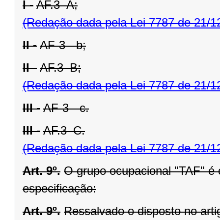
I -
AF.3–A;
(Redação dada pela Lei 7787 de 21/1
II -
AF-3 - b;
II -
AF.3–B;
(Redação dada pela Lei 7787 de 21/1
III -
AF-3 - c.
III -
AF.3–C.
(Redação dada pela Lei 7787 de 21/1
Art. 9º.
O grupo ocupacional "TAF" é 
especificação:
Art. 9º.
Ressalvado o disposto no artig