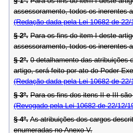
§ 1º.
Para os fins do item I deste art
assessoramento, todos os inerentes a
(Redação dada pela Lei 10682 de 22/
§ 2º.
Para os fins do item I deste art
assessoramento, todos os inerentes 
§ 2º.
0 detalhamento das atribuições do
artigo, será feito por ato do Poder Exe
(Redação dada pela Lei 10682 de 22/
§ 3º.
Para os fins dos itens II e III s
(Revogado pela Lei 10682 de 22/12/1
§ 4º.
As atribuições dos cargos descrito
enumeradas no Anexo V.