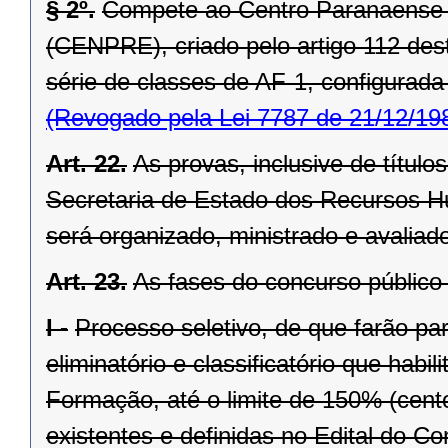
§ 2º.
Compete ao Centro Paranaense 
(CENPRE), criado pelo artigo 112 dest
série de classes de AF-1, configurada 
(Revogado pela Lei 7787 de 21/12/19
Art. 22.
As provas, inclusive de títul
Secretaria de Estado dos Recursos 
será organizado, ministrado e avaliad
Art. 23.
As fases do concurso públic
I -
Processo seletivo, de que farão par
eliminatório e classificatório que habi
Formação, até o limite de 150% (cento
existentes e definidas no Edital do Co