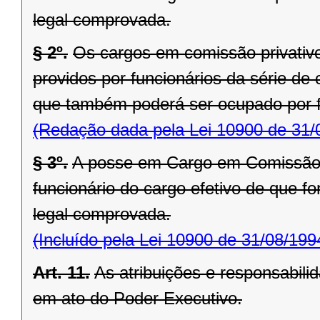
legal comprovada.
§ 2º.
Os cargos em comissão privativ
providos por funcionários da série de 
que também poderá ser ocupado por fu
(Redação dada pela Lei 10900 de 31/
§ 3º.
A posse em Cargo em Comissão 
funcionário do cargo efetivo de que fo
legal comprovada.
(Incluído pela Lei 10900 de 31/08/199
Art. 11.
As atribuições e responsabil
em ato do Poder Executivo.