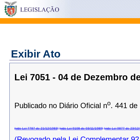
Exibir Ato
Lei 7051 - 04 de Dezembro d
o
Publicado no Diário Oficial n
. 441 de
(vide Lei 7787 de 21/12/1983)
(vide Lei 9108 de 03/11/1989)
(vide Lei 9877 de 23/12
(Revogado pela Lei Complementar 92