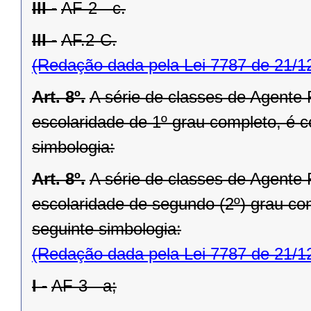
III -
AF-2 - c.
III -
AF.2-C.
(Redação dada pela Lei 7787 de 21/1
Art. 8º.
A série de classes de Agente 
escolaridade de 1º grau completo, é 
simbologia:
Art. 8º.
A série de classes de Agente 
escolaridade de segundo (2º) grau co
seguinte simbologia:
(Redação dada pela Lei 7787 de 21/1
I -
AF-3 - a;