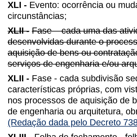
XLI -
Evento: ocorrência ou mud
circunstâncias;
XLII -
Fase – cada uma das ativi
desenvolvidas durante o proces
aquisição de bens ou contrataçã
serviços de engenharia e/ou arqu
XLII -
Fase - cada subdivisão se
características próprias, com vis
nos processos de aquisição de b
de engenharia ou arquitetura, o
(Redação dada pelo Decreto 738
XLIII -
Folha de fechamento - fol