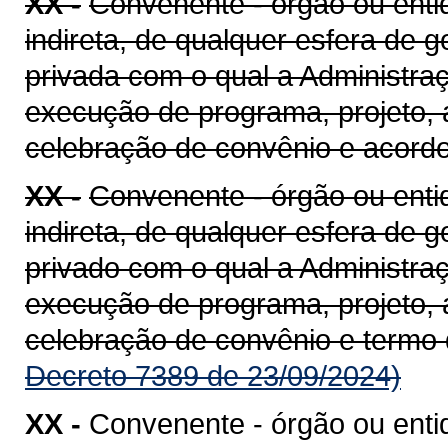
XX -
Convenente - órgão ou entid
indireta, de qualquer esfera de g
privada com o qual a Administra
execução de programa, projeto, 
celebração de convênio e acord
XX -
Convenente - órgão ou entid
indireta, de qualquer esfera de g
privado com o qual a Administra
execução de programa, projeto, 
celebração de convênio e termo
Decreto 7389 de 23/09/2024)
XX -
Convenente - órgão ou enti