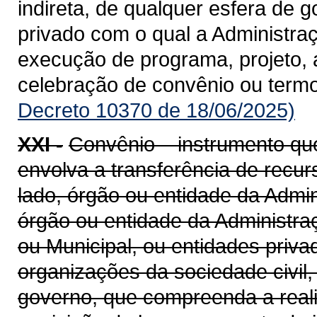
indireta, de qualquer esfera de g
privado com o qual a Administra
execução de programa, projeto, 
celebração de convênio ou term
Decreto 10370 de 18/06/2025)
XXI -
Convênio – instrumento qu
envolva a transferência de recu
lado, órgão ou entidade da Admin
órgão ou entidade da Administraçã
ou Municipal, ou entidades priv
organizações da sociedade civil
governo, que compreenda a realiz