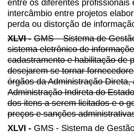
entre os diferentes profissionais
intercâmbio entre projetos elab
perda ou distorção de informaçã
XLVI -
GMS – Sistema de Gestão 
sistema eletrônico de informaçõe
cadastramento e habilitação de p
desejarem se tornar fornecedore
órgãos da Administração Direta, 
Administração Indireta do Estad
dos itens a serem licitados e o 
preços e sanções administrativa
XLVI -
GMS - Sistema de Gestão 