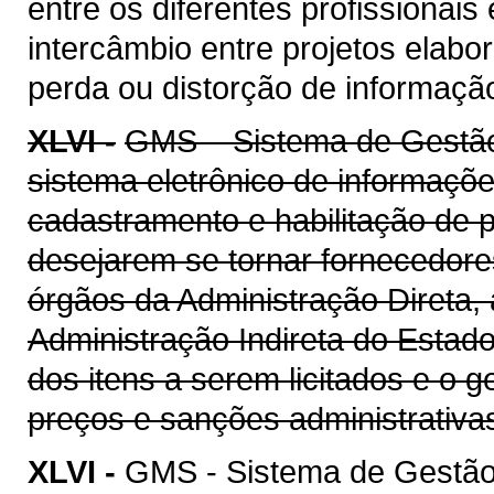
entre os diferentes profissionais
intercâmbio entre projetos elab
perda ou distorção de informaçã
XLVI -
GMS – Sistema de Gestão 
sistema eletrônico de informaçõe
cadastramento e habilitação de p
desejarem se tornar fornecedore
órgãos da Administração Direta, 
Administração Indireta do Estad
dos itens a serem licitados e o 
preços e sanções administrativa
XLVI -
GMS - Sistema de Gestão 