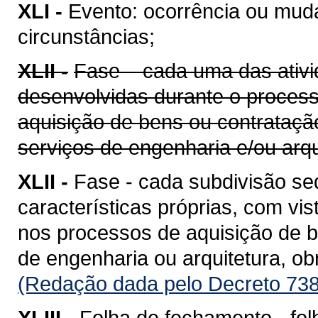
XLI -
Evento: ocorrência ou mud
circunstâncias;
XLII -
Fase – cada uma das ativi
desenvolvidas durante o proces
aquisição de bens ou contrataçã
serviços de engenharia e/ou arqu
XLII -
Fase - cada subdivisão se
características próprias, com vis
nos processos de aquisição de b
de engenharia ou arquitetura, o
(Redação dada pelo Decreto 738
XLIII -
Folha de fechamento - fol