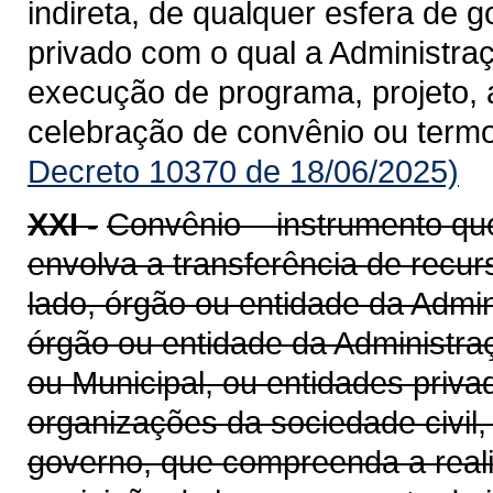
indireta, de qualquer esfera de g
privado com o qual a Administra
execução de programa, projeto, 
celebração de convênio ou term
Decreto 10370 de 18/06/2025)
XXI -
Convênio – instrumento qu
envolva a transferência de recu
lado, órgão ou entidade da Admin
órgão ou entidade da Administraçã
ou Municipal, ou entidades priv
organizações da sociedade civil
governo, que compreenda a realiz