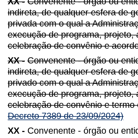
XX -
Convenente - órgão ou entid
indireta, de qualquer esfera de g
privada com o qual a Administra
execução de programa, projeto, 
celebração de convênio e acord
XX -
Convenente - órgão ou entid
indireta, de qualquer esfera de g
privado com o qual a Administra
execução de programa, projeto, 
celebração de convênio e termo
Decreto 7389 de 23/09/2024)
XX -
Convenente - órgão ou enti