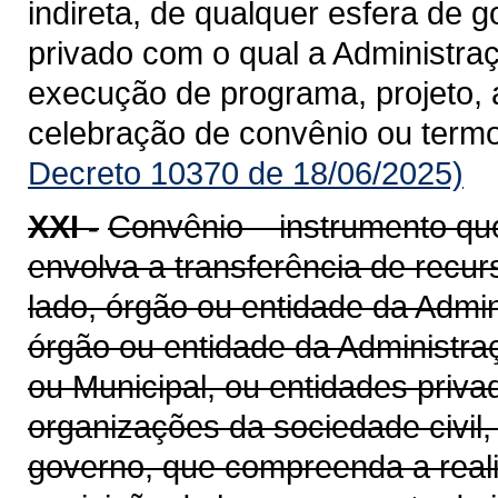
indireta, de qualquer esfera de g
privado com o qual a Administra
execução de programa, projeto, 
celebração de convênio ou term
Decreto 10370 de 18/06/2025)
XXI -
Convênio – instrumento qu
envolva a transferência de recu
lado, órgão ou entidade da Admin
órgão ou entidade da Administraçã
ou Municipal, ou entidades priv
organizações da sociedade civil
governo, que compreenda a realiz