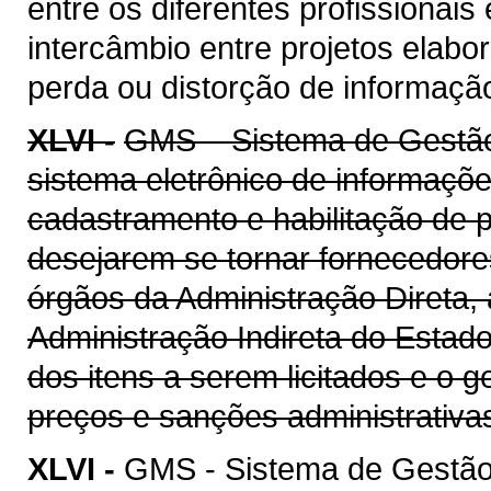
entre os diferentes profissionais
intercâmbio entre projetos elab
perda ou distorção de informaçã
XLVI -
GMS – Sistema de Gestão 
sistema eletrônico de informaçõe
cadastramento e habilitação de p
desejarem se tornar fornecedore
órgãos da Administração Direta, 
Administração Indireta do Estad
dos itens a serem licitados e o 
preços e sanções administrativa
XLVI -
GMS - Sistema de Gestão 