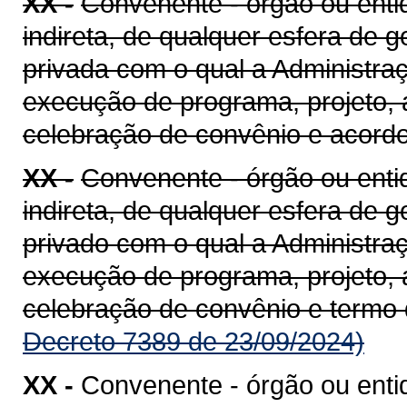
XX -
Convenente - órgão ou entid
indireta, de qualquer esfera de g
privada com o qual a Administra
execução de programa, projeto, 
celebração de convênio e acord
XX -
Convenente - órgão ou entid
indireta, de qualquer esfera de g
privado com o qual a Administra
execução de programa, projeto, 
celebração de convênio e termo
Decreto 7389 de 23/09/2024)
XX -
Convenente - órgão ou enti