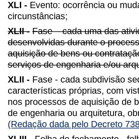
XLI -
Evento: ocorrência ou mud
circunstâncias;
XLII -
Fase – cada uma das ativi
desenvolvidas durante o proces
aquisição de bens ou contrataçã
serviços de engenharia e/ou arqu
XLII -
Fase - cada subdivisão se
características próprias, com vis
nos processos de aquisição de b
de engenharia ou arquitetura, o
(Redação dada pelo Decreto 738
XLIII -
Folha de fechamento - fol