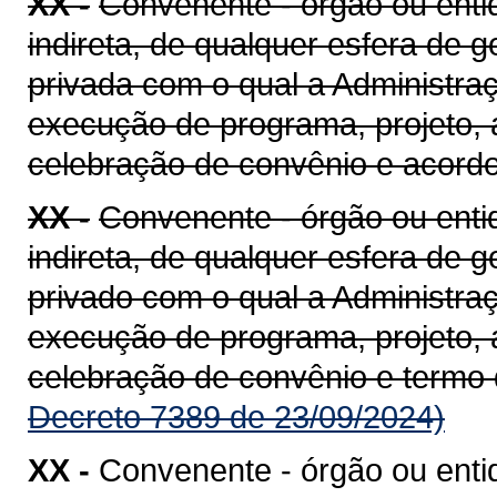
XX -
Convenente - órgão ou entid
indireta, de qualquer esfera de g
privada com o qual a Administra
execução de programa, projeto, 
celebração de convênio e acord
XX -
Convenente - órgão ou entid
indireta, de qualquer esfera de g
privado com o qual a Administra
execução de programa, projeto, 
celebração de convênio e termo
Decreto 7389 de 23/09/2024)
XX -
Convenente - órgão ou enti