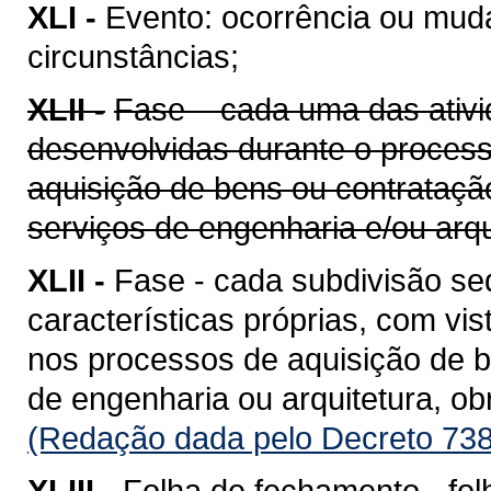
XLI -
Evento: ocorrência ou mud
circunstâncias;
XLII -
Fase – cada uma das ativi
desenvolvidas durante o proces
aquisição de bens ou contrataçã
serviços de engenharia e/ou arqu
XLII -
Fase - cada subdivisão se
características próprias, com vis
nos processos de aquisição de b
de engenharia ou arquitetura, o
(Redação dada pelo Decreto 738
XLIII -
Folha de fechamento - fol