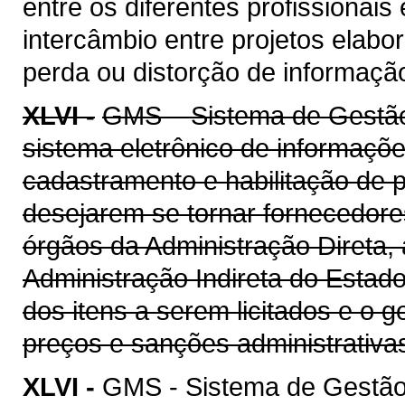
entre os diferentes profissionais
intercâmbio entre projetos elab
perda ou distorção de informaçã
XLVI -
GMS – Sistema de Gestão 
sistema eletrônico de informaçõe
cadastramento e habilitação de p
desejarem se tornar fornecedore
órgãos da Administração Direta, 
Administração Indireta do Estad
dos itens a serem licitados e o 
preços e sanções administrativa
XLVI -
GMS - Sistema de Gestão 