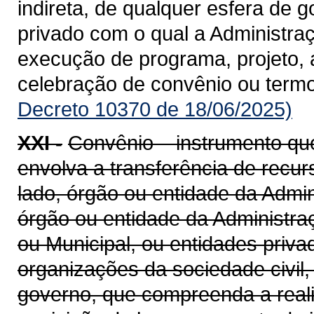
indireta, de qualquer esfera de g
privado com o qual a Administra
execução de programa, projeto, 
celebração de convênio ou term
Decreto 10370 de 18/06/2025)
XXI -
Convênio – instrumento qu
envolva a transferência de recu
lado, órgão ou entidade da Admin
órgão ou entidade da Administraçã
ou Municipal, ou entidades priv
organizações da sociedade civil
governo, que compreenda a realiz