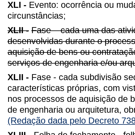
XLI -
Evento: ocorrência ou mud
circunstâncias;
XLII -
Fase – cada uma das ativi
desenvolvidas durante o proces
aquisição de bens ou contrataçã
serviços de engenharia e/ou arqu
XLII -
Fase - cada subdivisão se
características próprias, com vis
nos processos de aquisição de b
de engenharia ou arquitetura, o
(Redação dada pelo Decreto 738
XLIII -
Folha de fechamento - fol