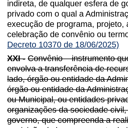
indireta, de qualquer esfera de g
privado com o qual a Administra
execução de programa, projeto, 
celebração de convênio ou term
Decreto 10370 de 18/06/2025)
XXI -
Convênio – instrumento qu
envolva a transferência de recu
lado, órgão ou entidade da Admin
órgão ou entidade da Administraçã
ou Municipal, ou entidades priv
organizações da sociedade civil
governo, que compreenda a realiz