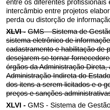
entre os diferentes profissionais
intercâmbio entre projetos elab
perda ou distorção de informaçã
XLVI -
GMS – Sistema de Gestão 
sistema eletrônico de informaçõe
cadastramento e habilitação de p
desejarem se tornar fornecedore
órgãos da Administração Direta, 
Administração Indireta do Estad
dos itens a serem licitados e o 
preços e sanções administrativa
XLVI -
GMS - Sistema de Gestão 