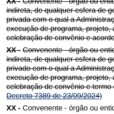
XX -
Convenente - órgão ou entid
indireta, de qualquer esfera de g
privada com o qual a Administra
execução de programa, projeto, 
celebração de convênio e acord
XX -
Convenente - órgão ou entid
indireta, de qualquer esfera de g
privado com o qual a Administra
execução de programa, projeto, 
celebração de convênio e termo
Decreto 7389 de 23/09/2024)
XX -
Convenente - órgão ou enti