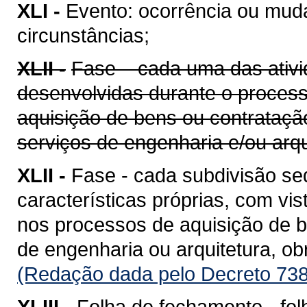
XLI -
Evento: ocorrência ou mud
circunstâncias;
XLII -
Fase – cada uma das ativi
desenvolvidas durante o proces
aquisição de bens ou contrataçã
serviços de engenharia e/ou arqu
XLII -
Fase - cada subdivisão se
características próprias, com vis
nos processos de aquisição de b
de engenharia ou arquitetura, o
(Redação dada pelo Decreto 738
XLIII -
Folha de fechamento - fol