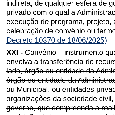
indireta, de qualquer esfera de g
privado com o qual a Administra
execução de programa, projeto, 
celebração de convênio ou term
Decreto 10370 de 18/06/2025)
XXI -
Convênio – instrumento qu
envolva a transferência de recu
lado, órgão ou entidade da Admin
órgão ou entidade da Administraçã
ou Municipal, ou entidades priv
organizações da sociedade civil
governo, que compreenda a realiz