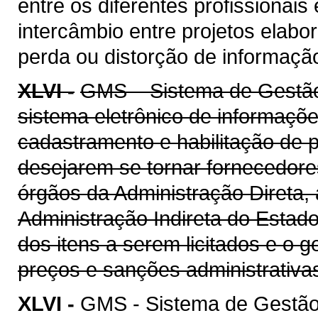
entre os diferentes profissionais
intercâmbio entre projetos elab
perda ou distorção de informaçã
XLVI -
GMS – Sistema de Gestão 
sistema eletrônico de informaçõe
cadastramento e habilitação de p
desejarem se tornar fornecedore
órgãos da Administração Direta, 
Administração Indireta do Estad
dos itens a serem licitados e o 
preços e sanções administrativa
XLVI -
GMS - Sistema de Gestão 