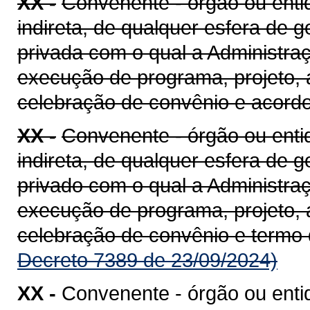
XX -
Convenente - órgão ou entid
indireta, de qualquer esfera de g
privada com o qual a Administra
execução de programa, projeto, 
celebração de convênio e acord
XX -
Convenente - órgão ou entid
indireta, de qualquer esfera de g
privado com o qual a Administra
execução de programa, projeto, 
celebração de convênio e termo
Decreto 7389 de 23/09/2024)
XX -
Convenente - órgão ou enti