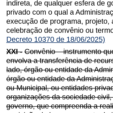
indireta, de qualquer esfera de g
privado com o qual a Administra
execução de programa, projeto, 
celebração de convênio ou term
Decreto 10370 de 18/06/2025)
XXI -
Convênio – instrumento qu
envolva a transferência de recu
lado, órgão ou entidade da Admin
órgão ou entidade da Administraçã
ou Municipal, ou entidades priv
organizações da sociedade civil
governo, que compreenda a realiz