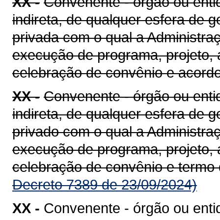
XX -
Convenente - órgão ou entid
indireta, de qualquer esfera de g
privada com o qual a Administra
execução de programa, projeto, 
celebração de convênio e acord
XX -
Convenente - órgão ou entid
indireta, de qualquer esfera de g
privado com o qual a Administra
execução de programa, projeto, 
celebração de convênio e termo
Decreto 7389 de 23/09/2024)
XX -
Convenente - órgão ou enti