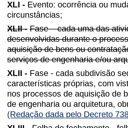
XLI -
Evento: ocorrência ou mud
circunstâncias;
XLII -
Fase – cada uma das ativi
desenvolvidas durante o proces
aquisição de bens ou contrataçã
serviços de engenharia e/ou arqu
XLII -
Fase - cada subdivisão se
características próprias, com vis
nos processos de aquisição de b
de engenharia ou arquitetura, o
(Redação dada pelo Decreto 738
XLIII -
Folha de fechamento - fol