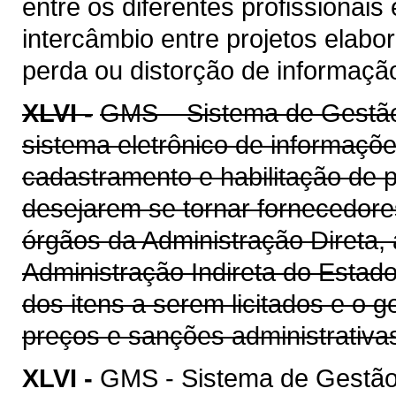
entre os diferentes profissionais
intercâmbio entre projetos elab
perda ou distorção de informaçã
XLVI -
GMS – Sistema de Gestão 
sistema eletrônico de informaçõe
cadastramento e habilitação de p
desejarem se tornar fornecedore
órgãos da Administração Direta, 
Administração Indireta do Estad
dos itens a serem licitados e o 
preços e sanções administrativa
XLVI -
GMS - Sistema de Gestão 