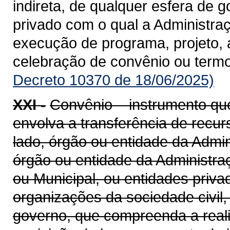
indireta, de qualquer esfera de g
privado com o qual a Administra
execução de programa, projeto, 
celebração de convênio ou term
Decreto 10370 de 18/06/2025)
XXI -
Convênio – instrumento qu
envolva a transferência de recu
lado, órgão ou entidade da Admin
órgão ou entidade da Administraçã
ou Municipal, ou entidades priv
organizações da sociedade civil
governo, que compreenda a realiz