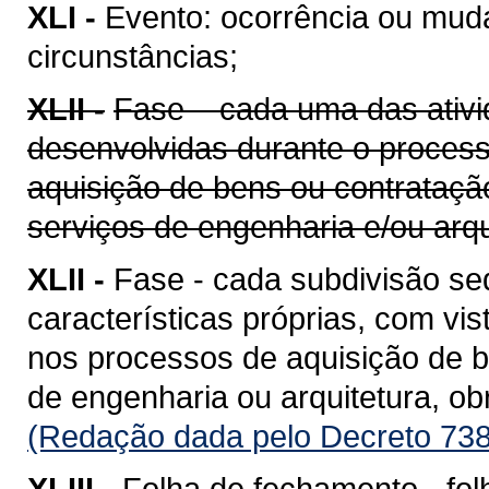
XLI -
Evento: ocorrência ou mud
circunstâncias;
XLII -
Fase – cada uma das ativi
desenvolvidas durante o proces
aquisição de bens ou contrataçã
serviços de engenharia e/ou arqu
XLII -
Fase - cada subdivisão se
características próprias, com vis
nos processos de aquisição de b
de engenharia ou arquitetura, o
(Redação dada pelo Decreto 738
XLIII -
Folha de fechamento - fol