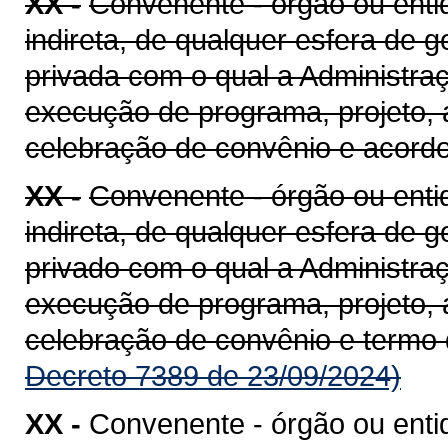
XX -
Convenente - órgão ou entid
indireta, de qualquer esfera de g
privada com o qual a Administra
execução de programa, projeto, 
celebração de convênio e acord
XX -
Convenente - órgão ou entid
indireta, de qualquer esfera de g
privado com o qual a Administra
execução de programa, projeto, 
celebração de convênio e termo
Decreto 7389 de 23/09/2024)
XX -
Convenente - órgão ou enti