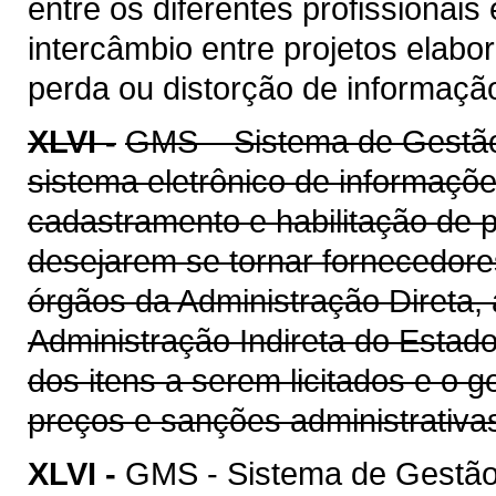
entre os diferentes profissionais
intercâmbio entre projetos elab
perda ou distorção de informaçã
XLVI -
GMS – Sistema de Gestão 
sistema eletrônico de informaçõe
cadastramento e habilitação de p
desejarem se tornar fornecedore
órgãos da Administração Direta, 
Administração Indireta do Estad
dos itens a serem licitados e o 
preços e sanções administrativa
XLVI -
GMS - Sistema de Gestão 