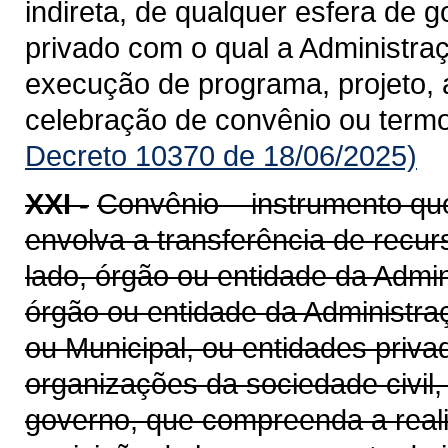
indireta, de qualquer esfera de g
privado com o qual a Administra
execução de programa, projeto, 
celebração de convênio ou term
Decreto 10370 de 18/06/2025)
XXI -
Convênio – instrumento qu
envolva a transferência de recu
lado, órgão ou entidade da Admin
órgão ou entidade da Administraçã
ou Municipal, ou entidades priv
organizações da sociedade civil
governo, que compreenda a realiz