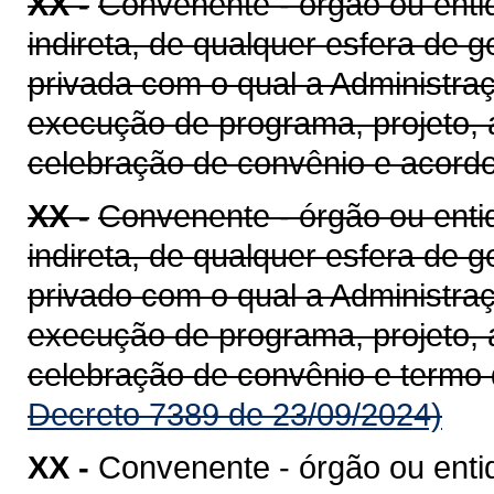
XX -
Convenente - órgão ou entid
indireta, de qualquer esfera de g
privada com o qual a Administra
execução de programa, projeto, 
celebração de convênio e acord
XX -
Convenente - órgão ou entid
indireta, de qualquer esfera de g
privado com o qual a Administra
execução de programa, projeto, 
celebração de convênio e termo
Decreto 7389 de 23/09/2024)
XX -
Convenente - órgão ou enti