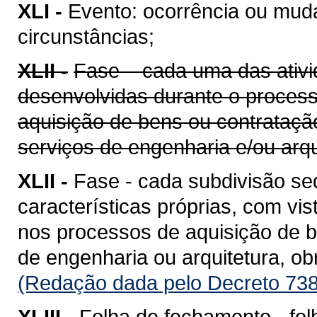
XLI -
Evento: ocorrência ou mud
circunstâncias;
XLII -
Fase – cada uma das ativi
desenvolvidas durante o proces
aquisição de bens ou contrataçã
serviços de engenharia e/ou arqu
XLII -
Fase - cada subdivisão se
características próprias, com vis
nos processos de aquisição de b
de engenharia ou arquitetura, o
(Redação dada pelo Decreto 738
XLIII -
Folha de fechamento - fol