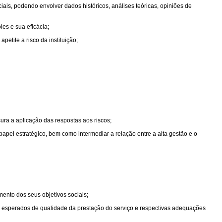
iais, podendo envolver dados históricos, análises teóricas, opiniões de
es e sua eficácia;
etite a risco da instituição;
sura a aplicação das respostas aos riscos;
pel estratégico, bem como intermediar a relação entre a alta gestão e o
mento dos seus objetivos sociais;
s esperados de qualidade da prestação do serviço e respectivas adequações