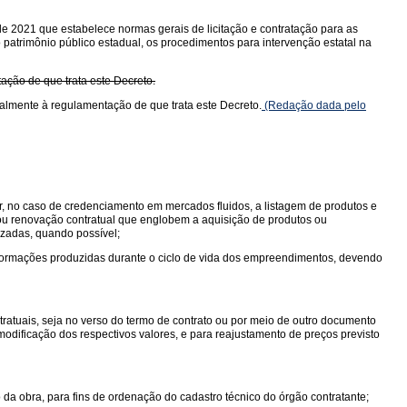
de 2021 que estabelece normas gerais de licitação e contratação para as
o patrimônio público estadual, os procedimentos para intervenção estatal na
tação de que trata este Decreto.
cialmente à regulamentação de que trata este Decreto.
(Redação dada pelo
r, no caso de credenciamento em mercados fluidos, a listagem de produtos e
 ou renovação contratual que englobem a aquisição de produtos ou
lizadas, quando possível;
ormações produzidas durante o ciclo de vida dos empreendimentos, devendo
ratuais, seja no verso do termo de contrato ou por meio de outro documento
modificação dos respectivos valores, e para reajustamento de preços previsto
 da obra, para fins de ordenação do cadastro técnico do órgão contratante;