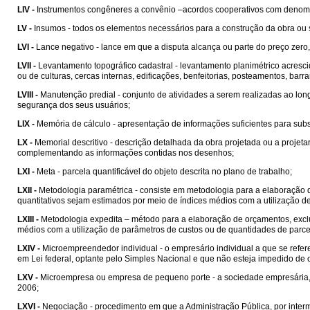
LIV -
Instrumentos congêneres a convênio –acordos cooperativos com denom
LV -
Insumos - todos os elementos necessários para a construção da obra ou 
LVI -
Lance negativo - lance em que a disputa alcança ou parte do preço zero,
LVII -
Levantamento topográfico cadastral - levantamento planimétrico acrescid
ou de culturas, cercas internas, edificações, benfeitorias, posteamentos, barran
LVIII -
Manutenção predial - conjunto de atividades a serem realizadas ao lon
segurança dos seus usuários;
LIX -
Memória de cálculo - apresentação de informações suficientes para sub
LX -
Memorial descritivo - descrição detalhada da obra projetada ou a projet
complementando as informações contidas nos desenhos;
LXI -
Meta - parcela quantificável do objeto descrita no plano de trabalho;
LXII -
Metodologia paramétrica - consiste em metodologia para a elaboração 
quantitativos sejam estimados por meio de índices médios com a utilização d
LXIII -
Metodologia expedita – método para a elaboração de orçamentos, exclu
médios com a utilização de parâmetros de custos ou de quantidades de parcel
LXIV -
Microempreendedor individual - o empresário individual a que se refere 
em Lei federal, optante pelo Simples Nacional e que não esteja impedido de o
LXV -
Microempresa ou empresa de pequeno porte - a sociedade empresária, a
2006;
LXVI -
Negociação - procedimento em que a Administração Pública, por intermé