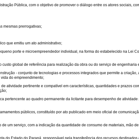
istração Pública, com o objetivo de promover o diálogo entre os atores sociais, 
 as mesmas prerrogativas;
ico que emitiu um ato administrativo;
pequeno porte e microempreendedor individual, na forma do estabelecido na Lei
 o custo global de referência para realização da obra ou do serviço de engenharia e
trução - conjunto de tecnologias e processos integrados que permite a criação, a
de vida do empreendimento;
e atividade pertinente e compatível em características, quantidades e prazos com
ação;
ca pertencente ao quadro permanente da licitante para desempenho de atividade p
amamentos públicos, constituído por ato publicado em meio oficial de comunicação
rio de um serviço, com a indicação da quantidade de consumo de materiais, mão d
reta do Estado do Paraná, responsável pela transferência dos recursos destinados