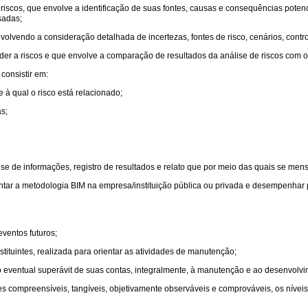
riscos, que envolve a identificação de suas fontes, causas e consequências potenc
sadas;
lvendo a consideração detalhada de incertezas, fontes de risco, cenários, control
r a riscos e que envolve a comparação de resultados da análise de riscos com o ap
consistir em:
e à qual o risco está relacionado;
s;
lise de informações, registro de resultados e relato que por meio das quais se men
ar a metodologia BIM na empresa/instituição pública ou privada e desempenhar pa
ventos futuros;
stituintes, realizada para orientar as atividades de manutenção;
ando eventual superávit de suas contas, integralmente, à manutenção e ao desenvolvi
 compreensíveis, tangíveis, objetivamente observáveis e comprováveis, os nívei