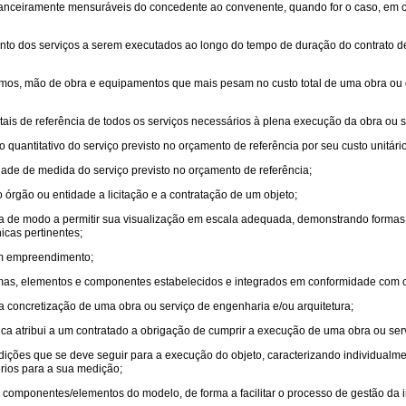
nanceiramente mensuráveis do concedente ao convenente, quando for o caso, em 
ento dos serviços a serem executados ao longo do tempo de duração do contrato de
mos, mão de obra e equipamentos que mais pesam no custo total de uma obra ou d
totais de referência de todos os serviços necessários à plena execução da obra ou 
do quantitativo do serviço previsto no orçamento de referência por seu custo unitári
idade de medida do serviço previsto no orçamento de referência;
o órgão ou entidade a licitação e a contratação de um objeto;
da de modo a permitir sua visualização em escala adequada, demonstrando formas,
icas pertinentes;
 um empreendimento;
stemas, elementos e componentes estabelecidos e integrados em conformidade com o
a concretização de uma obra ou serviço de engenharia e/ou arquitetura;
ica atribui a um contratado a obrigação de cumprir a execução de uma obra ou ser
ondições que se deve seguir para a execução do objeto, caracterizando individual
rios para a sua medição;
s componentes/elementos do modelo, de forma a facilitar o processo de gestão da