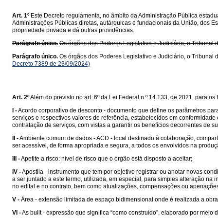
Art. 1º
Este Decreto regulamenta, no âmbito da Administração Pública estadual
Administrações Públicas diretas, autárquicas e fundacionais da União, dos Es
propriedade privada e dá outras providências.
Parágrafo único.
Os órgãos dos Poderes Legislativo e Judiciário, o Tribunal 
Parágrafo único.
Os órgãos dos Poderes Legislativo e Judiciário, o Tribunal 
Decreto 7389 de 23/09/2024)
Art. 2º
Além do previsto no art. 6º da Lei Federal n.º 14.133, de 2021, para o
I -
Acordo corporativo de desconto - documento que define os parâmetros para 
serviços e respectivos valores de referência, estabelecidos em conformidad
contratação de serviços, com vistas a garantir os benefícios decorrentes de su
II -
Ambiente comum de dados - ACD - local destinado à colaboração, compar
ser acessível, de forma apropriada e segura, a todos os envolvidos na prod
III -
Apetite a risco: nível de risco que o órgão está disposto a aceitar;
IV -
Apostila - instrumento que tem por objetivo registrar ou anotar novas c
a ser juntado a este termo, utilizada, em especial, para simples alteração n
no edital e no contrato, bem como atualizações, compensações ou apenaçõe
V -
Área - extensão limitada de espaço bidimensional onde é realizada a obra
VI -
As built - expressão que significa “como construído”, elaborado por meio 