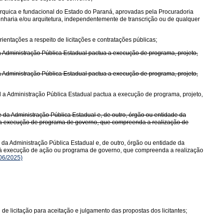
árquica e fundacional do Estado do Paraná, aprovadas pela Procuradoria
enharia e/ou arquitetura, independentemente de transcrição ou de qualquer
ientações a respeito de licitações e contratações públicas;
 a Administração Pública Estadual pactua a execução de programa, projeto,
 a Administração Pública Estadual pactua a execução de programa, projeto,
al a Administração Pública Estadual pactua a execução de programa, projeto,
 da Administração Pública Estadual e, de outro, órgão ou entidade da
do a execução de programa de governo, que compreenda a realização de
da Administração Pública Estadual e, de outro, órgão ou entidade da
ndo à execução de ação ou programa de governo, que compreenda a realização
06/2025)
 de licitação para aceitação e julgamento das propostas dos licitantes;