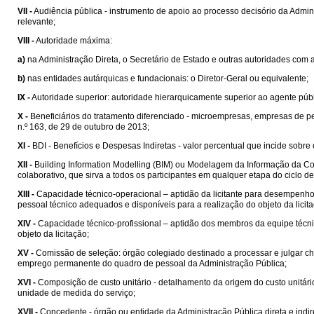
VII -
Audiência pública - instrumento de apoio ao processo decisório da Admin
relevante;
VIII -
Autoridade máxima:
a)
na Administração Direta, o Secretário de Estado e outras autoridades com
b)
nas entidades autárquicas e fundacionais: o Diretor-Geral ou equivalente;
IX -
Autoridade superior: autoridade hierarquicamente superior ao agente públ
X -
Beneficiários do tratamento diferenciado - microempresas, empresas de 
n.º 163, de 29 de outubro de 2013;
XI -
BDI - Benefícios e Despesas Indiretas - valor percentual que incide sobre
XII -
Building Information Modelling (BIM) ou Modelagem da Informação da Cons
colaborativo, que sirva a todos os participantes em qualquer etapa do ciclo 
XIII -
Capacidade técnico-operacional – aptidão da licitante para desempenho d
pessoal técnico adequados e disponíveis para a realização do objeto da licit
XIV -
Capacidade técnico-profissional – aptidão dos membros da equipe técni
objeto da licitação;
XV -
Comissão de seleção: órgão colegiado destinado a processar e julgar ch
emprego permanente do quadro de pessoal da Administração Pública;
XVI -
Composição de custo unitário - detalhamento da origem do custo unitá
unidade de medida do serviço;
XVII -
Concedente - órgão ou entidade da Administração Pública direta e indi