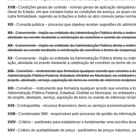
XVIII -
Condições gerais de contrato - normas gerais de aplicação obrigatóri
Geral do Estado, em que constam todas as condições da avença, as quais cons
outra formalidade, regendo as licitações e todos os atos conexos pelas norma
XIX -
Consulta pública – processo que objetiva receber sugestões do administr
XX -
Convenente - órgão ou entidade da Administração Pública direta e indire
atividade ou evento mediante a celebração de convênio e acordo de coopera
XX -
Convenente - órgão ou entidade da Administração Pública direta e indire
atividade ou evento mediante a celebração de convênio e termo de cooperaç
XX -
Convenente - órgão ou entidade da Administração Pública direta ou indir
ação, atividade ou evento mediante a celebração de convênio ou termo de c
XXI -
Convênio – instrumento que formaliza qualquer acordo que envolva a tra
Administração Pública Federal, Estadual, Distrital ou Municipal, ou entida
projeto, atividade, serviço, aquisição de bens ou evento de interesse recípr
XXI -
Convênio – instrumento que formaliza qualquer acordo que envolva a tra
Administração Pública Federal, Estadual, Distrital ou Municipal, ou entida
de projeto, atividade, serviço, aquisição de bens ou evento de interesse rec
XXII -
Contrapartida - recursos financeiros, bens ou serviços economicament
XXIII -
Coordenador BIM - responsável pelo processo de gestão da informaçã
XXIV -
Critério – parâmetro para estabelecer e fundamentar uma escolha dura
XXV -
Critério de aceitabilidade de preço - parâmetros de preços máximos, uni