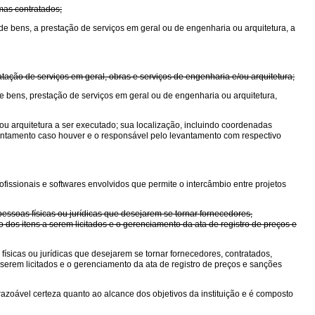
mas contratados;
de bens, a prestação de serviços em geral ou de engenharia ou arquitetura, a
ação de serviços em geral, obras e serviços de engenharia e/ou arquitetura;
de bens, prestação de serviços em geral ou de engenharia ou arquitetura,
ou arquitetura a ser executado; sua localização, incluindo coordenadas
evantamento caso houver e o responsável pelo levantamento com respectivo
ofissionais e softwares envolvidos que permite o intercâmbio entre projetos
essoas físicas ou jurídicas que desejarem se tornar fornecedores,
 dos itens a serem licitados e o gerenciamento da ata de registro de preços e
ísicas ou jurídicas que desejarem se tornar fornecedores, contratados,
serem licitados e o gerenciamento da ata de registro de preços e sanções
ar razoável certeza quanto ao alcance dos objetivos da instituição e é composto