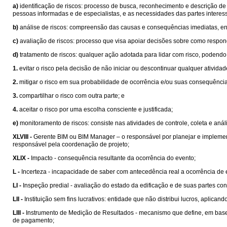
a)
identificação de riscos: processo de busca, reconhecimento e descrição de 
pessoas informadas e de especialistas, e as necessidades das partes interes
b)
análise de riscos: compreensão das causas e consequências imediatas, envo
c)
avaliação de riscos: processo que visa apoiar decisões sobre como responde
d)
tratamento de riscos: qualquer ação adotada para lidar com risco, podendo 
1.
evitar o risco pela decisão de não iniciar ou descontinuar qualquer atividad
2.
mitigar o risco em sua probabilidade de ocorrência e/ou suas consequência
3.
compartilhar o risco com outra parte; e
4.
aceitar o risco por uma escolha consciente e justificada;
e)
monitoramento de riscos: consiste nas atividades de controle, coleta e aná
XLVIII -
Gerente BIM ou BIM Manager – o responsável por planejar e implement
responsável pela coordenação de projeto;
XLIX -
Impacto - consequência resultante da ocorrência do evento;
L -
Incerteza - incapacidade de saber com antecedência real a ocorrência de e
LI -
Inspeção predial - avaliação do estado da edificação e de suas partes con
LII -
Instituição sem fins lucrativos: entidade que não distribui lucros, aplic
LIII -
Instrumento de Medição de Resultados - mecanismo que define, em bases
de pagamento;