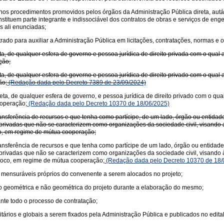
a nos procedimentos promovidos pelos órgãos da Administração Pública direta, aut
tituem parte integrante e indissociável dos contratos de obras e serviços de eng
s ali enunciadas;
ado para auxiliar a Administração Pública em licitações, contratações, normas e or
ta, de qualquer esfera de governo e pessoa jurídica de direito privada com o qual
ção;
ta, de qualquer esfera de governo e pessoa jurídica de direito privado com o qual
ão;
(Redação dada pelo Decreto 7389 de 23/09/2024)
eta, de qualquer esfera de governo, e pessoa jurídica de direito privado com o qu
ooperação;
(Redação dada pelo Decreto 10370 de 18/06/2025)
nsferência de recursos e que tenha como partícipe, de um lado, órgão ou entidade
des privadas que não se caracterizem como organizações da sociedade civil, visan
oco, em regime de mútua cooperação;
nsferência de recursos e que tenha como partícipe de um lado, órgão ou entidade 
des privadas que não se caracterizem como organizações da sociedade civil, visa
íproco, em regime de mútua cooperação;
(Redação dada pelo Decreto 10370 de 18/
e mensuráveis próprios do convenente a serem alocados no projeto;
o geométrica e não geométrica do projeto durante a elaboração do mesmo;
nte todo o processo de contratação;
tários e globais a serem fixados pela Administração Pública e publicados no edital