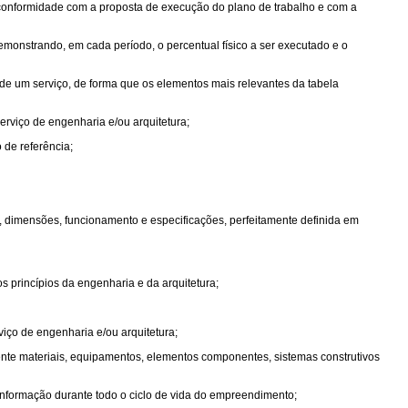
conformidade com a proposta de execução do plano de trabalho e com a
monstrando, em cada período, o percentual físico a ser executado e o
e um serviço, de forma que os elementos mais relevantes da tabela
serviço de engenharia e/ou arquitetura;
o de referência;
 dimensões, funcionamento e especificações, perfeitamente definida em
s princípios da engenharia e da arquitetura;
viço de engenharia e/ou arquitetura;
mente materiais, equipamentos, elementos componentes, sistemas construtivos
 informação durante todo o ciclo de vida do empreendimento;