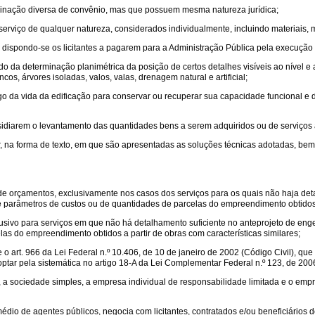
inação diversa de convênio, mas que possuem mesma natureza jurídica;
serviço de qualquer natureza, considerados individualmente, incluindo materiais,
 dispondo-se os licitantes a pagarem para a Administração Pública pela execução 
o da determinação planimétrica da posição de certos detalhes visíveis ao nível e a
cos, árvores isoladas, valos, valas, drenagem natural e artificial;
go da vida da edificação para conservar ou recuperar sua capacidade funcional e 
sidiarem o levantamento das quantidades bens a serem adquiridos ou de serviços a
ar, na forma de texto, em que são apresentadas as soluções técnicas adotadas, bem
de orçamentos, exclusivamente nos casos dos serviços para os quais não haja det
e parâmetros de custos ou de quantidades de parcelas do empreendimento obtidos a 
sivo para serviços em que não há detalhamento suficiente no anteprojeto de enge
as do empreendimento obtidos a partir de obras com características similares;
o art. 966 da Lei Federal n.º 10.406, de 10 de janeiro de 2002 (Código Civil), que 
ptar pela sistemática no artigo 18-A da Lei Complementar Federal n.º 123, de 200
 sociedade simples, a empresa individual de responsabilidade limitada e o empres
dio de agentes públicos, negocia com licitantes, contratados e/ou beneficiários d