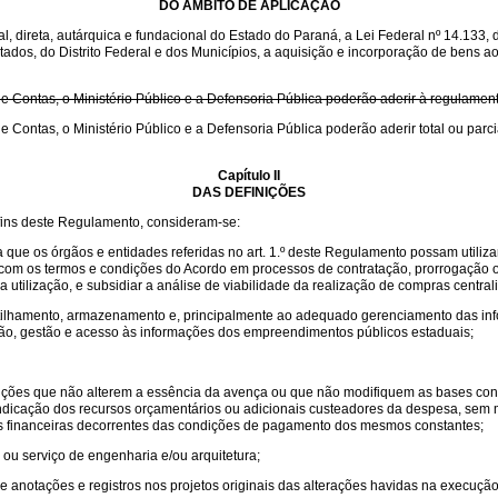
DO ÂMBITO DE APLICAÇÃO
, direta, autárquica e fundacional do Estado do Paraná, a Lei Federal nº 14.133, 
tados, do Distrito Federal e dos Municípios, a aquisição e incorporação de bens a
de Contas, o Ministério Público e a Defensoria Pública poderão aderir à regulamen
de Contas, o Ministério Público e a Defensoria Pública poderão aderir total ou par
Capítulo II
DAS DEFINIÇÕES
s fins deste Regulamento, consideram-se:
que os órgãos e entidades referidas no art. 1.º deste Regulamento possam utiliza
e com os termos e condições do Acordo em processos de contratação, prorrogação
a utilização, e subsidiar a análise de viabilidade da realização de compras centra
tilhamento, armazenamento e, principalmente ao adequado gerenciamento das inf
ução, gestão e acesso às informações dos empreendimentos públicos estaduais;
ondições que não alterem a essência da avença ou que não modifiquem as bases cont
a indicação dos recursos orçamentários ou adicionais custeadores da despesa, sem 
s financeiras decorrentes das condições de pagamento dos mesmos constantes;
 ou serviço de engenharia e/ou arquitetura;
de anotações e registros nos projetos originais das alterações havidas na execução