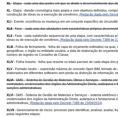
XL -
Etapa - cada uma das partes em que se divide o desenvolvimento das ob
XL -
Etapa - divisão cronológica mais ampla e com objetivos definidos, compo
construção de obras ou a execução de convênios;
(Redação dada pelo Decre
XLI -
Evento: ocorrência ou mudança em um conjunto específico de circunstân
XLII -
Fase – cada uma das atividades com características próprias desenvolvi
XLII -
Fase - cada subdivisão sequencial de uma etapa, com características pr
obras ou de execução de convênios;
(Redação dada pelo Decreto 7389 de 2
XLIII -
Folha de fechamento - folha de capa do orçamento estimativo na qual, 
geográficas; o órgão ou entidade usuária; a data de elaboração do orçamento
número de registro no Conselho de Classe;
XLIV -
Folha resumo - folha que resume os totais parciais de cada etapa dos p
XLV -
Formato neutro – expressão máxima do conceito Open BIM, formato de arqu
elaborados em diferentes softwares sem perda ou distorção de informação, s
XLVI -
GMS – Sistema de Gestão de Materiais, Obras e Serviços – sistema elet
contratados, credenciados dos órgãos da Administração Direta, autárquica e f
sanções administrativas;
XLVI -
GMS - Sistema de Gestão de Materiais e Serviços – sistema eletrônico 
credenciados dos órgãos da Administração Direta, autárquica e fundacional d
administrativas;
(Redação dada pelo Decreto 7389 de 23/09/2024)
XLVII -
Gerenciamento de riscos: processo para identificar, analisar, avaliar, t
pelas seguintes etapas: