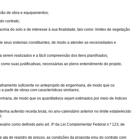
 mão de obra e equipamentos;
do contrato;
cima do solo e de interesse à sua finalidade, tais como: limites de vegetação
de seus sistemas constituintes, de modo a atender as necessidades e
 serem realizados e a fácil compreensão dos itens planilhados;
 como suas justificativas, necessárias ao pleno entendimento do projeto,
alhamento suficiente no anteprojeto de engenharia, de modo que os
partir de obras com características similares;
nharia, de modo que os quantitativos sejam estimados por meio de índices
tenha auferido receita bruta, no ano-calendário anterior no limite estabelecido
6;
ário como definido pelo art. 3º da Lei Complementar Federal n.º 123, de
e ata de registro de preços, as condições da proposta e/ou do contrato com