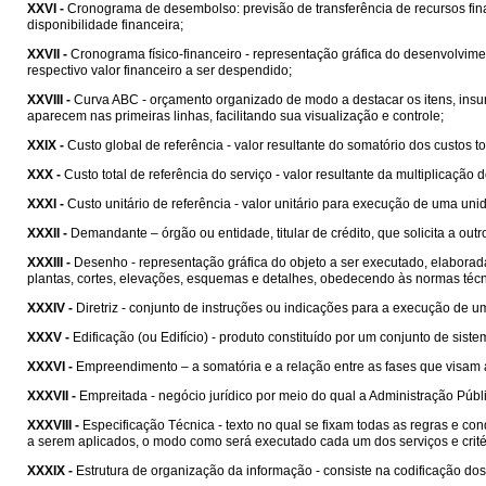
XXVI -
Cronograma de desembolso: previsão de transferência de recursos fi
disponibilidade financeira;
XXVII -
Cronograma físico-financeiro - representação gráfica do desenvolvim
respectivo valor financeiro a ser despendido;
XXVIII -
Curva ABC - orçamento organizado de modo a destacar os itens, insu
aparecem nas primeiras linhas, facilitando sua visualização e controle;
XXIX -
Custo global de referência - valor resultante do somatório dos custos 
XXX -
Custo total de referência do serviço - valor resultante da multiplicação 
XXXI -
Custo unitário de referência - valor unitário para execução de uma un
XXXII -
Demandante – órgão ou entidade, titular de crédito, que solicita a outr
XXXIII -
Desenho - representação gráfica do objeto a ser executado, elabora
plantas, cortes, elevações, esquemas e detalhes, obedecendo às normas técn
XXXIV -
Diretriz - conjunto de instruções ou indicações para a execução de
XXXV -
Edificação (ou Edifício) - produto constituído por um conjunto de si
XXXVI -
Empreendimento – a somatória e a relação entre as fases que visam 
XXXVII -
Empreitada - negócio jurídico por meio do qual a Administração Públ
XXXVIII -
Especificação Técnica - texto no qual se fixam todas as regras e c
a serem aplicados, o modo como será executado cada um dos serviços e crité
XXXIX -
Estrutura de organização da informação - consiste na codificação do