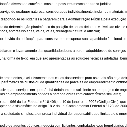
inação diversa de convênio, mas que possuem mesma natureza jurídica;
serviço de qualquer natureza, considerados individualmente, incluindo materiais,
 dispondo-se os licitantes a pagarem para a Administração Pública pela execução 
o da determinação planimétrica da posição de certos detalhes visíveis ao nível e a
cos, árvores isoladas, valos, valas, drenagem natural e artificial;
go da vida da edificação para conservar ou recuperar sua capacidade funcional e 
sidiarem o levantamento das quantidades bens a serem adquiridos ou de serviços a
ar, na forma de texto, em que são apresentadas as soluções técnicas adotadas, bem
de orçamentos, exclusivamente nos casos dos serviços para os quais não haja det
e parâmetros de custos ou de quantidades de parcelas do empreendimento obtidos a 
sivo para serviços em que não há detalhamento suficiente no anteprojeto de enge
as do empreendimento obtidos a partir de obras com características similares;
o art. 966 da Lei Federal n.º 10.406, de 10 de janeiro de 2002 (Código Civil), que 
ptar pela sistemática no artigo 18-A da Lei Complementar Federal n.º 123, de 200
 sociedade simples, a empresa individual de responsabilidade limitada e o empres
dio de agentes públicos, negocia com licitantes, contratados e/ou beneficiários d