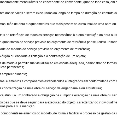
nanceiramente mensuráveis do concedente ao convenente, quando for o caso, em 
ento dos serviços a serem executados ao longo do tempo de duração do contrato de
mos, mão de obra e equipamentos que mais pesam no custo total de uma obra ou d
totais de referência de todos os serviços necessários à plena execução da obra ou 
do quantitativo do serviço previsto no orçamento de referência por seu custo unitári
idade de medida do serviço previsto no orçamento de referência;
o órgão ou entidade a licitação e a contratação de um objeto;
da de modo a permitir sua visualização em escala adequada, demonstrando formas,
icas pertinentes;
 um empreendimento;
stemas, elementos e componentes estabelecidos e integrados em conformidade com o
a concretização de uma obra ou serviço de engenharia e/ou arquitetura;
ica atribui a um contratado a obrigação de cumprir a execução de uma obra ou ser
ondições que se deve seguir para a execução do objeto, caracterizando individual
rios para a sua medição;
s componentes/elementos do modelo, de forma a facilitar o processo de gestão da