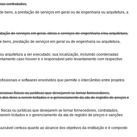
mas contratados;
de bens, a prestação de serviços em geral ou de engenharia ou arquitetura, a
ação de serviços em geral, obras e serviços de engenharia e/ou arquitetura;
de bens, prestação de serviços em geral ou de engenharia ou arquitetura,
ou arquitetura a ser executado; sua localização, incluindo coordenadas
evantamento caso houver e o responsável pelo levantamento com respectivo
ofissionais e softwares envolvidos que permite o intercâmbio entre projetos
essoas físicas ou jurídicas que desejarem se tornar fornecedores,
 dos itens a serem licitados e o gerenciamento da ata de registro de preços e
ísicas ou jurídicas que desejarem se tornar fornecedores, contratados,
serem licitados e o gerenciamento da ata de registro de preços e sanções
ar razoável certeza quanto ao alcance dos objetivos da instituição e é composto