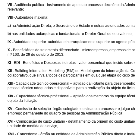
VII -
Audiência pública - instrumento de apoio ao processo decisório da Admin
relevante;
VIII -
Autoridade máxima:
a)
na Administração Direta, o Secretário de Estado e outras autoridades com
b)
nas entidades autárquicas e fundacionais: o Diretor-Geral ou equivalente;
IX -
Autoridade superior: autoridade hierarquicamente superior ao agente públ
X -
Beneficiários do tratamento diferenciado - microempresas, empresas de 
n.º 163, de 29 de outubro de 2013;
XI -
BDI - Benefícios e Despesas Indiretas - valor percentual que incide sobre
XII -
Building Information Modelling (BIM) ou Modelagem da Informação da Cons
colaborativo, que sirva a todos os participantes em qualquer etapa do ciclo 
XIII -
Capacidade técnico-operacional – aptidão da licitante para desempenho d
pessoal técnico adequados e disponíveis para a realização do objeto da licit
XIV -
Capacidade técnico-profissional – aptidão dos membros da equipe técni
objeto da licitação;
XV -
Comissão de seleção: órgão colegiado destinado a processar e julgar ch
emprego permanente do quadro de pessoal da Administração Pública;
XVI -
Composição de custo unitário - detalhamento da origem do custo unitá
unidade de medida do serviço;
XVII -
Concedente - órgão ou entidade da Administração Pública direta e indi