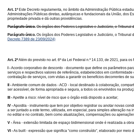
Art. 1º
Este Decreto regulamenta, no âmbito da Administração Pública estadual
Administrações Públicas diretas, autárquicas e fundacionais da União, dos Es
propriedade privada e dá outras providências.
Parágrafo único.
Os órgãos dos Poderes Legislativo e Judiciário, o Tribunal 
Parágrafo único.
Os órgãos dos Poderes Legislativo e Judiciário, o Tribunal 
Decreto 7389 de 23/09/2024)
Art. 2º
Além do previsto no art. 6º da Lei Federal n.º 14.133, de 2021, para o
I -
Acordo corporativo de desconto - documento que define os parâmetros para 
serviços e respectivos valores de referência, estabelecidos em conformidad
contratação de serviços, com vistas a garantir os benefícios decorrentes de su
II -
Ambiente comum de dados - ACD - local destinado à colaboração, compar
ser acessível, de forma apropriada e segura, a todos os envolvidos na prod
III -
Apetite a risco: nível de risco que o órgão está disposto a aceitar;
IV -
Apostila - instrumento que tem por objetivo registrar ou anotar novas c
a ser juntado a este termo, utilizada, em especial, para simples alteração n
no edital e no contrato, bem como atualizações, compensações ou apenaçõe
V -
Área - extensão limitada de espaço bidimensional onde é realizada a obra
VI -
As built - expressão que significa “como construído”, elaborado por meio 