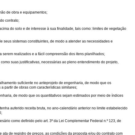
 mão de obra e equipamentos;
do contrato;
cima do solo e de interesse à sua finalidade, tais como: limites de vegetação
de seus sistemas constituintes, de modo a atender as necessidades e
 serem realizados e a fácil compreensão dos itens planilhados;
 como suas justificativas, necessárias ao pleno entendimento do projeto,
alhamento suficiente no anteprojeto de engenharia, de modo que os
partir de obras com características similares;
nharia, de modo que os quantitativos sejam estimados por meio de índices
tenha auferido receita bruta, no ano-calendário anterior no limite estabelecido
6;
ário como definido pelo art. 3º da Lei Complementar Federal n.º 123, de
e ata de registro de preços, as condições da proposta e/ou do contrato com