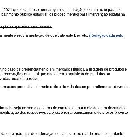
de 2021 que estabelece normas gerais de licitação e contratação para as
o patrimônio público estadual, os procedimentos para intervenção estatal na
tação de que trata este Decreto.
cialmente à regulamentação de que trata este Decreto.
(Redação dada pelo
r, no caso de credenciamento em mercados fluidos, a listagem de produtos e
 ou renovação contratual que englobem a aquisição de produtos ou
lizadas, quando possível;
ormações produzidas durante o ciclo de vida dos empreendimentos, devendo
ratuais, seja no verso do termo de contrato ou por meio de outro documento
modificação dos respectivos valores, e para reajustamento de preços previsto
 da obra, para fins de ordenação do cadastro técnico do órgão contratante;