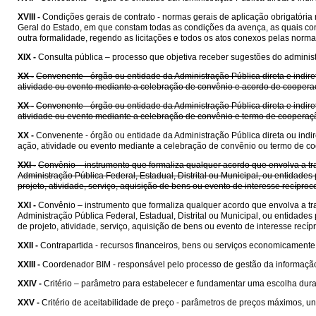
XVIII -
Condições gerais de contrato - normas gerais de aplicação obrigatóri
Geral do Estado, em que constam todas as condições da avença, as quais cons
outra formalidade, regendo as licitações e todos os atos conexos pelas norma
XIX -
Consulta pública – processo que objetiva receber sugestões do administr
XX -
Convenente - órgão ou entidade da Administração Pública direta e indire
atividade ou evento mediante a celebração de convênio e acordo de coopera
XX -
Convenente - órgão ou entidade da Administração Pública direta e indire
atividade ou evento mediante a celebração de convênio e termo de cooperaç
XX -
Convenente - órgão ou entidade da Administração Pública direta ou indir
ação, atividade ou evento mediante a celebração de convênio ou termo de c
XXI -
Convênio – instrumento que formaliza qualquer acordo que envolva a tra
Administração Pública Federal, Estadual, Distrital ou Municipal, ou entida
projeto, atividade, serviço, aquisição de bens ou evento de interesse recípr
XXI -
Convênio – instrumento que formaliza qualquer acordo que envolva a tra
Administração Pública Federal, Estadual, Distrital ou Municipal, ou entida
de projeto, atividade, serviço, aquisição de bens ou evento de interesse rec
XXII -
Contrapartida - recursos financeiros, bens ou serviços economicament
XXIII -
Coordenador BIM - responsável pelo processo de gestão da informaçã
XXIV -
Critério – parâmetro para estabelecer e fundamentar uma escolha dura
XXV -
Critério de aceitabilidade de preço - parâmetros de preços máximos, uni