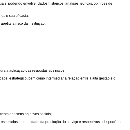
iais, podendo envolver dados históricos, análises teóricas, opiniões de
es e sua eficácia;
etite a risco da instituição;
sura a aplicação das respostas aos riscos;
pel estratégico, bem como intermediar a relação entre a alta gestão e o
mento dos seus objetivos sociais;
s esperados de qualidade da prestação do serviço e respectivas adequações