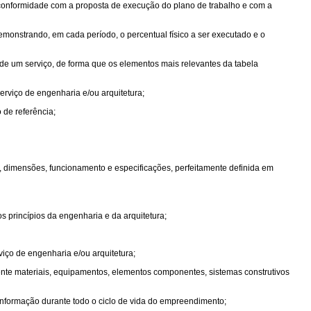
conformidade com a proposta de execução do plano de trabalho e com a
monstrando, em cada período, o percentual físico a ser executado e o
e um serviço, de forma que os elementos mais relevantes da tabela
serviço de engenharia e/ou arquitetura;
o de referência;
 dimensões, funcionamento e especificações, perfeitamente definida em
s princípios da engenharia e da arquitetura;
viço de engenharia e/ou arquitetura;
mente materiais, equipamentos, elementos componentes, sistemas construtivos
 informação durante todo o ciclo de vida do empreendimento;