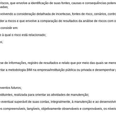
riscos, que envolve a identificação de suas fontes, causas e consequências potenc
sadas;
lvendo a consideração detalhada de incertezas, fontes de risco, cenários, control
r a riscos e que envolve a comparação de resultados da análise de riscos com o ap
consistir em:
e à qual o risco está relacionado;
s;
lise de informações, registro de resultados e relato que por meio das quais se men
ar a metodologia BIM na empresa/instituição pública ou privada e desempenhar pa
ventos futuros;
stituintes, realizada para orientar as atividades de manutenção;
ando eventual superávit de suas contas, integralmente, à manutenção e ao desenvolvi
 compreensíveis, tangíveis, objetivamente observáveis e comprováveis, os nívei