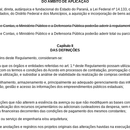
DO ÂMBITO DE APLICAÇÃO
, direta, autárquica e fundacional do Estado do Paraná, a Lei Federal nº 14.133, 
tados, do Distrito Federal e dos Municípios, a aquisição e incorporação de bens a
de Contas, o Ministério Público e a Defensoria Pública poderão aderir à regulamen
de Contas, o Ministério Público e a Defensoria Pública poderão aderir total ou par
Capítulo II
DAS DEFINIÇÕES
s fins deste Regulamento, consideram-se:
que os órgãos e entidades referidas no art. 1.º deste Regulamento possam utiliza
e com os termos e condições do Acordo em processos de contratação, prorrogação
a utilização, e subsidiar a análise de viabilidade da realização de compras centra
tilhamento, armazenamento e, principalmente ao adequado gerenciamento das inf
ução, gestão e acesso às informações dos empreendimentos públicos estaduais;
ondições que não alterem a essência da avença ou que não modifiquem as bases cont
a indicação dos recursos orçamentários ou adicionais custeadores da despesa, sem 
s financeiras decorrentes das condições de pagamento dos mesmos constantes;
 ou serviço de engenharia e/ou arquitetura;
de anotações e registros nos projetos originais das alterações havidas na execução