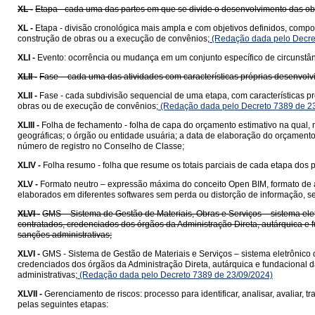
XL -
Etapa - cada uma das partes em que se divide o desenvolvimento das ob
XL -
Etapa - divisão cronológica mais ampla e com objetivos definidos, compo
construção de obras ou a execução de convênios;
(Redação dada pelo Decre
XLI -
Evento: ocorrência ou mudança em um conjunto específico de circunstân
XLII -
Fase – cada uma das atividades com características próprias desenvolvi
XLII -
Fase - cada subdivisão sequencial de uma etapa, com características pr
obras ou de execução de convênios;
(Redação dada pelo Decreto 7389 de 2
XLIII -
Folha de fechamento - folha de capa do orçamento estimativo na qual, 
geográficas; o órgão ou entidade usuária; a data de elaboração do orçamento
número de registro no Conselho de Classe;
XLIV -
Folha resumo - folha que resume os totais parciais de cada etapa dos p
XLV -
Formato neutro – expressão máxima do conceito Open BIM, formato de arqu
elaborados em diferentes softwares sem perda ou distorção de informação, s
XLVI -
GMS – Sistema de Gestão de Materiais, Obras e Serviços – sistema elet
contratados, credenciados dos órgãos da Administração Direta, autárquica e f
sanções administrativas;
XLVI -
GMS - Sistema de Gestão de Materiais e Serviços – sistema eletrônico 
credenciados dos órgãos da Administração Direta, autárquica e fundacional d
administrativas;
(Redação dada pelo Decreto 7389 de 23/09/2024)
XLVII -
Gerenciamento de riscos: processo para identificar, analisar, avaliar, t
pelas seguintes etapas: