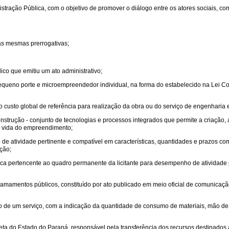
istração Pública, com o objetivo de promover o diálogo entre os atores sociais, 
 as mesmas prerrogativas;
ico que emitiu um ato administrativo;
pequeno porte e microempreendedor individual, na forma do estabelecido na Lei
 o custo global de referência para realização da obra ou do serviço de engenharia e
trução - conjunto de tecnologias e processos integrados que permite a criação, a
de vida do empreendimento;
e atividade pertinente e compatível em características, quantidades e prazos com
ação;
ca pertencente ao quadro permanente da licitante para desempenho de atividade p
amamentos públicos, constituído por ato publicado em meio oficial de comunicação
rio de um serviço, com a indicação da quantidade de consumo de materiais, mão d
reta do Estado do Paraná, responsável pela transferência dos recursos destinados