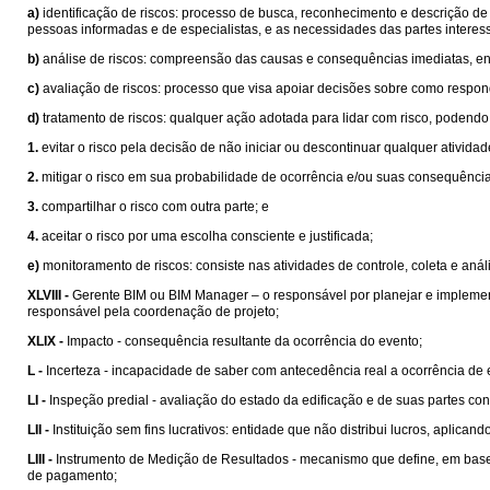
a)
identificação de riscos: processo de busca, reconhecimento e descrição de 
pessoas informadas e de especialistas, e as necessidades das partes interes
b)
análise de riscos: compreensão das causas e consequências imediatas, envo
c)
avaliação de riscos: processo que visa apoiar decisões sobre como responde
d)
tratamento de riscos: qualquer ação adotada para lidar com risco, podendo 
1.
evitar o risco pela decisão de não iniciar ou descontinuar qualquer atividad
2.
mitigar o risco em sua probabilidade de ocorrência e/ou suas consequência
3.
compartilhar o risco com outra parte; e
4.
aceitar o risco por uma escolha consciente e justificada;
e)
monitoramento de riscos: consiste nas atividades de controle, coleta e aná
XLVIII -
Gerente BIM ou BIM Manager – o responsável por planejar e implement
responsável pela coordenação de projeto;
XLIX -
Impacto - consequência resultante da ocorrência do evento;
L -
Incerteza - incapacidade de saber com antecedência real a ocorrência de e
LI -
Inspeção predial - avaliação do estado da edificação e de suas partes con
LII -
Instituição sem fins lucrativos: entidade que não distribui lucros, aplic
LIII -
Instrumento de Medição de Resultados - mecanismo que define, em bases
de pagamento;