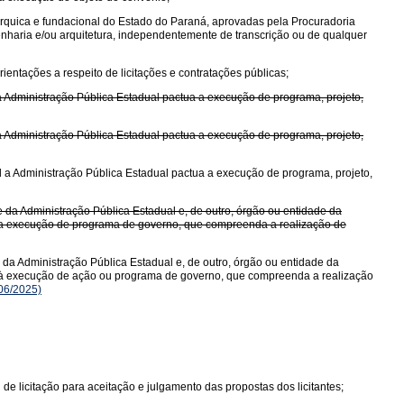
árquica e fundacional do Estado do Paraná, aprovadas pela Procuradoria
enharia e/ou arquitetura, independentemente de transcrição ou de qualquer
ientações a respeito de licitações e contratações públicas;
 a Administração Pública Estadual pactua a execução de programa, projeto,
 a Administração Pública Estadual pactua a execução de programa, projeto,
al a Administração Pública Estadual pactua a execução de programa, projeto,
 da Administração Pública Estadual e, de outro, órgão ou entidade da
do a execução de programa de governo, que compreenda a realização de
da Administração Pública Estadual e, de outro, órgão ou entidade da
ndo à execução de ação ou programa de governo, que compreenda a realização
06/2025)
 de licitação para aceitação e julgamento das propostas dos licitantes;