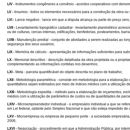
LIV -
Instrumentos congêneres a convênio –acordos cooperativos com denom
LV -
Insumos - todos os elementos necessários para a construção da obra ou 
LVI -
Lance negativo - lance em que a disputa alcança ou parte do preço zero,
LVII -
Levantamento topográfico cadastral - levantamento planimétrico acrescid
ou de culturas, cercas internas, edificações, benfeitorias, posteamentos, barran
LVIII -
Manutenção predial - conjunto de atividades a serem realizadas ao lon
segurança dos seus usuários;
LIX -
Memória de cálculo - apresentação de informações suficientes para sub
LX -
Memorial descritivo - descrição detalhada da obra projetada ou a projet
complementando as informações contidas nos desenhos;
LXI -
Meta - parcela quantificável do objeto descrita no plano de trabalho;
LXII -
Metodologia paramétrica - consiste em metodologia para a elaboração 
quantitativos sejam estimados por meio de índices médios com a utilização d
LXIII -
Metodologia expedita – método para a elaboração de orçamentos, exclu
médios com a utilização de parâmetros de custos ou de quantidades de parcel
LXIV -
Microempreendedor individual - o empresário individual a que se refere 
em Lei federal, optante pelo Simples Nacional e que não esteja impedido de o
LXV -
Microempresa ou empresa de pequeno porte - a sociedade empresária, a
2006;
LXVI -
Negociação - procedimento em que a Administração Pública, por intermé