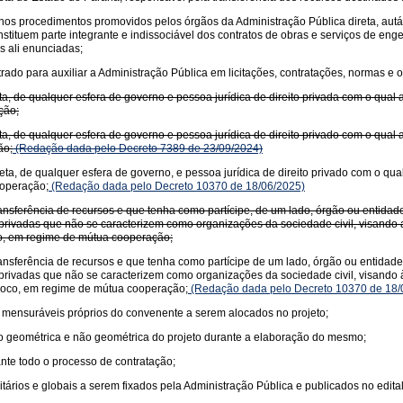
a nos procedimentos promovidos pelos órgãos da Administração Pública direta, aut
tituem parte integrante e indissociável dos contratos de obras e serviços de eng
s ali enunciadas;
ado para auxiliar a Administração Pública em licitações, contratações, normas e or
ta, de qualquer esfera de governo e pessoa jurídica de direito privada com o qual
ção;
ta, de qualquer esfera de governo e pessoa jurídica de direito privado com o qual
ão;
(Redação dada pelo Decreto 7389 de 23/09/2024)
eta, de qualquer esfera de governo, e pessoa jurídica de direito privado com o qu
ooperação;
(Redação dada pelo Decreto 10370 de 18/06/2025)
nsferência de recursos e que tenha como partícipe, de um lado, órgão ou entidade
des privadas que não se caracterizem como organizações da sociedade civil, visan
oco, em regime de mútua cooperação;
nsferência de recursos e que tenha como partícipe de um lado, órgão ou entidade 
des privadas que não se caracterizem como organizações da sociedade civil, visa
íproco, em regime de mútua cooperação;
(Redação dada pelo Decreto 10370 de 18/
e mensuráveis próprios do convenente a serem alocados no projeto;
o geométrica e não geométrica do projeto durante a elaboração do mesmo;
nte todo o processo de contratação;
tários e globais a serem fixados pela Administração Pública e publicados no edital