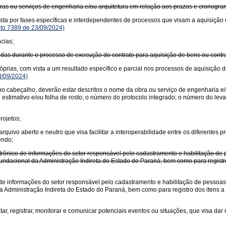
ras ou serviços de engenharia e/ou arquitetura em relação aos prazos e cronogra
sta por fases específicas e interdependentes de processos que visam a aquisição 
to 7389 de 23/09/2024)
cias;
das durante o processo de execução do contrato para aquisição de bens ou contrat
óprias, com vista a um resultado específico e parcial nos processos de aquisição 
3/09/2024)
no cabeçalho, deverão estar descritos o nome da obra ou serviço de engenharia e/
 estimativo e/ou folha de rosto; o número do protocolo integrado; o número do l
rojetos;
ivo aberto e neutro que visa facilitar a interoperabilidade entre os diferentes pr
endo;
rônico de informações do setor responsável pelo cadastramento e habilitação de p
undacional da Administração Indireta do Estado do Paraná, bem como para registro
de informações do setor responsável pelo cadastramento e habilitação de pessoas f
a Administração Indireta do Estado do Paraná, bem como para registro dos itens a 
ratar, registrar, monitorar e comunicar potenciais eventos ou situações, que visa d