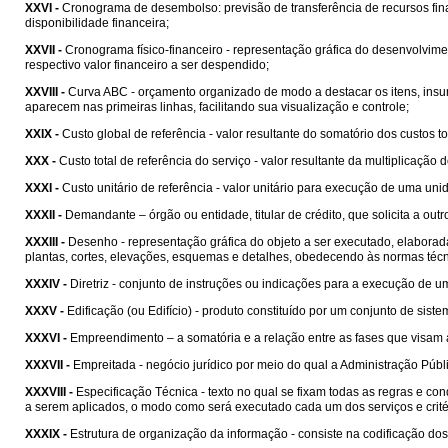
XXVI -
Cronograma de desembolso: previsão de transferência de recursos fi
disponibilidade financeira;
XXVII -
Cronograma físico-financeiro - representação gráfica do desenvolvim
respectivo valor financeiro a ser despendido;
XXVIII -
Curva ABC - orçamento organizado de modo a destacar os itens, insu
aparecem nas primeiras linhas, facilitando sua visualização e controle;
XXIX -
Custo global de referência - valor resultante do somatório dos custos 
XXX -
Custo total de referência do serviço - valor resultante da multiplicação 
XXXI -
Custo unitário de referência - valor unitário para execução de uma un
XXXII -
Demandante – órgão ou entidade, titular de crédito, que solicita a outr
XXXIII -
Desenho - representação gráfica do objeto a ser executado, elabora
plantas, cortes, elevações, esquemas e detalhes, obedecendo às normas técn
XXXIV -
Diretriz - conjunto de instruções ou indicações para a execução de
XXXV -
Edificação (ou Edifício) - produto constituído por um conjunto de si
XXXVI -
Empreendimento – a somatória e a relação entre as fases que visam 
XXXVII -
Empreitada - negócio jurídico por meio do qual a Administração Públ
XXXVIII -
Especificação Técnica - texto no qual se fixam todas as regras e c
a serem aplicados, o modo como será executado cada um dos serviços e crité
XXXIX -
Estrutura de organização da informação - consiste na codificação do