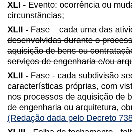
XLI -
Evento: ocorrência ou mud
circunstâncias;
XLII -
Fase – cada uma das ativi
desenvolvidas durante o proces
aquisição de bens ou contrataçã
serviços de engenharia e/ou arqu
XLII -
Fase - cada subdivisão se
características próprias, com vis
nos processos de aquisição de b
de engenharia ou arquitetura, o
(Redação dada pelo Decreto 738
XLIII -
Folha de fechamento - fol