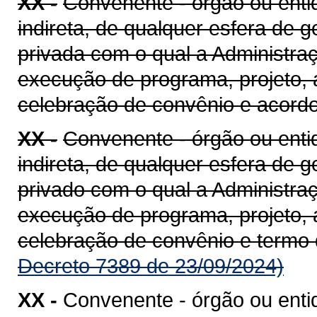
XX -
Convenente - órgão ou entid
indireta, de qualquer esfera de g
privada com o qual a Administra
execução de programa, projeto, 
celebração de convênio e acord
XX -
Convenente - órgão ou entid
indireta, de qualquer esfera de g
privado com o qual a Administra
execução de programa, projeto, 
celebração de convênio e termo
Decreto 7389 de 23/09/2024)
XX -
Convenente - órgão ou enti