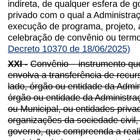
indireta, de qualquer esfera de g
privado com o qual a Administra
execução de programa, projeto, 
celebração de convênio ou term
Decreto 10370 de 18/06/2025)
XXI -
Convênio – instrumento qu
envolva a transferência de recu
lado, órgão ou entidade da Admin
órgão ou entidade da Administraçã
ou Municipal, ou entidades priv
organizações da sociedade civil
governo, que compreenda a realiz