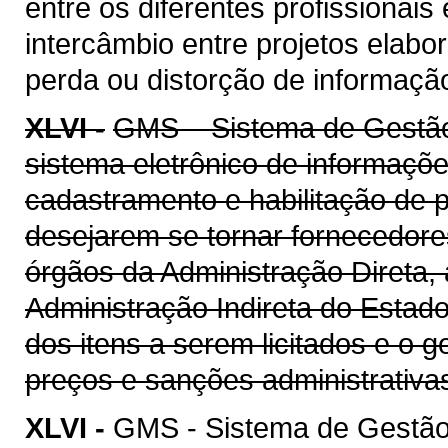
entre os diferentes profissionais
intercâmbio entre projetos elab
perda ou distorção de informaçã
XLVI -
GMS – Sistema de Gestão 
sistema eletrônico de informaçõe
cadastramento e habilitação de p
desejarem se tornar fornecedore
órgãos da Administração Direta, 
Administração Indireta do Estad
dos itens a serem licitados e o 
preços e sanções administrativa
XLVI -
GMS - Sistema de Gestão 