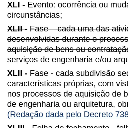
XLI -
Evento: ocorrência ou mud
circunstâncias;
XLII -
Fase – cada uma das ativi
desenvolvidas durante o proces
aquisição de bens ou contrataçã
serviços de engenharia e/ou arqu
XLII -
Fase - cada subdivisão se
características próprias, com vis
nos processos de aquisição de b
de engenharia ou arquitetura, o
(Redação dada pelo Decreto 738
XLIII -
Folha de fechamento - fol