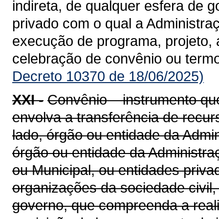
indireta, de qualquer esfera de g
privado com o qual a Administra
execução de programa, projeto, 
celebração de convênio ou term
Decreto 10370 de 18/06/2025)
XXI -
Convênio – instrumento qu
envolva a transferência de recu
lado, órgão ou entidade da Admin
órgão ou entidade da Administraçã
ou Municipal, ou entidades priv
organizações da sociedade civil
governo, que compreenda a realiz