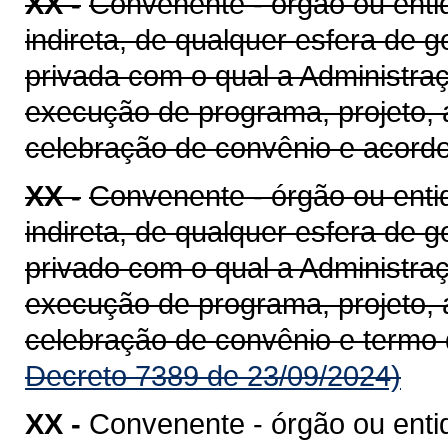
XX -
Convenente - órgão ou entid
indireta, de qualquer esfera de g
privada com o qual a Administra
execução de programa, projeto, 
celebração de convênio e acord
XX -
Convenente - órgão ou entid
indireta, de qualquer esfera de g
privado com o qual a Administra
execução de programa, projeto, 
celebração de convênio e termo
Decreto 7389 de 23/09/2024)
XX -
Convenente - órgão ou enti