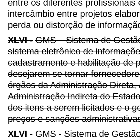
entre os diferentes profissionais
intercâmbio entre projetos elab
perda ou distorção de informaçã
XLVI -
GMS – Sistema de Gestão 
sistema eletrônico de informaçõe
cadastramento e habilitação de p
desejarem se tornar fornecedore
órgãos da Administração Direta, 
Administração Indireta do Estad
dos itens a serem licitados e o 
preços e sanções administrativa
XLVI -
GMS - Sistema de Gestão 