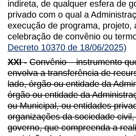
indireta, de qualquer esfera de g
privado com o qual a Administra
execução de programa, projeto, 
celebração de convênio ou term
Decreto 10370 de 18/06/2025)
XXI -
Convênio – instrumento qu
envolva a transferência de recu
lado, órgão ou entidade da Admin
órgão ou entidade da Administraçã
ou Municipal, ou entidades priv
organizações da sociedade civil
governo, que compreenda a realiz