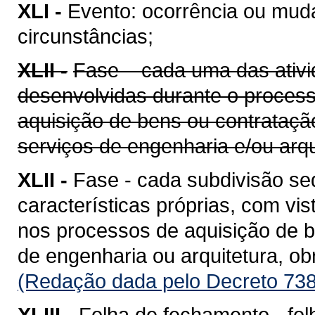
XLI -
Evento: ocorrência ou mud
circunstâncias;
XLII -
Fase – cada uma das ativi
desenvolvidas durante o proces
aquisição de bens ou contrataçã
serviços de engenharia e/ou arqu
XLII -
Fase - cada subdivisão se
características próprias, com vis
nos processos de aquisição de b
de engenharia ou arquitetura, o
(Redação dada pelo Decreto 738
XLIII -
Folha de fechamento - fol