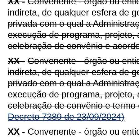
XX -
Convenente - órgão ou entid
indireta, de qualquer esfera de g
privada com o qual a Administra
execução de programa, projeto, 
celebração de convênio e acord
XX -
Convenente - órgão ou entid
indireta, de qualquer esfera de g
privado com o qual a Administra
execução de programa, projeto, 
celebração de convênio e termo
Decreto 7389 de 23/09/2024)
XX -
Convenente - órgão ou enti