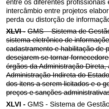
entre os diferentes profissionais
intercâmbio entre projetos elab
perda ou distorção de informaçã
XLVI -
GMS – Sistema de Gestão 
sistema eletrônico de informaçõe
cadastramento e habilitação de p
desejarem se tornar fornecedore
órgãos da Administração Direta, 
Administração Indireta do Estad
dos itens a serem licitados e o 
preços e sanções administrativa
XLVI -
GMS - Sistema de Gestão 