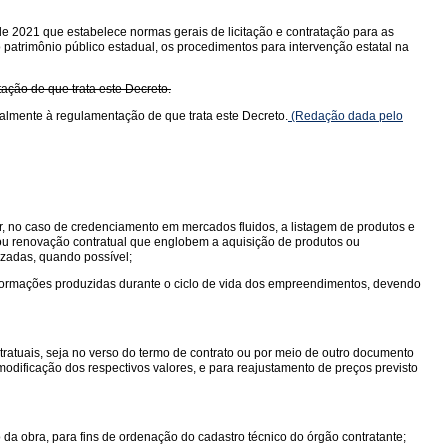
de 2021 que estabelece normas gerais de licitação e contratação para as
o patrimônio público estadual, os procedimentos para intervenção estatal na
tação de que trata este Decreto.
cialmente à regulamentação de que trata este Decreto.
(Redação dada pelo
r, no caso de credenciamento em mercados fluidos, a listagem de produtos e
 ou renovação contratual que englobem a aquisição de produtos ou
lizadas, quando possível;
ormações produzidas durante o ciclo de vida dos empreendimentos, devendo
ratuais, seja no verso do termo de contrato ou por meio de outro documento
modificação dos respectivos valores, e para reajustamento de preços previsto
 da obra, para fins de ordenação do cadastro técnico do órgão contratante;