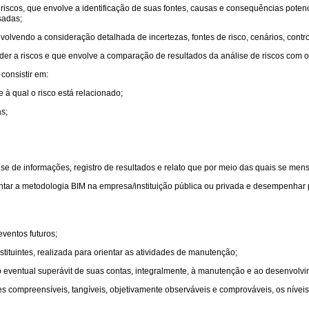
riscos, que envolve a identificação de suas fontes, causas e consequências potenc
sadas;
lvendo a consideração detalhada de incertezas, fontes de risco, cenários, control
r a riscos e que envolve a comparação de resultados da análise de riscos com o ap
consistir em:
e à qual o risco está relacionado;
s;
lise de informações, registro de resultados e relato que por meio das quais se men
ar a metodologia BIM na empresa/instituição pública ou privada e desempenhar pa
ventos futuros;
stituintes, realizada para orientar as atividades de manutenção;
ando eventual superávit de suas contas, integralmente, à manutenção e ao desenvolvi
 compreensíveis, tangíveis, objetivamente observáveis e comprováveis, os nívei