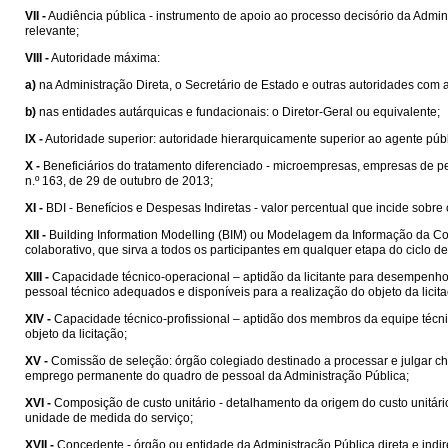
VII -
Audiência pública - instrumento de apoio ao processo decisório da Admin
relevante;
VIII -
Autoridade máxima:
a)
na Administração Direta, o Secretário de Estado e outras autoridades com
b)
nas entidades autárquicas e fundacionais: o Diretor-Geral ou equivalente;
IX -
Autoridade superior: autoridade hierarquicamente superior ao agente públ
X -
Beneficiários do tratamento diferenciado - microempresas, empresas de 
n.º 163, de 29 de outubro de 2013;
XI -
BDI - Benefícios e Despesas Indiretas - valor percentual que incide sobre
XII -
Building Information Modelling (BIM) ou Modelagem da Informação da Cons
colaborativo, que sirva a todos os participantes em qualquer etapa do ciclo 
XIII -
Capacidade técnico-operacional – aptidão da licitante para desempenho d
pessoal técnico adequados e disponíveis para a realização do objeto da licit
XIV -
Capacidade técnico-profissional – aptidão dos membros da equipe técni
objeto da licitação;
XV -
Comissão de seleção: órgão colegiado destinado a processar e julgar ch
emprego permanente do quadro de pessoal da Administração Pública;
XVI -
Composição de custo unitário - detalhamento da origem do custo unitá
unidade de medida do serviço;
XVII -
Concedente - órgão ou entidade da Administração Pública direta e indi