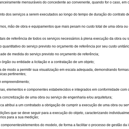
nanceiramente mensuráveis do concedente ao convenente, quando for o caso, em 
ento dos serviços a serem executados ao longo do tempo de duração do contrato de
mos, mão de obra e equipamentos que mais pesam no custo total de uma obra ou d
totais de referência de todos os serviços necessários à plena execução da obra ou 
do quantitativo do serviço previsto no orçamento de referência por seu custo unitári
idade de medida do serviço previsto no orçamento de referência;
o órgão ou entidade a licitação e a contratação de um objeto;
da de modo a permitir sua visualização em escala adequada, demonstrando formas,
icas pertinentes;
 um empreendimento;
stemas, elementos e componentes estabelecidos e integrados em conformidade com o
a concretização de uma obra ou serviço de engenharia e/ou arquitetura;
ica atribui a um contratado a obrigação de cumprir a execução de uma obra ou ser
ondições que se deve seguir para a execução do objeto, caracterizando individual
rios para a sua medição;
s componentes/elementos do modelo, de forma a facilitar o processo de gestão da