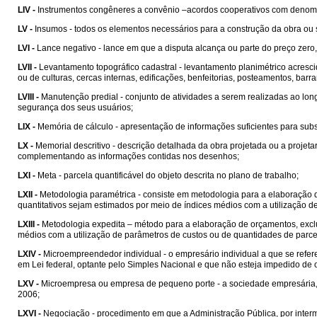
LIV -
Instrumentos congêneres a convênio –acordos cooperativos com denom
LV -
Insumos - todos os elementos necessários para a construção da obra ou 
LVI -
Lance negativo - lance em que a disputa alcança ou parte do preço zero,
LVII -
Levantamento topográfico cadastral - levantamento planimétrico acrescid
ou de culturas, cercas internas, edificações, benfeitorias, posteamentos, barran
LVIII -
Manutenção predial - conjunto de atividades a serem realizadas ao lon
segurança dos seus usuários;
LIX -
Memória de cálculo - apresentação de informações suficientes para sub
LX -
Memorial descritivo - descrição detalhada da obra projetada ou a projet
complementando as informações contidas nos desenhos;
LXI -
Meta - parcela quantificável do objeto descrita no plano de trabalho;
LXII -
Metodologia paramétrica - consiste em metodologia para a elaboração 
quantitativos sejam estimados por meio de índices médios com a utilização d
LXIII -
Metodologia expedita – método para a elaboração de orçamentos, exclu
médios com a utilização de parâmetros de custos ou de quantidades de parcel
LXIV -
Microempreendedor individual - o empresário individual a que se refere 
em Lei federal, optante pelo Simples Nacional e que não esteja impedido de o
LXV -
Microempresa ou empresa de pequeno porte - a sociedade empresária, a
2006;
LXVI -
Negociação - procedimento em que a Administração Pública, por intermé