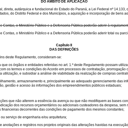
DO ÂMBITO DE APLICAÇÃO
, direta, autárquica e fundacional do Estado do Paraná, a Lei Federal nº 14.133, 
tados, do Distrito Federal e dos Municípios, a aquisição e incorporação de bens a
de Contas, o Ministério Público e a Defensoria Pública poderão aderir à regulamen
de Contas, o Ministério Público e a Defensoria Pública poderão aderir total ou par
Capítulo II
DAS DEFINIÇÕES
s fins deste Regulamento, consideram-se:
que os órgãos e entidades referidas no art. 1.º deste Regulamento possam utiliza
e com os termos e condições do Acordo em processos de contratação, prorrogação
a utilização, e subsidiar a análise de viabilidade da realização de compras centra
tilhamento, armazenamento e, principalmente ao adequado gerenciamento das inf
ução, gestão e acesso às informações dos empreendimentos públicos estaduais;
ondições que não alterem a essência da avença ou que não modifiquem as bases cont
a indicação dos recursos orçamentários ou adicionais custeadores da despesa, sem 
s financeiras decorrentes das condições de pagamento dos mesmos constantes;
 ou serviço de engenharia e/ou arquitetura;
de anotações e registros nos projetos originais das alterações havidas na execução