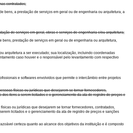
mas contratados;
de bens, a prestação de serviços em geral ou de engenharia ou arquitetura, a
ação de serviços em geral, obras e serviços de engenharia e/ou arquitetura;
de bens, prestação de serviços em geral ou de engenharia ou arquitetura,
ou arquitetura a ser executado; sua localização, incluindo coordenadas
evantamento caso houver e o responsável pelo levantamento com respectivo
ofissionais e softwares envolvidos que permite o intercâmbio entre projetos
essoas físicas ou jurídicas que desejarem se tornar fornecedores,
 dos itens a serem licitados e o gerenciamento da ata de registro de preços e
ísicas ou jurídicas que desejarem se tornar fornecedores, contratados,
serem licitados e o gerenciamento da ata de registro de preços e sanções
ar razoável certeza quanto ao alcance dos objetivos da instituição e é composto