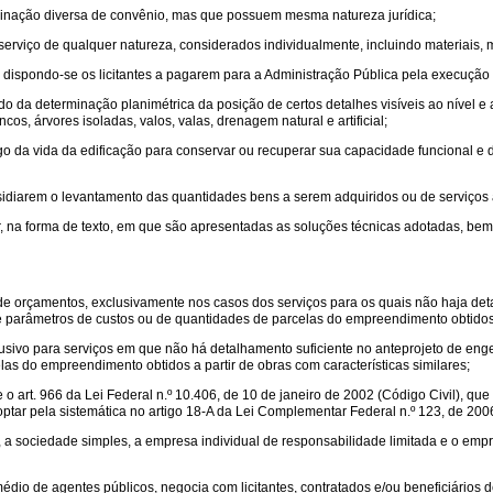
inação diversa de convênio, mas que possuem mesma natureza jurídica;
serviço de qualquer natureza, considerados individualmente, incluindo materiais,
 dispondo-se os licitantes a pagarem para a Administração Pública pela execução 
o da determinação planimétrica da posição de certos detalhes visíveis ao nível e a
cos, árvores isoladas, valos, valas, drenagem natural e artificial;
go da vida da edificação para conservar ou recuperar sua capacidade funcional e 
sidiarem o levantamento das quantidades bens a serem adquiridos ou de serviços a
ar, na forma de texto, em que são apresentadas as soluções técnicas adotadas, bem
de orçamentos, exclusivamente nos casos dos serviços para os quais não haja det
e parâmetros de custos ou de quantidades de parcelas do empreendimento obtidos a 
sivo para serviços em que não há detalhamento suficiente no anteprojeto de enge
as do empreendimento obtidos a partir de obras com características similares;
o art. 966 da Lei Federal n.º 10.406, de 10 de janeiro de 2002 (Código Civil), que 
ptar pela sistemática no artigo 18-A da Lei Complementar Federal n.º 123, de 200
 sociedade simples, a empresa individual de responsabilidade limitada e o empres
dio de agentes públicos, negocia com licitantes, contratados e/ou beneficiários d