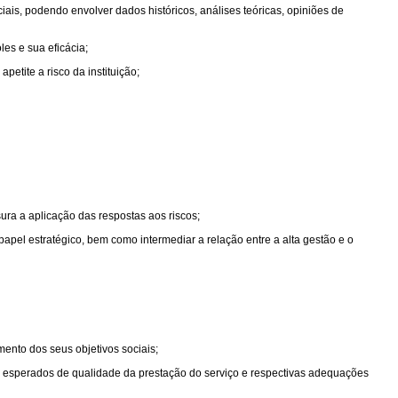
iais, podendo envolver dados históricos, análises teóricas, opiniões de
es e sua eficácia;
etite a risco da instituição;
sura a aplicação das respostas aos riscos;
pel estratégico, bem como intermediar a relação entre a alta gestão e o
mento dos seus objetivos sociais;
s esperados de qualidade da prestação do serviço e respectivas adequações