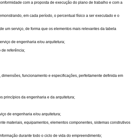
conformidade com a proposta de execução do plano de trabalho e com a
monstrando, em cada período, o percentual físico a ser executado e o
e um serviço, de forma que os elementos mais relevantes da tabela
serviço de engenharia e/ou arquitetura;
o de referência;
 dimensões, funcionamento e especificações, perfeitamente definida em
s princípios da engenharia e da arquitetura;
viço de engenharia e/ou arquitetura;
mente materiais, equipamentos, elementos componentes, sistemas construtivos
 informação durante todo o ciclo de vida do empreendimento;