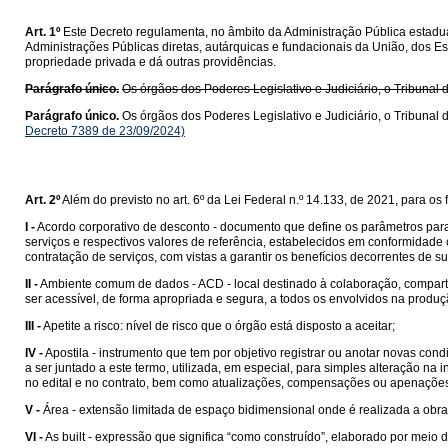
Art. 1º
Este Decreto regulamenta, no âmbito da Administração Pública estadual
Administrações Públicas diretas, autárquicas e fundacionais da União, dos Es
propriedade privada e dá outras providências.
Parágrafo único.
Os órgãos dos Poderes Legislativo e Judiciário, o Tribunal 
Parágrafo único.
Os órgãos dos Poderes Legislativo e Judiciário, o Tribunal 
Decreto 7389 de 23/09/2024)
Art. 2º
Além do previsto no art. 6º da Lei Federal n.º 14.133, de 2021, para o
I -
Acordo corporativo de desconto - documento que define os parâmetros para 
serviços e respectivos valores de referência, estabelecidos em conformidad
contratação de serviços, com vistas a garantir os benefícios decorrentes de su
II -
Ambiente comum de dados - ACD - local destinado à colaboração, compar
ser acessível, de forma apropriada e segura, a todos os envolvidos na prod
III -
Apetite a risco: nível de risco que o órgão está disposto a aceitar;
IV -
Apostila - instrumento que tem por objetivo registrar ou anotar novas c
a ser juntado a este termo, utilizada, em especial, para simples alteração n
no edital e no contrato, bem como atualizações, compensações ou apenaçõe
V -
Área - extensão limitada de espaço bidimensional onde é realizada a obra
VI -
As built - expressão que significa “como construído”, elaborado por meio 