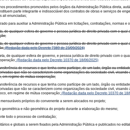
a nos procedimentos promovidos pelos órgãos da Administração Pública direta, aut
tituem parte integrante e indissociável dos contratos de obras e serviços de eng
s ali enunciadas;
ado para auxiliar a Administração Pública em licitações, contratações, normas e or
ta, de qualquer esfera de governo e pessoa jurídica de direito privada com o qual
ção;
ta, de qualquer esfera de governo e pessoa jurídica de direito privado com o qual
ão;
(Redação dada pelo Decreto 7389 de 23/09/2024)
eta, de qualquer esfera de governo, e pessoa jurídica de direito privado com o qu
ooperação;
(Redação dada pelo Decreto 10370 de 18/06/2025)
nsferência de recursos e que tenha como partícipe, de um lado, órgão ou entidade
des privadas que não se caracterizem como organizações da sociedade civil, visan
oco, em regime de mútua cooperação;
nsferência de recursos e que tenha como partícipe de um lado, órgão ou entidade 
des privadas que não se caracterizem como organizações da sociedade civil, visa
íproco, em regime de mútua cooperação;
(Redação dada pelo Decreto 10370 de 18/
e mensuráveis próprios do convenente a serem alocados no projeto;
o geométrica e não geométrica do projeto durante a elaboração do mesmo;
nte todo o processo de contratação;
tários e globais a serem fixados pela Administração Pública e publicados no edital