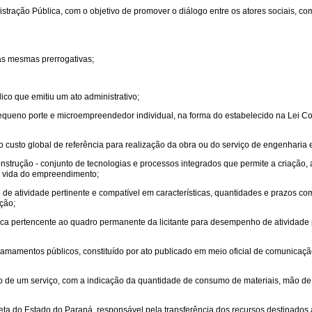
istração Pública, com o objetivo de promover o diálogo entre os atores sociais, 
 as mesmas prerrogativas;
ico que emitiu um ato administrativo;
pequeno porte e microempreendedor individual, na forma do estabelecido na Lei
 o custo global de referência para realização da obra ou do serviço de engenharia e
trução - conjunto de tecnologias e processos integrados que permite a criação, a
de vida do empreendimento;
e atividade pertinente e compatível em características, quantidades e prazos com
ação;
ca pertencente ao quadro permanente da licitante para desempenho de atividade p
amamentos públicos, constituído por ato publicado em meio oficial de comunicação
rio de um serviço, com a indicação da quantidade de consumo de materiais, mão d
reta do Estado do Paraná, responsável pela transferência dos recursos destinados