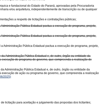
árquica e fundacional do Estado do Paraná, aprovadas pela Procuradoria
enharia e/ou arquitetura, independentemente de transcrição ou de qualquer
ientações a respeito de licitações e contratações públicas;
 a Administração Pública Estadual pactua a execução de programa, projeto,
 a Administração Pública Estadual pactua a execução de programa, projeto,
al a Administração Pública Estadual pactua a execução de programa, projeto,
 da Administração Pública Estadual e, de outro, órgão ou entidade da
do a execução de programa de governo, que compreenda a realização de
da Administração Pública Estadual e, de outro, órgão ou entidade da
ndo à execução de ação ou programa de governo, que compreenda a realização
06/2025)
 de licitação para aceitação e julgamento das propostas dos licitantes;