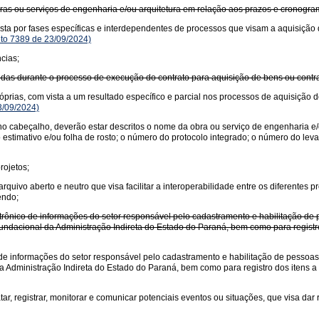
ras ou serviços de engenharia e/ou arquitetura em relação aos prazos e cronogra
sta por fases específicas e interdependentes de processos que visam a aquisição 
to 7389 de 23/09/2024)
cias;
das durante o processo de execução do contrato para aquisição de bens ou contrat
óprias, com vista a um resultado específico e parcial nos processos de aquisição 
3/09/2024)
no cabeçalho, deverão estar descritos o nome da obra ou serviço de engenharia e/
 estimativo e/ou folha de rosto; o número do protocolo integrado; o número do l
rojetos;
ivo aberto e neutro que visa facilitar a interoperabilidade entre os diferentes pr
endo;
rônico de informações do setor responsável pelo cadastramento e habilitação de p
undacional da Administração Indireta do Estado do Paraná, bem como para registro
de informações do setor responsável pelo cadastramento e habilitação de pessoas f
a Administração Indireta do Estado do Paraná, bem como para registro dos itens a 
ratar, registrar, monitorar e comunicar potenciais eventos ou situações, que visa d