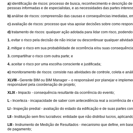
a)
identificação de riscos: processo de busca, reconhecimento e descrição de 
pessoas informadas e de especialistas, e as necessidades das partes interes
b)
análise de riscos: compreensão das causas e consequências imediatas, envo
c)
avaliação de riscos: processo que visa apoiar decisões sobre como responde
d)
tratamento de riscos: qualquer ação adotada para lidar com risco, podendo 
1.
evitar o risco pela decisão de não iniciar ou descontinuar qualquer atividad
2.
mitigar o risco em sua probabilidade de ocorrência e/ou suas consequência
3.
compartilhar o risco com outra parte; e
4.
aceitar o risco por uma escolha consciente e justificada;
e)
monitoramento de riscos: consiste nas atividades de controle, coleta e aná
XLVIII -
Gerente BIM ou BIM Manager – o responsável por planejar e implement
responsável pela coordenação de projeto;
XLIX -
Impacto - consequência resultante da ocorrência do evento;
L -
Incerteza - incapacidade de saber com antecedência real a ocorrência de e
LI -
Inspeção predial - avaliação do estado da edificação e de suas partes con
LII -
Instituição sem fins lucrativos: entidade que não distribui lucros, aplic
LIII -
Instrumento de Medição de Resultados - mecanismo que define, em bases
de pagamento;