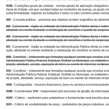
XVIII -
Condições gerais de contrato - normas gerais de aplicação obrigatóri
Geral do Estado, em que constam todas as condições da avença, as quais cons
outra formalidade, regendo as licitações e todos os atos conexos pelas norma
XIX -
Consulta pública – processo que objetiva receber sugestões do administr
XX -
Convenente - órgão ou entidade da Administração Pública direta e indire
atividade ou evento mediante a celebração de convênio e acordo de coopera
XX -
Convenente - órgão ou entidade da Administração Pública direta e indire
atividade ou evento mediante a celebração de convênio e termo de cooperaç
XX -
Convenente - órgão ou entidade da Administração Pública direta ou indir
ação, atividade ou evento mediante a celebração de convênio ou termo de c
XXI -
Convênio – instrumento que formaliza qualquer acordo que envolva a tra
Administração Pública Federal, Estadual, Distrital ou Municipal, ou entida
projeto, atividade, serviço, aquisição de bens ou evento de interesse recípr
XXI -
Convênio – instrumento que formaliza qualquer acordo que envolva a tra
Administração Pública Federal, Estadual, Distrital ou Municipal, ou entida
de projeto, atividade, serviço, aquisição de bens ou evento de interesse rec
XXII -
Contrapartida - recursos financeiros, bens ou serviços economicament
XXIII -
Coordenador BIM - responsável pelo processo de gestão da informaçã
XXIV -
Critério – parâmetro para estabelecer e fundamentar uma escolha dura
XXV -
Critério de aceitabilidade de preço - parâmetros de preços máximos, uni