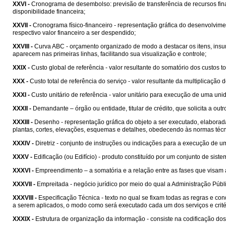
XXVI -
Cronograma de desembolso: previsão de transferência de recursos fi
disponibilidade financeira;
XXVII -
Cronograma físico-financeiro - representação gráfica do desenvolvim
respectivo valor financeiro a ser despendido;
XXVIII -
Curva ABC - orçamento organizado de modo a destacar os itens, insu
aparecem nas primeiras linhas, facilitando sua visualização e controle;
XXIX -
Custo global de referência - valor resultante do somatório dos custos 
XXX -
Custo total de referência do serviço - valor resultante da multiplicação 
XXXI -
Custo unitário de referência - valor unitário para execução de uma un
XXXII -
Demandante – órgão ou entidade, titular de crédito, que solicita a outr
XXXIII -
Desenho - representação gráfica do objeto a ser executado, elabora
plantas, cortes, elevações, esquemas e detalhes, obedecendo às normas técn
XXXIV -
Diretriz - conjunto de instruções ou indicações para a execução de
XXXV -
Edificação (ou Edifício) - produto constituído por um conjunto de si
XXXVI -
Empreendimento – a somatória e a relação entre as fases que visam 
XXXVII -
Empreitada - negócio jurídico por meio do qual a Administração Públ
XXXVIII -
Especificação Técnica - texto no qual se fixam todas as regras e c
a serem aplicados, o modo como será executado cada um dos serviços e crité
XXXIX -
Estrutura de organização da informação - consiste na codificação do