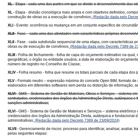
XL -
Etapa - cada uma das partes em que se divide o desenvolvimento das ob
XL -
Etapa - divisão cronológica mais ampla e com objetivos definidos, compo
construção de obras ou a execução de convênios;
(Redação dada pelo Decre
XLI -
Evento: ocorrência ou mudança em um conjunto específico de circunstân
XLII -
Fase – cada uma das atividades com características próprias desenvolvi
XLII -
Fase - cada subdivisão sequencial de uma etapa, com características pr
obras ou de execução de convênios;
(Redação dada pelo Decreto 7389 de 2
XLIII -
Folha de fechamento - folha de capa do orçamento estimativo na qual, 
geográficas; o órgão ou entidade usuária; a data de elaboração do orçamento
número de registro no Conselho de Classe;
XLIV -
Folha resumo - folha que resume os totais parciais de cada etapa dos p
XLV -
Formato neutro – expressão máxima do conceito Open BIM, formato de arqu
elaborados em diferentes softwares sem perda ou distorção de informação, s
XLVI -
GMS – Sistema de Gestão de Materiais, Obras e Serviços – sistema elet
contratados, credenciados dos órgãos da Administração Direta, autárquica e f
sanções administrativas;
XLVI -
GMS - Sistema de Gestão de Materiais e Serviços – sistema eletrônico 
credenciados dos órgãos da Administração Direta, autárquica e fundacional d
administrativas;
(Redação dada pelo Decreto 7389 de 23/09/2024)
XLVII -
Gerenciamento de riscos: processo para identificar, analisar, avaliar, t
pelas seguintes etapas: