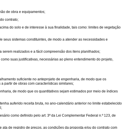
 mão de obra e equipamentos;
do contrato;
cima do solo e de interesse à sua finalidade, tais como: limites de vegetação
de seus sistemas constituintes, de modo a atender as necessidades e
 serem realizados e a fácil compreensão dos itens planilhados;
 como suas justificativas, necessárias ao pleno entendimento do projeto,
alhamento suficiente no anteprojeto de engenharia, de modo que os
partir de obras com características similares;
nharia, de modo que os quantitativos sejam estimados por meio de índices
tenha auferido receita bruta, no ano-calendário anterior no limite estabelecido
6;
ário como definido pelo art. 3º da Lei Complementar Federal n.º 123, de
e ata de registro de preços, as condições da proposta e/ou do contrato com