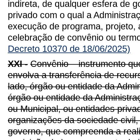
indireta, de qualquer esfera de g
privado com o qual a Administra
execução de programa, projeto, 
celebração de convênio ou term
Decreto 10370 de 18/06/2025)
XXI -
Convênio – instrumento qu
envolva a transferência de recu
lado, órgão ou entidade da Admin
órgão ou entidade da Administraçã
ou Municipal, ou entidades priv
organizações da sociedade civil
governo, que compreenda a realiz