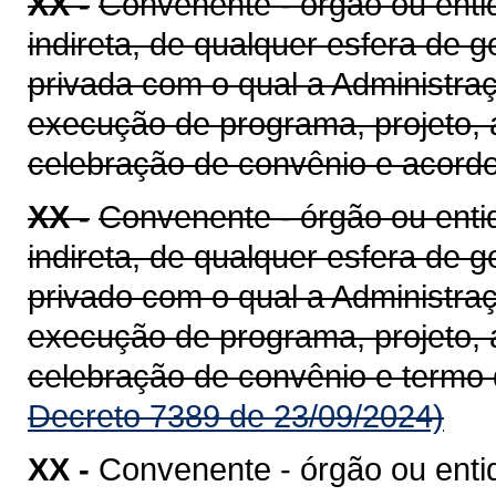
XX -
Convenente - órgão ou entid
indireta, de qualquer esfera de g
privada com o qual a Administra
execução de programa, projeto, 
celebração de convênio e acord
XX -
Convenente - órgão ou entid
indireta, de qualquer esfera de g
privado com o qual a Administra
execução de programa, projeto, 
celebração de convênio e termo
Decreto 7389 de 23/09/2024)
XX -
Convenente - órgão ou enti