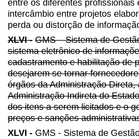
entre os diferentes profissionais
intercâmbio entre projetos elab
perda ou distorção de informaçã
XLVI -
GMS – Sistema de Gestão 
sistema eletrônico de informaçõe
cadastramento e habilitação de p
desejarem se tornar fornecedore
órgãos da Administração Direta, 
Administração Indireta do Estad
dos itens a serem licitados e o 
preços e sanções administrativa
XLVI -
GMS - Sistema de Gestão 