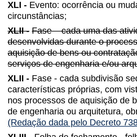
XLI -
Evento: ocorrência ou mud
circunstâncias;
XLII -
Fase – cada uma das ativi
desenvolvidas durante o proces
aquisição de bens ou contrataçã
serviços de engenharia e/ou arqu
XLII -
Fase - cada subdivisão se
características próprias, com vis
nos processos de aquisição de b
de engenharia ou arquitetura, o
(Redação dada pelo Decreto 738
XLIII -
Folha de fechamento - fol