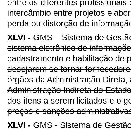
entre os diferentes profissionais
intercâmbio entre projetos elab
perda ou distorção de informaçã
XLVI -
GMS – Sistema de Gestão 
sistema eletrônico de informaçõe
cadastramento e habilitação de p
desejarem se tornar fornecedore
órgãos da Administração Direta, 
Administração Indireta do Estad
dos itens a serem licitados e o 
preços e sanções administrativa
XLVI -
GMS - Sistema de Gestão 