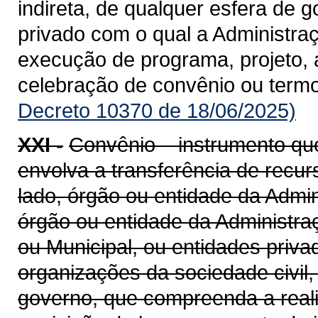
indireta, de qualquer esfera de g
privado com o qual a Administra
execução de programa, projeto, 
celebração de convênio ou term
Decreto 10370 de 18/06/2025)
XXI -
Convênio – instrumento qu
envolva a transferência de recu
lado, órgão ou entidade da Admin
órgão ou entidade da Administraçã
ou Municipal, ou entidades priv
organizações da sociedade civil
governo, que compreenda a realiz