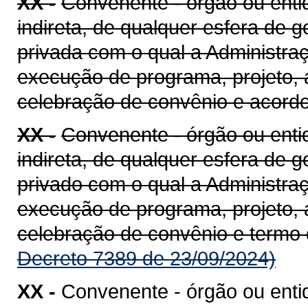
XX -
Convenente - órgão ou entid
indireta, de qualquer esfera de g
privada com o qual a Administra
execução de programa, projeto, 
celebração de convênio e acord
XX -
Convenente - órgão ou entid
indireta, de qualquer esfera de g
privado com o qual a Administra
execução de programa, projeto, 
celebração de convênio e termo
Decreto 7389 de 23/09/2024)
XX -
Convenente - órgão ou enti