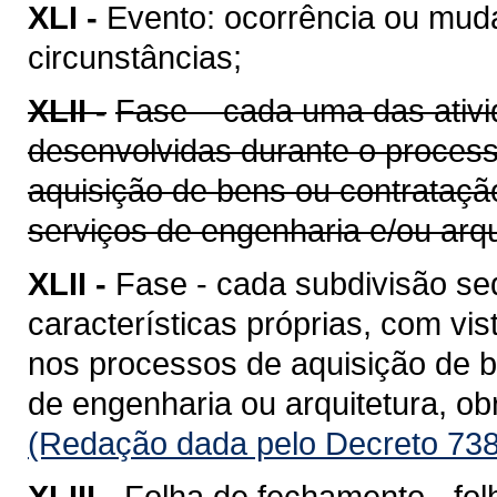
XLI -
Evento: ocorrência ou mud
circunstâncias;
XLII -
Fase – cada uma das ativi
desenvolvidas durante o proces
aquisição de bens ou contrataçã
serviços de engenharia e/ou arqu
XLII -
Fase - cada subdivisão se
características próprias, com vis
nos processos de aquisição de b
de engenharia ou arquitetura, o
(Redação dada pelo Decreto 738
XLIII -
Folha de fechamento - fol