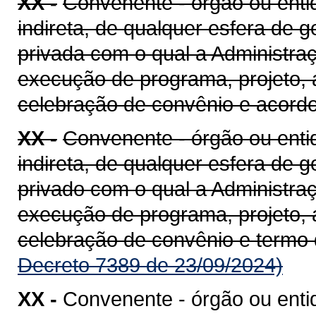
XX -
Convenente - órgão ou entid
indireta, de qualquer esfera de g
privada com o qual a Administra
execução de programa, projeto, 
celebração de convênio e acord
XX -
Convenente - órgão ou entid
indireta, de qualquer esfera de g
privado com o qual a Administra
execução de programa, projeto, 
celebração de convênio e termo
Decreto 7389 de 23/09/2024)
XX -
Convenente - órgão ou enti