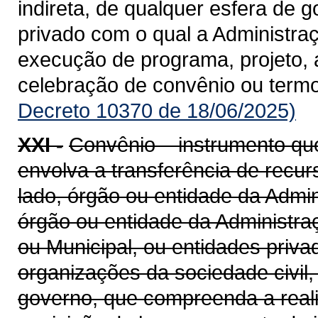
indireta, de qualquer esfera de g
privado com o qual a Administra
execução de programa, projeto, 
celebração de convênio ou term
Decreto 10370 de 18/06/2025)
XXI -
Convênio – instrumento qu
envolva a transferência de recu
lado, órgão ou entidade da Admin
órgão ou entidade da Administraçã
ou Municipal, ou entidades priv
organizações da sociedade civil
governo, que compreenda a realiz