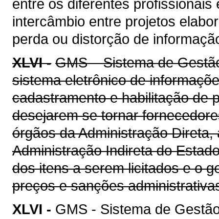
entre os diferentes profissionais
intercâmbio entre projetos elab
perda ou distorção de informaçã
XLVI -
GMS – Sistema de Gestão 
sistema eletrônico de informaçõe
cadastramento e habilitação de p
desejarem se tornar fornecedore
órgãos da Administração Direta, 
Administração Indireta do Estad
dos itens a serem licitados e o 
preços e sanções administrativa
XLVI -
GMS - Sistema de Gestão 