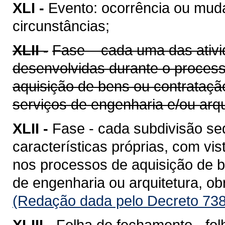
XLI -
Evento: ocorrência ou mud
circunstâncias;
XLII -
Fase – cada uma das ativi
desenvolvidas durante o proces
aquisição de bens ou contrataçã
serviços de engenharia e/ou arqu
XLII -
Fase - cada subdivisão se
características próprias, com vis
nos processos de aquisição de b
de engenharia ou arquitetura, o
(Redação dada pelo Decreto 738
XLIII -
Folha de fechamento - fol