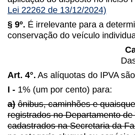
Lei 22262 de 13/12/2024)
§ 9º.
É irrelevante para a determ
conservação do veículo individu
Ca
Das
Art. 4°.
As alíquotas do IPVA são
I -
1% (um por cento) para:
a)
ônibus, caminhões e quaisque
registrados no Departamento de 
cadastrados na Secretaria da F