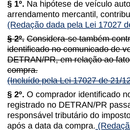
§ 1º.
Na hipótese de veículo aut
arrendamento mercantil, contrib
(Redação dada pela Lei 17027 d
§ 2º.
Considera-se também contr
identificado no comunicado de ve
DETRAN/PR, em relação ao fato 
compra.
(Incluído pela Lei 17027 de 21/1
§ 2º.
O comprador identificado n
registrado no DETRAN/PR passa a
responsável tributário do impost
após a data da compra.
(Redação