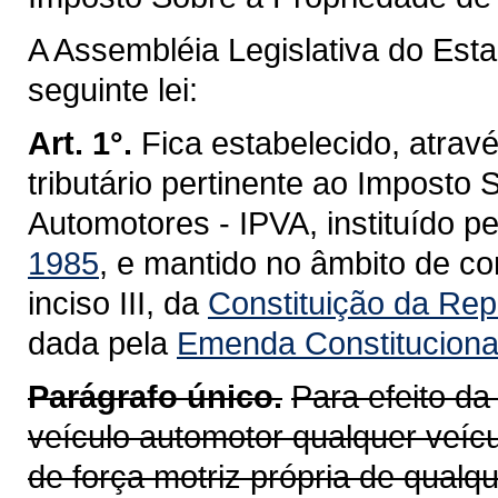
A Assembléia Legislativa do Est
seguinte lei:
Art. 1°.
Fica estabelecido, atravé
tributário pertinente ao Imposto
Automotores - IPVA, instituído p
1985
, e mantido no âmbito de co
inciso III, da
Constituição da Repú
dada pela
Emenda Constitucional
Parágrafo único.
Para efeito da
veículo automotor qualquer veícu
de força motriz própria de qualq