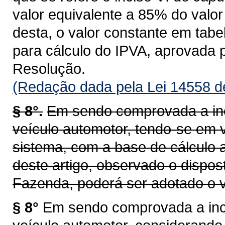
valor equivalente a 85% do valor 
desta, o valor constante em tab
para cálculo do IPVA, aprovada 
Resolução.
(Redação dada pela Lei 14558 d
§ 8°.
Em sendo comprovada a inc
veículo automotor, tendo-se em v
sistema, com a base de cálculo a
deste artigo, observado o dispos
Fazenda, poderá ser adotado o v
§ 8°
Em sendo comprovada a inco