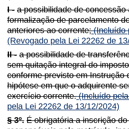
I -
a possibilidade de concessão 
formalização de parcelamento do
anteriores ao corrente;
(Incluído
(Revogado pela Lei 22262 de 13
II -
a possibilidade de transferên
sem quitação integral do imposto
conforme previsto em Instrução 
hipótese em que o adquirente ser
exercício corrente.
(Incluído pel
pela Lei 22262 de 13/12/2024)
§ 3º.
É obrigatória a inscrição d