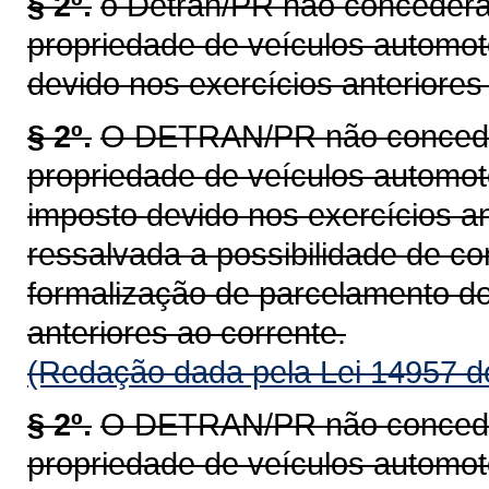
§ 2º.
o Detran/PR não concederá 
propriedade de veículos automot
devido nos exercícios anteriores 
§ 2º.
O DETRAN/PR não concederá
propriedade de veículos automoto
imposto devido nos exercícios an
ressalvada a possibilidade de c
formalização de parcelamento do
anteriores ao corrente.
(Redação dada pela Lei 14957 d
§ 2º.
O DETRAN/PR não concederá
propriedade de veículos automoto