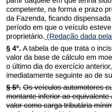
partir daquele em que tenha sid
competente, na forma e prazo pr
da Fazenda, ficando dispensada 
período em que o veículo esteve 
proprietário.
(Redação dada pela 
§ 4°.
A tabela de que trata o inci
valor da base de cálculo em moe
o último dia do exercício anterio
imediatamente seguinte ao de su
§ 5º.
Os veículos automotores cu
montante inferior ao equivalente 
valor como carga tributária míni