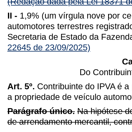
(Redação dada pela Lei 18371 d
II -
1,9% (um vírgula nove por ce
automotores terrestres registr
Secretaria de Estado da Fazend
22645 de 23/09/2025)
Ca
Do Contribui
Art. 5º.
Contribuinte do IPVA é a
a propriedade de veículo automot
Parágrafo único.
Na hipótese d
de arrendamento mercantil, cont