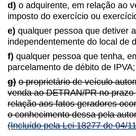
d)
o adquirente, em relação ao 
imposto do exercício ou exercíci
e)
qualquer pessoa que detiver a
independentemente do local de do
f)
qualquer pessoa que tenha, em
parcelamento de débito de IPVA;
g)
o proprietário de veículo aut
venda ao DETRAN/PR no prazo de
relação aos fatos geradores oco
o conhecimento dessa pela auto
(Incluído pela Lei 18277 de 04/1