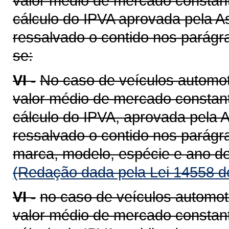
valor médio de mercado constant
cálculo do IPVA aprovada pela A
ressalvado o contido nos parágra
se:
VI -
No caso de veículos automot
valor médio de mercado constant
cálculo do IPVA, aprovada pela A
ressalvado o contido nos parágra
marca, modelo, espécie e ano de
(Redação dada pela Lei 14558 d
VI -
no caso de veículos automot
valor médio de mercado constant