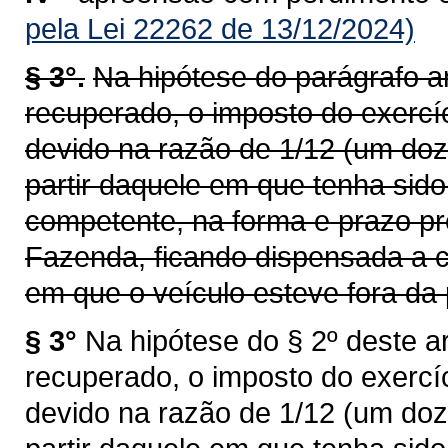
pela Lei 22262 de 13/12/2024)
§ 3°.
Na hipótese do parágrafo an
recuperado, o imposto do exercí
devido na razão de 1/12 (um doz
partir daquele em que tenha sid
competente, na forma e prazo pr
Fazenda, ficando dispensada a c
em que o veículo esteve fora da 
§ 3°
Na hipótese do § 2º deste ar
recuperado, o imposto do exercí
devido na razão de 1/12 (um doz