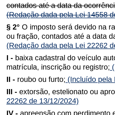
contados até a data da ocorrênci
(Redação dada pela Lei 14558 d
§ 2°
O imposto será devido na r
ou fração, contados até a data d
(Redação dada pela Lei 22262 d
I -
baixa cadastral do veículo au
matrícula, inscrição ou registro;
(
II -
roubo ou furto;
(Incluído pela
III -
extorsão, estelionato ou apro
22262 de 13/12/2024)
IV -
apreensão com perdimento e