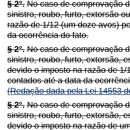
§ 2°.
No caso de comprovação de 
sinistro, roubo, furto, extorsão 
razão de 1/12 (um doze avos) po
da ocorrência do fato.
§ 2°.
No caso de comprovação de 
sinistro, roubo, furto, extorsão, 
devido o imposto na razão de 1/
contados até a data da ocorrênci
(Redação dada pela Lei 14553 d
§ 2°.
No caso de comprovação de 
sinistro, roubo, furto, extorsão, 
devido o imposto na razão de um