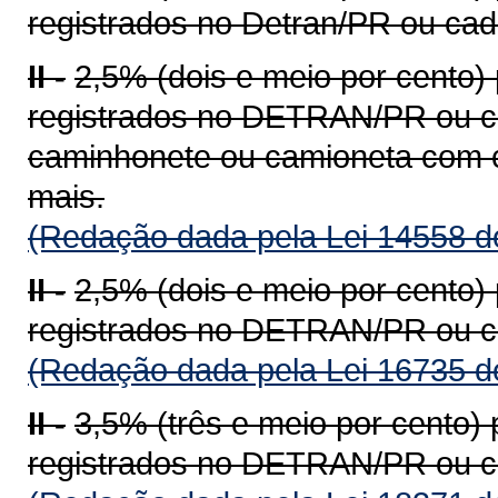
registrados no Detran/PR ou ca
II -
2,5% (dois e meio por cento)
registrados no DETRAN/PR ou c
caminhonete ou camioneta com c
mais.
(Redação dada pela Lei 14558 d
II -
2,5% (dois e meio por cento)
registrados no DETRAN/PR ou c
(Redação dada pela Lei 16735 d
II -
3,5% (três e meio por cento)
registrados no DETRAN/PR ou c