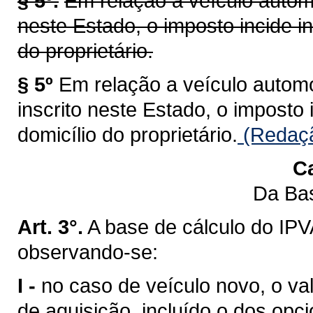
§ 5º.
Em relação a veículo automo
neste Estado, o imposto incide i
do proprietário.
§ 5º
Em relação a veículo automot
inscrito neste Estado, o imposto
domicílio do proprietário.
(Redaçã
Ca
Da Bas
Art. 3°.
A base de cálculo do IPV
observando-se:
I -
no caso de veículo novo, o val
de aquisição, incluído o dos opci