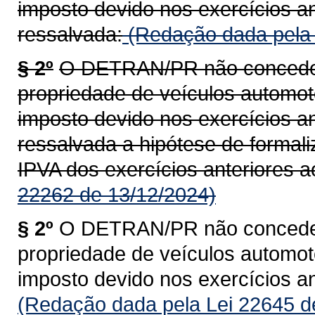
imposto devido nos exercícios an
ressalvada:
(Redação dada pela 
§ 2º
O DETRAN/PR não concederá
propriedade de veículos automoto
imposto devido nos exercícios an
ressalvada a hipótese de formal
IPVA dos exercícios anteriores a
22262 de 13/12/2024)
§ 2º
O DETRAN/PR não concederá
propriedade de veículos automoto
imposto devido nos exercícios an
(Redação dada pela Lei 22645 d