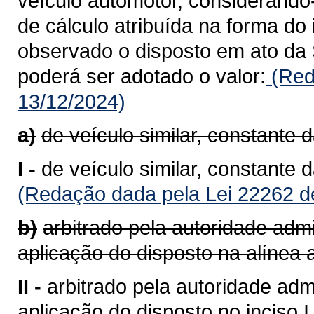
veículo automotor, considerando
de cálculo atribuída na forma do 
observado o disposto em ato da 
poderá ser adotado o valor:
(Red
13/12/2024)
a)
de veículo similar, constante 
I -
de veículo similar, constante 
(Redação dada pela Lei 22262 d
b)
arbitrado pela autoridade admi
aplicação do disposto na alínea a
II -
arbitrado pela autoridade admi
aplicação do disposto no inciso I