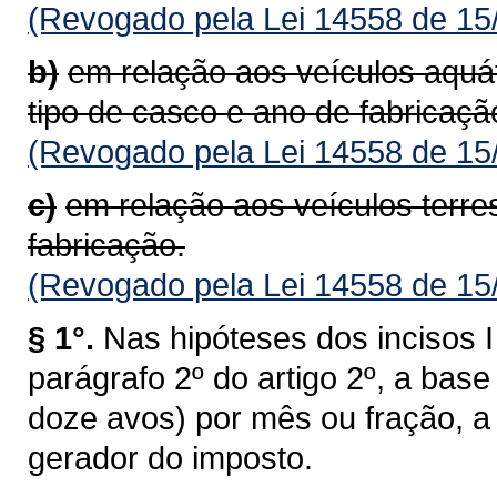
(Revogado pela Lei 14558 de 15
b)
em relação aos veículos aquá
tipo de casco e ano de fabricaçã
(Revogado pela Lei 14558 de 15
c)
em relação aos veículos terre
fabricação.
(Revogado pela Lei 14558 de 15
§ 1°.
Nas hipóteses dos incisos I 
parágrafo 2º do artigo 2º, a bas
doze avos) por mês ou fração, a 
gerador do imposto.