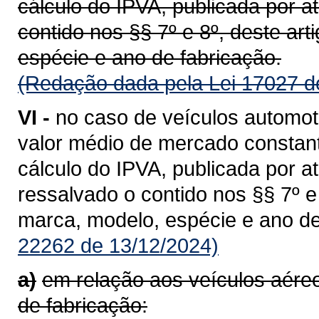
cálculo do IPVA, publicada por a
contido nos §§ 7º e 8º, deste ar
espécie e ano de fabricação.
(Redação dada pela Lei 17027 d
VI -
no caso de veículos automot
valor médio de mercado constant
cálculo do IPVA, publicada por a
ressalvado o contido nos §§ 7º 
marca, modelo, espécie e ano de
22262 de 13/12/2024)
a)
em relação aos veículos aér
de fabricação: