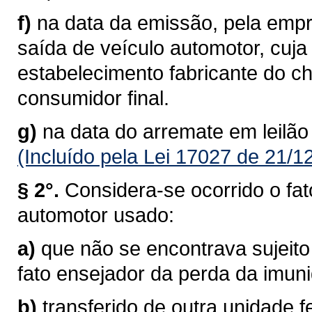
f)
na data da emissão, pela empre
saída de veículo automotor, cuj
estabelecimento fabricante do c
consumidor final.
g)
na data do arremate em leilão
(Incluído pela Lei 17027 de 21/1
§ 2°.
Considera-se ocorrido o fat
automotor usado:
a)
que não se encontrava sujeito
fato ensejador da perda da imun
b)
transferido de outra unidade f