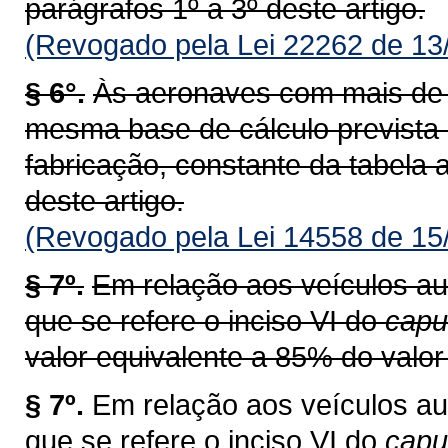
parágrafos 1º a 3º deste artigo.
(Revogado pela Lei 22262 de 13
§ 6°.
Às aeronaves com mais de v
mesma base de cálculo prevista
fabricação, constante da tabela a
deste artigo.
(Revogado pela Lei 14558 de 15
§ 7º.
Em relação aos veículos au
que se refere o inciso VI do
capu
valor equivalente a 85% do valor 
§ 7º.
Em relação aos veículos au
que se refere o inciso VI do
cap