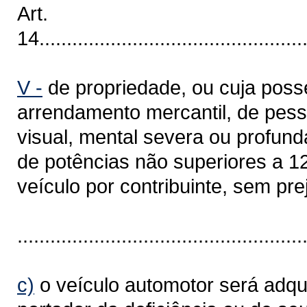
Art.
14.................................................
V -
de propriedade, ou cuja posse
arrendamento mercantil, de pesso
visual, mental severa ou profun
de potências não superiores a 12
veículo por contribuinte, sem pr
....................................................
c)
o veículo automotor será adq