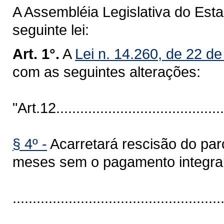
A Assembléia Legislativa do Est
seguinte lei:
Art. 1°.
A
Lei n. 14.260, de 22 
com as seguintes alterações:
"Art.12............................................
§ 4º -
Acarretará rescisão do par
meses sem o pagamento integral
....................................................