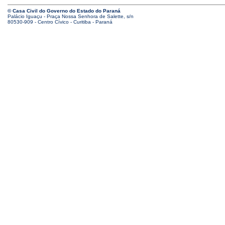
© Casa Civil do Governo do Estado do Paraná
Palácio Iguaçu - Praça Nossa Senhora de Salette, s/n
80530-909 - Centro Cívico - Curitiba - Paraná