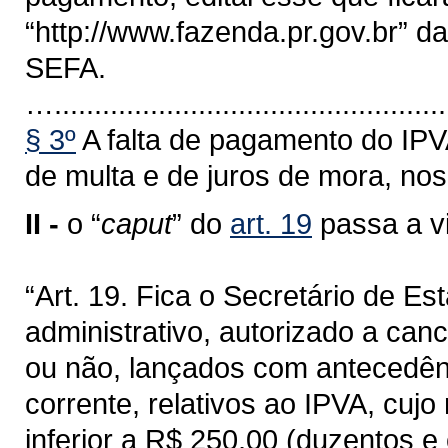
“http://www.fazenda.pr.gov.br” d
SEFA.
…..................................................
§ 3º
A falta de pagamento do IPVA
de multa e de juros de mora, nos
II -
o “
caput
” do
art. 19
passa a v
“Art. 19. Fica o Secretário de E
administrativo, autorizado a cance
ou não, lançados com antecedênc
corrente, relativos ao IPVA, cujo
inferior a R$ 250,00 (duzentos e 