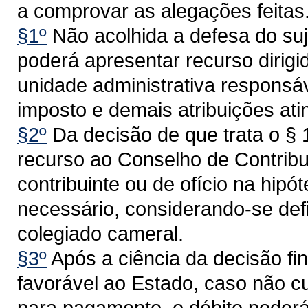
a comprovar as alegações feitas
§1º
Não acolhida a defesa do suj
poderá apresentar recurso dirigi
unidade administrativa responsá
imposto e demais atribuições ati
§2º
Da decisão de que trata o § 
recurso ao Conselho de Contribu
contribuinte ou de ofício na hip
necessário, considerando-se defi
colegiado cameral.
§3º
Após a ciência da decisão fin
favorável ao Estado, caso não c
para pagamento, o débito poderá 