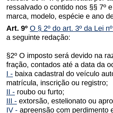
ressalvado o contido nos §§ 7º 
marca, modelo, espécie e ano de
Art. 9º
O § 2º do art. 3º da Lei n
a seguinte redação:
§2º O imposto será devido na r
fração, contados até a data da o
I -
baixa cadastral do veículo au
matrícula, inscrição ou registro;
II -
roubo ou furto;
III -
extorsão, estelionato ou apro
IV -
apreensão com perdimento e