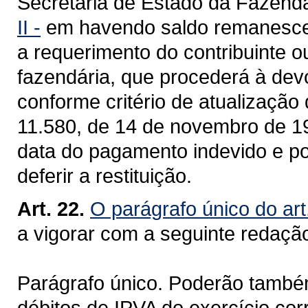
Secretaria de Estado da Fazend
II -
em havendo saldo remanescente
a requerimento do contribuinte o
fazendária, que procederá à dev
conforme critério de atualização 
11.580, de 14 de novembro de 19
data do pagamento indevido e po
deferir a restituição.
Art. 22.
O parágrafo único do art
a vigorar com a seguinte redaçã
Parágrafo único. Poderão também 
débitos de IPVA do exercício cor