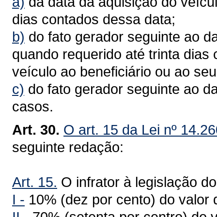
a)
da data da aquisição do veícul
dias contados dessa data;
b)
do fato gerador seguinte ao da
quando requerido até trinta dias
veículo ao beneficiário ou ao seu
c)
do fato gerador seguinte ao d
casos.
Art. 30.
O art. 15 da Lei nº 14.2
seguinte redação:
Art. 15.
O infrator à legislação do
I -
10% (dez por cento) do valor 
II -
70% (setenta por centro) do v