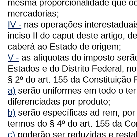
mesma proporcionalidade que o
mercadorias;
IV -
nas operações interestaduai
inciso II do caput deste artigo, 
caberá ao Estado de origem;
V -
as alíquotas do imposto serã
Estados e do Distrito Federal, no
§ 2º do art. 155 da Constituição
a)
serão uniformes em todo o terr
diferenciadas por produto;
b)
serão específicas ad rem, por
termos do § 4º do art. 155 da Co
c)
poderão ser reduzidas e rest