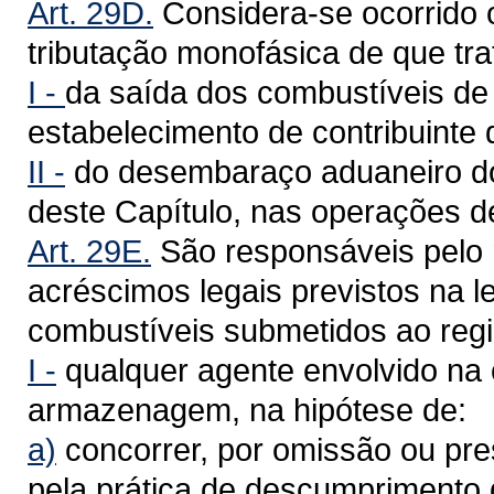
Art. 29D.
Considera-se ocorrido o
tributação monofásica de que tr
I -
da saída dos combustíveis de q
estabelecimento de contribuinte d
II -
do desembaraço aduaneiro dos
deste Capítulo, nas operações d
Art. 29E.
São responsáveis pelo 
acréscimos legais previstos na 
combustíveis submetidos ao regi
I -
qualquer agente envolvido na 
armazenagem, na hipótese de:
a)
concorrer, por omissão ou pre
pela prática de descumprimento d