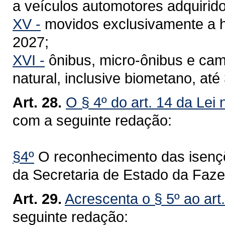
a veículos automotores adquirid
XV -
movidos exclusivamente a h
2027;
XVI -
ônibus, micro-ônibus e ca
natural, inclusive biometano, at
Art. 28.
O § 4º do art. 14 da Lei
com a seguinte redação:
§4º
O reconhecimento das isençõ
da Secretaria de Estado da Faz
Art. 29.
Acrescenta o § 5º ao art
seguinte redação: