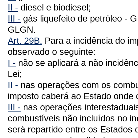
II -
diesel e biodiesel;
III -
gás liquefeito de petróleo - G
GLGN.
Art. 29B.
Para a incidência do im
observado o seguinte:
I -
não se aplicará a não incidência
Lei;
II -
nas operações com os combust
imposto caberá ao Estado onde 
III -
nas operações interestaduais
combustíveis não incluídos no inc
será repartido entre os Estados