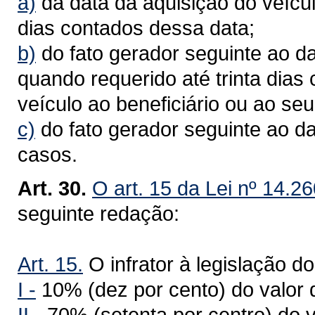
a)
da data da aquisição do veícul
dias contados dessa data;
b)
do fato gerador seguinte ao da
quando requerido até trinta dias
veículo ao beneficiário ou ao seu
c)
do fato gerador seguinte ao d
casos.
Art. 30.
O art. 15 da Lei nº 14.2
seguinte redação:
Art. 15.
O infrator à legislação do
I -
10% (dez por cento) do valor 
II -
70% (setenta por centro) do v