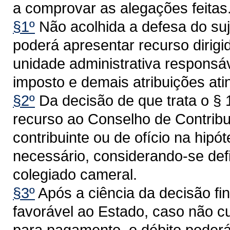
a comprovar as alegações feitas
§1º
Não acolhida a defesa do suj
poderá apresentar recurso dirigi
unidade administrativa responsá
imposto e demais atribuições ati
§2º
Da decisão de que trata o § 
recurso ao Conselho de Contribu
contribuinte ou de ofício na hip
necessário, considerando-se defi
colegiado cameral.
§3º
Após a ciência da decisão fin
favorável ao Estado, caso não c
para pagamento, o débito poderá 