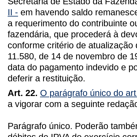
Secretaria de Estado da Fazend
II -
em havendo saldo remanescente
a requerimento do contribuinte o
fazendária, que procederá à dev
conforme critério de atualização 
11.580, de 14 de novembro de 19
data do pagamento indevido e po
deferir a restituição.
Art. 22.
O parágrafo único do art
a vigorar com a seguinte redaçã
Parágrafo único. Poderão também 
débitos de IPVA do exercício cor