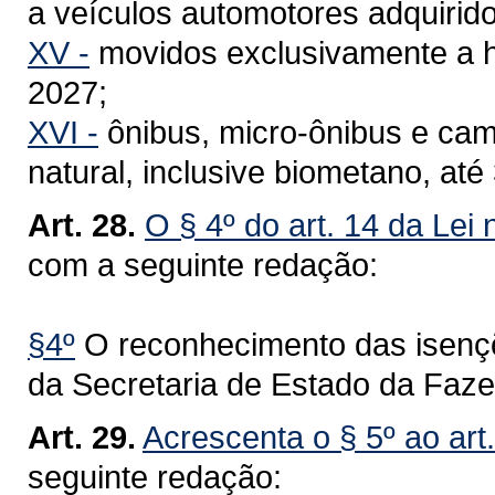
a veículos automotores adquirid
XV -
movidos exclusivamente a h
2027;
XVI -
ônibus, micro-ônibus e ca
natural, inclusive biometano, at
Art. 28.
O § 4º do art. 14 da Lei
com a seguinte redação:
§4º
O reconhecimento das isençõ
da Secretaria de Estado da Faz
Art. 29.
Acrescenta o § 5º ao art
seguinte redação: