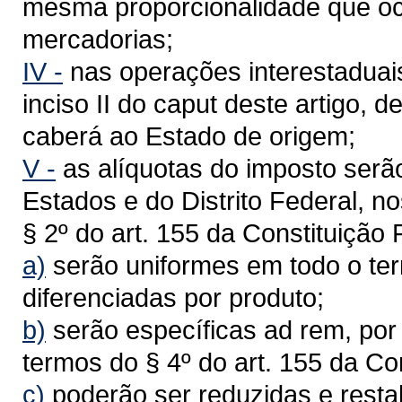
mesma proporcionalidade que o
mercadorias;
IV -
nas operações interestaduai
inciso II do caput deste artigo, 
caberá ao Estado de origem;
V -
as alíquotas do imposto serã
Estados e do Distrito Federal, no
§ 2º do art. 155 da Constituição
a)
serão uniformes em todo o terr
diferenciadas por produto;
b)
serão específicas ad rem, por
termos do § 4º do art. 155 da Co
c)
poderão ser reduzidas e rest