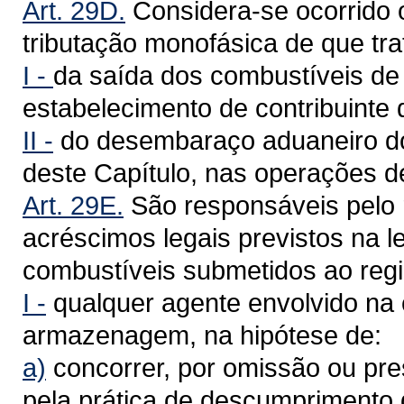
Art. 29D.
Considera-se ocorrido o
tributação monofásica de que tr
I -
da saída dos combustíveis de q
estabelecimento de contribuinte d
II -
do desembaraço aduaneiro dos
deste Capítulo, nas operações d
Art. 29E.
São responsáveis pelo 
acréscimos legais previstos na 
combustíveis submetidos ao regi
I -
qualquer agente envolvido na 
armazenagem, na hipótese de:
a)
concorrer, por omissão ou pre
pela prática de descumprimento d