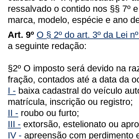
ressalvado o contido nos §§ 7º 
marca, modelo, espécie e ano de
Art. 9º
O § 2º do art. 3º da Lei n
a seguinte redação:
§2º O imposto será devido na r
fração, contados até a data da o
I -
baixa cadastral do veículo au
matrícula, inscrição ou registro;
II -
roubo ou furto;
III -
extorsão, estelionato ou apro
IV -
apreensão com perdimento e