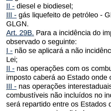
II -
diesel e biodiesel;
III -
gás liquefeito de petróleo - G
GLGN.
Art. 29B.
Para a incidência do im
observado o seguinte:
I -
não se aplicará a não incidência
Lei;
II -
nas operações com os combust
imposto caberá ao Estado onde 
III -
nas operações interestaduais
combustíveis não incluídos no inc
será repartido entre os Estados