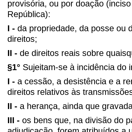
provisória, ou por doação (inciso
República):
I -
da propriedade, da posse ou 
direitos;
II -
de direitos reais sobre quais
§1°
Sujeitam-se à incidência do 
I -
a cessão, a desistência e a ren
direitos relativos às transmissões
II -
a herança, ainda que gravad
III -
os bens que, na divisão do p
adjudicação, forem atribuídos a