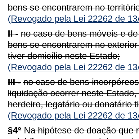
bens se encontrarem no territóri
(Revogado pela Lei 22262 de 13
II -
no caso de bens móveis e de d
bens se encontrarem no exterior 
tiver domicílio neste Estado;
(Revogado pela Lei 22262 de 13
III -
no caso de bens incorpóreos
liquidação ocorrer neste Estado,
herdeiro, legatário ou donatário t
(Revogado pela Lei 22262 de 13
§4°
Na hipótese de doação que 