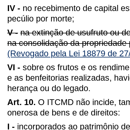
IV -
no recebimento de capital e
pecúlio por morte;
V -
na extinção de usufruto ou de 
na consolidação da propriedade 
(Revogado pela Lei 18879 de 27
VI -
sobre os frutos e os rendime
e as benfeitorias realizadas, ha
herança ou do legado.
Art. 10.
O ITCMD não incide, ta
onerosa de bens e de direitos:
I -
incorporados ao patrimônio de