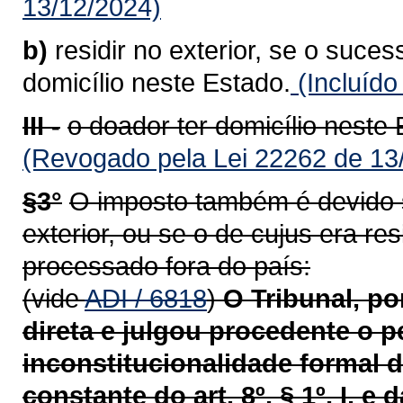
13/12/2024)
b)
residir no exterior, se o sucess
domicílio neste Estado.
(Incluído
III -
o doador ter domicílio neste 
(Revogado pela Lei 22262 de 13
§3°
O imposto também é devido se
exterior, ou se o de cujus era re
processado fora do país:
(vide
ADI / 6818
)
O Tribunal, p
direta e julgou procedente o p
inconstitucionalidade formal d
constante do art.
8º, § 1º, I, e