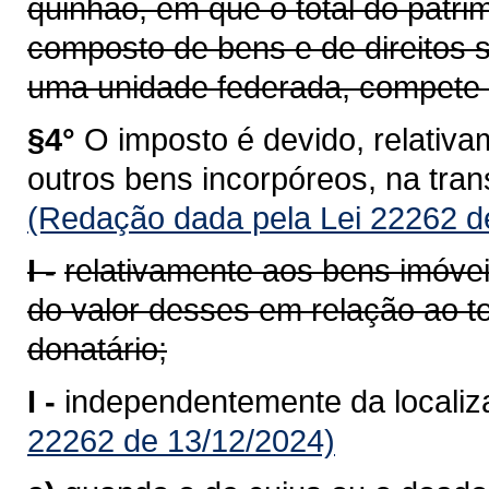
quinhão, em que o total do patrim
composto de bens e de direitos s
uma unidade federada, compete 
§4°
O imposto é devido, relativam
outros bens incorpóreos, na tra
(Redação dada pela Lei 22262 d
I -
relativamente aos bens imóvei
do valor desses em relação ao to
donatário;
I -
independentemente da localiz
22262 de 13/12/2024)