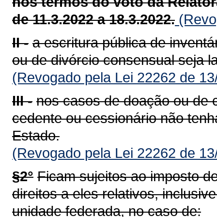
nos termos do voto da Relatora
de 11.3.2022 a 18.3.2022.
(Revog
II -
a escritura pública de inventá
ou de divórcio consensual seja 
(Revogado pela Lei 22262 de 13
III -
nos casos de doação ou de c
cedente ou cessionário não tenh
Estado.
(Revogado pela Lei 22262 de 13
§2°
Ficam sujeitos ao imposto de
direitos a eles relativos, inclus
unidade federada, no caso de: