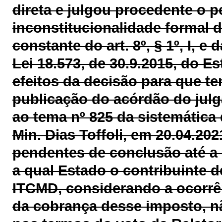
direta e julgou procedente o p
inconstitucionalidade formal d
constante do art.
8º, § 1º, I, e
Lei 18.573, de 30.9.2015, do 
efeitos da decisão para que ten
publicação do acórdão do julg
ao tema nº 825 da sistemática 
Min. Dias Toffoli, em 20.04.202
pendentes de conclusão até a 
a qual Estado o contribuinte 
ITCMD, considerando a ocorrênc
da cobrança desse imposto, n