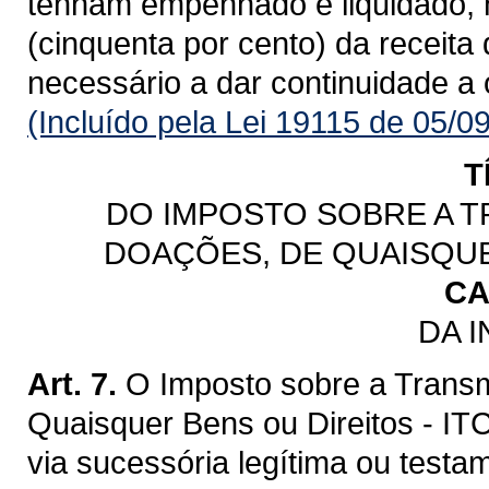
tenham empenhado e liquidado, 
(cinquenta por cento) da receita
necessário a dar continuidade a
(Incluído pela Lei 19115 de 05/0
T
DO IMPOSTO SOBRE A T
DOAÇÕES, DE QUAISQUE
CA
DA 
Art. 7.
O Imposto sobre a Trans
Quaisquer Bens ou Direitos - IT
via sucessória legítima ou testa