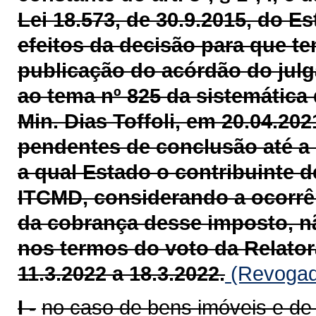
Lei 18.573, de 30.9.2015, do 
efeitos da decisão para que ten
publicação do acórdão do julg
ao tema nº 825 da sistemática 
Min. Dias Toffoli, em 20.04.202
pendentes de conclusão até a 
a qual Estado o contribuinte 
ITCMD, considerando a ocorrênc
da cobrança desse imposto, n
nos termos do voto da Relatora
11.3.2022 a 18.3.2022.
(Revogado
I -
no caso de bens imóveis e de d