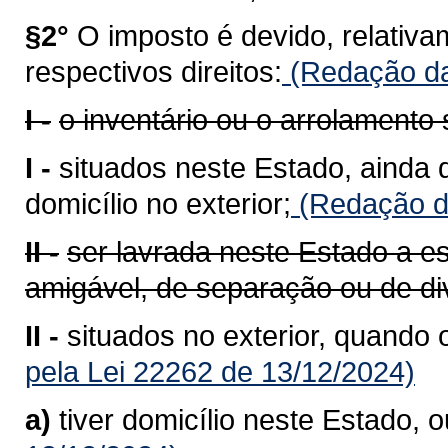
§2°
O imposto é devido, relativa
respectivos direitos:
(Redação da
I -
o inventário ou o arrolamento
I -
situados neste Estado, ainda 
domicílio no exterior;
(Redação da
II -
ser lavrada neste Estado a esc
amigável, de separação ou de di
II -
situados no exterior, quando 
pela Lei 22262 de 13/12/2024)
a)
tiver domicílio neste Estado, o