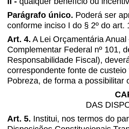
II -
qualquer benefício ou incentivo
Parágrafo único.
Poderá ser apr
conforme inciso I do § 2º do art.
Art. 4.
A Lei Orçamentária Anual –
Complementar Federal nº 101, de
Responsabilidade Fiscal), dever
correspondente fonte de custei
Pobreza, de forma a possibilita
CAP
DAS DISP
Art. 5.
Institui, nos termos do pa
Disposições Constitucionais Tran