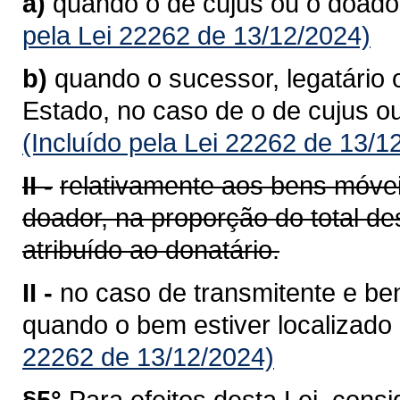
a)
quando o de cujus ou o doador
pela Lei 22262 de 13/12/2024)
b)
quando o sucessor, legatário o
Estado, no caso de o de cujus ou 
(Incluído pela Lei 22262 de 13/1
II -
relativamente aos bens móveis
doador, na proporção do total de
atribuído ao donatário.
II -
no caso de transmitente e bene
quando o bem estiver localizado
22262 de 13/12/2024)
§5°
Para efeitos desta Lei, consi