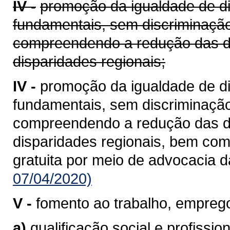
IV -
promoção da igualdade de di
fundamentais, sem discriminação
compreendendo a redução das de
disparidades regionais;
IV -
promoção da igualdade de di
fundamentais, sem discriminação
compreendendo a redução das de
disparidades regionais, bem como
gratuita por meio de advocacia d
07/04/2020)
V -
fomento ao trabalho, emprego
a)
qualificação social e profission