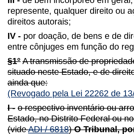
represente, qualquer direito ou 
direitos autorais;
IV -
por doação, de bens e de di
entre cônjuges em função do reg
§1°
A transmissão de propriedade
situado neste Estado, e de direito
ainda que:
(Revogado pela Lei 22262 de 13
I -
o respectivo inventário ou ar
Estado, no Distrito Federal ou no
(vide
ADI / 6818
)
O Tribunal, p