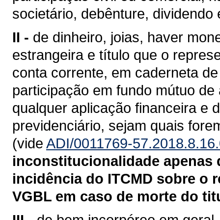
societário, debênture, dividendo 
II -
de dinheiro, joias, haver mo
estrangeira e título que o repre
conta corrente, em caderneta de
participação em fundo mútuo de a
qualquer aplicação financeira e 
previdenciário, sejam quais fore
(vide
ADI/0011769-57.2018.8.16
inconstitucionalidade apenas q
incidência do ITCMD sobre o r
VGBL em caso de morte do titu
III -
de bem incorpóreo em geral, i