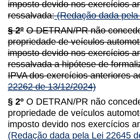
imposto devido nos exercícios an
ressalvada:
(Redação dada pela 
§ 2º
O DETRAN/PR não concederá
propriedade de veículos automoto
imposto devido nos exercícios an
ressalvada a hipótese de formal
IPVA dos exercícios anteriores a
22262 de 13/12/2024)
§ 2º
O DETRAN/PR não concederá
propriedade de veículos automoto
imposto devido nos exercícios an
(Redação dada pela Lei 22645 d