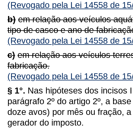
(Revogado pela Lei 14558 de 15
b)
em relação aos veículos aquá
tipo de casco e ano de fabricaçã
(Revogado pela Lei 14558 de 15
c)
em relação aos veículos terre
fabricação.
(Revogado pela Lei 14558 de 15
§ 1°.
Nas hipóteses dos incisos I 
parágrafo 2º do artigo 2º, a bas
doze avos) por mês ou fração, a 
gerador do imposto.