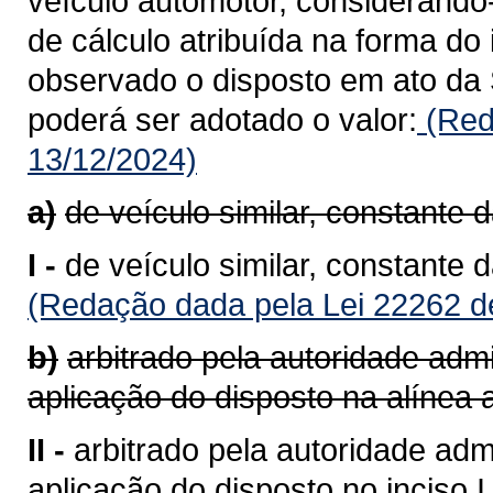
veículo automotor, considerando
de cálculo atribuída na forma do 
observado o disposto em ato da 
poderá ser adotado o valor:
(Red
13/12/2024)
a)
de veículo similar, constante 
I -
de veículo similar, constante 
(Redação dada pela Lei 22262 d
b)
arbitrado pela autoridade admi
aplicação do disposto na alínea a
II -
arbitrado pela autoridade admi
aplicação do disposto no inciso I