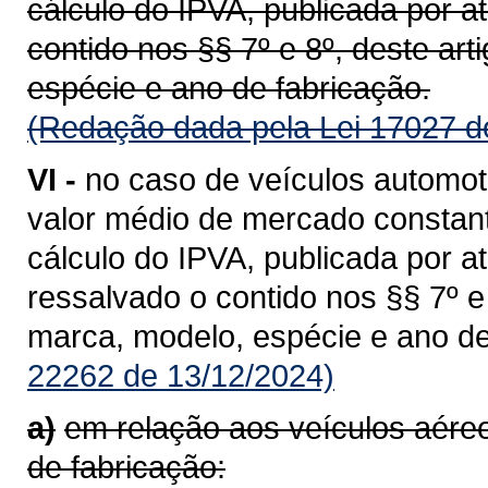
cálculo do IPVA, publicada por a
contido nos §§ 7º e 8º, deste ar
espécie e ano de fabricação.
(Redação dada pela Lei 17027 d
VI -
no caso de veículos automot
valor médio de mercado constant
cálculo do IPVA, publicada por a
ressalvado o contido nos §§ 7º 
marca, modelo, espécie e ano de
22262 de 13/12/2024)
a)
em relação aos veículos aér
de fabricação: