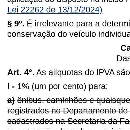
Lei 22262 de 13/12/2024)
§ 9º.
É irrelevante para a determ
conservação do veículo individu
Ca
Das
Art. 4°.
As alíquotas do IPVA são
I -
1% (um por cento) para:
a)
ônibus, caminhões e quaisque
registrados no Departamento de 
cadastrados na Secretaria da F