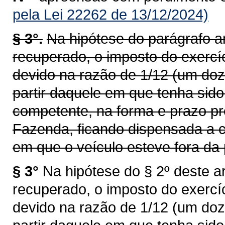
pela Lei 22262 de 13/12/2024)
§ 3°.
Na hipótese do parágrafo an
recuperado, o imposto do exercí
devido na razão de 1/12 (um doz
partir daquele em que tenha sid
competente, na forma e prazo pr
Fazenda, ficando dispensada a c
em que o veículo esteve fora da 
§ 3°
Na hipótese do § 2º deste ar
recuperado, o imposto do exercí
devido na razão de 1/12 (um doz