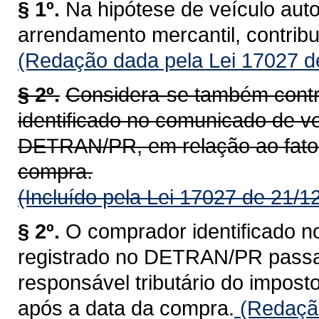
§ 1º.
Na hipótese de veículo aut
arrendamento mercantil, contrib
(Redação dada pela Lei 17027 d
§ 2º.
Considera-se também contr
identificado no comunicado de ve
DETRAN/PR, em relação ao fato 
compra.
(Incluído pela Lei 17027 de 21/1
§ 2º.
O comprador identificado n
registrado no DETRAN/PR passa a
responsável tributário do impost
após a data da compra.
(Redação