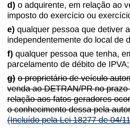
d)
o adquirente, em relação ao 
imposto do exercício ou exercíci
e)
qualquer pessoa que detiver a
independentemente do local de do
f)
qualquer pessoa que tenha, em
parcelamento de débito de IPVA;
g)
o proprietário de veículo aut
venda ao DETRAN/PR no prazo de
relação aos fatos geradores oco
o conhecimento dessa pela auto
(Incluído pela Lei 18277 de 04/1