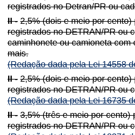
registrados no Detran/PR ou ca
II -
2,5% (dois e meio por cento)
registrados no DETRAN/PR ou c
caminhonete ou camioneta com c
mais.
(Redação dada pela Lei 14558 d
II -
2,5% (dois e meio por cento)
registrados no DETRAN/PR ou c
(Redação dada pela Lei 16735 d
II -
3,5% (três e meio por cento)
registrados no DETRAN/PR ou c