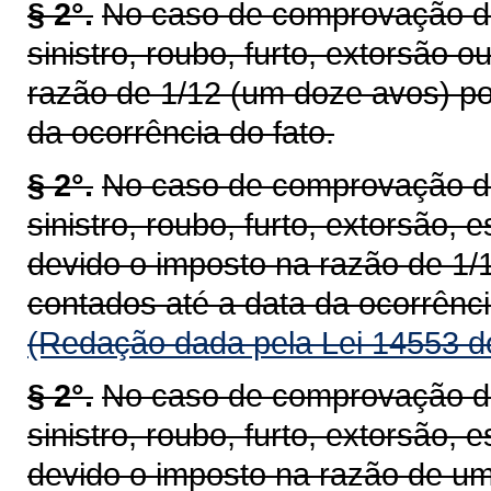
§ 2°.
No caso de comprovação de 
sinistro, roubo, furto, extorsão 
razão de 1/12 (um doze avos) po
da ocorrência do fato.
§ 2°.
No caso de comprovação de 
sinistro, roubo, furto, extorsão, 
devido o imposto na razão de 1/
contados até a data da ocorrênci
(Redação dada pela Lei 14553 d
§ 2°.
No caso de comprovação de 
sinistro, roubo, furto, extorsão, 
devido o imposto na razão de um