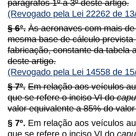
parágrafos 1º a 3º deste artigo.
(Revogado pela Lei 22262 de 13
§ 6°.
Às aeronaves com mais de v
mesma base de cálculo prevista
fabricação, constante da tabela a
deste artigo.
(Revogado pela Lei 14558 de 15
§ 7º.
Em relação aos veículos au
que se refere o inciso VI do
capu
valor equivalente a 85% do valor 
§ 7º.
Em relação aos veículos au
que se refere o inciso VI do
cap