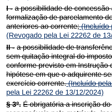
I -
a possibilidade de concessão 
formalização de parcelamento do
anteriores ao corrente;
(Incluído
(Revogado pela Lei 22262 de 13
II -
a possibilidade de transferên
sem quitação integral do imposto
conforme previsto em Instrução 
hipótese em que o adquirente ser
exercício corrente.
(Incluído pel
pela Lei 22262 de 13/12/2024)
§ 3º.
É obrigatória a inscrição d