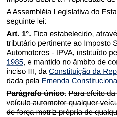
A Assembléia Legislativa do Est
seguinte lei:
Art. 1°.
Fica estabelecido, atravé
tributário pertinente ao Imposto
Automotores - IPVA, instituído p
1985
, e mantido no âmbito de co
inciso III, da
Constituição da Repú
dada pela
Emenda Constitucional
Parágrafo único.
Para efeito da
veículo automotor qualquer veícu
de força motriz própria de qualq