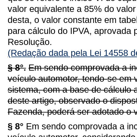
valor equivalente a 85% do valor 
desta, o valor constante em tab
para cálculo do IPVA, aprovada 
Resolução.
(Redação dada pela Lei 14558 d
§ 8°.
Em sendo comprovada a inc
veículo automotor, tendo-se em v
sistema, com a base de cálculo a
deste artigo, observado o dispos
Fazenda, poderá ser adotado o v
§ 8°
Em sendo comprovada a inco