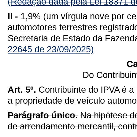
(Redação dada pela Lei 18371 d
II -
1,9% (um vírgula nove por ce
automotores terrestres registr
Secretaria de Estado da Fazend
22645 de 23/09/2025)
Ca
Do Contribui
Art. 5º.
Contribuinte do IPVA é a
a propriedade de veículo automot
Parágrafo único.
Na hipótese d
de arrendamento mercantil, cont