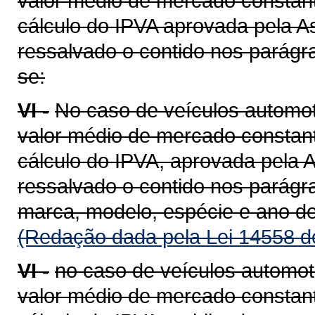
valor médio de mercado constant
cálculo do IPVA aprovada pela A
ressalvado o contido nos parágra
se:
VI -
No caso de veículos automot
valor médio de mercado constant
cálculo do IPVA, aprovada pela A
ressalvado o contido nos parágra
marca, modelo, espécie e ano de
(Redação dada pela Lei 14558 d
VI -
no caso de veículos automot
valor médio de mercado constant