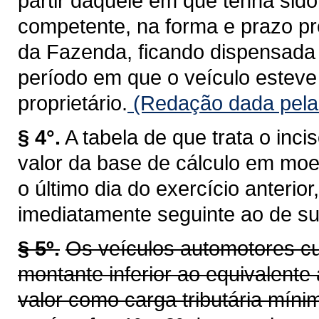
partir daquele em que tenha sid
competente, na forma e prazo pr
da Fazenda, ficando dispensada 
período em que o veículo esteve 
proprietário.
(Redação dada pela 
§ 4°.
A tabela de que trata o inci
valor da base de cálculo em moe
o último dia do exercício anterio
imediatamente seguinte ao de su
§ 5º.
Os veículos automotores cu
montante inferior ao equivalente 
valor como carga tributária míni