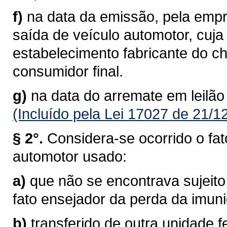
f)
na data da emissão, pela empre
saída de veículo automotor, cuj
estabelecimento fabricante do c
consumidor final.
g)
na data do arremate em leilão
(Incluído pela Lei 17027 de 21/1
§ 2°.
Considera-se ocorrido o fat
automotor usado:
a)
que não se encontrava sujeito
fato ensejador da perda da imun
b)
transferido de outra unidade f