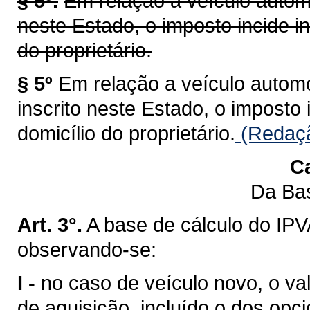
§ 5º.
Em relação a veículo automo
neste Estado, o imposto incide i
do proprietário.
§ 5º
Em relação a veículo automot
inscrito neste Estado, o imposto
domicílio do proprietário.
(Redaçã
Ca
Da Bas
Art. 3°.
A base de cálculo do IPV
observando-se:
I -
no caso de veículo novo, o val
de aquisição, incluído o dos opci