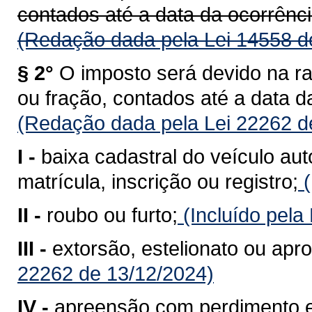
contados até a data da ocorrênci
(Redação dada pela Lei 14558 d
§ 2°
O imposto será devido na r
ou fração, contados até a data d
(Redação dada pela Lei 22262 d
I -
baixa cadastral do veículo au
matrícula, inscrição ou registro;
(
II -
roubo ou furto;
(Incluído pela
III -
extorsão, estelionato ou apro
22262 de 13/12/2024)
IV -
apreensão com perdimento e