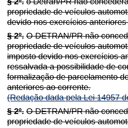
§ 2º.
o Detran/PR não concederá 
propriedade de veículos automot
devido nos exercícios anteriores 
§ 2º.
O DETRAN/PR não concederá
propriedade de veículos automoto
imposto devido nos exercícios an
ressalvada a possibilidade de c
formalização de parcelamento do
anteriores ao corrente.
(Redação dada pela Lei 14957 d
§ 2º.
O DETRAN/PR não concederá
propriedade de veículos automoto