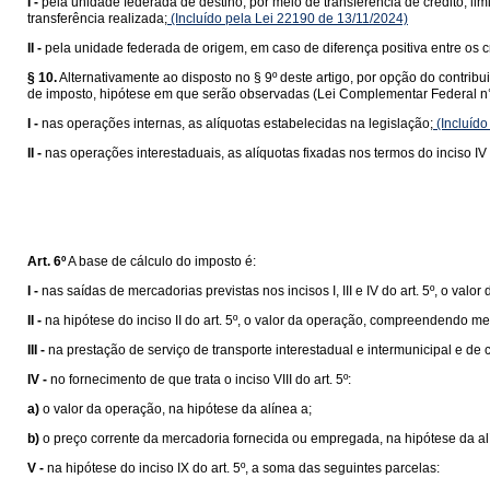
I -
pela unidade federada de destino, por meio de transferência de crédito, lim
transferência realizada;
(Incluído pela Lei 22190 de 13/11/2024)
II -
pela unidade federada de origem, em caso de diferença positiva entre os cr
§ 10.
Alternativamente ao disposto no § 9º deste artigo, por opção do contrib
de imposto, hipótese em que serão observadas (Lei Complementar Federal n°
I -
nas operações internas, as alíquotas estabelecidas na legislação;
(Incluído
II -
nas operações interestaduais, as alíquotas fixadas nos termos do inciso IV 
Art. 6º
A base de cálculo do imposto é:
I -
nas saídas de mercadorias previstas nos incisos I, III e IV do art. 5º, o valor
II -
na hipótese do inciso II do art. 5º, o valor da operação, compreendendo me
III -
na prestação de serviço de transporte interestadual e intermunicipal e de
IV -
no fornecimento de que trata o inciso VIII do art. 5º:
a)
o valor da operação, na hipótese da alínea a;
b)
o preço corrente da mercadoria fornecida ou empregada, na hipótese da al
V -
na hipótese do inciso IX do art. 5º, a soma das seguintes parcelas: