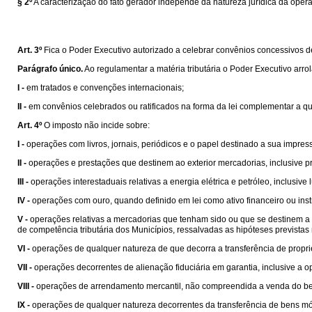
§ 2º
A caracterização do fato gerador independe da natureza jurídica da oper
Art. 3º
Fica o Poder Executivo autorizado a celebrar convênios concessivos de b
Parágrafo único.
Ao regulamentar a matéria tributária o Poder Executivo arro
I -
em tratados e convenções internacionais;
II -
em convênios celebrados ou ratificados na forma da lei complementar a que s
Art. 4º
O imposto não incide sobre:
I -
operações com livros, jornais, periódicos e o papel destinado a sua impres
II -
operações e prestações que destinem ao exterior mercadorias, inclusive pr
III -
operações interestaduais relativas a energia elétrica e petróleo, inclusiv
IV -
operações com ouro, quando definido em lei como ativo financeiro ou ins
V -
operações relativas a mercadorias que tenham sido ou que se destinem a se
de competência tributária dos Municípios, ressalvadas as hipóteses prevista
VI -
operações de qualquer natureza de que decorra a transferência de propri
VII -
operações decorrentes de alienação fiduciária em garantia, inclusive a
VIII -
operações de arrendamento mercantil, não compreendida a venda do be
IX -
operações de qualquer natureza decorrentes da transferência de bens mó