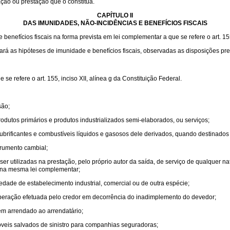
ação ou prestação que o constitua.
CAPÍTULO II
DAS IMUNIDADES, NÃO-INCIDÊNCIAS E BENEFÍCIOS FISCAIS
enefícios fiscais na forma prevista em lei complementar a que se refere o art. 155,
lará as hipóteses de imunidade e benefícios fiscais, observadas as disposições pre
e refere o art. 155, inciso XII, alínea g da Constituição Federal.
são;
odutos primários e produtos industrializados semi-elaborados, ou serviços;
e lubrificantes e combustíveis líquidos e gasosos dele derivados, quando destinados
trumento cambial;
r utilizadas na prestação, pelo próprio autor da saída, de serviço de qualquer n
s na mesma lei complementar;
edade de estabelecimento industrial, comercial ou de outra espécie;
 operação efetuada pelo credor em decorrência do inadimplemento do devedor;
m arrendado ao arrendatário;
veis salvados de sinistro para companhias seguradoras;