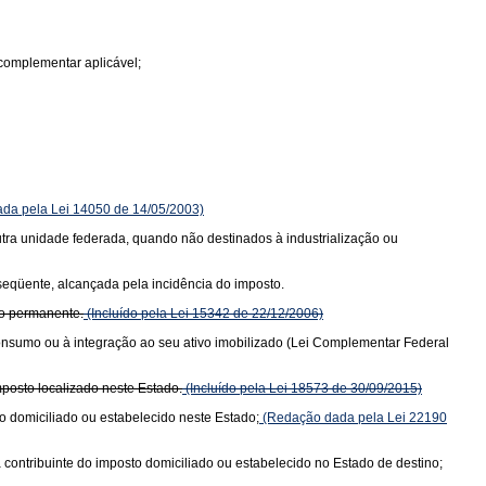
complementar aplicável;
da pela Lei 14050 de 14/05/2003)
 outra unidade federada, quando não destinados à industrialização ou
bseqüente, alcançada pela incidência do imposto.
vo permanente.
(Incluído pela Lei 15342 de 22/12/2006)
consumo ou à integração ao seu ativo imobilizado (Lei Complementar Federal
posto localizado neste Estado.
(Incluído pela Lei 18573 de 30/09/2015)
o domiciliado ou estabelecido neste Estado;
(Redação dada pela Lei 22190
 contribuinte do imposto domiciliado ou estabelecido no Estado de destino;