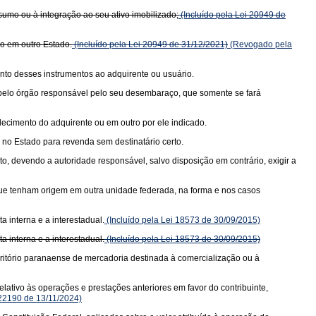
sumo ou à integração ao seu ativo imobilizado;
(Incluído pela Lei 20949 de
do em outro Estado.
(Incluído pela Lei 20949 de 31/12/2021)
(Revogado pela
nto desses instrumentos ao adquirente ou usuário.
a pelo órgão responsável pelo seu desembaraço, que somente se fará
elecimento do adquirente ou em outro por ele indicado.
no Estado para revenda sem destinatário certo.
, devendo a autoridade responsável, salvo disposição em contrário, exigir a
 que tenham origem em outra unidade federada, na forma e nos casos
 interna e a interestadual.
(Incluído pela Lei 18573 de 30/09/2015)
 interna e a interestadual.
(Incluído pela Lei 18573 de 30/09/2015)
rritório paranaense de mercadoria destinada à comercialização ou à
lativo às operações e prestações anteriores em favor do contribuinte,
 22190 de 13/11/2024)