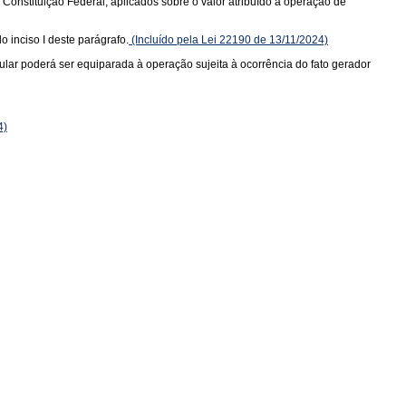
a Constituição Federal, aplicados sobre o valor atribuído à operação de
o inciso I deste parágrafo.
(Incluído pela Lei 22190 de 13/11/2024)
tular poderá ser equiparada à operação sujeita à ocorrência do fato gerador
4)