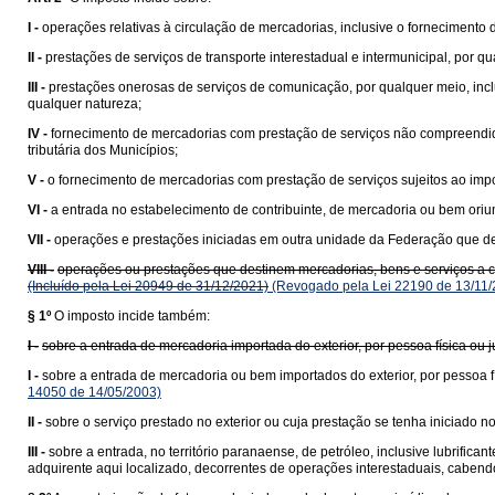
I -
operações relativas à circulação de mercadorias, inclusive o fornecimento
II -
prestações de serviços de transporte interestadual e intermunicipal, por q
III -
prestações onerosas de serviços de comunicação, por qualquer meio, incl
qualquer natureza;
IV -
fornecimento de mercadorias com prestação de serviços não compreend
tributária dos Municípios;
V -
o fornecimento de mercadorias com prestação de serviços sujeitos ao impo
VI -
a entrada no estabelecimento de contribuinte, de mercadoria ou bem ori
VII -
operações e prestações iniciadas em outra unidade da Federação que des
VIII -
operações ou prestações que destinem mercadorias, bens e serviços a con
(Incluído pela Lei 20949 de 31/12/2021)
(Revogado pela Lei 22190 de 13/11/
§ 1º
O imposto incide também:
I -
sobre a entrada de mercadoria importada do exterior, por pessoa física ou
I -
sobre a entrada de mercadoria ou bem importados do exterior, por pessoa fí
14050 de 14/05/2003)
II -
sobre o serviço prestado no exterior ou cuja prestação se tenha iniciado no 
III -
sobre a entrada, no território paranaense, de petróleo, inclusive lubrific
adquirente aqui localizado, decorrentes de operações interestaduais, cabend