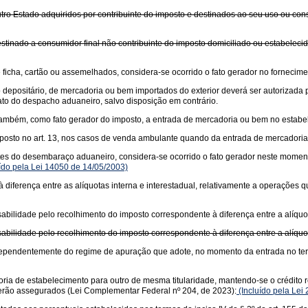
tro Estado adquiridos por contribuinte do imposto e destinados ao seu uso ou con
stinado a consumidor final não contribuinte do imposto domiciliado ou estabeleci
icha, cartão ou assemelhados, considera-se ocorrido o fato gerador no fornecime
o depositário, de mercadoria ou bem importados do exterior deverá ser autorizad
to do despacho aduaneiro, salvo disposição em contrário.
se, também, como fato gerador do imposto, a entrada de mercadoria ou bem no estab
posto no art. 13, nos casos de venda ambulante quando da entrada de mercadoria 
es do desembaraço aduaneiro, considera-se ocorrido o fato gerador neste momento
ído pela Lei 14050 de 14/05/2003)
diferença entre as alíquotas interna e interestadual, relativamente a operações
bilidade pelo recolhimento do imposto correspondente à diferença entre a alíquota
bilidade pelo recolhimento do imposto correspondente à diferença entre a alíquota
 independentemente do regime de apuração que adote, no momento da entrada no te
ria de estabelecimento para outro de mesma titularidade, mantendo-se o crédito re
 serão assegurados (Lei Complementar Federal nº 204, de 2023):
(Incluído pela Lei