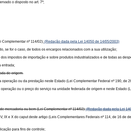
vado o disposto no art. 7º;
ei Complementar nº 114/02);
(Redação dada pela Lei 14050 de 14/05/2003)
ido, se for o caso, de todos os encargos relacionados com a sua utilização;
lor dos impostos de importação e sobre produtos industrializados e de todas as de
a entrada;
rada de origem.
or da operação ou da prestação neste Estado (Lei Complementar Federal nº 190, de 2
r da operação ou o preço do serviço na unidade federada de origem e neste Estado 
or de mercadoria ou bem (Lei Complementar nº 114/02):
(Redação dada pela Lei 14
s V, IX e X do caput deste artigo (Leis Complementares Federais nº 114, de 16 de 
icação para fins de controle;