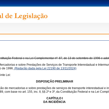
onstituição Federal e na Lei Complementar nº. 87, de 13 de setembro de 1996 e ado
ercadorias e sobre Prestações de Serviços de Transporte Interestadual e Intermun
o de 1996.
(Redação dada pela Lei 22190 de 13/11/2024)
nte Lei:
DISPOSIÇÃO PRELIMINAR
ação de mercadorias e sobre prestações de serviços de transporte interestadual e 
1989, com base no art. 155, inc. II, §§ 2º e 3º, da Constituição Federal e na Lei Co
CAPÍTULO I
DA INCIDÊNCIA