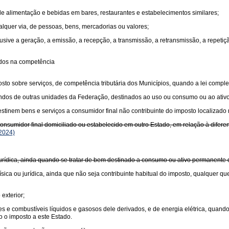
 de alimentação e bebidas em bares, restaurantes e estabelecimentos similares;
ualquer via, de pessoas, bens, mercadorias ou valores;
usive a geração, a emissão, a recepção, a transmissão, a retransmissão, a repet
idos na competência
sto sobre serviços, de competência tributária dos Municípios, quando a lei comple
undos de outras unidades da Federação, destinados ao uso ou consumo ou ao ativ
tinem bens e serviços a consumidor final não contribuinte do imposto localizado 
sumidor final domiciliado ou estabelecido em outro Estado, em relação à diferença
2024)
 jurídica, ainda quando se tratar de bem destinado a consumo ou ativo permanente
sica ou jurídica, ainda que não seja contribuinte habitual do imposto, qualquer qu
exterior;
antes e combustíveis líquidos e gasosos dele derivados, e de energia elétrica, quan
o o imposto a este Estado.