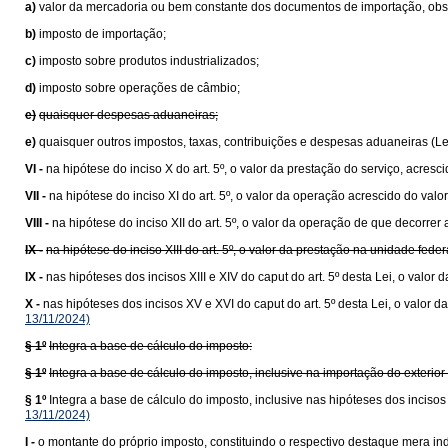
a)
valor da mercadoria ou bem constante dos documentos de importação, obser
b)
imposto de importação;
c)
imposto sobre produtos industrializados;
d)
imposto sobre operações de câmbio;
e)
quaisquer despesas aduaneiras;
e)
quaisquer outros impostos, taxas, contribuições e despesas aduaneiras (L
VI -
na hipótese do inciso X do art. 5º, o valor da prestação do serviço, acresc
VII -
na hipótese do inciso XI do art. 5º, o valor da operação acrescido do va
VIII -
na hipótese do inciso XII do art. 5º, o valor da operação de que decorrer 
IX -
na hipótese do inciso XIII do art. 5º, o valor da prestação na unidade fede
IX -
nas hipóteses dos incisos XIII e XIV do caput do art. 5º desta Lei, o val
X -
nas hipóteses dos incisos XV e XVI do caput do art. 5º desta Lei, o valo
13/11/2024)
§ 1º
Integra a base de cálculo do imposto:
§ 1º
Integra a base de cálculo do imposto, inclusive na importação do exteri
§ 1º
Integra a base de cálculo do imposto, inclusive nas hipóteses dos inciso
13/11/2024)
I -
o montante do próprio imposto, constituindo o respectivo destaque mera ind