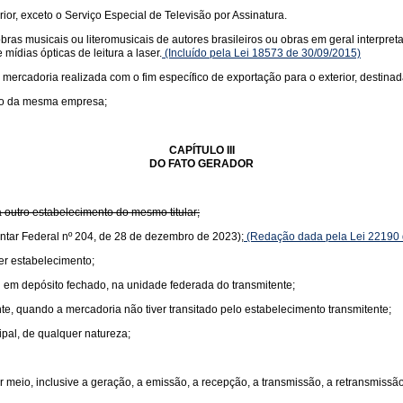
rior, exceto o Serviço Especial de Televisão por Assinatura.
s musicais ou literomusicais de autores brasileiros ou obras em geral interpretad
mídias ópticas de leitura a laser.
(Incluído pela Lei 18573 de 30/09/2015)
 mercadoria realizada com o fim específico de exportação para o exterior, destinad
nto da mesma empresa;
CAPÍTULO III
DO FATO GERADOR
 outro estabelecimento do mesmo titular;
ntar Federal nº 204, de 28 de dezembro de 2023);
(Redação dada pela Lei 22190 
er estabelecimento;
 em depósito fechado, na unidade federada do transmitente;
te, quando a mercadoria não tiver transitado pelo estabelecimento transmitente;
ipal, de qualquer natureza;
 meio, inclusive a geração, a emissão, a recepção, a transmissão, a retransmiss