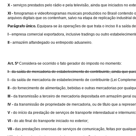
X -
serviços prestados pelo rádio e pela televisão, ainda que iniciados no exte
XI -
fonogramas e videofonogramas musicais produzidos no Brasil contendo obra
arquivos digitais que os contenham, salvo na etapa de replicação industrial de 
Parágrafo único.
Equipara-se às operações de que trata o inciso II a saída de
I -
empresa comercial exportadora, inclusive tradings ou outro estabelecime
II -
armazém alfandegado ou entreposto aduaneiro.
Art. 5º
Considera-se ocorrido o fato gerador do imposto no momento:
I -
da saída de mercadoria de estabelecimento de contribuinte, ainda que para
I -
da saída de mercadoria de estabelecimento de contribuinte (Lei Compleme
II -
do fornecimento de alimentação, bebidas e outras mercadorias por qualqu
III -
da transmissão a terceiro de mercadoria depositada em armazém geral ou
IV -
da transmissão de propriedade de mercadoria, ou de título que a represen
V -
do início da prestação de serviços de transporte interestadual e intermunic
VI -
do ato final do transporte iniciado no exterior;
VII -
das prestações onerosas de serviços de comunicação, feitas por qualquer