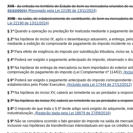
XVII -
da entrada no território do Estado de bem ou mercadoria oriundos de ou
31/12/2021)
(Revogado pela Lei 22190 de 13/11/2024)
XVIII -
da saída, de estabelecimento de contribuinte, de bem ou mercadoria de
Lei 22190 de 13/11/2024)
§ 1º
Quando a operação ou prestação for realizada mediante o pagamento de f
§ 2º
Na hipótese do inciso IX, após o desembaraço aduaneiro, a entrega, pel
mediante a exibição do comprovante de pagamento do imposto incidente no a
§ 3º
Para efeito de exigência do imposto por substituição tributária, inclui-
§ 4º
Poderá ser exigido o pagamento antecipado do imposto, observado o dis
§ 5º
Na hipótese de entrega de mercadoria ou bem importados do exterior ant
comprovação do pagamento do imposto (Lei Complementar nº 114/02).
(Inclu
§ 6º
Poderá ser exigido o pagamento antecipado do imposto correspondente à 
estabelecidos pelo Poder Executivo.
(Incluído pela Lei 17444 de 27/12/2012)
§ 7º
Na hipótese do inciso XV, caberá ao remetente ou ao prestador a responsa
§ 7º
Na hipótese do inciso XV, caberá ao remetente ou ao prestador a responsa
§ 8º
O imposto de que trata o § 6º deste artigo será exigido do adquirente,
industrialização.
(Redação dada pela Lei 18879 de 27/09/2016)
§ 9º
Não se considera ocorrido o fato gerador do imposto na saída de mercado
inclusive nas hipóteses de transferências interestaduais em que os créditos