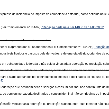
xpressa de incidência do imposto de competência estadual, como definido na lei 
 (Lei Complementar nº 114/02);
(Redação dada pela Lei 14050 de 14/05/2003)
 exterior apreendidos ou abandonados;
xterior e apreendidos ou abandonados (Lei Complementar nº 114/02);
(Redação da
 combustíveis líquidos e gasosos dele derivados, e de energia elétrica, oriundos de
ciado em outra unidade federada e não esteja vinculada a operação ou prestação su
oriundos de outra unidade da Federação, destinados ao uso ou consumo ou ao ati
outro Estado adquiridos por contribuinte do imposto e destinados ao seu uso ou 
24)
Federação que destinem bens e serviços a consumidor final não contribuinte do im
o, de bem ou mercadoria destinados a consumidor final não contribuinte do impost
stações não vinculadas a operação ou prestação subsequente, cujo tomador não seja