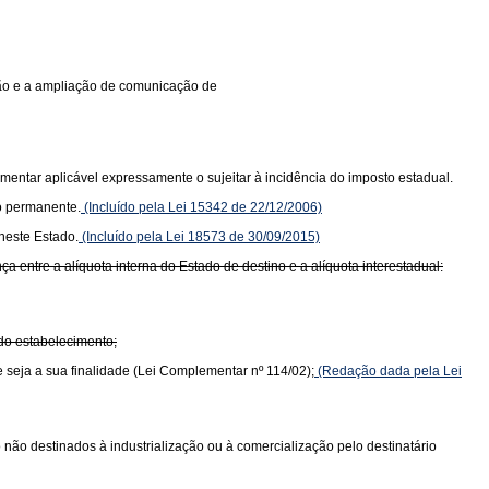
ição e a ampliação de comunicação de
mentar aplicável expressamente o sujeitar à incidência do imposto estadual.
o permanente.
(Incluído pela Lei 15342 de 22/12/2006)
neste Estado.
(Incluído pela Lei 18573 de 30/09/2015)
 entre a alíquota interna do Estado de destino e a alíquota interestadual:
 do estabelecimento;
e seja a sua finalidade (Lei Complementar nº 114/02);
(Redação dada pela Lei
do não destinados à industrialização ou à comercialização pelo destinatário