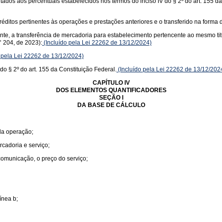
itados aos percentuais estabelecidos nos termos do inciso IV do § 2º do art. 155 d
éditos pertinentes às operações e prestações anteriores e o transferido na forma d
uinte, a transferência de mercadoria para estabelecimento pertencente ao mesmo ti
 204, de 2023):
(Incluído pela Lei 22262 de 13/12/2024)
 pela Lei 22262 de 13/12/2024)
do § 2º do art. 155 da Constituição Federal.
(Incluído pela Lei 22262 de 13/12/202
CAPÍTULO IV
DOS ELEMENTOS QUANTIFICADORES
SEÇÃO I
DA BASE DE CÁLCULO
 da operação;
rcadoria e serviço;
 comunicação, o preço do serviço;
ínea b;