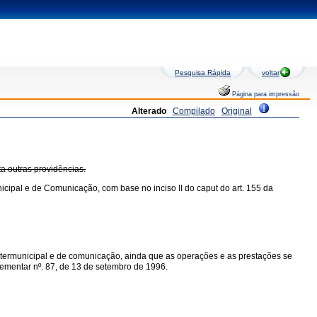
Pesquisa Rápida
voltar
Página para impressão
Alterado
Compilado
Original
ta outras providências.
icipal e de Comunicação, com base no inciso II do caput do art. 155 da
intermunicipal e de comunicação, ainda que as operações e as prestações se
mplementar nº. 87, de 13 de setembro de 1996.