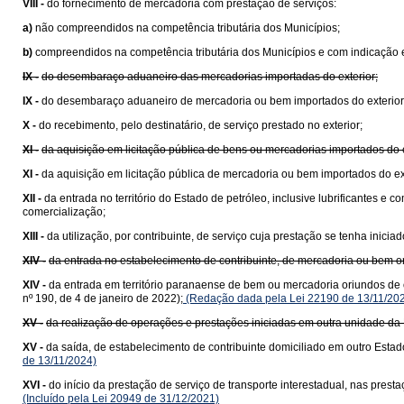
VIII -
do fornecimento de mercadoria com prestação de serviços:
a)
não compreendidos na competência tributária dos Municípios;
b)
compreendidos na competência tributária dos Municípios e com indicação e
IX -
do desembaraço aduaneiro das mercadorias importadas do exterior;
IX -
do desembaraço aduaneiro de mercadoria ou bem importados do exterior
X -
do recebimento, pelo destinatário, de serviço prestado no exterior;
XI -
da aquisição em licitação pública de bens ou mercadorias importados do
XI -
da aquisição em licitação pública de mercadoria ou bem importados do e
XII -
da entrada no território do Estado de petróleo, inclusive lubrificantes e
comercialização;
XIII -
da utilização, por contribuinte, de serviço cuja prestação se tenha ini
XIV -
da entrada no estabelecimento de contribuinte, de mercadoria ou bem 
XIV -
da entrada em território paranaense de bem ou mercadoria oriundos de 
nº 190, de 4 de janeiro de 2022);
(Redação dada pela Lei 22190 de 13/11/20
XV -
da realização de operações e prestações iniciadas em outra unidade da 
XV -
da saída, de estabelecimento de contribuinte domiciliado em outro Estad
de 13/11/2024)
XVI -
do início da prestação de serviço de transporte interestadual, nas pre
(Incluído pela Lei 20949 de 31/12/2021)