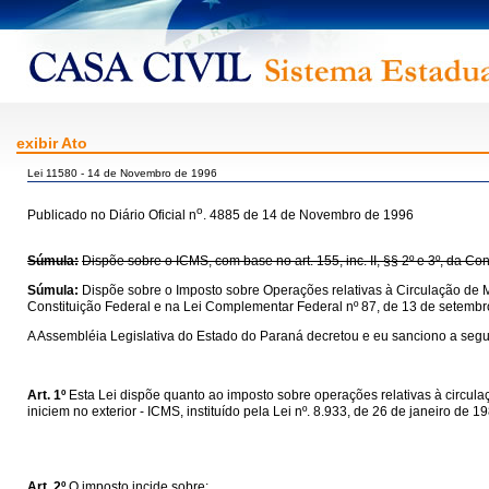
exibir Ato
Lei 11580 - 14 de Novembro de 1996
o
Publicado no Diário Oficial n
. 4885 de 14 de Novembro de 1996
Súmula:
Dispõe sobre o ICMS, com base no art. 155, inc. II, §§ 2º e 3º, da C
Súmula:
Dispõe sobre o Imposto sobre Operações relativas à Circulação de M
Constituição Federal e na Lei Complementar Federal nº 87, de 13 de setembr
A Assembléia Legislativa do Estado do Paraná decretou e eu sanciono a segui
Art. 1º
Esta Lei dispõe quanto ao imposto sobre operações relativas à circul
iniciem no exterior - ICMS, instituído pela Lei nº. 8.933, de 26 de janeiro de 
Art. 2º
O imposto incide sobre: