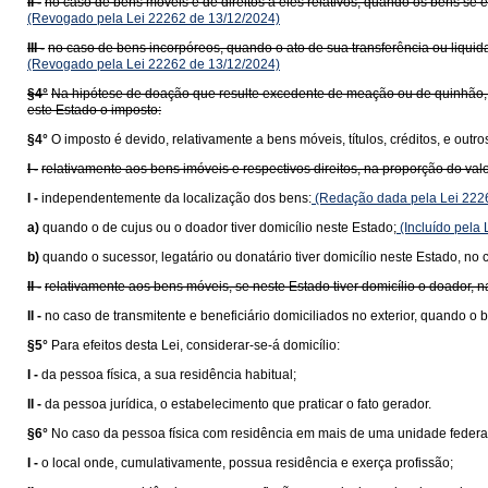
II -
no caso de bens móveis e de direitos a eles relativos, quando os bens se en
(Revogado pela Lei 22262 de 13/12/2024)
III -
no caso de bens incorpóreos, quando o ato de sua transferência ou liquidaç
(Revogado pela Lei 22262 de 13/12/2024)
§4°
Na hipótese de doação que resulte excedente de meação ou de quinhão, em
este Estado o imposto:
§4°
O imposto é devido, relativamente a bens móveis, títulos, créditos, e out
I -
relativamente aos bens imóveis e respectivos direitos, na proporção do valo
I -
independentemente da localização dos bens:
(Redação dada pela Lei 222
a)
quando o de cujus ou o doador tiver domicílio neste Estado;
(Incluído pela
b)
quando o sucessor, legatário ou donatário tiver domicílio neste Estado, no c
II -
relativamente aos bens móveis, se neste Estado tiver domicílio o doador, n
II -
no caso de transmitente e beneficiário domiciliados no exterior, quando o 
§5°
Para efeitos desta Lei, considerar-se-á domicílio:
I -
da pessoa física, a sua residência habitual;
II -
da pessoa jurídica, o estabelecimento que praticar o fato gerador.
§6°
No caso da pessoa física com residência em mais de uma unidade federa
I -
o local onde, cumulativamente, possua residência e exerça profissão;