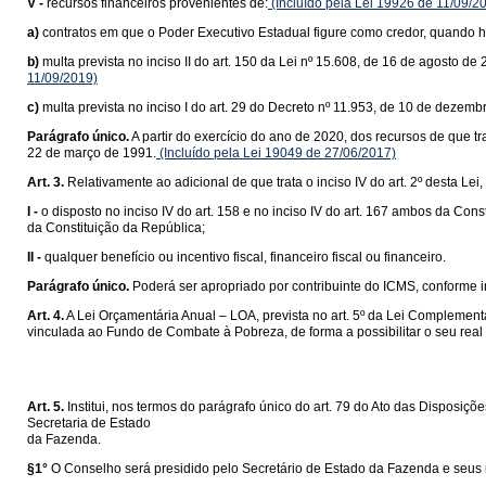
V -
recursos financeiros provenientes de:
(Incluído pela Lei 19926 de 11/09/2
a)
contratos em que o Poder Executivo Estadual figure como credor, quando 
b)
multa prevista no inciso II do art. 150 da Lei nº 15.608, de 16 de agosto 
11/09/2019)
c)
multa prevista no inciso I do art. 29 do Decreto nº 11.953, de 10 de dezemb
Parágrafo único.
A partir do exercício do ano de 2020, dos recursos de que tr
22 de março de 1991.
(Incluído pela Lei 19049 de 27/06/2017)
Art. 3.
Relativamente ao adicional de que trata o inciso IV do art. 2º desta Lei,
I -
o disposto no inciso IV do art. 158 e no inciso IV do art. 167 ambos da C
da Constituição da República;
II -
qualquer benefício ou incentivo fiscal, financeiro fiscal ou financeiro.
Parágrafo único.
Poderá ser apropriado por contribuinte do ICMS, conforme inc
Art. 4.
A Lei Orçamentária Anual – LOA, prevista no art. 5º da Lei Complement
vinculada ao Fundo de Combate à Pobreza, de forma a possibilitar o seu re
Art. 5.
Institui, nos termos do parágrafo único do art. 79 do Ato das Dispos
Secretaria de Estado
da Fazenda.
§1°
O Conselho será presidido pelo Secretário de Estado da Fazenda e seus