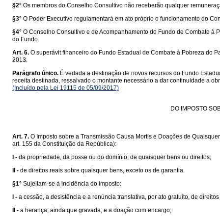
§2°
Os membros do Conselho Consultivo não receberão qualquer remuneração,
§3°
O Poder Executivo regulamentará em ato próprio o funcionamento do Co
§4°
O Conselho Consultivo e de Acompanhamento do Fundo de Combate à Pobr
do Fundo.
Art. 6.
O superávit financeiro do Fundo Estadual de Combate à Pobreza do Par
2013.
Parágrafo único.
É vedada a destinação de novos recursos do Fundo Estadua
receita destinada, ressalvado o montante necessário a dar continuidade a o
(Incluído pela Lei 19115 de 05/09/2017)
DO IMPOSTO SOB
Art. 7.
O Imposto sobre a Transmissão Causa Mortis e Doações de Quaisquer Ben
art. 155 da Constituição da República):
I -
da propriedade, da posse ou do domínio, de quaisquer bens ou direitos;
II -
de direitos reais sobre quaisquer bens, exceto os de garantia.
§1°
Sujeitam-se à incidência do imposto:
I -
a cessão, a desistência e a renúncia translativa, por ato gratuito, de direitos
II -
a herança, ainda que gravada, e a doação com encargo;