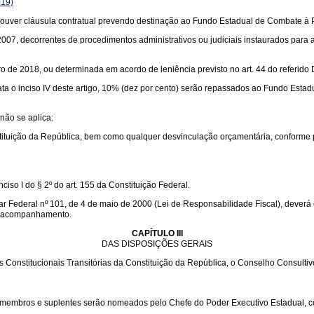
019)
houver cláusula contratual prevendo destinação ao Fundo Estadual de Combate à
de 2007, decorrentes de procedimentos administrativos ou judiciais instaurados para
ro de 2018, ou determinada em acordo de leniência previsto no art. 44 do referido 
ata o inciso IV deste artigo, 10% (dez por cento) serão repassados ao Fundo Estadua
 não se aplica:
onstituição da República, bem como qualquer desvinculação orçamentária, conforme 
iso I do § 2º do art. 155 da Constituição Federal.
ar Federal nº 101, de 4 de maio de 2000 (Lei de Responsabilidade Fiscal), deverá
al acompanhamento.
CAPÍTULO III
DAS DISPOSIÇÕES GERAIS
ições Constitucionais Transitórias da Constituição da República, o Conselho Cons
 membros e suplentes serão nomeados pelo Chefe do Poder Executivo Estadual, c