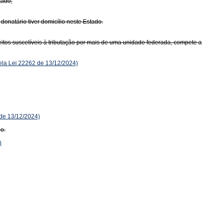
tado;
donatário tiver domicílio neste Estado.
itos suscetíveis à tributação por mais de uma unidade federada, compete a
la Lei 22262 de 13/12/2024)
 de 13/12/2024)
io.
)