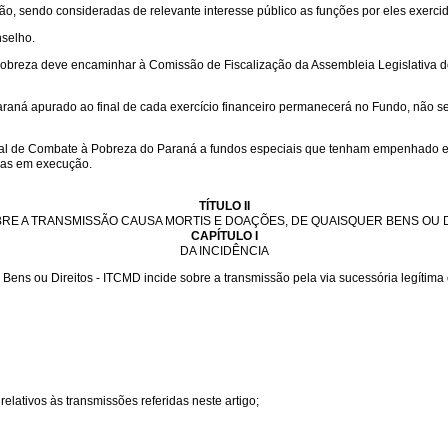
 sendo consideradas de relevante interesse público as funções por eles exercid
nselho.
eza deve encaminhar à Comissão de Fiscalização da Assembleia Legislativa do P
aná apurado ao final de cada exercício financeiro permanecerá no Fundo, não se ap
l de Combate à Pobreza do Paraná a fundos especiais que tenham empenhado e li
bras em execução.
TÍTULO II
RE A TRANSMISSÃO CAUSA MORTIS E DOAÇÕES, DE QUAISQUER BENS OU D
CAPÍTULO I
DA INCIDÊNCIA
s ou Direitos - ITCMD incide sobre a transmissão pela via sucessória legítima ou
 relativos às transmissões referidas neste artigo;