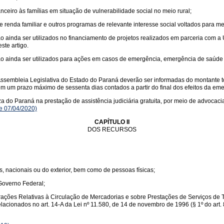
anceiro às famílias em situação de vulnerabilidade social no meio rural;
 renda familiar e outros programas de relevante interesse social voltados para me
nda ser utilizados no financiamento de projetos realizados em parceria com a Un
ste artigo.
ainda ser utilizados para ações em casos de emergência, emergência de saúde p
sembleia Legislativa do Estado do Paraná deverão ser informadas do montante 
m um prazo máximo de sessenta dias contados a partir do final dos efeitos da em
o Paraná na prestação de assistência judiciária gratuita, por meio de advocacia da
de 07/04/2020)
CAPÍTULO II
DOS RECURSOS
, nacionais ou do exterior, bem como de pessoas físicas;
Governo Federal;
rações Relativas à Circulação de Mercadorias e sobre Prestações de Serviços de T
lacionados no art. 14-A da Lei nº 11.580, de 14 de novembro de 1996 (§ 1º do art.