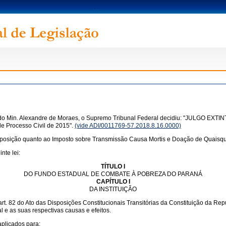
o Min. Alexandre de Moraes, o Supremo Tribunal Federal decidiu: "JULGO EXTINTO
de Processo Civil de 2015".
(vide ADI/0011769-57.2018.8.16.0000)
sposição quanto ao Imposto sobre Transmissão Causa Mortis e Doação de Quaisque
nte lei:
TÍTULO I
DO FUNDO ESTADUAL DE COMBATE À POBREZA DO PARANÁ
CAPÍTULO I
DA INSTITUIÇÃO
t. 82 do Ato das Disposições Constitucionais Transitórias da Constituição da Rep
 e as suas respectivas causas e efeitos.
plicados para: