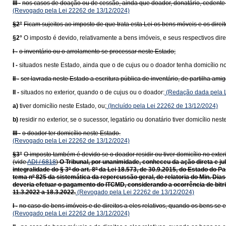
III -
nos casos de doação ou de cessão, ainda que doador, donatário, cedente 
(Revogado pela Lei 22262 de 13/12/2024)
§2°
Ficam sujeitos ao imposto de que trata esta Lei os bens móveis e os direi
§2°
O imposto é devido, relativamente a bens imóveis, e seus respectivos dire
I -
o inventário ou o arrolamento se processar neste Estado;
I -
situados neste Estado, ainda que o de cujus ou o doador tenha domicílio no 
II -
ser lavrada neste Estado a escritura pública de inventário, de partilha am
II -
situados no exterior, quando o de cujus ou o doador:
(Redação dada pela L
a)
tiver domicílio neste Estado, ou;
(Incluído pela Lei 22262 de 13/12/2024)
b)
residir no exterior, se o sucessor, legatário ou donatário tiver domicílio nest
III -
o doador ter domicílio neste Estado.
(Revogado pela Lei 22262 de 13/12/2024)
§3°
O imposto também é devido se o doador residir ou tiver domicílio no exteri
(vide
ADI / 6818
)
O Tribunal, por unanimidade, conheceu da ação direta e ju
integralidade do § 3º do art. 8º da Lei 18.573, de 30.9.2015, do Estado do
tema nº 825 da sistemática da repercussão geral, de relatoria do Min. Dias
deveria efetuar o pagamento do ITCMD, considerando a ocorrência de bitrib
11.3.2022 a 18.3.2022.
(Revogado pela Lei 22262 de 13/12/2024)
I -
no caso de bens imóveis e de direitos a eles relativos, quando os bens se e
(Revogado pela Lei 22262 de 13/12/2024)