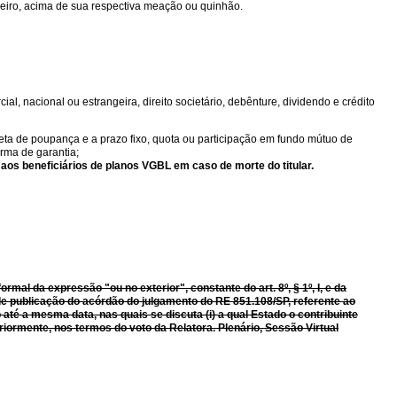
deiro, acima de sua respectiva meação ou quinhão.
al, nacional ou estrangeira, direito societário, debênture, dividendo e crédito
neta de poupança e a prazo fixo, quota ou participação em fundo mútuo de
orma de garantia;
aos beneficiários de planos VGBL em caso de morte do titular.
formal da expressão "ou no exterior", constante do art.
8º, § 1º, I, e da
a de publicação do acórdão do julgamento do RE 851.108/SP, referente ao
até a mesma data, nas quais se discuta (i) a qual Estado o contribuinte
riormente, nos termos do voto da Relatora. Plenário, Sessão Virtual