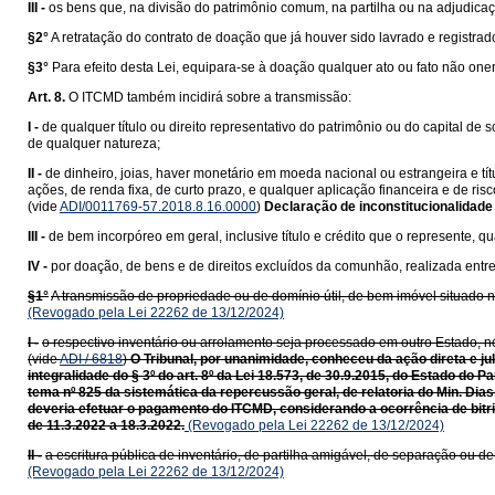
III -
os bens que, na divisão do patrimônio comum, na partilha ou na adjudica
§2°
A retratação do contrato de doação que já houver sido lavrado e registr
§3°
Para efeito desta Lei, equipara-se à doação qualquer ato ou fato não one
Art. 8.
O ITCMD também incidirá sobre a transmissão:
I -
de qualquer título ou direito representativo do patrimônio ou do capital de 
de qualquer natureza;
II -
de dinheiro, joias, haver monetário em moeda nacional ou estrangeira e tí
ações, de renda fixa, de curto prazo, e qualquer aplicação financeira e de ri
(vide
ADI/0011769-57.2018.8.16.0000
)
Declaração de inconstitucionalidade
III -
de bem incorpóreo em geral, inclusive título e crédito que o represente, qu
IV -
por doação, de bens e de direitos excluídos da comunhão, realizada entr
§1°
A transmissão de propriedade ou de domínio útil, de bem imóvel situado nes
(Revogado pela Lei 22262 de 13/12/2024)
I -
o respectivo inventário ou arrolamento seja processado em outro Estado, no 
(vide
ADI / 6818
)
O Tribunal, por unanimidade, conheceu da ação direta e ju
integralidade do § 3º do art. 8º da Lei 18.573, de 30.9.2015, do Estado do
tema nº 825 da sistemática da repercussão geral, de relatoria do Min. Dias
deveria efetuar o pagamento do ITCMD, considerando a ocorrência de bitrib
de 11.3.2022 a 18.3.2022.
(Revogado pela Lei 22262 de 13/12/2024)
II -
a escritura pública de inventário, de partilha amigável, de separação ou d
(Revogado pela Lei 22262 de 13/12/2024)