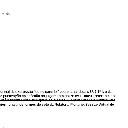
caso de:
formal da expressão "ou no exterior", constante do art.
8º, § 1º, I, e da
a de publicação do acórdão do julgamento do RE 851.108/SP, referente ao
até a mesma data, nas quais se discuta (i) a qual Estado o contribuinte
riormente, nos termos do voto da Relatora. Plenário, Sessão Virtual
de