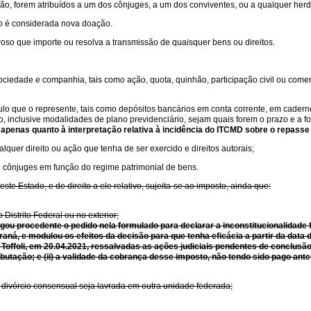
ção, forem atribuídos a um dos cônjuges, a um dos conviventes, ou a qualquer her
ado é considerada nova doação.
roso que importe ou resolva a transmissão de quaisquer bens ou direitos.
sociedade e companhia, tais como ação, quota, quinhão, participação civil ou comerci
tulo que o represente, tais como depósitos bancários em conta corrente, em cader
sco, inclusive modalidades de plano previdenciário, sejam quais forem o prazo e a f
 apenas quanto à interpretação relativa à incidência do ITCMD sobre o repasse 
alquer direito ou ação que tenha de ser exercido e direitos autorais;
e cônjuges em função do regime patrimonial de bens.
te Estado, e de direito a ele relativo, sujeita-se ao imposto, ainda que:
Distrito Federal ou no exterior;
lgou procedente o pedido nela formulado para declarar a inconstitucionalidade 
 Paraná, e modulou os efeitos da decisão para que tenha eficácia a partir da dat
 Toffoli, em 20.04.2021, ressalvadas as ações judiciais pendentes de conclusão 
utação; e (ii) a validade da cobrança desse imposto, não tendo sido pago ante
e divórcio consensual seja lavrada em outra unidade federada;