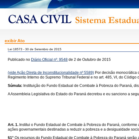
exibir Ato
Lei 18573 - 30 de Setembro de 2015
Publicado no
Diário Oficial nº. 9548
de 2 de Outubro de 2015
(vide Ação Direta de Inconstitucionalidade nº 5589)
Por decisão monocrática d
Regimento Interno do Supremo Tribunal Federal e no art. 485, VI, do Código 
Súmula:
Instituição do Fundo Estadual de Combate à Pobreza do Paraná, di
A Assembleia Legislativa do Estado do Paraná decretou e eu sanciono a segui
Art. 1.
Institui o Fundo Estadual de Combate à Pobreza do Paraná, conforme ar
ações governamentais destinadas a reduzir a pobreza e a desigualdade social
§1°
Os recursos do Fundo Estadual de Combate à Pobreza do Paraná serão a