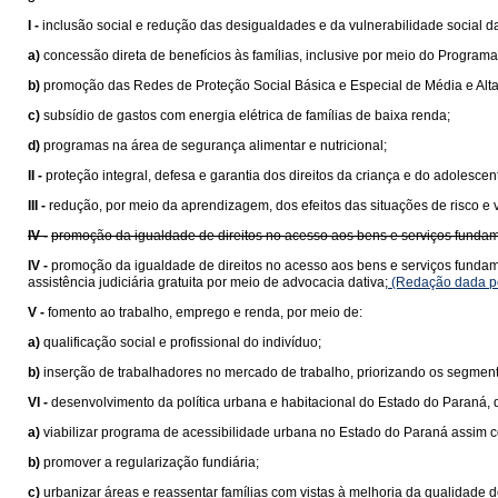
I -
inclusão social e redução das desigualdades e da vulnerabilidade social d
a)
concessão direta de benefícios às famílias, inclusive por meio do Programa
b)
promoção das Redes de Proteção Social Básica e Especial de Média e Alt
c)
subsídio de gastos com energia elétrica de famílias de baixa renda;
d)
programas na área de segurança alimentar e nutricional;
II -
proteção integral, defesa e garantia dos direitos da criança e do adolesce
III -
redução, por meio da aprendizagem, dos efeitos das situações de risco e 
IV -
promoção da igualdade de direitos no acesso aos bens e serviços fundam
IV -
promoção da igualdade de direitos no acesso aos bens e serviços funda
assistência judiciária gratuita por meio de advocacia dativa;
(Redação dada pe
V -
fomento ao trabalho, emprego e renda, por meio de:
a)
qualificação social e profissional do indivíduo;
b)
inserção de trabalhadores no mercado de trabalho, priorizando os segment
VI -
desenvolvimento da política urbana e habitacional do Estado do Paraná,
a)
viabilizar programa de acessibilidade urbana no Estado do Paraná assim 
b)
promover a regularização fundiária;
c)
urbanizar áreas e reassentar famílias com vistas à melhoria da qualidade d