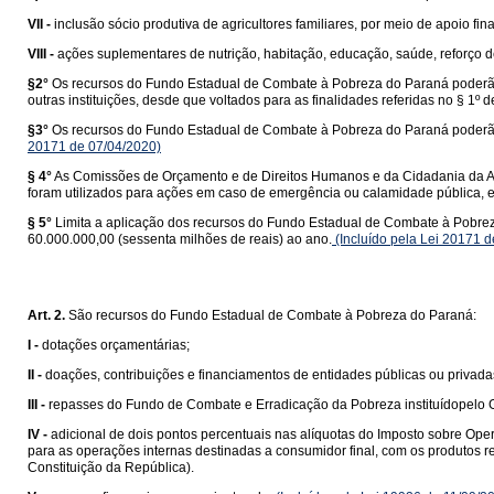
VII -
inclusão sócio produtiva de agricultores familiares, por meio de apoio fin
VIII -
ações suplementares de nutrição, habitação, educação, saúde, reforço de
§2°
Os recursos do Fundo Estadual de Combate à Pobreza do Paraná poderão ai
outras instituições, desde que voltados para as finalidades referidas no § 1º de
§3°
Os recursos do Fundo Estadual de Combate à Pobreza do Paraná poderão 
20171 de 07/04/2020)
§ 4°
As Comissões de Orçamento e de Direitos Humanos e da Cidadania da As
foram utilizados para ações em caso de emergência ou calamidade pública, e
§ 5°
Limita a aplicação dos recursos do Fundo Estadual de Combate à Pobreza d
60.000.000,00 (sessenta milhões de reais) ao ano.
(Incluído pela Lei 20171 
Art. 2.
São recursos do Fundo Estadual de Combate à Pobreza do Paraná:
I -
dotações orçamentárias;
II -
doações, contribuições e financiamentos de entidades públicas ou privadas
III -
repasses do Fundo de Combate e Erradicação da Pobreza instituídopelo 
IV -
adicional de dois pontos percentuais nas alíquotas do Imposto sobre Ope
para as operações internas destinadas a consumidor final, com os produtos re
Constituição da República).