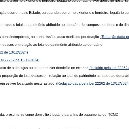
contrarem no exterior e o herdeiro, legatário ou donatário tiver domicílio neste Es
ão ocorrer neste Estado, ou quando ocorrer no exterior e o herdeiro, legatário ou 
 que o total do patrimônio atribuído ao donatário for composto de bens e de dire
ros bens incorpóreos, na transmissão causa mortis ou por doação:
(Redação dada pe
r desses em relação ao total do patrimônio atribuído ao donatário;
62 de 13/12/2024)
 Lei 22262 de 13/12/2024)
aso de o de cujus ou o doador tiver domicílio no exterior;
(Incluído pela Lei 22262
a proporção do total desses em relação ao total do patrimônio atribuído ao donatár
bem estiver localizado neste Estado.
(Redação dada pela Lei 22262 de 13/12/2024
da, presume-se como domicílio tributário para fins de pagamento do ITCMD: