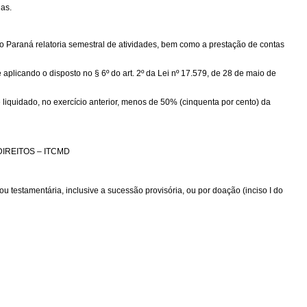
as.
araná relatoria semestral de atividades, bem como a prestação de contas
licando o disposto no § 6º do art. 2º da Lei nº 17.579, de 28 de maio de
quidado, no exercício anterior, menos de 50% (cinquenta por cento) da
IREITOS – ITCMD
 testamentária, inclusive a sucessão provisória, ou por doação (inciso I do