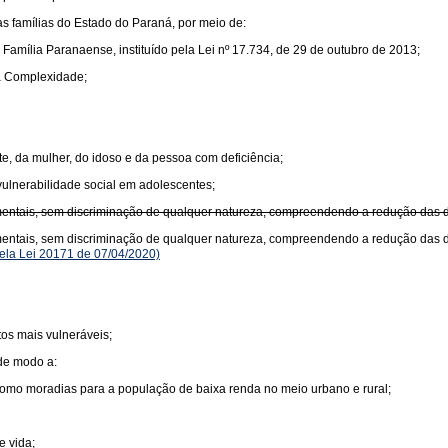
as famílias do Estado do Paraná, por meio de:
 Família Paranaense, instituído pela Lei nº 17.734, de 29 de outubro de 2013;
a Complexidade;
nte, da mulher, do idoso e da pessoa com deficiência;
vulnerabilidade social em adolescentes;
entais, sem discriminação de qualquer natureza, compreendendo a redução das de
mentais, sem discriminação de qualquer natureza, compreendendo a redução das d
la Lei 20171 de 07/04/2020)
os mais vulneráveis;
 de modo a:
como moradias para a população de baixa renda no meio urbano e rural;
e vida;