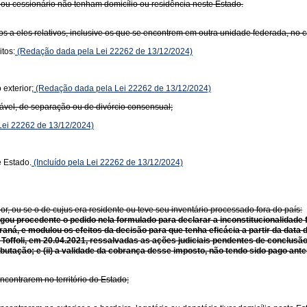
ou cessionário não tenham domicílio ou residência neste Estado.
tos a eles relativos, inclusive os que se encontrem em outra unidade federada, no 
itos:
(Redação dada pela Lei 22262 de 13/12/2024)
exterior;
(Redação dada pela Lei 22262 de 13/12/2024)
igável, de separação ou de divórcio consensual;
ei 22262 de 13/12/2024)
e Estado.
(Incluído pela Lei 22262 de 13/12/2024)
or, ou se o de cujus era residente ou teve seu inventário processado fora do país:
lgou procedente o pedido nela formulado para declarar a inconstitucionalidade 
 Paraná, e modulou os efeitos da decisão para que tenha eficácia a partir da dat
 Toffoli, em 20.04.2021, ressalvadas as ações judiciais pendentes de conclusão 
utação; e (ii) a validade da cobrança desse imposto, não tendo sido pago ante
ncontrarem no território do Estado;