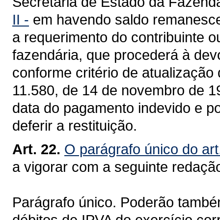
Secretaria de Estado da Fazend
II -
em havendo saldo remanescente
a requerimento do contribuinte o
fazendária, que procederá à dev
conforme critério de atualização 
11.580, de 14 de novembro de 19
data do pagamento indevido e po
deferir a restituição.
Art. 22.
O parágrafo único do art
a vigorar com a seguinte redaçã
Parágrafo único. Poderão também 
débitos de IPVA do exercício cor