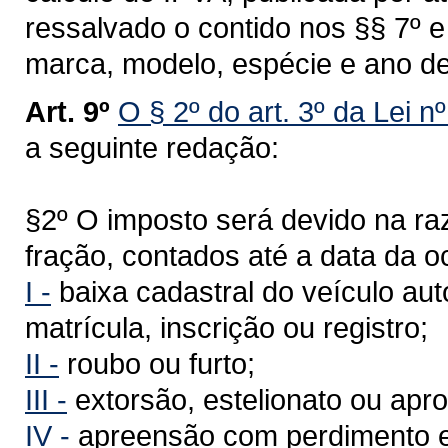
ressalvado o contido nos §§ 7º 
marca, modelo, espécie e ano de
Art. 9º
O § 2º do art. 3º da Lei n
a seguinte redação:
§2º O imposto será devido na r
fração, contados até a data da o
I -
baixa cadastral do veículo au
matrícula, inscrição ou registro;
II -
roubo ou furto;
III -
extorsão, estelionato ou apro
IV -
apreensão com perdimento e