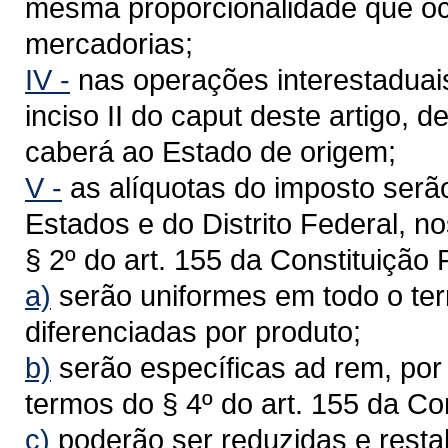
mesma proporcionalidade que o
mercadorias;
IV -
nas operações interestaduai
inciso II do caput deste artigo, 
caberá ao Estado de origem;
V -
as alíquotas do imposto serã
Estados e do Distrito Federal, no
§ 2º do art. 155 da Constituição
a)
serão uniformes em todo o terr
diferenciadas por produto;
b)
serão específicas ad rem, por
termos do § 4º do art. 155 da Co
c)
poderão ser reduzidas e rest