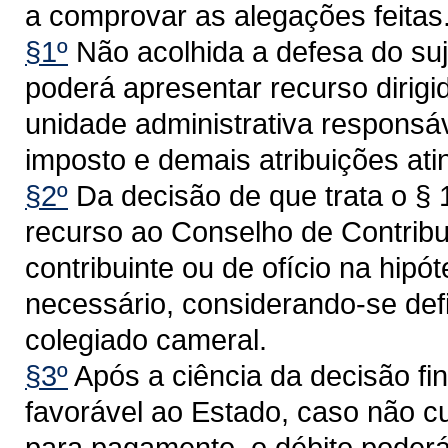
a comprovar as alegações feitas
§1º
Não acolhida a defesa do suj
poderá apresentar recurso dirigi
unidade administrativa responsá
imposto e demais atribuições ati
§2º
Da decisão de que trata o § 
recurso ao Conselho de Contribu
contribuinte ou de ofício na hip
necessário, considerando-se defi
colegiado cameral.
§3º
Após a ciência da decisão fin
favorável ao Estado, caso não c
para pagamento, o débito poderá 