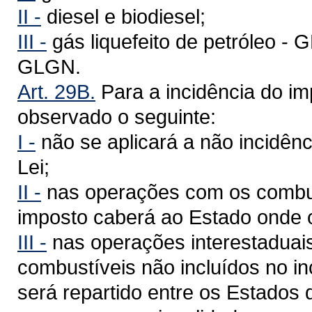
II -
diesel e biodiesel;
III -
gás liquefeito de petróleo - G
GLGN.
Art. 29B.
Para a incidência do im
observado o seguinte:
I -
não se aplicará a não incidência
Lei;
II -
nas operações com os combust
imposto caberá ao Estado onde 
III -
nas operações interestaduais
combustíveis não incluídos no inc
será repartido entre os Estados