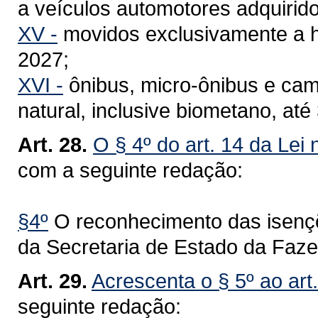
a veículos automotores adquirid
XV -
movidos exclusivamente a h
2027;
XVI -
ônibus, micro-ônibus e ca
natural, inclusive biometano, at
Art. 28.
O § 4º do art. 14 da Lei
com a seguinte redação:
§4º
O reconhecimento das isençõ
da Secretaria de Estado da Faz
Art. 29.
Acrescenta o § 5º ao art
seguinte redação: