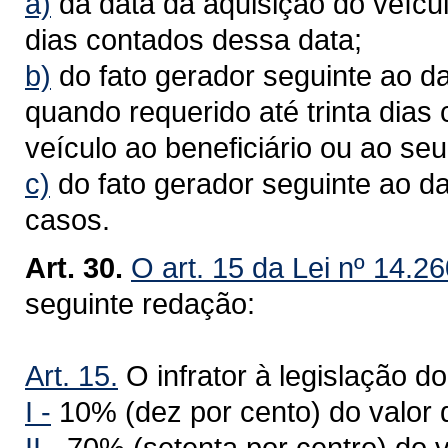
a)
da data da aquisição do veícul
dias contados dessa data;
b)
do fato gerador seguinte ao da
quando requerido até trinta dias
veículo ao beneficiário ou ao seu
c)
do fato gerador seguinte ao d
casos.
Art. 30.
O art. 15 da Lei nº 14.2
seguinte redação:
Art. 15.
O infrator à legislação do
I -
10% (dez por cento) do valor 
II -
70% (setenta por centro) do v