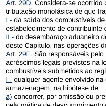
Art. 29D.
Considera-se ocorrido o
tributação monofásica de que tr
I -
da saída dos combustíveis de q
estabelecimento de contribuinte d
II -
do desembaraço aduaneiro dos
deste Capítulo, nas operações d
Art. 29E.
São responsáveis pelo 
acréscimos legais previstos na 
combustíveis submetidos ao regi
I -
qualquer agente envolvido na 
armazenagem, na hipótese de:
a)
concorrer, por omissão ou pre
pela prática de descumprimento d