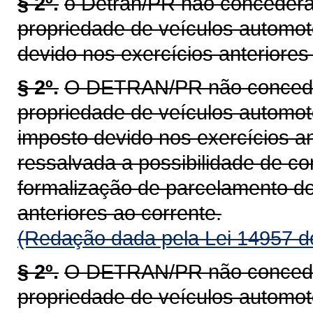
§ 2º.
o Detran/PR não concederá 
propriedade de veículos automot
devido nos exercícios anteriores 
§ 2º.
O DETRAN/PR não concederá
propriedade de veículos automoto
imposto devido nos exercícios an
ressalvada a possibilidade de c
formalização de parcelamento do
anteriores ao corrente.
(Redação dada pela Lei 14957 d
§ 2º.
O DETRAN/PR não concederá
propriedade de veículos automoto