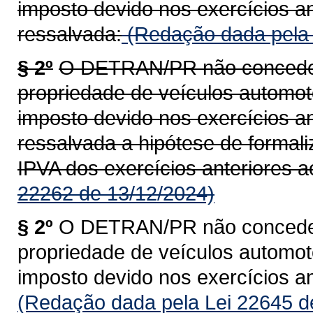
imposto devido nos exercícios an
ressalvada:
(Redação dada pela 
§ 2º
O DETRAN/PR não concederá
propriedade de veículos automoto
imposto devido nos exercícios an
ressalvada a hipótese de formal
IPVA dos exercícios anteriores a
22262 de 13/12/2024)
§ 2º
O DETRAN/PR não concederá
propriedade de veículos automoto
imposto devido nos exercícios an
(Redação dada pela Lei 22645 d