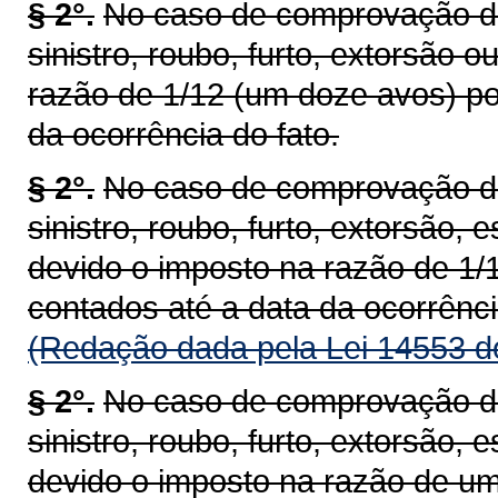
§ 2°.
No caso de comprovação de 
sinistro, roubo, furto, extorsão 
razão de 1/12 (um doze avos) po
da ocorrência do fato.
§ 2°.
No caso de comprovação de 
sinistro, roubo, furto, extorsão, 
devido o imposto na razão de 1/
contados até a data da ocorrênci
(Redação dada pela Lei 14553 d
§ 2°.
No caso de comprovação de 
sinistro, roubo, furto, extorsão, 
devido o imposto na razão de um