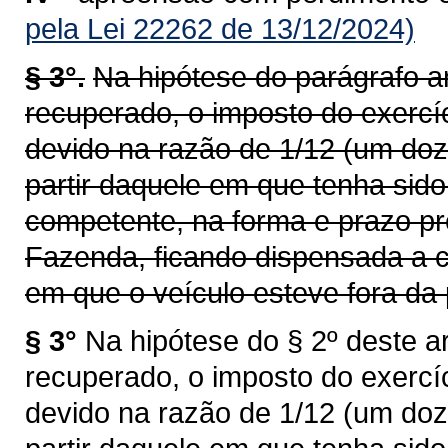
pela Lei 22262 de 13/12/2024)
§ 3°.
Na hipótese do parágrafo an
recuperado, o imposto do exercí
devido na razão de 1/12 (um doz
partir daquele em que tenha sid
competente, na forma e prazo pr
Fazenda, ficando dispensada a c
em que o veículo esteve fora da 
§ 3°
Na hipótese do § 2º deste ar
recuperado, o imposto do exercí
devido na razão de 1/12 (um doz