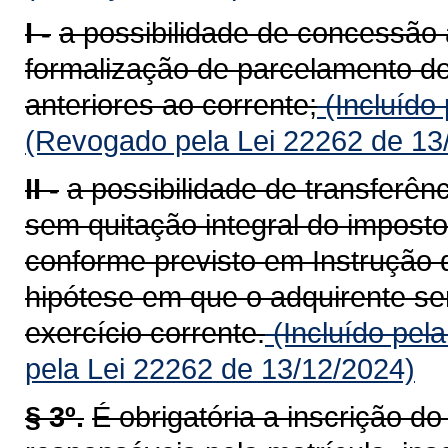
I -
a possibilidade de concessão 
formalização de parcelamento do
anteriores ao corrente;
(Incluído
(Revogado pela Lei 22262 de 13
II -
a possibilidade de transferên
sem quitação integral do imposto
conforme previsto em Instrução 
hipótese em que o adquirente ser
exercício corrente.
(Incluído pel
pela Lei 22262 de 13/12/2024)
§ 3º.
É obrigatória a inscrição d