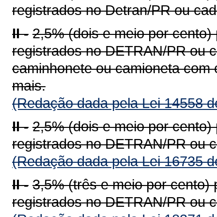
registrados no Detran/PR ou ca
II -
2,5% (dois e meio por cento)
registrados no DETRAN/PR ou c
caminhonete ou camioneta com c
mais.
(Redação dada pela Lei 14558 d
II -
2,5% (dois e meio por cento)
registrados no DETRAN/PR ou c
(Redação dada pela Lei 16735 d
II -
3,5% (três e meio por cento)
registrados no DETRAN/PR ou c