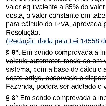
valor equivalente a 85% do valor 
desta, o valor constante em tab
para cálculo do IPVA, aprovada 
Resolução.
(Redação dada pela Lei 14558 d
§ 8°.
Em sendo comprovada a inc
veículo automotor, tendo-se em v
sistema, com a base de cálculo a
deste artigo, observado o dispos
Fazenda, poderá ser adotado o v
§ 8°
Em sendo comprovada a inco