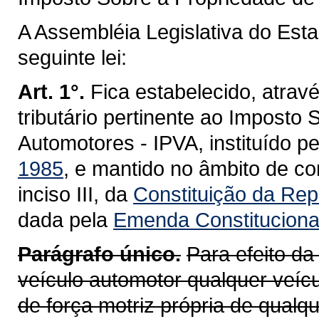
A Assembléia Legislativa do Est
seguinte lei:
Art. 1°.
Fica estabelecido, atravé
tributário pertinente ao Imposto
Automotores - IPVA, instituído p
1985
, e mantido no âmbito de co
inciso III, da
Constituição da Repú
dada pela
Emenda Constitucional
Parágrafo único.
Para efeito da
veículo automotor qualquer veícu
de força motriz própria de qualq