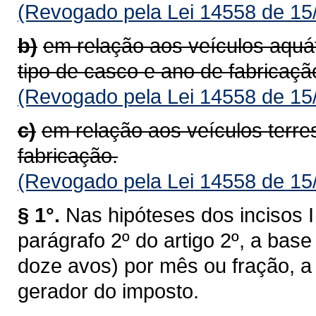
(Revogado pela Lei 14558 de 15
b)
em relação aos veículos aquá
tipo de casco e ano de fabricaçã
(Revogado pela Lei 14558 de 15
c)
em relação aos veículos terre
fabricação.
(Revogado pela Lei 14558 de 15
§ 1°.
Nas hipóteses dos incisos I 
parágrafo 2º do artigo 2º, a bas
doze avos) por mês ou fração, a 
gerador do imposto.