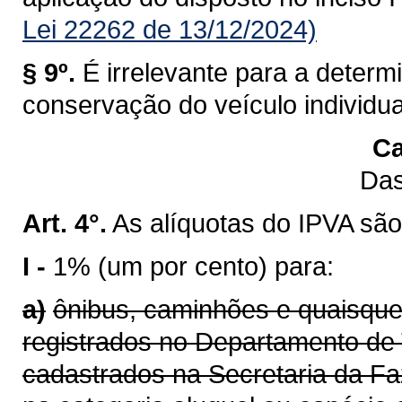
Lei 22262 de 13/12/2024)
§ 9º.
É irrelevante para a determ
conservação do veículo individu
Ca
Das
Art. 4°.
As alíquotas do IPVA são
I -
1% (um por cento) para:
a)
ônibus, caminhões e quaisque
registrados no Departamento de 
cadastrados na Secretaria da F