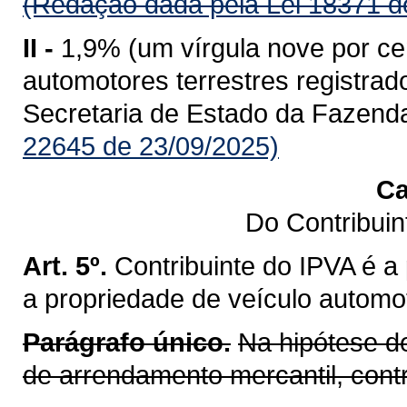
(Redação dada pela Lei 18371 d
II -
1,9% (um vírgula nove por ce
automotores terrestres registr
Secretaria de Estado da Fazend
22645 de 23/09/2025)
Ca
Do Contribui
Art. 5º.
Contribuinte do IPVA é a
a propriedade de veículo automot
Parágrafo único.
Na hipótese d
de arrendamento mercantil, cont