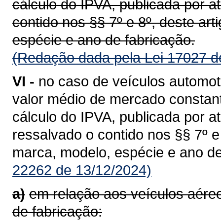
cálculo do IPVA, publicada por a
contido nos §§ 7º e 8º, deste ar
espécie e ano de fabricação.
(Redação dada pela Lei 17027 d
VI -
no caso de veículos automot
valor médio de mercado constant
cálculo do IPVA, publicada por a
ressalvado o contido nos §§ 7º 
marca, modelo, espécie e ano de
22262 de 13/12/2024)
a)
em relação aos veículos aér
de fabricação: