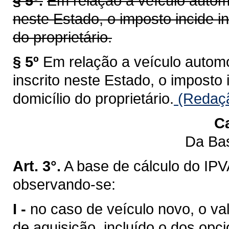
§ 5º.
Em relação a veículo automo
neste Estado, o imposto incide i
do proprietário.
§ 5º
Em relação a veículo automot
inscrito neste Estado, o imposto
domicílio do proprietário.
(Redaçã
Ca
Da Bas
Art. 3°.
A base de cálculo do IPV
observando-se:
I -
no caso de veículo novo, o val
de aquisição, incluído o dos opci