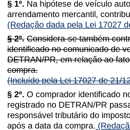
§ 1º.
Na hipótese de veículo aut
arrendamento mercantil, contrib
(Redação dada pela Lei 17027 d
§ 2º.
Considera-se também contr
identificado no comunicado de ve
DETRAN/PR, em relação ao fato 
compra.
(Incluído pela Lei 17027 de 21/1
§ 2º.
O comprador identificado n
registrado no DETRAN/PR passa a
responsável tributário do impost
após a data da compra.
(Redação