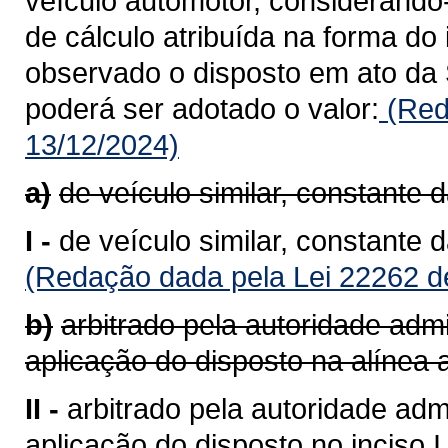
veículo automotor, considerando
de cálculo atribuída na forma do 
observado o disposto em ato da 
poderá ser adotado o valor:
(Red
13/12/2024)
a)
de veículo similar, constante 
I -
de veículo similar, constante 
(Redação dada pela Lei 22262 d
b)
arbitrado pela autoridade admi
aplicação do disposto na alínea a
II -
arbitrado pela autoridade admi
aplicação do disposto no inciso I