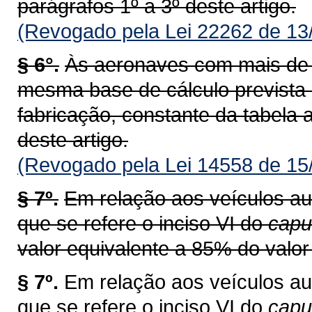
parágrafos 1º a 3º deste artigo.
(Revogado pela Lei 22262 de 13
§ 6°.
Às aeronaves com mais de v
mesma base de cálculo prevista
fabricação, constante da tabela a
deste artigo.
(Revogado pela Lei 14558 de 15
§ 7º.
Em relação aos veículos au
que se refere o inciso VI do
capu
valor equivalente a 85% do valor 
§ 7º.
Em relação aos veículos au
que se refere o inciso VI do
cap