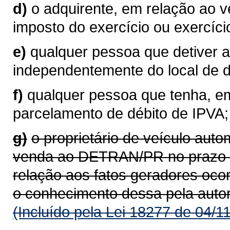
d)
o adquirente, em relação ao 
imposto do exercício ou exercíci
e)
qualquer pessoa que detiver a
independentemente do local de do
f)
qualquer pessoa que tenha, em
parcelamento de débito de IPVA;
g)
o proprietário de veículo aut
venda ao DETRAN/PR no prazo de
relação aos fatos geradores oco
o conhecimento dessa pela auto
(Incluído pela Lei 18277 de 04/1