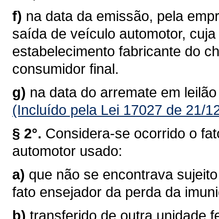
f)
na data da emissão, pela empre
saída de veículo automotor, cuj
estabelecimento fabricante do c
consumidor final.
g)
na data do arremate em leilão
(Incluído pela Lei 17027 de 21/1
§ 2°.
Considera-se ocorrido o fat
automotor usado:
a)
que não se encontrava sujeito
fato ensejador da perda da imun
b)
transferido de outra unidade f