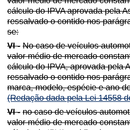
valor médio de mercado constant
cálculo do IPVA aprovada pela A
ressalvado o contido nos parágra
se:
VI -
No caso de veículos automot
valor médio de mercado constant
cálculo do IPVA, aprovada pela A
ressalvado o contido nos parágra
marca, modelo, espécie e ano de
(Redação dada pela Lei 14558 d
VI -
no caso de veículos automot
valor médio de mercado constant