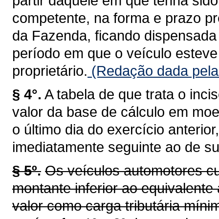
partir daquele em que tenha sid
competente, na forma e prazo pr
da Fazenda, ficando dispensada 
período em que o veículo esteve 
proprietário.
(Redação dada pela 
§ 4°.
A tabela de que trata o inci
valor da base de cálculo em moe
o último dia do exercício anterio
imediatamente seguinte ao de su
§ 5º.
Os veículos automotores cu
montante inferior ao equivalente 
valor como carga tributária míni