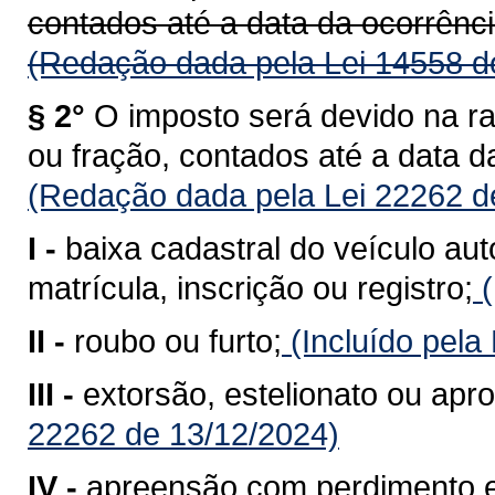
contados até a data da ocorrênci
(Redação dada pela Lei 14558 d
§ 2°
O imposto será devido na r
ou fração, contados até a data d
(Redação dada pela Lei 22262 d
I -
baixa cadastral do veículo au
matrícula, inscrição ou registro;
(
II -
roubo ou furto;
(Incluído pela
III -
extorsão, estelionato ou apro
22262 de 13/12/2024)
IV -
apreensão com perdimento e