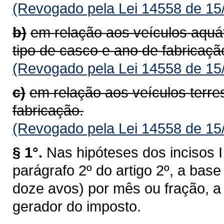
(Revogado pela Lei 14558 de 15
b)
em relação aos veículos aquá
tipo de casco e ano de fabricaçã
(Revogado pela Lei 14558 de 15
c)
em relação aos veículos terre
fabricação.
(Revogado pela Lei 14558 de 15
§ 1°.
Nas hipóteses dos incisos I 
parágrafo 2º do artigo 2º, a bas
doze avos) por mês ou fração, a 
gerador do imposto.