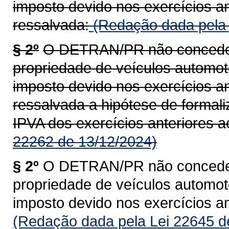
imposto devido nos exercícios an
ressalvada:
(Redação dada pela 
§ 2º
O DETRAN/PR não concederá
propriedade de veículos automoto
imposto devido nos exercícios an
ressalvada a hipótese de formal
IPVA dos exercícios anteriores a
22262 de 13/12/2024)
§ 2º
O DETRAN/PR não concederá
propriedade de veículos automoto
imposto devido nos exercícios an
(Redação dada pela Lei 22645 d