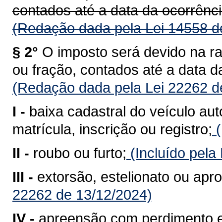
contados até a data da ocorrênci
(Redação dada pela Lei 14558 d
§ 2°
O imposto será devido na r
ou fração, contados até a data d
(Redação dada pela Lei 22262 d
I -
baixa cadastral do veículo au
matrícula, inscrição ou registro;
(
II -
roubo ou furto;
(Incluído pela
III -
extorsão, estelionato ou apro
22262 de 13/12/2024)
IV -
apreensão com perdimento e