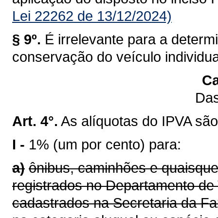
Lei 22262 de 13/12/2024)
§ 9º.
É irrelevante para a determ
conservação do veículo individu
Ca
Das
Art. 4°.
As alíquotas do IPVA são
I -
1% (um por cento) para:
a)
ônibus, caminhões e quaisque
registrados no Departamento de 
cadastrados na Secretaria da F