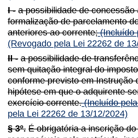
I -
a possibilidade de concessão 
formalização de parcelamento do
anteriores ao corrente;
(Incluído
(Revogado pela Lei 22262 de 13
II -
a possibilidade de transferên
sem quitação integral do imposto
conforme previsto em Instrução 
hipótese em que o adquirente ser
exercício corrente.
(Incluído pel
pela Lei 22262 de 13/12/2024)
§ 3º.
É obrigatória a inscrição d