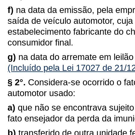
f)
na data da emissão, pela empre
saída de veículo automotor, cuj
estabelecimento fabricante do c
consumidor final.
g)
na data do arremate em leilão
(Incluído pela Lei 17027 de 21/1
§ 2°.
Considera-se ocorrido o fat
automotor usado:
a)
que não se encontrava sujeito
fato ensejador da perda da imun
b)
transferido de outra unidade f