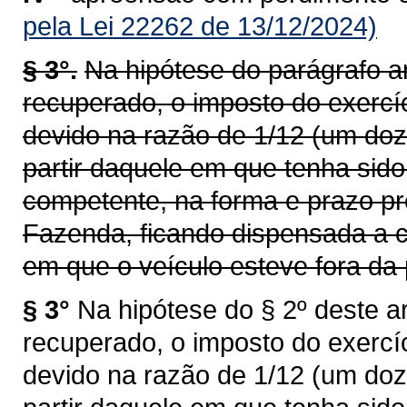
pela Lei 22262 de 13/12/2024)
§ 3°.
Na hipótese do parágrafo an
recuperado, o imposto do exercí
devido na razão de 1/12 (um doz
partir daquele em que tenha sid
competente, na forma e prazo pr
Fazenda, ficando dispensada a c
em que o veículo esteve fora da 
§ 3°
Na hipótese do § 2º deste ar
recuperado, o imposto do exercí
devido na razão de 1/12 (um doz