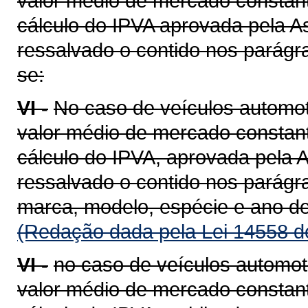
valor médio de mercado constant
cálculo do IPVA aprovada pela A
ressalvado o contido nos parágra
se:
VI -
No caso de veículos automot
valor médio de mercado constant
cálculo do IPVA, aprovada pela A
ressalvado o contido nos parágra
marca, modelo, espécie e ano de
(Redação dada pela Lei 14558 d
VI -
no caso de veículos automot
valor médio de mercado constant