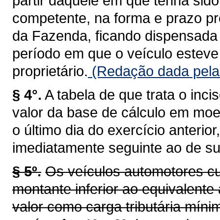
partir daquele em que tenha sid
competente, na forma e prazo pr
da Fazenda, ficando dispensada 
período em que o veículo esteve 
proprietário.
(Redação dada pela 
§ 4°.
A tabela de que trata o inci
valor da base de cálculo em moe
o último dia do exercício anterio
imediatamente seguinte ao de su
§ 5º.
Os veículos automotores cu
montante inferior ao equivalente 
valor como carga tributária míni