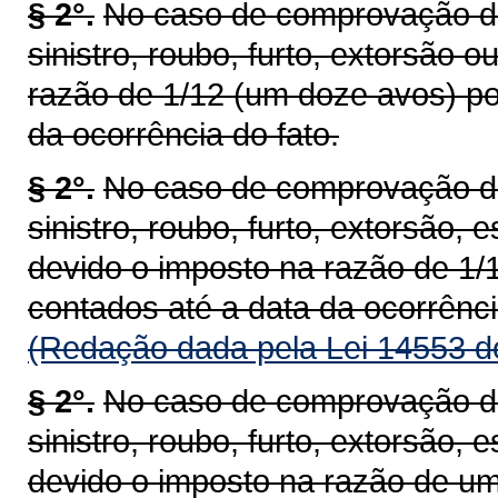
§ 2°.
No caso de comprovação de 
sinistro, roubo, furto, extorsão 
razão de 1/12 (um doze avos) po
da ocorrência do fato.
§ 2°.
No caso de comprovação de 
sinistro, roubo, furto, extorsão, 
devido o imposto na razão de 1/
contados até a data da ocorrênci
(Redação dada pela Lei 14553 d
§ 2°.
No caso de comprovação de 
sinistro, roubo, furto, extorsão, 
devido o imposto na razão de um