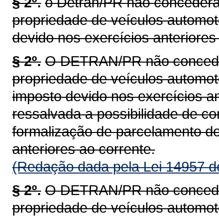
§ 2º.
o Detran/PR não concederá 
propriedade de veículos automot
devido nos exercícios anteriores 
§ 2º.
O DETRAN/PR não concederá
propriedade de veículos automoto
imposto devido nos exercícios an
ressalvada a possibilidade de c
formalização de parcelamento do
anteriores ao corrente.
(Redação dada pela Lei 14957 d
§ 2º.
O DETRAN/PR não concederá
propriedade de veículos automoto