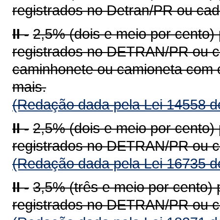
registrados no Detran/PR ou ca
II -
2,5% (dois e meio por cento)
registrados no DETRAN/PR ou c
caminhonete ou camioneta com c
mais.
(Redação dada pela Lei 14558 d
II -
2,5% (dois e meio por cento)
registrados no DETRAN/PR ou c
(Redação dada pela Lei 16735 d
II -
3,5% (três e meio por cento)
registrados no DETRAN/PR ou c