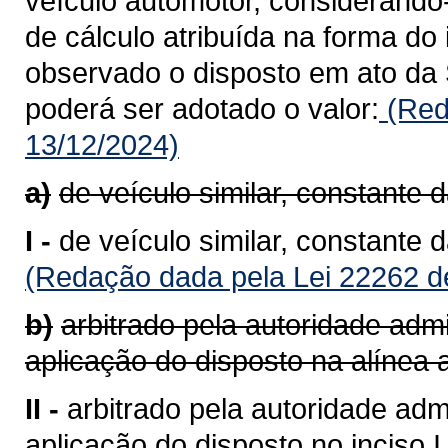
veículo automotor, considerando
de cálculo atribuída na forma do 
observado o disposto em ato da 
poderá ser adotado o valor:
(Red
13/12/2024)
a)
de veículo similar, constante 
I -
de veículo similar, constante 
(Redação dada pela Lei 22262 d
b)
arbitrado pela autoridade admi
aplicação do disposto na alínea a
II -
arbitrado pela autoridade admi
aplicação do disposto no inciso I