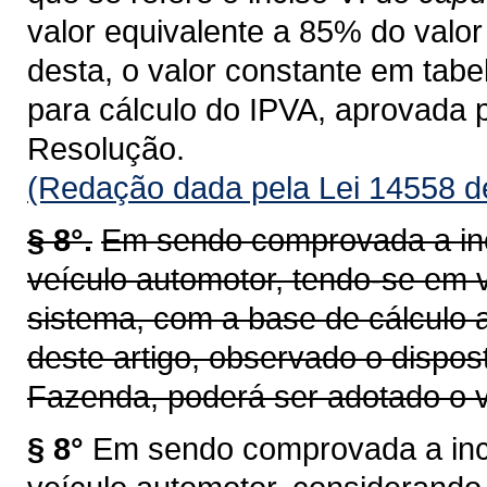
valor equivalente a 85% do valor 
desta, o valor constante em tab
para cálculo do IPVA, aprovada 
Resolução.
(Redação dada pela Lei 14558 d
§ 8°.
Em sendo comprovada a inc
veículo automotor, tendo-se em v
sistema, com a base de cálculo a
deste artigo, observado o dispos
Fazenda, poderá ser adotado o v
§ 8°
Em sendo comprovada a inco