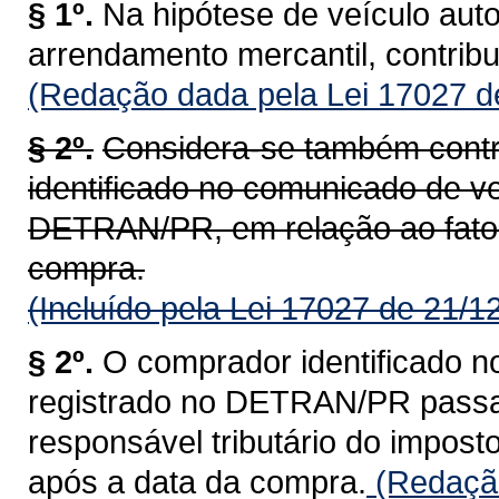
§ 1º.
Na hipótese de veículo aut
arrendamento mercantil, contrib
(Redação dada pela Lei 17027 d
§ 2º.
Considera-se também contr
identificado no comunicado de ve
DETRAN/PR, em relação ao fato 
compra.
(Incluído pela Lei 17027 de 21/1
§ 2º.
O comprador identificado n
registrado no DETRAN/PR passa a
responsável tributário do impost
após a data da compra.
(Redação