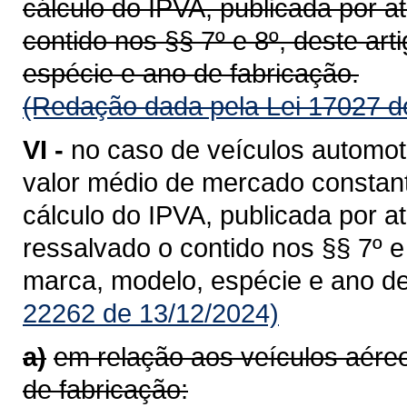
cálculo do IPVA, publicada por a
contido nos §§ 7º e 8º, deste ar
espécie e ano de fabricação.
(Redação dada pela Lei 17027 d
VI -
no caso de veículos automot
valor médio de mercado constant
cálculo do IPVA, publicada por a
ressalvado o contido nos §§ 7º 
marca, modelo, espécie e ano de
22262 de 13/12/2024)
a)
em relação aos veículos aér
de fabricação: