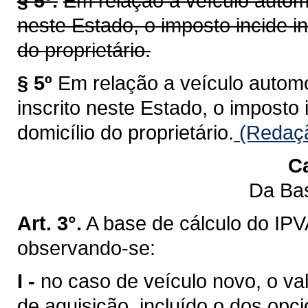
§ 5º.
Em relação a veículo automo
neste Estado, o imposto incide i
do proprietário.
§ 5º
Em relação a veículo automot
inscrito neste Estado, o imposto
domicílio do proprietário.
(Redaçã
Ca
Da Bas
Art. 3°.
A base de cálculo do IPV
observando-se:
I -
no caso de veículo novo, o val
de aquisição, incluído o dos opci