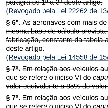
parágrafos 1º a 3º deste artigo.
(Revogado pela Lei 22262 de 13
§ 6°.
Às aeronaves com mais de v
mesma base de cálculo prevista
fabricação, constante da tabela a
deste artigo.
(Revogado pela Lei 14558 de 15
§ 7º.
Em relação aos veículos au
que se refere o inciso VI do
capu
valor equivalente a 85% do valor 
§ 7º.
Em relação aos veículos au
que se refere o inciso VI do
cap