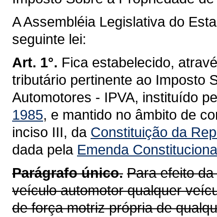
A Assembléia Legislativa do Est
seguinte lei:
Art. 1°.
Fica estabelecido, atravé
tributário pertinente ao Imposto
Automotores - IPVA, instituído p
1985
, e mantido no âmbito de co
inciso III, da
Constituição da Repú
dada pela
Emenda Constitucional
Parágrafo único.
Para efeito da
veículo automotor qualquer veícu
de força motriz própria de qualq