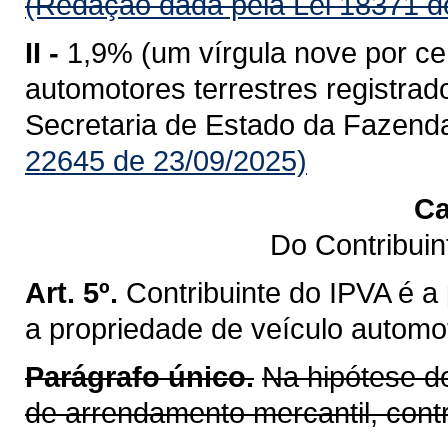
(Redação dada pela Lei 18371 d
II -
1,9% (um vírgula nove por ce
automotores terrestres registr
Secretaria de Estado da Fazend
22645 de 23/09/2025)
Ca
Do Contribui
Art. 5º.
Contribuinte do IPVA é a
a propriedade de veículo automot
Parágrafo único.
Na hipótese d
de arrendamento mercantil, cont