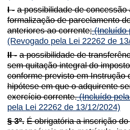
I -
a possibilidade de concessão 
formalização de parcelamento do
anteriores ao corrente;
(Incluído
(Revogado pela Lei 22262 de 13
II -
a possibilidade de transferên
sem quitação integral do imposto
conforme previsto em Instrução 
hipótese em que o adquirente ser
exercício corrente.
(Incluído pel
pela Lei 22262 de 13/12/2024)
§ 3º.
É obrigatória a inscrição d