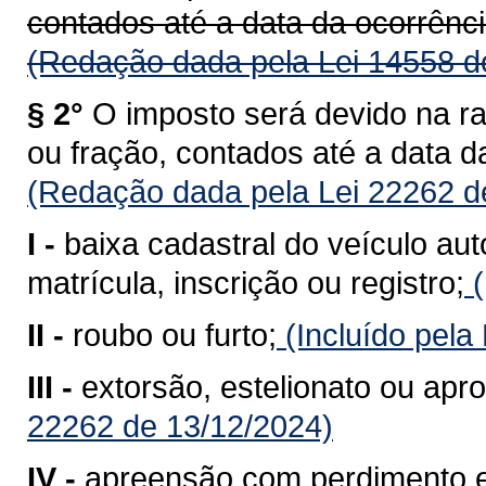
contados até a data da ocorrênci
(Redação dada pela Lei 14558 d
§ 2°
O imposto será devido na r
ou fração, contados até a data d
(Redação dada pela Lei 22262 d
I -
baixa cadastral do veículo au
matrícula, inscrição ou registro;
(
II -
roubo ou furto;
(Incluído pela
III -
extorsão, estelionato ou apro
22262 de 13/12/2024)
IV -
apreensão com perdimento e