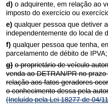
d)
o adquirente, em relação ao 
imposto do exercício ou exercíci
e)
qualquer pessoa que detiver a
independentemente do local de do
f)
qualquer pessoa que tenha, em
parcelamento de débito de IPVA;
g)
o proprietário de veículo aut
venda ao DETRAN/PR no prazo de
relação aos fatos geradores oco
o conhecimento dessa pela auto
(Incluído pela Lei 18277 de 04/1