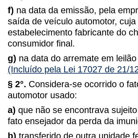
f)
na data da emissão, pela empre
saída de veículo automotor, cuj
estabelecimento fabricante do c
consumidor final.
g)
na data do arremate em leilão
(Incluído pela Lei 17027 de 21/1
§ 2°.
Considera-se ocorrido o fat
automotor usado:
a)
que não se encontrava sujeito
fato ensejador da perda da imun
b)
transferido de outra unidade f