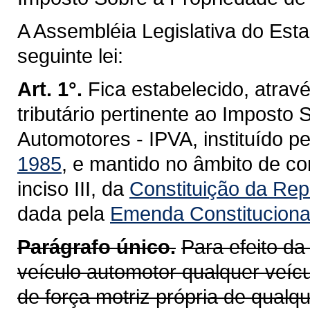
A Assembléia Legislativa do Est
seguinte lei:
Art. 1°.
Fica estabelecido, atravé
tributário pertinente ao Imposto
Automotores - IPVA, instituído p
1985
, e mantido no âmbito de co
inciso III, da
Constituição da Repú
dada pela
Emenda Constitucional
Parágrafo único.
Para efeito da
veículo automotor qualquer veícu
de força motriz própria de qualq