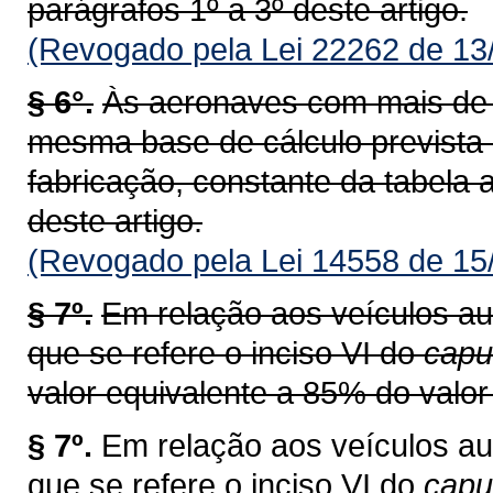
parágrafos 1º a 3º deste artigo.
(Revogado pela Lei 22262 de 13
§ 6°.
Às aeronaves com mais de v
mesma base de cálculo prevista
fabricação, constante da tabela a
deste artigo.
(Revogado pela Lei 14558 de 15
§ 7º.
Em relação aos veículos au
que se refere o inciso VI do
capu
valor equivalente a 85% do valor 
§ 7º.
Em relação aos veículos au
que se refere o inciso VI do
cap