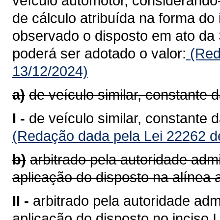
veículo automotor, considerando
de cálculo atribuída na forma do 
observado o disposto em ato da 
poderá ser adotado o valor:
(Red
13/12/2024)
a)
de veículo similar, constante 
I -
de veículo similar, constante 
(Redação dada pela Lei 22262 d
b)
arbitrado pela autoridade admi
aplicação do disposto na alínea a
II -
arbitrado pela autoridade admi
aplicação do disposto no inciso I