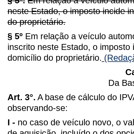
§ 5º.
Em relação a veículo automo
neste Estado, o imposto incide i
do proprietário.
§ 5º
Em relação a veículo automot
inscrito neste Estado, o imposto
domicílio do proprietário.
(Redaçã
Ca
Da Bas
Art. 3°.
A base de cálculo do IPV
observando-se:
I -
no caso de veículo novo, o val
de aquisição, incluído o dos opci