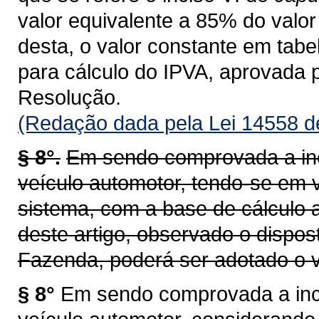
valor equivalente a 85% do valor 
desta, o valor constante em tab
para cálculo do IPVA, aprovada 
Resolução.
(Redação dada pela Lei 14558 d
§ 8°.
Em sendo comprovada a inc
veículo automotor, tendo-se em v
sistema, com a base de cálculo a
deste artigo, observado o dispos
Fazenda, poderá ser adotado o v
§ 8°
Em sendo comprovada a inco