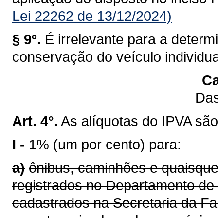
Lei 22262 de 13/12/2024)
§ 9º.
É irrelevante para a determ
conservação do veículo individu
Ca
Das
Art. 4°.
As alíquotas do IPVA são
I -
1% (um por cento) para:
a)
ônibus, caminhões e quaisque
registrados no Departamento de 
cadastrados na Secretaria da F