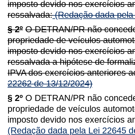
imposto devido nos exercícios an
ressalvada:
(Redação dada pela 
§ 2º
O DETRAN/PR não concederá
propriedade de veículos automoto
imposto devido nos exercícios an
ressalvada a hipótese de formal
IPVA dos exercícios anteriores a
22262 de 13/12/2024)
§ 2º
O DETRAN/PR não concederá
propriedade de veículos automoto
imposto devido nos exercícios an
(Redação dada pela Lei 22645 d