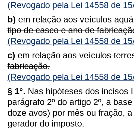
(Revogado pela Lei 14558 de 15
b)
em relação aos veículos aquá
tipo de casco e ano de fabricaçã
(Revogado pela Lei 14558 de 15
c)
em relação aos veículos terre
fabricação.
(Revogado pela Lei 14558 de 15
§ 1°.
Nas hipóteses dos incisos I 
parágrafo 2º do artigo 2º, a bas
doze avos) por mês ou fração, a 
gerador do imposto.