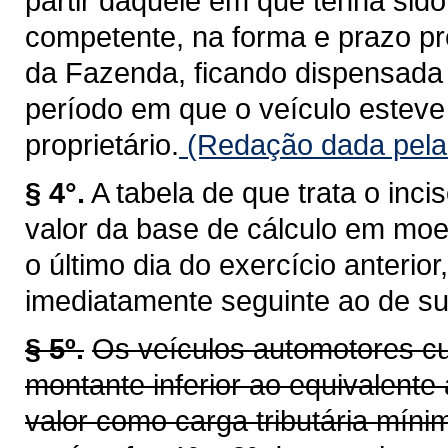
partir daquele em que tenha sid
competente, na forma e prazo pr
da Fazenda, ficando dispensada 
período em que o veículo esteve 
proprietário.
(Redação dada pela 
§ 4°.
A tabela de que trata o inci
valor da base de cálculo em moe
o último dia do exercício anterio
imediatamente seguinte ao de su
§ 5º.
Os veículos automotores cu
montante inferior ao equivalente 
valor como carga tributária míni