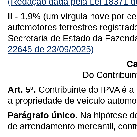
(Redação dada pela Lei 18371 d
II -
1,9% (um vírgula nove por ce
automotores terrestres registr
Secretaria de Estado da Fazend
22645 de 23/09/2025)
Ca
Do Contribui
Art. 5º.
Contribuinte do IPVA é a
a propriedade de veículo automot
Parágrafo único.
Na hipótese d
de arrendamento mercantil, cont