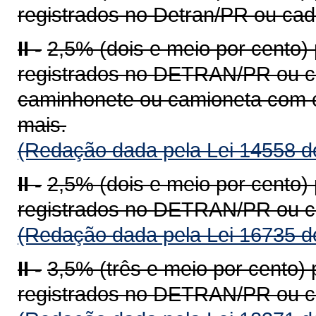
registrados no Detran/PR ou ca
II -
2,5% (dois e meio por cento)
registrados no DETRAN/PR ou c
caminhonete ou camioneta com c
mais.
(Redação dada pela Lei 14558 d
II -
2,5% (dois e meio por cento)
registrados no DETRAN/PR ou c
(Redação dada pela Lei 16735 d
II -
3,5% (três e meio por cento)
registrados no DETRAN/PR ou c