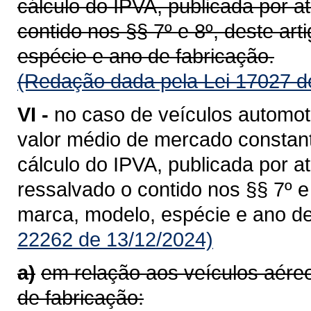
cálculo do IPVA, publicada por a
contido nos §§ 7º e 8º, deste ar
espécie e ano de fabricação.
(Redação dada pela Lei 17027 d
VI -
no caso de veículos automot
valor médio de mercado constant
cálculo do IPVA, publicada por a
ressalvado o contido nos §§ 7º 
marca, modelo, espécie e ano de
22262 de 13/12/2024)
a)
em relação aos veículos aér
de fabricação: