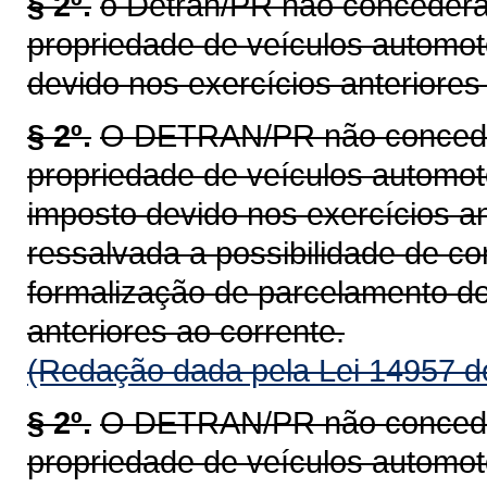
§ 2º.
o Detran/PR não concederá 
propriedade de veículos automot
devido nos exercícios anteriores 
§ 2º.
O DETRAN/PR não concederá
propriedade de veículos automoto
imposto devido nos exercícios an
ressalvada a possibilidade de c
formalização de parcelamento do
anteriores ao corrente.
(Redação dada pela Lei 14957 d
§ 2º.
O DETRAN/PR não concederá
propriedade de veículos automoto