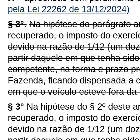
pela Lei 22262 de 13/12/2024)
§ 3°.
Na hipótese do parágrafo an
recuperado, o imposto do exercí
devido na razão de 1/12 (um doz
partir daquele em que tenha sid
competente, na forma e prazo pr
Fazenda, ficando dispensada a c
em que o veículo esteve fora da 
§ 3°
Na hipótese do § 2º deste ar
recuperado, o imposto do exercí
devido na razão de 1/12 (um doz