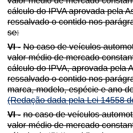
valor médio de mercado constant
cálculo do IPVA aprovada pela A
ressalvado o contido nos parágra
se:
VI -
No caso de veículos automot
valor médio de mercado constant
cálculo do IPVA, aprovada pela A
ressalvado o contido nos parágra
marca, modelo, espécie e ano de
(Redação dada pela Lei 14558 d
VI -
no caso de veículos automot
valor médio de mercado constant