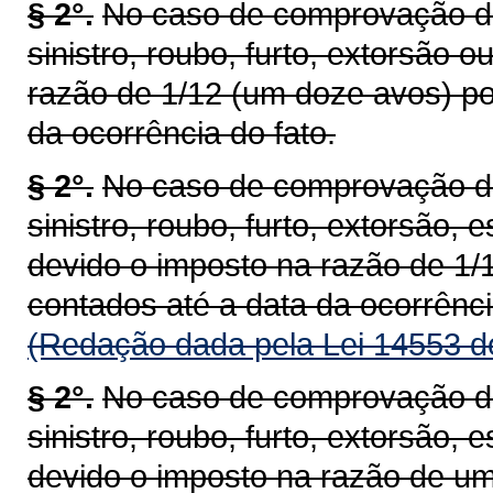
§ 2°.
No caso de comprovação de 
sinistro, roubo, furto, extorsão 
razão de 1/12 (um doze avos) po
da ocorrência do fato.
§ 2°.
No caso de comprovação de 
sinistro, roubo, furto, extorsão, 
devido o imposto na razão de 1/
contados até a data da ocorrênci
(Redação dada pela Lei 14553 d
§ 2°.
No caso de comprovação de 
sinistro, roubo, furto, extorsão, 
devido o imposto na razão de um