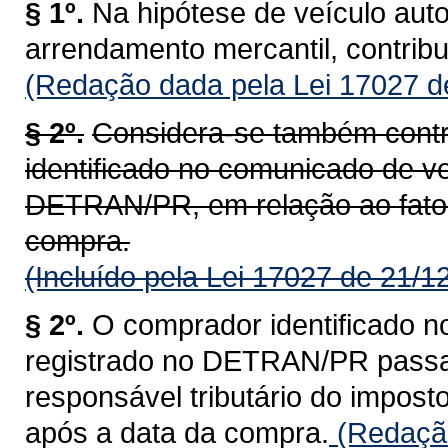
§ 1º.
Na hipótese de veículo aut
arrendamento mercantil, contrib
(Redação dada pela Lei 17027 d
§ 2º.
Considera-se também contr
identificado no comunicado de ve
DETRAN/PR, em relação ao fato 
compra.
(Incluído pela Lei 17027 de 21/1
§ 2º.
O comprador identificado n
registrado no DETRAN/PR passa a
responsável tributário do impost
após a data da compra.
(Redação