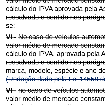
valor médio de mercado constant
cálculo do IPVA aprovada pela A
ressalvado o contido nos parágra
se:
VI -
No caso de veículos automot
valor médio de mercado constant
cálculo do IPVA, aprovada pela A
ressalvado o contido nos parágra
marca, modelo, espécie e ano de
(Redação dada pela Lei 14558 d
VI -
no caso de veículos automot
valor médio de mercado constant