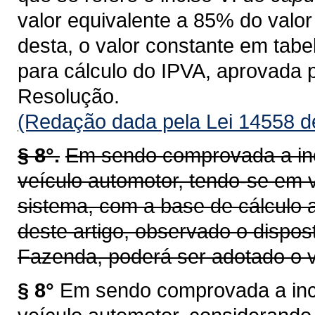
valor equivalente a 85% do valor 
desta, o valor constante em tab
para cálculo do IPVA, aprovada 
Resolução.
(Redação dada pela Lei 14558 d
§ 8°.
Em sendo comprovada a inc
veículo automotor, tendo-se em v
sistema, com a base de cálculo a
deste artigo, observado o dispos
Fazenda, poderá ser adotado o v
§ 8°
Em sendo comprovada a inco