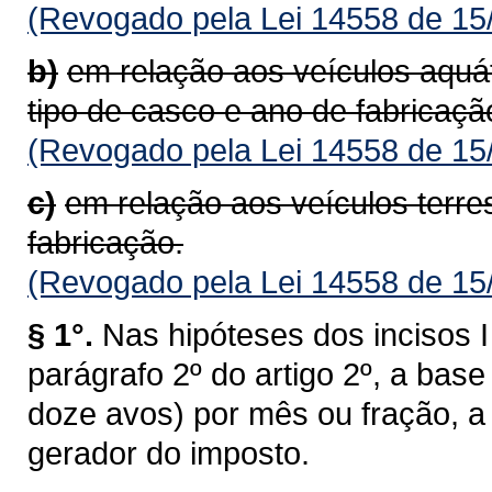
(Revogado pela Lei 14558 de 15
b)
em relação aos veículos aquá
tipo de casco e ano de fabricaçã
(Revogado pela Lei 14558 de 15
c)
em relação aos veículos terre
fabricação.
(Revogado pela Lei 14558 de 15
§ 1°.
Nas hipóteses dos incisos I 
parágrafo 2º do artigo 2º, a bas
doze avos) por mês ou fração, a 
gerador do imposto.