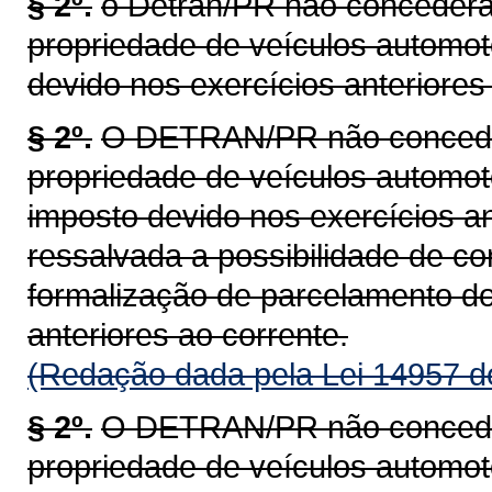
§ 2º.
o Detran/PR não concederá 
propriedade de veículos automot
devido nos exercícios anteriores 
§ 2º.
O DETRAN/PR não concederá
propriedade de veículos automoto
imposto devido nos exercícios an
ressalvada a possibilidade de c
formalização de parcelamento do
anteriores ao corrente.
(Redação dada pela Lei 14957 d
§ 2º.
O DETRAN/PR não concederá
propriedade de veículos automoto