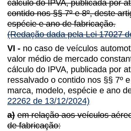
cálculo do IPVA, publicada por a
contido nos §§ 7º e 8º, deste ar
espécie e ano de fabricação.
(Redação dada pela Lei 17027 d
VI -
no caso de veículos automot
valor médio de mercado constant
cálculo do IPVA, publicada por a
ressalvado o contido nos §§ 7º 
marca, modelo, espécie e ano de
22262 de 13/12/2024)
a)
em relação aos veículos aér
de fabricação: