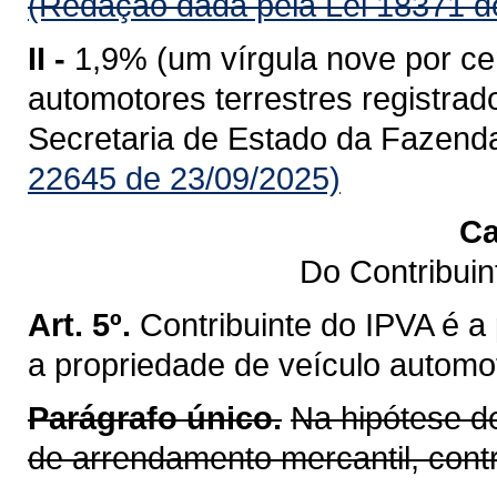
(Redação dada pela Lei 18371 d
II -
1,9% (um vírgula nove por ce
automotores terrestres registr
Secretaria de Estado da Fazend
22645 de 23/09/2025)
Ca
Do Contribui
Art. 5º.
Contribuinte do IPVA é a
a propriedade de veículo automot
Parágrafo único.
Na hipótese d
de arrendamento mercantil, cont