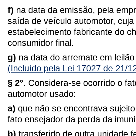
f)
na data da emissão, pela empre
saída de veículo automotor, cuj
estabelecimento fabricante do c
consumidor final.
g)
na data do arremate em leilão
(Incluído pela Lei 17027 de 21/1
§ 2°.
Considera-se ocorrido o fat
automotor usado:
a)
que não se encontrava sujeito
fato ensejador da perda da imun
b)
transferido de outra unidade f