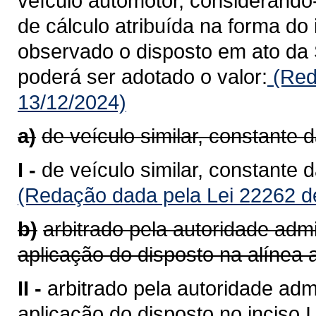
veículo automotor, considerando
de cálculo atribuída na forma do 
observado o disposto em ato da 
poderá ser adotado o valor:
(Red
13/12/2024)
a)
de veículo similar, constante 
I -
de veículo similar, constante 
(Redação dada pela Lei 22262 d
b)
arbitrado pela autoridade admi
aplicação do disposto na alínea a
II -
arbitrado pela autoridade admi
aplicação do disposto no inciso I