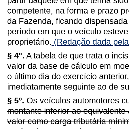
partir daquele em que tenha sid
competente, na forma e prazo pr
da Fazenda, ficando dispensada 
período em que o veículo esteve 
proprietário.
(Redação dada pela 
§ 4°.
A tabela de que trata o inci
valor da base de cálculo em moe
o último dia do exercício anterio
imediatamente seguinte ao de su
§ 5º.
Os veículos automotores cu
montante inferior ao equivalente 
valor como carga tributária míni