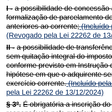
I -
a possibilidade de concessão 
formalização de parcelamento do
anteriores ao corrente;
(Incluído
(Revogado pela Lei 22262 de 13
II -
a possibilidade de transferên
sem quitação integral do imposto
conforme previsto em Instrução 
hipótese em que o adquirente ser
exercício corrente.
(Incluído pel
pela Lei 22262 de 13/12/2024)
§ 3º.
É obrigatória a inscrição d