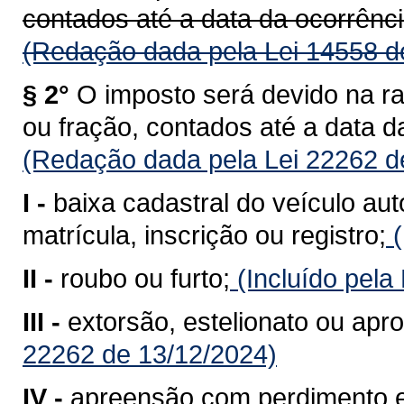
contados até a data da ocorrênci
(Redação dada pela Lei 14558 d
§ 2°
O imposto será devido na r
ou fração, contados até a data d
(Redação dada pela Lei 22262 d
I -
baixa cadastral do veículo au
matrícula, inscrição ou registro;
(
II -
roubo ou furto;
(Incluído pela
III -
extorsão, estelionato ou apro
22262 de 13/12/2024)
IV -
apreensão com perdimento e