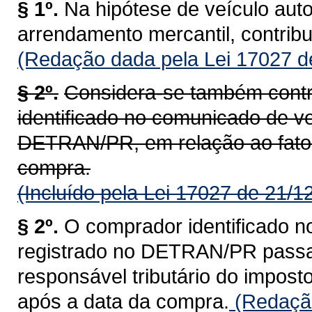
§ 1º.
Na hipótese de veículo aut
arrendamento mercantil, contrib
(Redação dada pela Lei 17027 d
§ 2º.
Considera-se também contr
identificado no comunicado de ve
DETRAN/PR, em relação ao fato 
compra.
(Incluído pela Lei 17027 de 21/1
§ 2º.
O comprador identificado n
registrado no DETRAN/PR passa a
responsável tributário do impost
após a data da compra.
(Redação