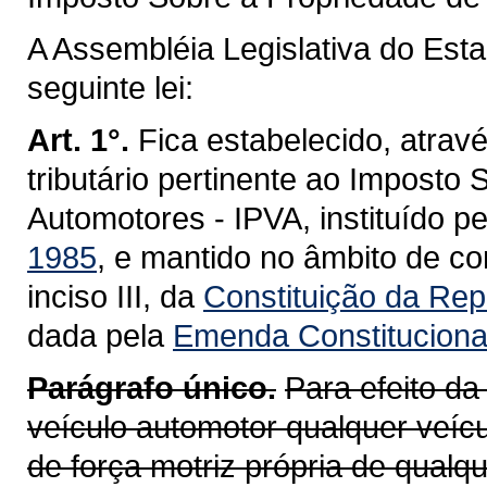
A Assembléia Legislativa do Est
seguinte lei:
Art. 1°.
Fica estabelecido, atravé
tributário pertinente ao Imposto
Automotores - IPVA, instituído p
1985
, e mantido no âmbito de co
inciso III, da
Constituição da Repú
dada pela
Emenda Constitucional
Parágrafo único.
Para efeito da
veículo automotor qualquer veícu
de força motriz própria de qualq