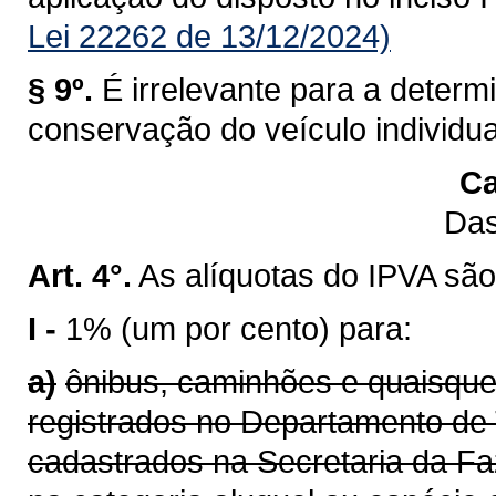
Lei 22262 de 13/12/2024)
§ 9º.
É irrelevante para a determ
conservação do veículo individu
Ca
Das
Art. 4°.
As alíquotas do IPVA são
I -
1% (um por cento) para:
a)
ônibus, caminhões e quaisque
registrados no Departamento de 
cadastrados na Secretaria da F