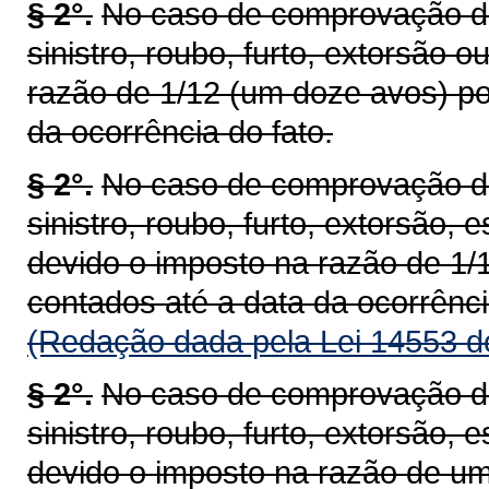
§ 2°.
No caso de comprovação de 
sinistro, roubo, furto, extorsão 
razão de 1/12 (um doze avos) po
da ocorrência do fato.
§ 2°.
No caso de comprovação de 
sinistro, roubo, furto, extorsão, 
devido o imposto na razão de 1/
contados até a data da ocorrênci
(Redação dada pela Lei 14553 d
§ 2°.
No caso de comprovação de 
sinistro, roubo, furto, extorsão, 
devido o imposto na razão de um