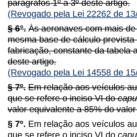
parágrafos 1º a 3º deste artigo.
(Revogado pela Lei 22262 de 13
§ 6°.
Às aeronaves com mais de v
mesma base de cálculo prevista
fabricação, constante da tabela a
deste artigo.
(Revogado pela Lei 14558 de 15
§ 7º.
Em relação aos veículos au
que se refere o inciso VI do
capu
valor equivalente a 85% do valor 
§ 7º.
Em relação aos veículos au
que se refere o inciso VI do
cap