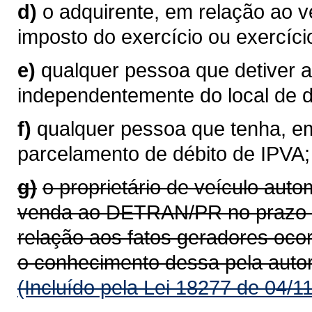
d)
o adquirente, em relação ao 
imposto do exercício ou exercíci
e)
qualquer pessoa que detiver a
independentemente do local de do
f)
qualquer pessoa que tenha, em
parcelamento de débito de IPVA;
g)
o proprietário de veículo aut
venda ao DETRAN/PR no prazo de
relação aos fatos geradores oco
o conhecimento dessa pela auto
(Incluído pela Lei 18277 de 04/1