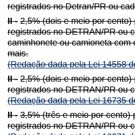
registrados no Detran/PR ou ca
II -
2,5% (dois e meio por cento)
registrados no DETRAN/PR ou c
caminhonete ou camioneta com c
mais.
(Redação dada pela Lei 14558 d
II -
2,5% (dois e meio por cento)
registrados no DETRAN/PR ou c
(Redação dada pela Lei 16735 d
II -
3,5% (três e meio por cento)
registrados no DETRAN/PR ou c