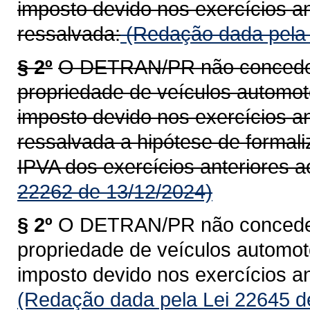
imposto devido nos exercícios an
ressalvada:
(Redação dada pela 
§ 2º
O DETRAN/PR não concederá
propriedade de veículos automoto
imposto devido nos exercícios an
ressalvada a hipótese de formal
IPVA dos exercícios anteriores a
22262 de 13/12/2024)
§ 2º
O DETRAN/PR não concederá
propriedade de veículos automoto
imposto devido nos exercícios an
(Redação dada pela Lei 22645 d