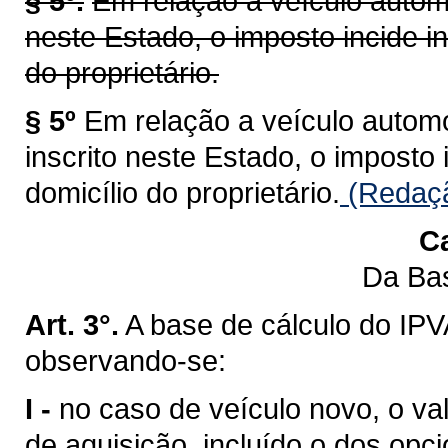
§ 5º.
Em relação a veículo automo
neste Estado, o imposto incide i
do proprietário.
§ 5º
Em relação a veículo automot
inscrito neste Estado, o imposto
domicílio do proprietário.
(Redaçã
Ca
Da Bas
Art. 3°.
A base de cálculo do IPV
observando-se:
I -
no caso de veículo novo, o val
de aquisição, incluído o dos opci