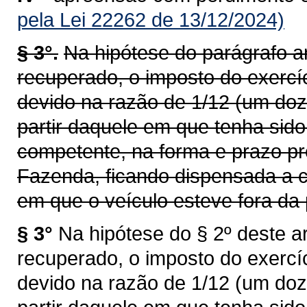
pela Lei 22262 de 13/12/2024)
§ 3°.
Na hipótese do parágrafo an
recuperado, o imposto do exercí
devido na razão de 1/12 (um doz
partir daquele em que tenha sid
competente, na forma e prazo pr
Fazenda, ficando dispensada a c
em que o veículo esteve fora da 
§ 3°
Na hipótese do § 2º deste ar
recuperado, o imposto do exercí
devido na razão de 1/12 (um doz