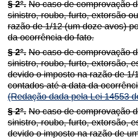
§ 2°.
No caso de comprovação de 
sinistro, roubo, furto, extorsão 
razão de 1/12 (um doze avos) po
da ocorrência do fato.
§ 2°.
No caso de comprovação de 
sinistro, roubo, furto, extorsão, 
devido o imposto na razão de 1/
contados até a data da ocorrênci
(Redação dada pela Lei 14553 d
§ 2°.
No caso de comprovação de 
sinistro, roubo, furto, extorsão, 
devido o imposto na razão de um