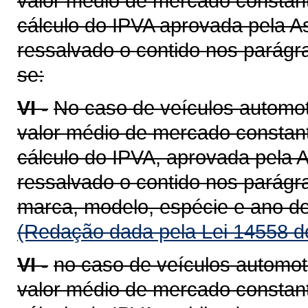
valor médio de mercado constant
cálculo do IPVA aprovada pela A
ressalvado o contido nos parágra
se:
VI -
No caso de veículos automot
valor médio de mercado constant
cálculo do IPVA, aprovada pela A
ressalvado o contido nos parágra
marca, modelo, espécie e ano de
(Redação dada pela Lei 14558 d
VI -
no caso de veículos automot
valor médio de mercado constant