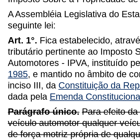
A Assembléia Legislativa do Est
seguinte lei:
Art. 1°.
Fica estabelecido, atravé
tributário pertinente ao Imposto
Automotores - IPVA, instituído p
1985
, e mantido no âmbito de co
inciso III, da
Constituição da Repú
dada pela
Emenda Constitucional
Parágrafo único.
Para efeito da
veículo automotor qualquer veícu
de força motriz própria de qualq