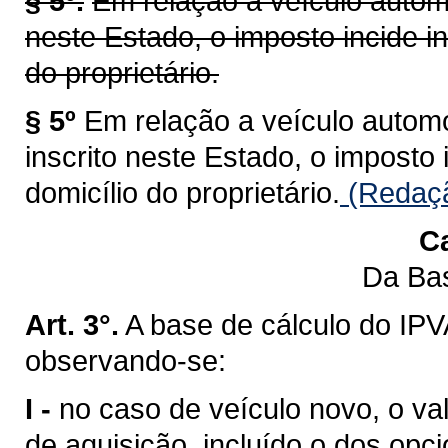
§ 5º.
Em relação a veículo automo
neste Estado, o imposto incide i
do proprietário.
§ 5º
Em relação a veículo automot
inscrito neste Estado, o imposto
domicílio do proprietário.
(Redaçã
Ca
Da Bas
Art. 3°.
A base de cálculo do IPV
observando-se:
I -
no caso de veículo novo, o val
de aquisição, incluído o dos opci