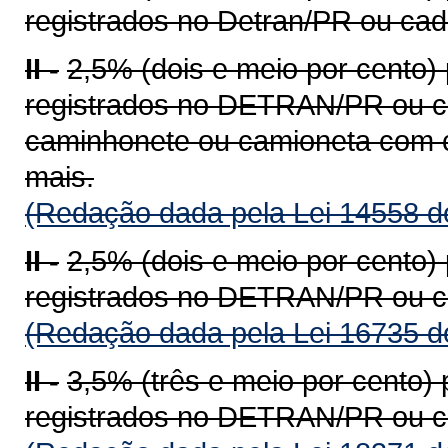
registrados no Detran/PR ou ca
II -
2,5% (dois e meio por cento)
registrados no DETRAN/PR ou c
caminhonete ou camioneta com c
mais.
(Redação dada pela Lei 14558 d
II -
2,5% (dois e meio por cento)
registrados no DETRAN/PR ou c
(Redação dada pela Lei 16735 d
II -
3,5% (três e meio por cento)
registrados no DETRAN/PR ou c