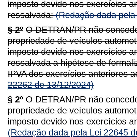
imposto devido nos exercícios an
ressalvada:
(Redação dada pela 
§ 2º
O DETRAN/PR não concederá
propriedade de veículos automoto
imposto devido nos exercícios an
ressalvada a hipótese de formal
IPVA dos exercícios anteriores a
22262 de 13/12/2024)
§ 2º
O DETRAN/PR não concederá
propriedade de veículos automoto
imposto devido nos exercícios an
(Redação dada pela Lei 22645 d