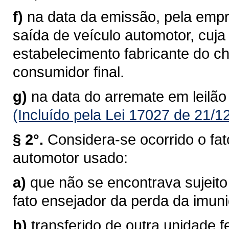
f)
na data da emissão, pela empre
saída de veículo automotor, cuj
estabelecimento fabricante do c
consumidor final.
g)
na data do arremate em leilão
(Incluído pela Lei 17027 de 21/1
§ 2°.
Considera-se ocorrido o fat
automotor usado:
a)
que não se encontrava sujeito
fato ensejador da perda da imun
b)
transferido de outra unidade f