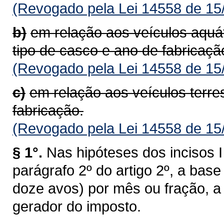
(Revogado pela Lei 14558 de 15
b)
em relação aos veículos aquá
tipo de casco e ano de fabricaçã
(Revogado pela Lei 14558 de 15
c)
em relação aos veículos terre
fabricação.
(Revogado pela Lei 14558 de 15
§ 1°.
Nas hipóteses dos incisos I 
parágrafo 2º do artigo 2º, a bas
doze avos) por mês ou fração, a 
gerador do imposto.