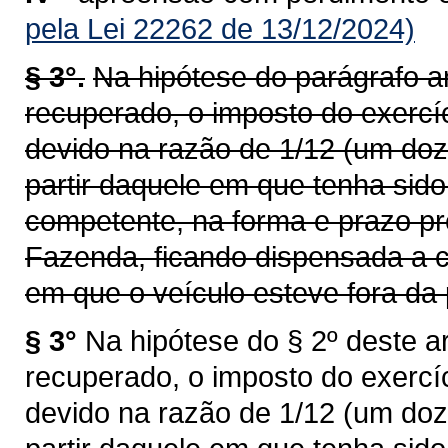
pela Lei 22262 de 13/12/2024)
§ 3°.
Na hipótese do parágrafo an
recuperado, o imposto do exercí
devido na razão de 1/12 (um doz
partir daquele em que tenha sid
competente, na forma e prazo pr
Fazenda, ficando dispensada a c
em que o veículo esteve fora da 
§ 3°
Na hipótese do § 2º deste ar
recuperado, o imposto do exercí
devido na razão de 1/12 (um doz